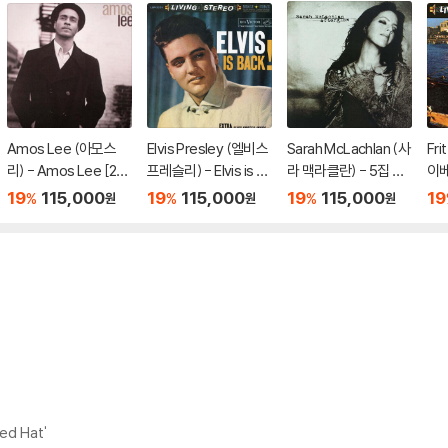
Amos Lee (아모스
Elvis Presley (엘비스
Sarah McLachlan (사
Fri
리) - Amos Lee [2L
프레슬리) - Elvis is Ba
라 맥라클란) - 5집 Af
이베
P]
ck! [2LP]
terglow [2LP]
스:
19
115,000
19
115,000
19
115,000
19
%
%
%
원
원
원
n) 
ed Hat'