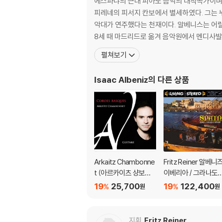
에스파냐의 근대 피아노 음악의 대작곡가이며
피레네의 피서지 칸보에서 별세하였다. 그는 누나에게 피아노를 배웠고 4세 때 바르셀로나의 로메아 극장에서 독주회를 가졌고 7세 때 작곡한 파소도블레를 시(市)의 군
악대가 연주했다는 천재이다. 알베니스는 어릴 때는 물론 
8세 때 마드리드로 옮겨 음악원에서 멘디사발
펼쳐보기
Isaac Albeniz
의 다른 상품
Arkaitz Chambonne
Fritz Reiner 알베니즈
t (아르카이츠 샹보네)
이베리아 / 그라나도
- Cordes Basques
스: 고예스카스 (Spai
19
25,700
19
122,400
%
%
원
원
(바스크의 현)
n) [2LP]
지휘
Fritz Reiner