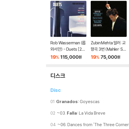
Rob Wasserman (롭
Zubin Mehta 말러: 교
와서만) - Duets [2L
향곡 3번 (Mahler: Sy
P]
mphony No. 3) [SA
19
115,000
19
75,000
%
%
원
원
CD Hybrid+CD]
디스크
Disc
01
Granados:
Goyescas
02
~03.
Falla:
La Vida Breve
04
~06. Dances from 'The Three Corner