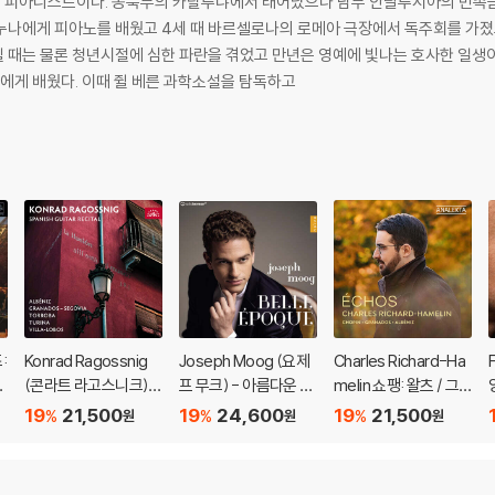
 피아니스트이다. 동북부의 카탈루냐에서 태어났으나 남부 안달루시아의 민족음
청년시절에 심한 파란을 겪었고 만년은 영예에 빛나는 호사한 일생이었다. 6세 때 파리에서 마르몽텔에
에게 배웠다. 이때 쥘 베른 과학소설을 탐독하고
:
Konrad Ragossnig
Joseph Moog (요제
Charles Richard-Ha
(콘라트 라고스니크) -
프 무크) - 아름다운 시
melin 쇼팽: 왈츠 / 그
스페인 기타 리사이틀
절 - 피아노 소품집 (B
라나도스: 시적 왈츠 /
19
21,500
19
24,600
19
21,500
%
%
%
원
원
원
(Spanish Guitar Reci
elle Epoque)
알베니스: 라 베가 (Ch
tal)
opin / Granados / Al
beniz: Echos)