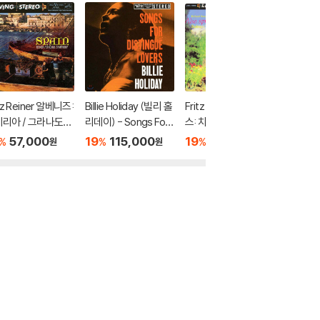
tz Reiner 알베니즈:
Billie Holiday (빌리 홀
Fritz Reiner 슈트라우
Hyperio
리아 / 그라나도
리데이) - Songs For
스: 차라투스트라는 이
토벤: 피
 고예스카스 (Spai
Distingue Lovers [2
렇게 말했다 (R. Strau
번 / 스
57,000
19
115,000
19
69,600
19
7
%
%
%
%
원
원
원
[SACD Hybrid]
LP]
ss: Also Sprach Zara
트루슈카 (
thustra, op. 30) [LP]
y: Petr