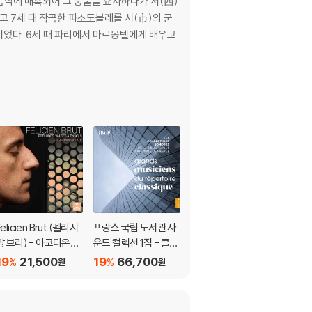
악에 매혹되어 그 풍물을 묘사하다가 서(西)
게 배우고
Felicien Brut (펠리시
프랑스 국립 도서관 사
Juan Carlos Fernand
앙 브리) - 아코디온으
운드 컬렉션 1집 - 클래
ez-Nieto 이베리아의
로 연주하는 전주곡과
식의 위대한 연주가들
춤 - 후안 카를로스 페
19
21,500
19
66,700
19
19,500
%
%
%
원
원
원
왈츠, 비상 (Preludes,
(Grands Musiciens
르난데스-니엔토 (Ibe
Valses & Envols -
Du Raper-Toire Clas
rian Dances)
L'accordeoniste)
sique)