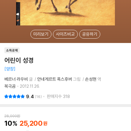
미리보기
사이즈비교
공유하기
소득공제
어린이 성경
양장
베르너 라우비
글
안네게르트 푹스후버
그림
손성현
역
북극곰
2012.11.26.
9.4
판매지수
318
16
28,000
원
10
25,200