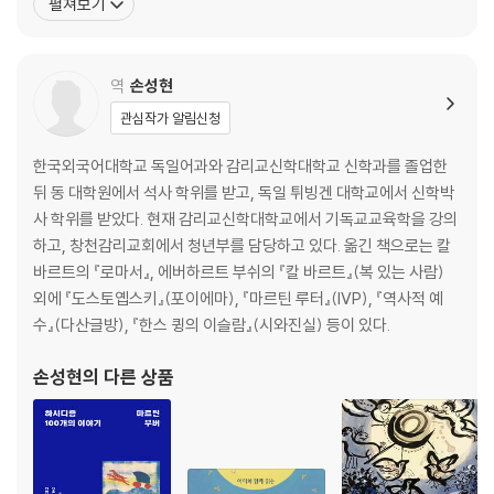
펼쳐보기
년 ‘아동청소년도서 일러스트레이션 상’을 받았답니다. 푹스후버가
갈릴리의 예수
직접 쓰고 그린 책 『이게 뭘까?』는 ‘1983년 독일의 가장 아름다운
………………………………………………………………………………238
책’에 선정되었고, 1984년 ‘독일청소년문
갈릴리를 떠나시다 ………………………………………………………….
역
손성현
……………272
관심작가 알림신청
예루살렘에 오신 예수님
………………………………………………………………287
한국외국어대학교 독일어과와 감리교신학대학교 신학과를 졸업한
온 세상의 교회 ……………………………………………………………….
뒤 동 대학원에서 석사 학위를 받고, 독일 튀빙겐 대학교에서 신학박
……………312
사 학위를 받았다. 현재 감리교신학대학교에서 기독교교육학을 강의
찾아보기
하고, 창천감리교회에서 청년부를 담당하고 있다. 옮긴 책으로는 칼
………………………………………………………………………………………32
바르트의 『로마서』, 에버하르트 부쉬의 『칼 바르트』(복 있는 사람)
4
외에 『도스토옙스키』(포이에마), 『마르틴 루터』(IVP), 『역사적 예
지도 …………………………………………………………………………………..
수』(다산글방), 『한스 큉의 이슬람』(시와진실) 등이 있다.
…………332
손성현
의 다른 상품