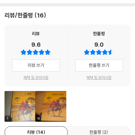
지나친 각색이나 과장 없이 투박하게 핵심적인 내용을 하나하나 짚으면서
거 말이에요. 또 사람들이 어떻게 잘못된 길을 들었는지, 또 어떻게 잘못을
흘러간다. 그림도 먼 빛의 장엄함과 일상의 디테일을 조화시키되 최대한
용서받았는지도 나온답니다.
리뷰/한줄평
16
성경 본문의 묘사를 따르고 있다.
무엇보다 성경은 기쁜 소식을 들려주는 이야기에요. 하나님이 우리 인간을
2. 팔레스타인 셈족의 얼굴로 그려진 예수
찾으신다는 기쁜 소식, 그리고 우리를 만나주신다는 기쁜 소식 말이에요.
리뷰
한줄평
하나님이 우리를 좋아하시고 우리 곁에 계신다는 것은 기쁜 소식이지요.
9.6
9.0
바로 그렇기 때문에 『어린이 성경』에 등장하는 주인공들은 완전히 팔레스
우리와 함께 매시간, 매일, 세상이 끝날 때까지!
타인 셈족의 얼굴로 나타난다. 기존의 많은 어린이 성경이 예수를 비롯한
베르너 라우비, 안네게레트 푹스후버 (작가)
성경의 인물들을 서구인의 얼굴로 그렸던 것과는 대조적이다.
리뷰 쓰기
한줄평 쓰기
기쁜 소식입니다. 우리 모두가 성경을 더욱 가깝고 재밌게 만날 수 있게 되
3. 성서의 이해를 돕는 창의적인 일러스트레이션
혜택 및 유의사항
혜택 및 유의사항
었어요.
글을 쓴 ‘베르너 라우비’는 성경의 본래 내용에 충실하면서도 새롭게 볼 수
『어린이 성경』의 삽화 작업을 하면서 푹스후버는 성경 본문을 충실하게 반
있도록 어린이 성경을 엮었어요. 우리에게 익숙한 하나님의 창조 이야기에
영하는데 그치지 않고 독자들의 이해를 돕기 위해 예술적으로 창의적인 해
사자와 코뿔소를, 동시에 딱정벌레와 달팽이를 소개했죠. 하나님이 만드신
석을 덧붙이기도 했다. 모세가 하나님을 만난 가시덤불과 유대교의 메노
세계 속에서는 작고 연약한 벌레들도 주인공이 된답니다. 보아스가 룻을
라, 슬픔에 잠긴 욥의 옷에 부착된 다윗의 별 등은 일러스트레이터의 창의
대접할 때에 ‘빵과 함께 과일즙’을 같이 내어 주었다는 이야기에서는 보아
적인 해석이 돋보이는 부분이다. 특히 산상수훈(예수님이 산 위에서 주신
7
16
스의 친절함이 생생하게 느껴지고요. 성경의 사건들이 살아 숨 쉬며 우리
가르침)편에는 마더 테레사, 마틴 루터 킹, 소피 숄, 마하트마 간디, 성자
에게 다가오네요. 성경 구절구절, 우리가 미처 보지 못했던 것들을 확대경
프란체스코 등 산상수훈의 정신을 자신의 삶으로 살아냈던 사람들의 모습
리뷰
14
한줄평
2