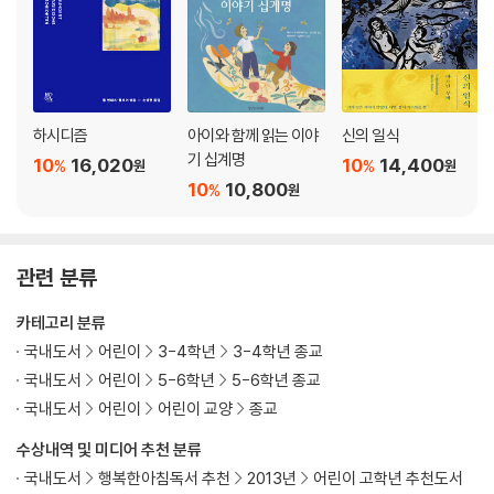
하시디즘
아이와 함께 읽는 이야
신의 일식
기 십계명
10
16,020
10
14,400
%
%
원
원
10
10,800
%
원
관련 분류
카테고리 분류
국내도서
어린이
3-4학년
3-4학년 종교
국내도서
어린이
5-6학년
5-6학년 종교
국내도서
어린이
어린이 교양
종교
수상내역 및 미디어 추천 분류
국내도서
행복한아침독서 추천
2013년
어린이 고학년 추천도서