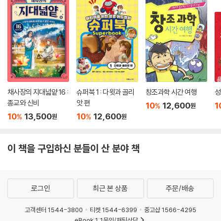
채사장의 지대넓얕 16 :
슈퍼북 1 : 다윗과 골리
창조과학 시간 여행
성
종교와 신비
앗 편
10
12,600
1
%
원
10
13,500
10
12,600
%
%
원
원
이 책을 구입하신 분들이 산 분야 책
로그인
최근 본 상품
주문/배송
고객센터 1544-3800
티켓 1544-6399
중고샵 1566-4295
eBook 1:1문의/채팅상담