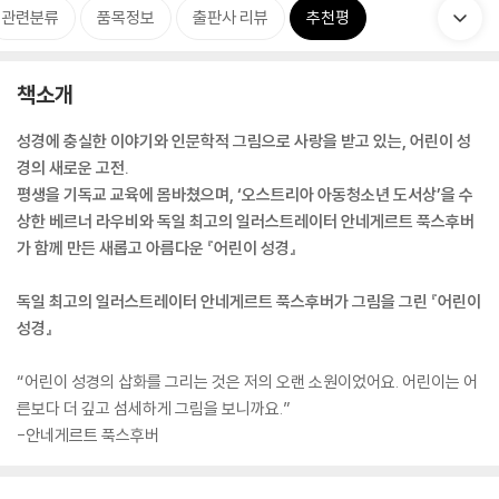
관련분류
품목정보
출판사 리뷰
추천평
책소개
성경에 충실한 이야기와 인문학적 그림으로 사랑을 받고 있는, 어린이 성
경의 새로운 고전.
평생을 기독교 교육에 몸바쳤으며, ‘오스트리아 아동청소년 도서상’을 수
상한 베르너 라우비와 독일 최고의 일러스트레이터 안네게르트 푹스후버
가 함께 만든 새롭고 아름다운 『어린이 성경』
독일 최고의 일러스트레이터 안네게르트 푹스후버가 그림을 그린 『어린이
성경』
“어린이 성경의 삽화를 그리는 것은 저의 오랜 소원이었어요. 어린이는 어
른보다 더 깊고 섬세하게 그림을 보니까요.”
-안네게르트 푹스후버