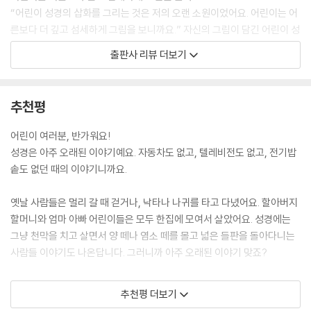
“어린이 성경의 삽화를 그리는 것은 저의 오랜 소원이었어요. 어린이는 어
른보다 더 깊고 섬세하게 그림을 보니까요.” 자신의 그림이 담긴 어린이 성
경이 출간된 1992년, 어느 잡지와의 인터뷰에서 푹스후버가 한 말이다. 그
출판사 리뷰 더보기
녀의 그림은 사람들의 시선을 사로잡을 뿐만 아니라 이야기에 대한 궁금증
을 증폭시킨다. 그래서 독자들은 자연스럽게 이야기 속으로 빨려 들어간
다. 아주 오래되었지만 우리의 삶 속에서 언제나 새롭게 펼쳐지는, 성경의
추천평
세계로!
어린이 여러분, 반가워요!
더욱 새롭고 아름다운 베르너 라우비와 안네게르트 푹스후버의 『어린이
성경은 아주 오래된 이야기예요. 자동차도 없고, 텔레비전도 없고, 전기밥
성경』
솥도 없던 때의 이야기니까요.
글로 이야기하는 베르너 라우비와 그림으로 이야기하는 안네게르트 푹스
후버가 새롭게 엮은 『어린이 성경』은 다른 어린이 성경과 비교할 때 다음
옛날 사람들은 멀리 갈 때 걷거나, 낙타나 나귀를 타고 다녔어요. 할아버지
과 같은 특징을 지니고 있다.
할머니와 엄마 아빠 어린이들은 모두 한집에 모여서 살았어요. 성경에는
그냥 천막을 치고 살면서 양 떼나 염소 떼를 몰고 넓은 들판을 돌아다니는
1. 성경의 세계를 최대한 충실하게 그려내고 있다
사람들 이야기도 나온답니다. 그러니까 아주 오래된 이야기 맞죠?
우선 『어린이 성경』은 성경의 세계를 최대한 충실하게 그려내고 있다. 성
그런데 성경은 아주 새로운 이야기이기도 해요. 지금 우리가 보고, 듣고, 느
추천평 더보기
경 본문의 스케일과 스타일을 최대한 그대로 드러나도록 하고 있다. 글은
끼는 것에 관한 이야기가 나오기 때문이죠. 기쁨과 슬픔, 행복과 고통 같은