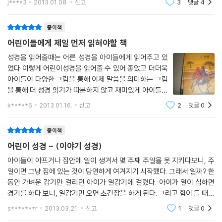
j****3
2013.01.08.
신고
3
댓글
4
책을 대하면 무더위에 시원한 생수를 만난 느낌이죠. 이번에도 역시 마찬
이 나오지 않나
가지이고요.
『어린이 성경』은 또한 성경 속 여성들의 활약에 적절한 비중을 두고 있다.
종이책
용기와 재치로 갓난아기들을 살리려 했던 히브리 산파들, 끝까지 예수님과
어린이들에게 제일 먼저 읽혀야할 책
우리 어린이들이 성경의 말씀 안에서 꿈을 발견하고 생각을 키워가며 삶의
함께했던 여성 제자들, 유럽 최초의 교인이 된 리디아 등, 이 책을 통해 독
푯대를 찾아가길 바라는 것은 모든 부모와 교사의 바람이에요. 이 책은 어
자들은 성경 속에서 결정적인 역할을 했던 여성들의 이야기에 주목할 수
성경을 읽어줄때는 어른 성경을 아이들에게 읽어주고 있
린이들의 친구가 되어 줄 거예요. 성경의 인물들을 통해 삶의 파도를 이겨
었다 이렇게 어린이성경을 읽어줄 수 있어 좋았고 더더욱
있게 된다.
낼 지혜를 발견할 것이고, 하나님의 살아있는 숨결을 느낄 수 있을 것입니
아이들이 다양한 그림을 통해 이제 말씀을 의미하는 그림
을 통해 더 성경 읽기가 따분하지 않고 재미있게 아이들이
다. 무엇보다 성경이 가깝게 느껴질 거예요. 그리고 성경을 재미있게 읽을
6. 세대간의 대화를 유발하는 흥미로운 삽화
읽어나갈 수 있어 좋은 것 같아요 그렇게 적지도 많고 많
수 있답니다.
k*****6
2013.01.16.
신고
2
댓글
0
지도 않은 글에 아이들도 쉽게 다가갈 수 있어요 하나님께
푹스후버의 그림은 성경의 세계를 있는 그대로 보여주면서 동시에 많은 질
서 말씀으로 태초에 천지를 만드신
어린이들뿐 아니라 청소년에게도 권하고 싶어요. 초등학생 딸아이와 고등
문을 유발한다. 그래서 『어린이 성경』을 읽어 주는 어른과 어린이 사이에
종이책
학생 딸아이가 서로 읽겠다고 하네요. 재미있고 흥미진진하다고 했어요.
흥미로운 대화가 전개될 수 있다. 인류가 간직하고 있는 가장 웅숭깊은 이
어린이 성경 - (이야기 성경)
책을 읽어가면서 그 동안 보지 못했던 성경의 구석구석을 다시 보니, 숨겨
야기를 중심으로 세대 간의 질문과 대화가 오고 가면서 오늘 우리의 삶을
아이들이 아프거나 집안에 일이 생겨서 몇 주째 주일을 못 지키다보니, 주
져 있던 보물을 찾은 느낌이 들었어요! 보물찾기에 초대하는 마음으로 이
위한 지혜와 희망의 이야기 꽃을 피워내는 것이다.
일이면 그냥 집에 있는 것이 당연하게 여겨지기 시작했다. 그래서 일까? 한
책을 추천합니다.
동안 가벼운 감기만 걸리던 아이가 열감기에 걸렸다. 아이가 열이 심하면
조은하 (목원대학교 기독교교육학 교수)
7. 아직까지 성경을 읽어보지 못한 독자들을 위한 아름다운 성경
경기를 하다 보니, 열감기만 오면 초긴장을 하게 된다. 그리고 힘이 들 때면
안 하던 기도를 하며 하나님을 찾게 된다. 그래서 갑자기 힘든 일이 닥치거
s*******r
2013.03.21.
신고
1
댓글
0
인류 최고의 베스트셀러라고는 하지만 아직까지 성경을 끝까지 읽어보지
나 하면,