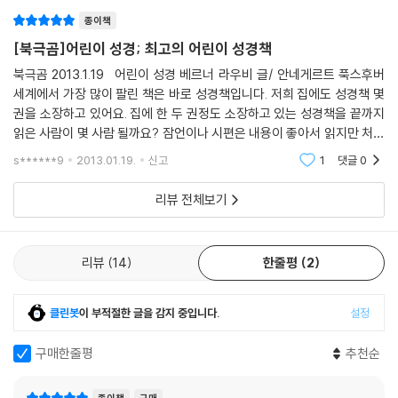
못한 어른 독자들도 이 『어린이 성경』을 통해 성경의 핵심적인 내용과 두
종이책
루 만나볼 수 있을 것이다.
[북극곰]어린이 성경; 최고의 어린이 성경책
8. 오스트리아 청소년 도서상 수상
북극곰 2013.1.19 어린이 성경 베르너 라우비 글/ 안네게르트 푹스후버
세계에서 가장 많이 팔린 책은 바로 성경책입니다. 저희 집에도 성경책 몇
독일어 원서로는 벌써 10판을 찍은 『어린이 성경』은 독일어권 국가의 교회
권을 소장하고 있어요. 집에 한 두 권정도 소장하고 있는 성경책을 끝까지
와 학교에서 대중적인 사랑을 받고 있으며, 신학과 기독교교육학 학자들로
읽은 사람이 몇 사람 될까요? 잠언이나 시편은 내용이 좋아서 읽지만 처음
부터도 인정을 받고 있다. 이미 네덜란드어로 번역이 됐으며, 영어권에서
부터 끝까지 완독한 적이 솔직히 없어요. 매번 구약에서
s******9
2013.01.19.
신고
1
댓글
0
는 푹스후버의 그림에 Rolf E. Aaseng이 새롭게 텍스트를 써서 『Augsb
urg Story Bible』이라는 제목으로 펴냈다. 『어린이 성경』은 오스트리아
리뷰 전체보기
청소년 도서상을 수상했다.
리뷰
14
한줄평
2
클린봇
이 부적절한 글을 감지 중입니다.
설정
구매한줄평
추천순