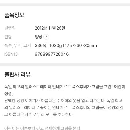
품목정보
발행일
2012년 11월 26일
판형
양장
쪽수, 무게, 크기
336쪽 | 1030g | 175*230*30mm
ISBN13
9788997728046
출판사 리뷰
독일 최고의 일러스트레이터 안네게르트 푹스후버가 그림을 그린 『어린이
성경』
담백한 성경 이야기가 아름다운 수채화의 옷을 입고 다가온다. 독일 최고
의 일러스트레이터로 꼽히는 안네게르트 푹스후버의 그림들이 성경의 깊
고 아름다운 세계로 우리 모두를 초대한다.
어린이는 어른보다 깊고 섬세하게 그림을 본다