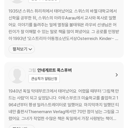
…122
다윗 왕
1935년 스위스 취리히에서 태어났어요. 스위스의 바젤 대학교에서
…………………………………………………………………………………………
신학을 공부한 뒤, 스위스의 아라우Aarau에서 교사와 목사로 일했
…143
어요. 이야기를 들려주는 일에 열정을 불태워온 라우비 선생님은 어
솔로몬 왕 ……………………………………………………………………………..
린이가 잘 이해할 수 있는 말로 책을 많이 펴냈어요. 그 공로를 인정받
…………159
아 1993년 ‘오스트리아 아동청소년도서상Osterreich. Kinder- un
하나님의 사람 엘리야
d Jugend-Sachbuchpreis’을 받았어요. 라우비 선생님이 쓴 책으
펼쳐보기
……………………………………………………………………169
로는 『창조 이야기』 『노아의 방주』 『평화의 왕-어린이를 위한 예수님
예언자들
이야기』『부활의 메시지는 어떻게 우리에게 왔는가』 『하늘이 이야기
…………………………………………………………………………………………1
를 들려준다-이야기의 이
그림
안네게르트 푹스후버
88
욥의 이야기
관심작가 알림신청
……………………………………………………………………………………209
1940년 독일 막데부르크에서 태어났어요. 어렸을 때부터 ‘그림책 만
요나
드는 사람’이 되고 싶었답니다. 아욱스부르크 미술학교를 졸업하고 1
……………………………………………………………………………………..
964년부터 평생 일러스트레이터로 일했어요. 마지막까지 일했던 티
…………217
네만 출판사Thienemann Verlag에서만 70만 점이 넘는 그림을 그
신약성경
렸어요. 그녀가 작업한 수많은 책은 독일에서 가장 사랑받는 책이었
예수의 탄생, 어린 시절, 세례 ………………………………………………………
을 뿐 아니라, 열다섯 개 외국어로 번역되었어요. 푹스후버는 1994
225