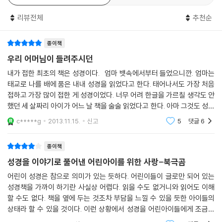
을 들고 보여주듯 이야기를 들려줍니다.
을 삽화에 담아냈다.
리뷰전체
추천순
‘독일의 가장 아름다운 책’에 선정되었던 『이게 뭘까?』의 작가 ‘안네게르트
4. 거룩한 성서의 세계를 단순하게 미화하지 않고 정면으로 보여주는 『어
푹스후버’가 그림을 그렸어요. 푸른 초원에 앉은 사자는 어린 양을 품고 있
린이 성경』
종이책
고 사자의 등에는 오리가 올라가 앉아 있어요. 모두 편안해 보이죠. 성경 속
우리 어머님이 들려주시던
이야기들이, 하나님이 만드신 처음 세상의 모습이 우리 눈앞에 생생하게
『어린이 성경』에는 또 다른 특징이 있다. 다른 어린이 성경에는 실리지 않
내가 접한 최초의 책은 성경이다. 엄마 뱃속에서부터 들었으니깐. 엄마는
펼쳐져요. 예수님은 흑갈색의 머리카락에 까무잡잡한 피부를 가진 모습이
았던 성경 속 이야기가 비중 있게 다루어지고 있다는 점이다. 그 동안 어린
태교로 나를 배에 품은 내내 성경을 읽었다고 한다. 태어나서도 가장 처음
네요. 역사 속 예수님의 모습과 아주 닮아있어요. 어린이들을 안아주시는
이를 대상으로 만들어진 많은 이야기 성경이 밝고 아름답고 행복하고 교훈
접하고 가장 많이 접한 게 성경이었다. 너무 어려 한글을 가르칠 생각도 안
예수님의 표정, 장난감을 끌고 와 예수님께 안긴 아이들의 천진한 눈빛을
적인 이야기를 주로 다뤘다면, 『어린이 성경』은 모든 인간이 경험할 수밖
했던 세 살짜리 아이가 어느 날 책을 술술 읽었다고 한다. 아마 그것도 성경
보면 우리 모두 예수님께 성큼 다가서고 싶어질 거예요. 예수님의 산상수
에 없는 어둡고 슬프고, 도무지 이해할 수 없는 이야기들도 중요하게 다루
때문이었을 것이다. 어렸을 땐 아빠한테 이야기를 해달라고 많이 졸랐
c*****g
2013.11.15.
신고
5
댓글
6
훈에서는 마하트마 간디와 마틴 루터 킹, 프란치스코와 같은 역사적 인물
고 있다. 인간의 내면에 감춰져 있던 질투와 고집과 갈등을 아무런 여과 없
들이 그려져 있어요. 평화, 정의, 사랑과 같은 예수님의 말씀대로 살아간 사
이 폭로하는 이야기들이 등장한다. 어린이를 위한다는 명목으로 성경의 이
람들의 모습을 함께 보여주는 거랍니다.
종이책
야기를 아름답게 포장하지 않는다. 라우비와 푹스후버는 어린이들이 당장
은 이해하기 어려운 성경의 이야기들을 대담하게 들려준다. 성경이 보여주
성경을 이야기로 풀어낸 어린아이를 위한 사랑-북극곰
우리말로 성경을 옮긴 손성현은 성경의 이야기를 더욱 생생하게 들려주는
는 거룩함의 세계는 그저 보기 좋고 듣기 좋은 것으로만 가득한 세계가 아
어린이 성경은 참으로 의미가 있는 듯하다. 어린이들이 글로만 되어 있는
안내자에요. 어린이들을 성경의 세계로 초대해 다정하고 쉽지만 동시에 강
니라 끔찍하고 두렵고 이해할 수 없는 것까지 포괄하는 세계이기 때문이
성경책을 가까이 하기란 사실상 어렵다. 읽을 수도 없거니와 읽어도 이해
렬한 언어로 성경의 구석구석을 보여 줍니다. 학술적인 도서에서부터 마음
다.
할 수도 없다. 책을 옆에 두는 것조차 부담을 느낄 수 있을 듯한 아이들의
을 적시는 그림책에 이르기까지 많은 책을 번역하여 소개해온 손성현은 그
상태라 할 수 있을 것이다. 이런 상황에서 성경을 어린아이들에게 조금이
누구라도 책을 맛있게 읽을 수 있도록 하는 언어의 힘을 가졌답니다. 그의
5. 성경 속 여성들의 활약을 조명하다
라도 가깝게 하기 위한 노력은 많이 해왔을 듯하다. 그 일환으로 이런 책들