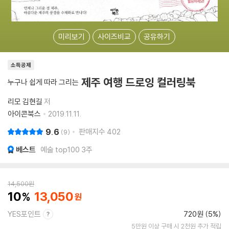
미리보기
사이즈비교
공유하기
소득공제
제주 여행 드로잉 컬러링북
누구나 쉽게 따라 그리는
리모 김현길
저
아이콘북스
2019.11.11.
9.6
판매지수
402
9
베스트
예술 top100 3주
14,500
원
10
13,050
YES포인트
720원 (5%)
5만원 이상 구매 시 2천원 추가 적립