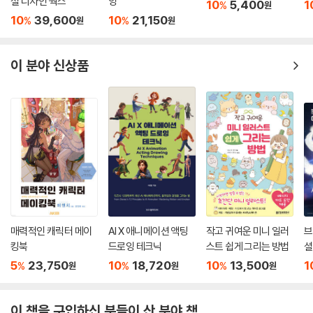
셜 디자인 웍스
잉
10
5,400
1
%
원
10
39,600
10
21,150
%
%
원
원
이 분야 신상품
매력적인 캐릭터 메이
AI X 애니메이션 액팅
작고 귀여운 미니 일러
브
킹북
드로잉 테크닉
스트 쉽게 그리는 방법
셜
5
23,750
10
18,720
10
13,500
1
%
%
%
원
원
원
이 책을 구입하신 분들이 산 분야 책