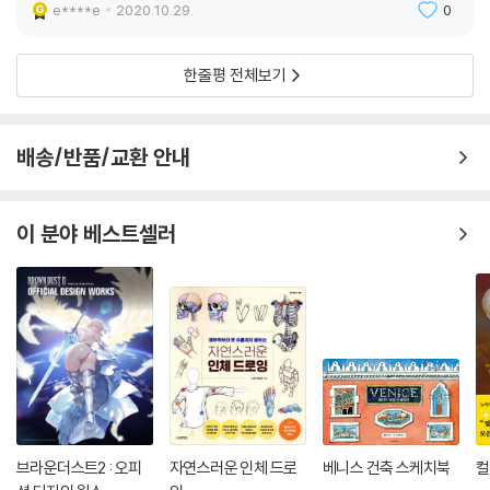
e****e
2020.10.29.
0
한줄평 전체보기
배송/반품/교환 안내
이 분야 베스트셀러
브라운더스트2 : 오피
자연스러운 인체 드로
베니스 건축 스케치북
컬