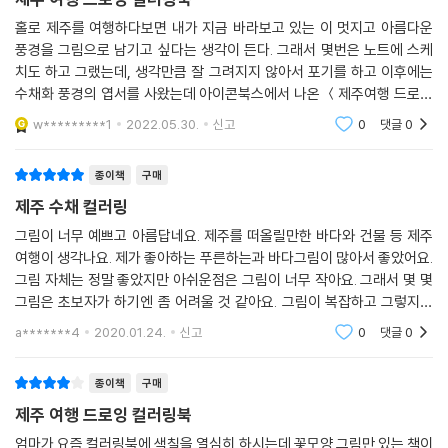
홀로 제주를 여행하다보면 내가 지금 바라보고 있는 이 멋지고 아름다운
풍경을 그림으로 남기고 싶다는 생각이 든다. 그래서 몇번은 노트에 스케
치도 하고 그랬는데, 생각만큼 잘 그려지지 않아서 포기를 하고 이후에는
수채화 풍경의 엽서를 사왔는데 아이콘북스에서 나온 ＜제주여행 드로잉
컬러링북＞은 딱 내가 제주를 여행하며 그리고 싶었던 풍경이 담겨있다.
w*********1
2022.05.30.
신고
0
댓글
0
당장 바다가 보고싶
종이책
구매
제주 수채 컬러링
그림이 너무 예쁘고 아름답네요. 제주를 떠올릴만한 바다와 건물 등 제주
여행이 생각나요. 제가 좋아하는 푸른하는과 바다그림이 많아서 좋았어요.
그림 자체는 정말 좋았지만 아쉬운점은 그림이 너무 작아요. 그래서 몇 몇
그림은 초보자가 하기엔 좀 어려울 것 같아요. 그림이 복잡하고 그렇지는
않으나 너무 작아서 세밀한 부분이 생겨나네요. 수채화 자체도 물농도나
a*******4
2020.01.24.
신고
0
댓글
0
색 표현이나 이
종이책
구매
제주 여행 드로잉 컬러링북
엄마가 요즘 컬러링북에 색칠을 열심히 하시는데 꽃모양 그림만 있는 책이