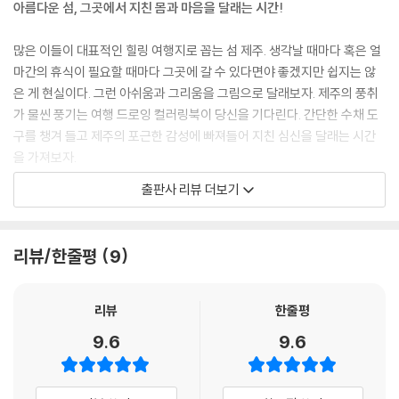
아름다운 섬, 그곳에서 지친 몸과 마음을 달래는 시간!
많은 이들이 대표적인 힐링 여행지로 꼽는 섬 제주. 생각날 때마다 혹은 얼
마간의 휴식이 필요할 때마다 그곳에 갈 수 있다면야 좋겠지만 쉽지는 않
은 게 현실이다. 그런 아쉬움과 그리움을 그림으로 달래보자. 제주의 풍취
가 물씬 풍기는 여행 드로잉 컬러링북이 당신을 기다린다. 간단한 수채 도
구를 챙겨 들고 제주의 포근한 감성에 빠져들어 지친 심신을 달래는 시간
을 가져보자.
출판사 리뷰 더보기
드넓게 펼쳐진 시원한 하늘과 바다, 계절마다 색색의 매력을 뽐내는 해변
도로, 투박하게 쌓아올린 돌담과 소박한 책방들. 제주를 여행하며 이미 가
본 곳과 앞으로 가볼 곳, 미처 몰랐지만 가고 싶은 곳들이 한 컷 한 컷 수채
리뷰/한줄평
9
화 속에 고스란히 담겨 있다. 하루 30분, 『제주 여행 드로잉 컬러링북』으로
충만한 힐링의 시간을 즐겨보자.
리뷰
한줄평
9.6
9.6