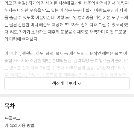
리모(김현길) 작가의 감성 어린 시선에 포착된 제주의 한적하면서 마음 편
해지는 다양한 모습을 담고 있는 이 책은 누구나 쉽게 여행 드로잉의 세계
를 즐길 수 있도록 이끌어준다. 여행 드로잉 컬러링을 위한 기본 도구 소개
는 물론 간단한 미니 레슨도 제공해 초보자도 쉽게 따라 그릴 수 있도록 했
다. 리모 작가가 소개하는 제주의 풍경을 수채화로 채색하며 여행 드로잉
의 매력에 빠져보자.
이호테우, 행원리, 하도, 함덕, 협재 등 제주도의 대표적인 해변은 물론 이
중섭 거주지와 소심한 책방, 본태박물관, 달리책방 등 여행객들이 즐겨 찾
는 명소를 쉽게 따라 그려볼 수 있다. 아부오름과 돌담, 동백, 차위도의 노
을, 저지오름, 산방산, 신풍목장 등 제주에서만 만나볼 수 있는 자연 경관
도 수채화 속에 담아볼 수 있다. 그림을 그리면서 제주 여행의 행복한 추억
책소개 더보기
을 떠올리고 그 특유의 감성을 다시금 만끽할 수 있는 시간을 선사하는 책
이다.
목차
프롤로그
이 책의 사용 방법