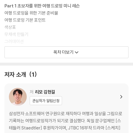
Part 1 초보자를 위한 여행 드로잉 미니 레슨
여행 드로잉을 위한 기본 준비물
여행 드로잉 기본 포인트
색상표
무채색 만들기
그러데이션
여행 드로잉 채색하기
목차 더보기
쉽게 채색하는 기본 순서
Part 2 나만의 여행 드로잉 갤러리
저자 소개
1
1 녹산로의 봄
2 이호테우 해변
3 신창 풍차 해안도로
저
리모 김현길
4 위미리 와랑와랑
관심작가 알림신청
5 아부오름
6 행원리 해변
삼성전자 소프트웨어 연구원으로 재직하다 여행과 일상을 그림으로
7 새연교와 한라산
기록하는 여행드로잉작가가 되기로 결심했다. 독일 문구업체인 [스
8 이중섭 거주지
테들러 Staedtler] 후원작가이며, JTBC 16부작 드라마 [스케치]