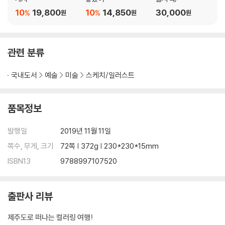
10
19,800
10
14,850
30,000
%
%
원
원
원
관련 분류
국내도서
예술
미술
스케치/일러스트
품목정보
발행일
2019년 11월 11일
쪽수, 무게, 크기
72쪽 | 372g | 230*230*15mm
ISBN13
9788997107520
출판사 리뷰
제주도로 떠나는 컬러링 여행!