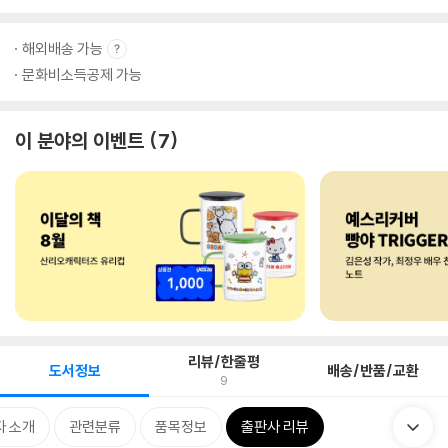
해외배송 가능
문화비소득공제 가능
이 분야의 이벤트
7
리뷰/한줄평
도서정보
배송/반품/교환
9
자 소개
관련분류
품목정보
출판사 리뷰