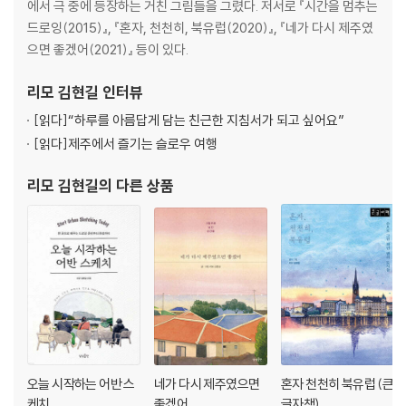
9 소심한 책방
에서 극 중에 등장하는 거친 그림들을 그렸다. 저서로 『시간을 멈추는
10 하도 해수욕장
드로잉(2015)』, 『혼자, 천천히, 북유럽(2020)』, 『네가 다시 제주였
11 돌담과 동백
으면 좋겠어(2021)』 등이 있다.
12 사계생활
13 차귀도의 노을
리모 김현길
인터뷰
14 광치기 해변과 성산일출봉
[읽다]
“하루를 아름답게 담는 친근한 지침서가 되고 싶어요”
15 본태박물관
[읽다]
제주에서 즐기는 슬로우 여행
16 잊혀진 돌창고
17 함덕 서우봉 해변
리모 김현길
의 다른 상품
18 제주올레여행자센터
19 저지오름과 돌담
20 제주 목관아
21 신풍목장
22 영실의 가을
23 달리책방
24 협재 해변
25 사계리와 산방산
26 제주국제공항
오늘 시작하는 어반 스
네가 다시 제주였으면
혼자 천천히 북유럽 (큰
케치
좋겠어
글자책)