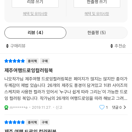
리뷰 쓰기
한줄평 쓰기
혜택 및 유의사항
혜택 및 유의사항
리뷰
4
한줄평
5
구매리뷰
추천순
종이책
구매
제주여행드로잉컬러링북
니모작가님 제주여행 드로잉컬러링북은 페이지가 많지는 않지만 종이가
두께감이 제법 있습니다. 26개의 제주도 풍경이 담겨있고 1대1 사이즈의
스케치와 사용한 컬라가 있어서 '누구나 쉽게 따라 그리는'이 가능한 드로
잉 컬러링 북입니다. 작가님의 26개의 여행드로잉을 따라 해보고 그려본
장소도 직접 찾아 여행 해 보고 싶네요~ 작가님이 그리신 그림의 사진도
m******e
2019.11.27.
신고
1
댓글
0
있었으면 더 좋았을꺼
종이책
구매
제주 여행 드로잉 컬러링북