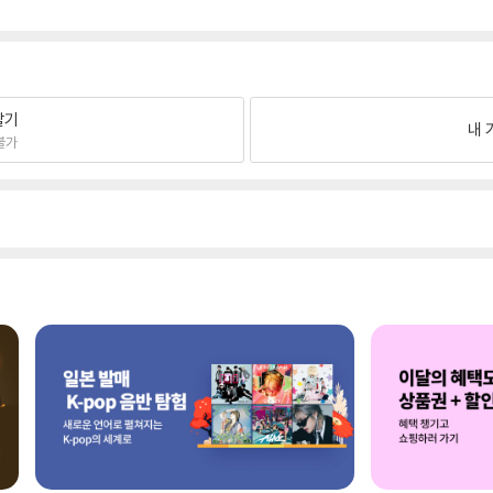
팔기
내 
불가