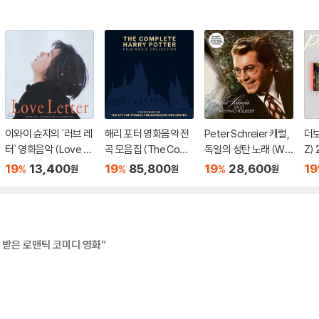
이와이 슌지의 `러브 레
해리 포터 영화음악 전
Peter Schreier 캐럴,
더보
터` 영화음악 (Love L
곡 모음집 (The Com
독일의 성탄 노래 (Wei
Z)
etter OST by Reme
plete Harry Potter Fi
hnachtsmusik Im Alt
Y] 
19
13,400
19
85,800
19
28,600
19
%
%
%
원
원
원
dios)
lm Music Collection)
en Sachsen) [LP]
Au
[화이트 컬러 3LP]
덤 
감 받은 로맨틱 코미디 영화”