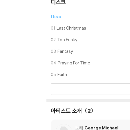
디스크
[맘마미아! (Mamma Mia!)]라던가 [위윌락
곡들로 영화 사운드트랙이 구성된 경우는 드물지 
Disc
[Last Christmas]의 사운드트랙은 조지
의 경우 폴 페이그와 일했던 바 있는 영화음악가 시
01
Last Christmas
02
Too Funky
조지 마이클의 히트곡들과 함께 조지 마이클의 미발표 곡
로 조지 마이클의 노래에 목말라 있는 팬들이라면
03
Fantasy
새삼 조지 마이클의 위대함을 다시금 깨닫게끔 
04
Praying For Time
05
Faith
아티스트 소개
2
노래
George Michael