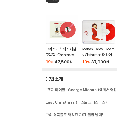
크리스마스 재즈 캐럴
Mariah Carey - Merr
모음집 (Christmas Ja
y Christmas 머라이
zz) [투명 레드 컬러 L
어 캐리 크리스마스 앨
19
47,500
19
37,900
%
%
원
원
P]
범 [레드 컬러 LP]
음반소개
“조지 마이클 (George Michael)에게서 영
Last Christmas (라스트 크리스마스)
그의 명곡들로 채워진 OST 앨범 발매!