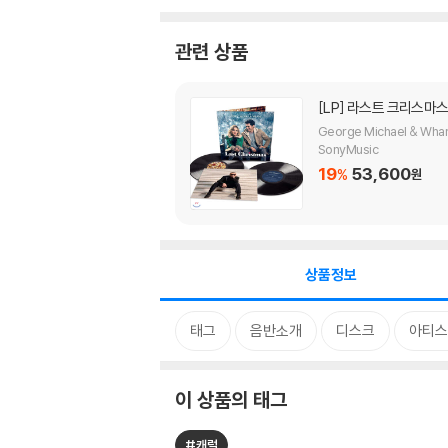
관련 상품
[LP]
라스트 크리스마스 영화음
George Michael & Wha
SonyMusic
19
53,600
%
원
상품정보
태그
음반소개
디스크
아티스
이 상품의 태그
#캐럴