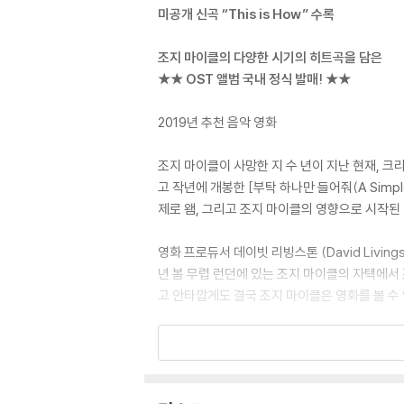
미공개 신곡 “This is How” 수록
조지 마이클의 다양한 시기의 히트곡을 담은
★★ OST 앨범 국내 정식 발매! ★★
2019년 추천 음악 영화
조지 마이클이 사망한 지 수 년이 지난 현재, 크리
고 작년에 개봉한 [부탁 하나만 들어줘(A Simple
제로 왬, 그리고 조지 마이클의 영향으로 시작된
영화 프로듀서 데이빗 리빙스톤 (David Livi
년 봄 무렵 런던에 있는 조지 마이클의 자택에서 조
고 안타깝게도 결국 조지 마이클은 영화를 볼 수 
[왕좌의 게임 (Game Of Thrones)]을 통해 
던 헨리 골딩 (Henry Golding)이 각각
영화를 수놓는 조지 마이클의 명곡들