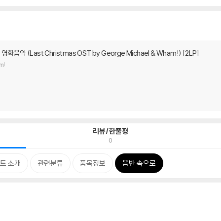
악 (Last Christmas OST by George Michael & Wham!) [2LP]
m!
리뷰/한줄평
0
트 소개
관련분류
품목정보
음반 속으로