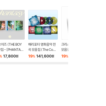
이즈 (THE BOY
해리포터 영화음악 전
크리스마스 재즈 캐럴
Mariah
 2집 - [PHANTAS
곡 모음집 (The Com
모음집 (Christmas Ja
어 캐리)
Pt.1 Christmas in
plete Harry Potter Fi
zz)
앨범 Mer
17,800
19
141,600
19
29,700
19
5
%
%
%
%
원
원
원
gust [3종 중 1종 랜
lm Music Collection)
s [Zoe
발송]
[컬러 4LP]
P]