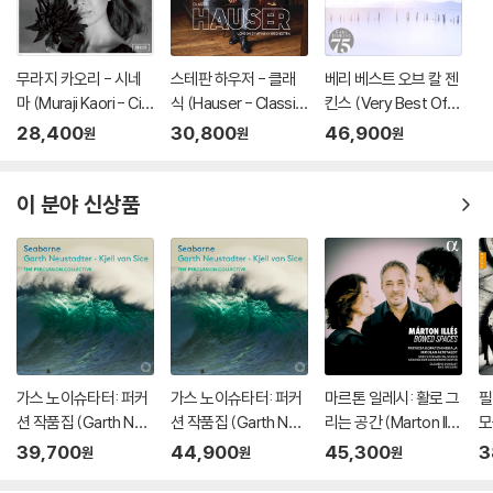
무라지 카오리 - 시네
스테판 하우저 - 클래
베리 베스트 오브 칼 젠
마 (Muraji Kaori - Cin
식 (Hauser - Classi
킨스 (Very Best Of K
ema) (Ltd)(UHQC
c) (CD) - Hauser
arl Jenkins) (Digipac
28,400
30,800
46,900
원
원
원
D)일본반) - Muraji Ka
k)(2CD) - Karl Jenki
ori (무라지 카오리)
ns
이 분야 신상품
가스 노이슈타터: 퍼커
가스 노이슈타터: 퍼커
마르톤 일레시: 활로 그
필
션 작품집 (Garth Neu
션 작품집 (Garth Neu
리는 공간 (Marton Ille
모
stadter: Seaborne)
stadter: Seaborne)
s: Bowed Spaces)
(H
39,700
44,900
45,300
3
원
원
원
(CD) - Percussion C
(CD) - Percussion C
(CD) - Patricia Kopa
om