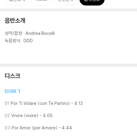
음반소개
성악/합창 : Andrea Bocelli
녹음방식 : DDD
디스크
DISK 1
01
Por Ti Volare (con Te Partiro) - 4:12
02
Vivire (vivire) - 4:05
03
Por Amor (per Amore) - 4:44