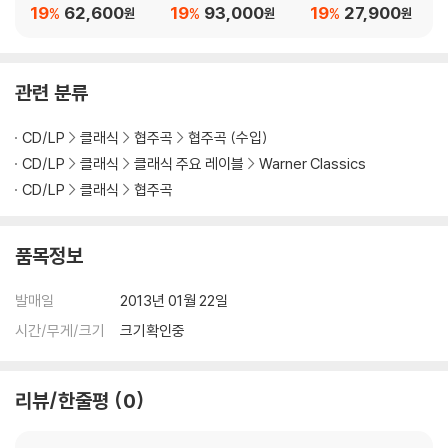
rt: Requiem) [2LP]
(Beethoven: Symph
오반니` (Mozart: `Do
19
62,600
19
93,000
19
27,900
%
%
%
원
원
원
ony Op.55 `Eroica`)
n Giovanni`)
[2LP]
관련 분류
CD/LP
클래식
협주곡
협주곡 (수입)
CD/LP
클래식
클래식 주요 레이블
Warner Classics
CD/LP
클래식
협주곡
품목정보
발매일
2013년 01월 22일
시간/무게/크기
크기확인중
리뷰/한줄평
0