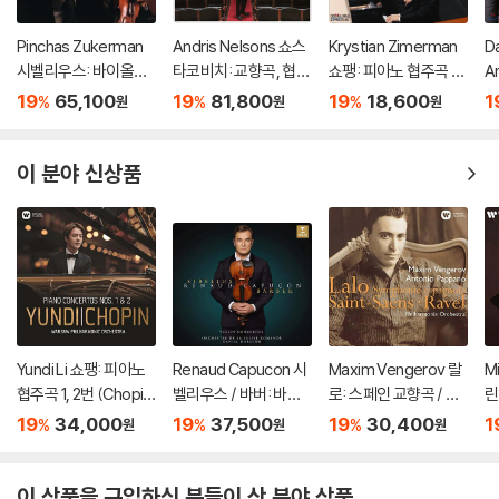
Pinchas Zukerman
Andris Nelsons 쇼스
Krystian Zimerman
Da
시벨리우스: 바이올린
타코비치: 교향곡, 협주
쇼팽: 피아노 협주곡 1,
A
협주곡 / 베토벤: 로망
곡 (Shostakovich: S
2번 - 카를로 마리아 줄
r
19
65,100
19
81,800
19
18,600
1
%
%
%
원
원
원
스 (Sibelius: Violin C
ymphonies, Concer
리니, 크리스티안 지메
3
oncerto / Beethove
tos, Lady Macbeth
르만 (Chopin: Piano
번
n: Romances For) [L
of Mtsensk District)
Concertos)
이 분야 신상품
P]
Yundi Li 쇼팽: 피아노
Renaud Capucon 시
Maxim Vengerov 랄
M
협주곡 1, 2번 (Chopin:
벨리우스 / 바버: 바이
로: 스페인 교향곡 / 생
린
Piano Concertos O
올린 협주곡 (Sibelius
상스: 바이올린 협주곡
스
19
34,000
19
37,500
19
30,400
1
%
%
%
원
원
원
p. 11, 21) [UHQCD]
/ Barber: Violin Conc
2번 (LALO: Sympho
en
ertos) [SACD Hybri
nie espagnole Op. 2
O
d]
1 / Saint-Sans: Violin
[
이 상품을 구입하신 분들이 산 분야 상품