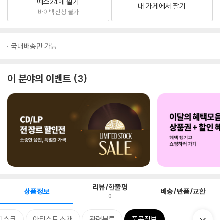
예스24에 팔기
내 가게에서 팔기
바이백 신청 불가
국내배송만 가능
이 분야의 이벤트
3
리뷰/한줄평
상품정보
배송/반품/교환
0
디스크
아티스트 소개
관련분류
품목정보