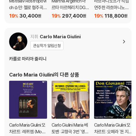
Mstislav Rostropovi
Martha Argerich 마
라흐마니노프가 직접
ch 슈만: 첼로 협주곡 /
르타 아르헤리치 DG,
연주한 라흐마니노프
블로흐: 슐로모 (Schu
Philips 전곡집 (The C
피아노 협주곡 전곡집
19
30,400
19
297,400
19
118,800
%
%
%
원
원
원
mann: Cello Concert
omplete Recording
(Sergei Rachmanino
o / Bloch: Schelom
s On Deutsche Gra
v: Piano Concertos)
o) [HQCD]
mmophon)
[3LP 박스세트]
지휘
Carlo Maria Giulini
관심작가 알림신청
카를로 마리아 줄리니
Carlo Maria Giulini
의 다른 상품
Carlo Maria Giulini 모
Carlo Giulini Maria 베
Carlo Maria Giulini 모
차르트: 레퀴엠 (Moza
토벤: 교향곡 3번 `영웅`
차르트: 오페라 `돈 지