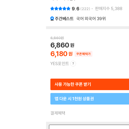
9.6
판매지수
5,388
222
주간베스트
국어 외국어
39위
6,860
원
6,860
6,180
쿠폰혜택가
YES포인트
사용 가능한 쿠폰 받기
앱 다운 시 1천원 상품권
결제혜택