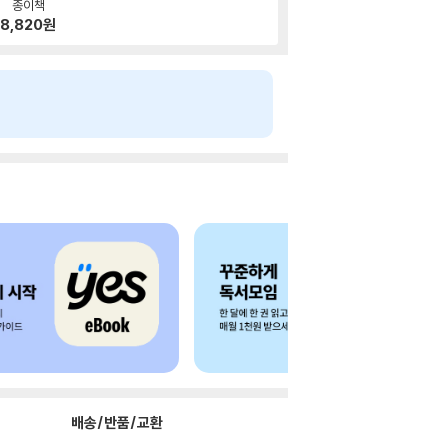
종이책
8,820
원
배송/반품/교환