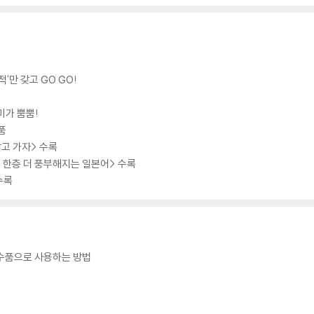
'만 갖고 GO GO!
미가 뿜뿜!
품
 알고 가자> 수록
이 한층 더 풍부해지는 일본어> 수록
수록
필수품으로 사용하는 방법