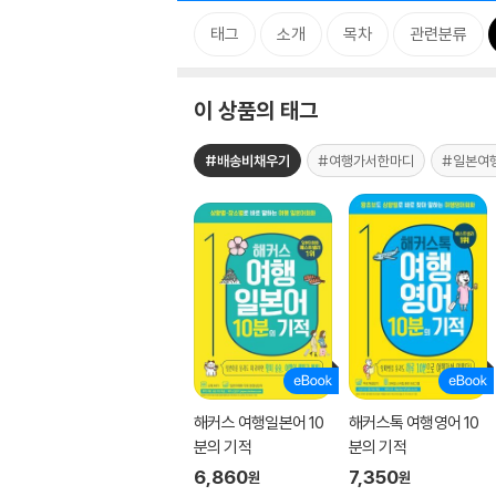
태그
소개
목차
관련분류
이 상품의 태그
#배송비채우기
#여행가서한마디
#일본여
해커스 여행일본어 10
해커스톡 여행영어 10
분의 기적
분의 기적
6,860
7,350
원
원