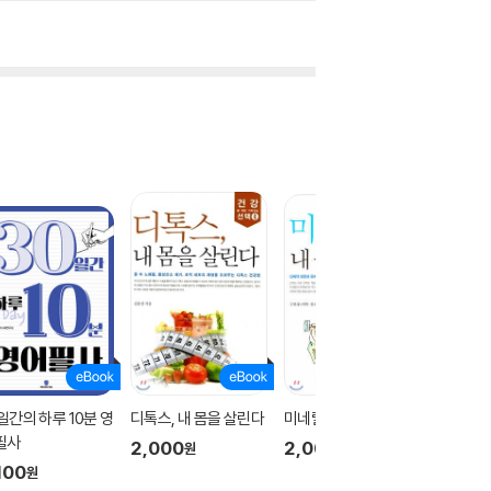
일간의 하루 10분 영
디톡스, 내 몸을 살린다
미네랄, 내 몸을 살린다
호전반응,
필사
다
2,000
2,000
원
원
100
2,000
원