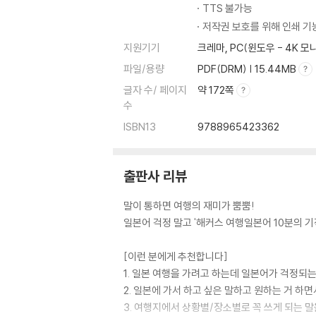
TTS 불가능
물품을 요청하거나 이용 관련 문의할 때
저작권 보호를 위해 인쇄 기
숙소 이용 중 문제가 생겼을 때
지원기기
크레마, PC(윈도우 - 4K 
전화로 예약을 변경하거나 취소할 때
호텔에서
파일/용량
PDF(DRM) | 15.44MB
게스트하우스에서
글자 수/ 페이지
약 172쪽
료칸에서
수
ISBN13
9788965423362
[식사하기]
식당에 들어갈 때
음식 주문할 때
출판사 리뷰
추가 주문 / 요청할 때
다 먹고 계산할 때
말이 통하면 여행의 재미가 뿜뿜!
전화로 식당 예약할 때
일본어 걱정 말고 '해커스 여행일본어 10분의 기적
스시 전문점에서
라멘 전문점에서
[이런 분에게 추천합니다]
일본 가정식 전문점에서
1. 일본 여행을 가려고 하는데 일본어가 걱정되는
카페에서
2. 일본에 가서 하고 싶은 말하고 원하는 거 하
3. 여행지에서 상황별/장소별로 꼭 쓰게 되는 말