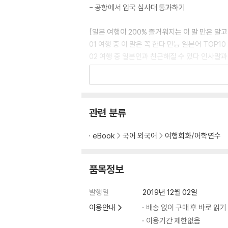
- 공항에서 입국 심사대 통과하기
[일본 여행이 200% 즐거워지는 이 말 만은 알고
01 여행 중 이 말은 꼭 한다 만능 일본어 TOP10
02 여행 중 일본인과 친근해질 수 있다 인사말과
03 여행 중 이 말은 꼭 듣는다 일본인 답변 TOP
04 여행 중 이 상황은 꼭 맞닥뜨린다 상황별 필수
[이동하기]
관련 분류
교통수단 및 노선 알아볼 때
교통수단 이용 중에 문제가 생겼을 때
eBook
국어 외국어
여행회화/어학연수
거리에서
전철 이용하기
버스 이용하기
품목정보
택시 이용하기
기차 이용하기
발행일
2019년 12월 02일
이용안내
배송 없이 구매 후 바로 읽기
[숙박시설 이용하기]
이용기간 제한없음
체크인 / 체크아웃 할 때