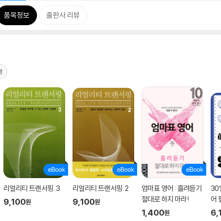
품목정보
출판사 리뷰
행
리얼리티 트랜서핑. 3
리얼리티 트랜서핑. 2
엄마표 영어 : 흘려듣기
30
절대로 하지 마라!
어 
9,100
9,100
원
원
1,400
6,
원