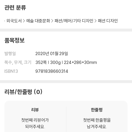
world’s top luxury brands?this book is no exception. Beautifull
관련 분류
y produced, the book is the epitome of Supreme’s dedication
to quality and design, including a reversible jacket with the sig
외국도서
예술 대중문화
패션/헤어/기타 디자인
패션 디자인
nature red Supreme logo.
품목정보
발행일
2020년 01월 29일
쪽수, 무게, 크기
352쪽 | 300g | 224*286*30mm
ISBN13
9781838660314
리뷰/한줄평
0
리뷰
한줄평
첫번째 리뷰어가
첫번째 한줄평을
되어주세요.
남겨주세요.