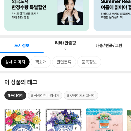
리뷰/한줄평
도서정보
배송/반품/교환
0
상세 이미지
책소개
관련분류
품목정보
이 상품의 태그
#북테리어
#럭셔리한나의서재
#멋쟁이가되고싶어