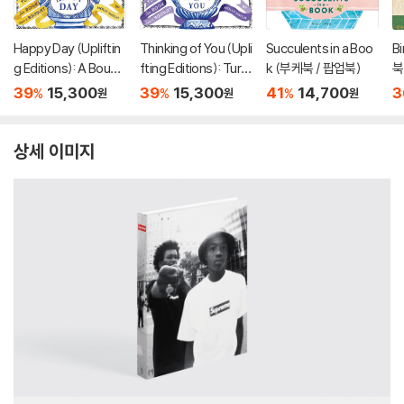
Happy Day (Upliftin
Thinking of You (Upli
Succulents in a Boo
Bi
g Editions): A Bouqu
fting Editions): Turn
k (부케북 / 팝업북)
북
et in a Book (부케북 /
This Book Into a Bou
39
15,300
39
15,300
41
14,700
3
%
%
%
원
원
원
팝업북)
quet (부케북 / 팝업
북)
상세 이미지