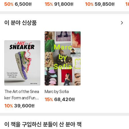
'원더' 원작 소설
D
50
6,500
15
91,800
10
59,850
1
%
%
%
원
원
원
이 분야 신상품
The Art of the Snea
Marc by Sofia
ker: Form and Functi
15
68,420
%
원
on Through the Len
10
39,600
%
원
s of a Collector
이 책을 구입하신 분들이 산 분야 책