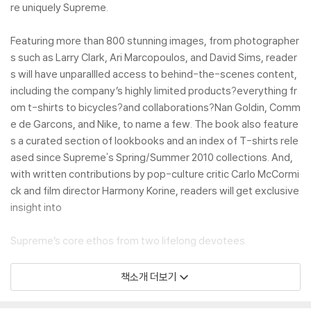
re uniquely Supreme.
Featuring more than 800 stunning images, from photographer
s such as Larry Clark, Ari Marcopoulos, and David Sims, reader
s will have unparallled access to behind-the-scenes content,
including the company’s highly limited products?everything fr
om t-shirts to bicycles?and collaborations?Nan Goldin, Comm
e de Garcons, and Nike, to name a few. The book also feature
s a curated section of lookbooks and an index of T-shirts rele
ased since Supreme's Spring/Summer 2010 collections. And,
with written contributions by pop-culture critic Carlo McCormi
ck and film director Harmony Korine, readers will get exclusive
insight into
Supreme’s core ethos from two lifelong devotees.
Known as much for its irreverent and iconoclastic spirit as it is
책소개 더보기
for its commitment to design and quality, Supreme’s products
have become as recognizable and coveted as those from the