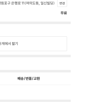
등포구 은행로 11(여의도동, 일신빌딩)
변경
무료
가게에서 팔기
배송/반품/교환