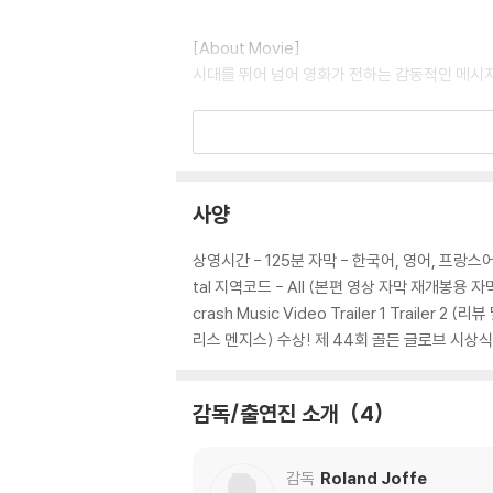
[About Movie]
시대를 뛰어 넘어 영화가 전하는 감동적인 메시지
1750년 경, 파라과이와 브라질의 국경 부근에
가 무엇인가를 심오하게 그린 종교 영화. 1986년
발휘하고 있다. "On Earth As It Is He
정적인 아름다움이 넘치는 곡이며, 나머지 곡들
사양
성품과 인간형이 서로 상반된 예수회의 두 신부,
상영시간 - 125분 자막 - 한국어, 영어, 프랑스어, 일본
투칼의 영토 분쟁 속에 있는 과라니 족이 카톨
tal 지역코드 - All (본편 영상 자막 재개봉용 자막으로 
의해, 악명높은 노예 제도를 합법화한 포루트칼
crash Music Video Trailer 1 Trai
리스 멘지스) 수상! 제 44회 골든 글로브 시상식
마침내 로드리고는 청빈, 정결, 순명, 그리고 
부는 이렇게 말한다. "자네 손을 피로 물들이면
감독/출연진 소개
4
화주의도 능동적인 힘을 발휘하려 한다. 인디오
오의 마을을 떠나라는 교회의 명령을 거부한다.
감독
Roland Joffe