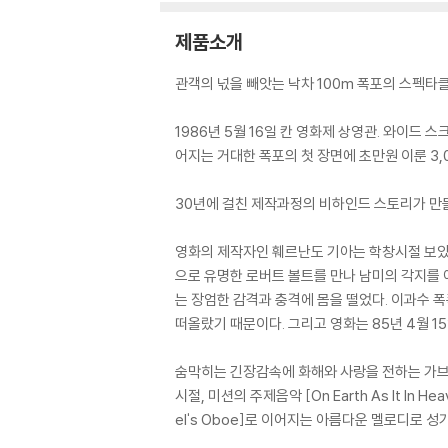
제품소개
관객의 넋을 빼앗는 낙차 100m 폭포의 스펙타클
1986년 5월 16일 칸 영화제 상영관. 와이드
어지는 거대한 폭포의 첫 장면에 초만원 이룬 3,
30년에 걸친 제작과정의 비하인드 스토리가 만들
영화의 제작자인 훼르난도 기아는 학창시절 보았던
으로 유명한 로버트 볼트를 만나 남미의 각지를 
는 장엄한 감격과 충격에 몸을 떨었다. 이과수 
떠올랐기 때문이다. 그리고 영화는 85년 4월 1
숨막히는 긴장감속에 화해와 사랑을 전하는 가브리
시절, 미션의 주제음악 [On Earth As It In
el's Oboe]로 이어지는 아름다운 멜로디로