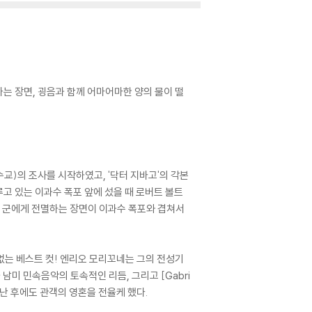
가는 장면, 굉음과 함께 어마어마한 양의 물이 떨
)의 조사를 시작하였고, '닥터 지바고'의 각본
고 있는 이과수 폭포 앞에 섰을 때 로버트 볼트
인 군에게 전멸하는 장면이 이과수 폭포와 겹쳐서
없는 베스트 컷! 엔리오 모리꼬네는 그의 전성기
합창과 남미 민속음악의 토속적인 리듬, 그리고 [Gabri
난 후에도 관객의 영혼을 전율케 했다.