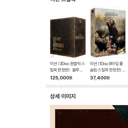
미션 (3Disc 원클릭 스
미션 (1Disc B타입 풀
틸북 한정판) : 블루레
슬립 스틸북 한정판) :
이
블루레이
125,000
37,400
원
원
상세 이미지