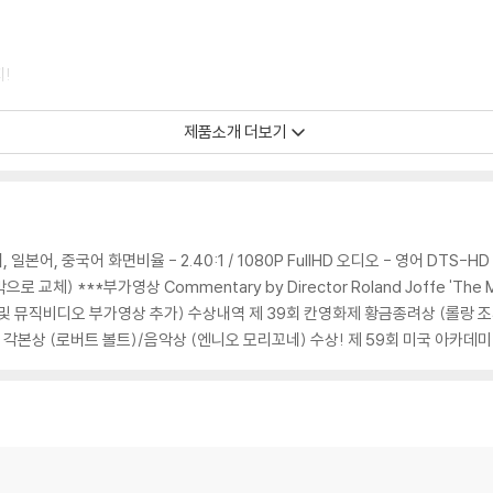
!
 일어난 실화를 바탕으로, 원주민 과라니족을 상대로 선교 활동을 벌이는 두 선교
제품소개 더보기
 제39회 칸느 영화제 그랑프리 수상. 영화 음악의 거장 엔니오 모리꼬네(Ennio 
aven"은 미션의 주제음악으로 Baruet School 합창단의 합창과 남미 민속음악을 연
에서도 전율을 느낄 정도의 아름다움으로 채워져 있다.
 가브리엘와 로드리고 신부는 바로 '기독교적 사랑'과 '사회적 정의'라는 선택의
어, 중국어 화면비율 - 2.40:1 / 1080P FullHD 오디오 - 영어 DTS-HD Mast
릭을 따르는 포르투칼로부터 보호하고자 원주인들과 함께 피땀 흘러 이룩한 선교
교체) ***부가영상 Commentary by Director Roland Joffe 'The Makin
 왕의 식민지에 편입되자 이들의 희생은 불가피하다고 원주민들에게서 떠나라고 
ler 2 (리뷰 및 뮤직비디오 부가영상 추가) 수상내역 제 39회 칸영화제 황금종려상 (롤랑
 각본상 (로버트 볼트)/음악상 (엔니오 모리꼬네) 수상! 제 59회 미국 아카데미
교황께 순종이라는 예수회의 4가지 허원 중에서 순종의 맹세를 버리고 원주민들을 
 모든 것이 수포로 돌아가네. 자네는 하나님께 목숨을 바쳤잖나. 하나님은 사랑이야
들과의 생활 이후 가브리엘 신부는 교회에 대항하는 힘을 자신의 내부에서 발견한