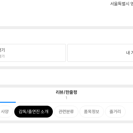
서울특별시 영
팔기
내 
불가
리뷰/한줄평
1
사양
감독/출연진 소개
관련분류
품목정보
줄거리