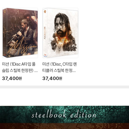
미션 (1Disc A타입 풀
미션 (1Disc, C타입 렌
슬립 스틸북 한정판) :
티큘러 스틸북 한정판)
블루레이
: 블루레이
37,400
37,400
원
원