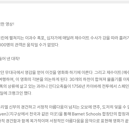
한 영상!
 스크린에 펼쳐지는 이과수 폭포, 십자가에 매달려 제수이트 수사가 강을 따라 흘러
000명의 관객은 움직일 수가 없었다.
어 낸 대작!
 무대극에서 영감을 얻어 이것을 영화화 하기에 이른다. 그리고 제수이트(예수교
여행하여, 이 영화의 각본을 의논하게 된다. 30개의 하천이 합쳐져 물줄기를 이루
폭폭의 상류에 살고 있는 과라니 인디오족들이 1756년 카이바레 전투에서 스페
5일에 크랭크인 했다.
엘 신부의 경건하고 서정적 아름다움이 넘치는 오보에 연주, 도저히 잊을 수 
 Heaven](지구상에서 천국과 같은 이곳)을 통해 Barnet Schools 합창단의 
 성가적 경건함과 함께 목가적이며 서정적인 아름다움을 음악으로 표현해 영화가 끝