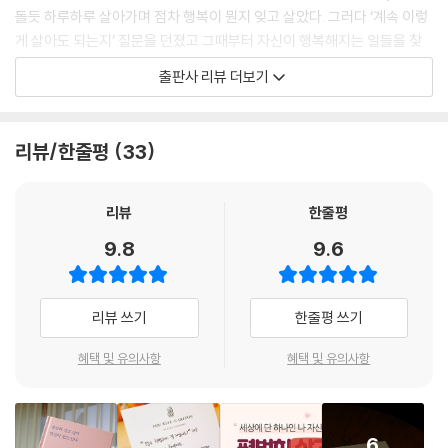
돌듯 하루하루 살아가며 점차 행복이 뭔지 잊고 살았다. 그러다 ‘계속 이렇
게 살아도 되는지’ 질문을 던졌고 그때부터 자신이 행복해지는 일들을 찾
아 나가며 자존감을 회복했다
출판사 리뷰 더보기
잘하고만 싶어서 지쳐버린 사람들이 스스로에게 ‘오늘 괜찮은 하루였는지,
다른 사람 마음을 먼저 헤아리느라 자신을 놓치고 살지는 않았는지’ 질문
하며 행복해지는 일들을 찾아가기를 바라는 마음으로 이 책을 썼다.
리뷰/한줄평
33
이번 책은 작가의 경험은 물론 수십만 SNS 팔로워들과의 소통, 강연, 서울
시 꿈새김판 문안 선정위원 등으로 활동하며 많은 사람들과 나눈 고민과
조언을 담았기에 진실한 감성이 더욱 돋보인다.
리뷰
한줄평
9.8
9.6
#2 공감과 감성의 언어로 풀어낸 책
이번 책은 ‘자존감’, ‘성장’, ‘자연스러운 나로 살기’, ‘내려놓기’, ‘내 사람 구
별하기’ 등 이 시대를 살아가는 사람들이라면 한 번쯤 고민해 봤을 만한 이
리뷰 쓰기
한줄평 쓰기
야기들을 작가 특유의 언어로 풀어낸다.
혜택 및 유의사항
혜택 및 유의사항
작가의 가치관을 담되 멋 부리지 않고 담백한 언어로 풀어내어 보통의 삶
을 살아가는 사람들이라면 누구나 공감할 만하다. 때로는 짧은 시 형태로,
때로는 호흡이 긴 에세이 형태로 담았다.
6