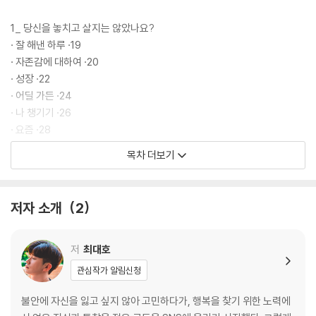
1_ 당신을 놓치고 살지는 않았나요?
· 잘 해낸 하루 ·19
· 자존감에 대하여 ·20
· 성장 ·22
· 어딜 가든 ·24
· 나 챙기기 ·26
· 요즘 ·28
· 상처받아도 되는 사람은 없어요 ·30
목차 더보기
· 살아볼래 ·32
· 혹시 당신의 이야기는 아닌가요? ·34
· 같은 한마디 ·36
저자 소개
2
· 앞으로 ·38
· 잘 해봐요 우리 ·40
· 좋은 지적 ·42
저
최대호
· 그런 모습 ·44
관심작가 알림신청
· 예쁜 하루 ·46
· 몰랐던 것 ·48
불안에 자신을 잃고 싶지 않아 고민하다가, 행복을 찾기 위한 노력에
· 마음 쓰지 말아요 ·51