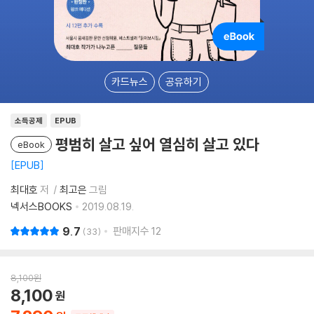
카드뉴스
공유하기
소득공제
EPUB
평범히 살고 싶어 열심히 살고 있다
eBook
EPUB
최대호
저
최고은
그림
넥서스BOOKS
2019.08.19.
9.7
판매지수
12
33
8,100
원
8,100