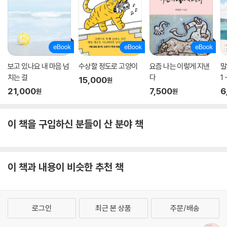
보고 있나요 내 마음 넘
수상할 정도로 고양이
요즘 나는 이렇게 지낸
말
치는 걸
다
1
15,000
원
21,000
7,500
6
원
원
이 책을 구입하신 분들이 산 분야 책
이 책과 내용이 비슷한 추천 책
로그인
최근 본 상품
주문/배송