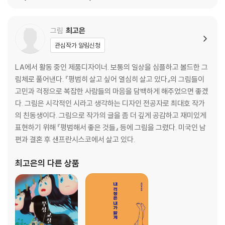
2_억지로 사랑받으려 애쓰지 않았나요?
· 인정하기 ·89
그림
최고은
· 그런 사람 ·90
관심작가 알림신청
· 적당한 분리 ·92
· 그대로 ·94
LA에서 활동 중인 제품디자이너. 보통의 일상을 심플하고 볼드한 그
· 마음 쓰기 ·96
림체로 풀어낸다. 『평범히 살고 싶어 열심히 살고 있다』의 그림들이
· 내 길 가기 ·98
고민과 걱정으로 복잡한 사람들의 마음을 담백하게 해주었으면 좋겠
· 잃지 마 ·100
다. 그림은 시각적인 시라고 생각하는 디자인 전공자로 최대호 작가
· 어울려 ·102
의 친동생이다. 그림으로 작가의 글을 좀 더 깊게 공감하고 재미있게
· 그런 하루 ·103
표현하기 위해 『평범해서 좋은 것들』 등에 그림을 그렸다. 미국인 남
· 많이 말해주기 ·104
편과 결혼 후 샌프란시스코에서 살고 있다.
· 할 수 있다고 ·106
· 살아내기 ·108
최고은
의 다른 상품
· 갈래길 ·110
· 너는 너만 생각해 ·112
· 예뻐요, 어디서도 ·114
· ‘내 사람’ 구별하기 ·116
· 자연스러운 것 ·118