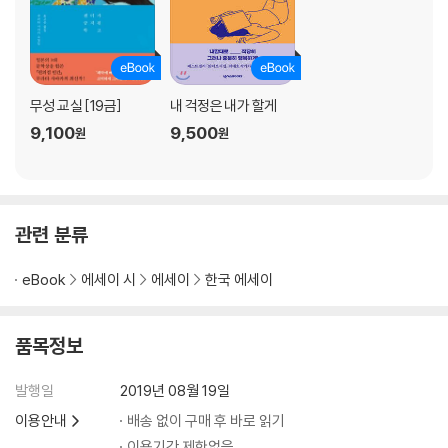
· 늦었다고 생각될 때 ·120
· 한마디 ·124
· 표현하세요 ·126
· 단순하게 생각하기 ·128
무성 교실 [19금]
내 걱정은 내가 할게
· 예쁜 거 보고 가세요 ·130
9,100
9,500
원
원
· 할 일 ·132
· 다른 사람의 미움이 두려울 때 ·134
· 항상 목말랐다 ·136
3_ 행복을 만날 준비가 되었나요?
관련 분류
· 별 거 있나요 ·141
· 오늘의 뜻 ·142
eBook
에세이 시
에세이
한국 에세이
· 오늘 새벽 ·144
· 좋은 사람 ·148
품목정보
· 좋은 이기심 ·150
· 망각 ·151
발행일
2019년 08월 19일
· 안아주세요 ·152
이용안내
배송 없이 구매 후 바로 읽기
· 생각 바꾸기 ·154
이용기간 제한없음
· 터널 ·156