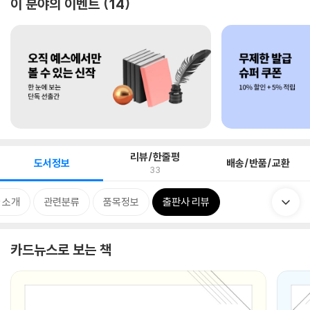
이 분야의 이벤트
14
리뷰/한줄평
도서정보
배송/반품/교환
33
 소개
관련분류
품목정보
출판사 리뷰
카드뉴스로 보는 책