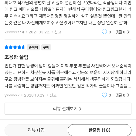
최대호 작가님의 평범히 살고 싶어 열심히 살고 있다라는 작품입니다.이번
에 핑크 에디션으롤 나왔길래표지에 반해서 구매했어요!핑크핑크한게 너
무 이쁘네요그리고 제목처럼정말 평범하게 살고 싶은것 뿐인데 ..잘 안되
는것 같은 나 자신에게보여주고 싶었어요그치만 나는 정말 열심히 잘 하고
있다는걸 느끼고 싶었구요글을 보면서 여러 생각을 하고많은것을 느낄수
k*******4
2021.03.22.
신고
0
댓글
0
있어서 좋았습니다.
종이책
구매
조용한 울림
언젠가 친한 동생이 맘이 힘들때 이책 부분 부분을 사진찍어서 보내준적이
있는데 묘하게 차분한듯 저를 위로해주고 감동의 여운이 지지않게 하더라
구요.평범한듯 보여지는 글귀에 홀리는 서치해서 책구입하게 되었답니다.
나를 사랑하는 방법까지도 어쩌면 알것만 같은 작가의 글들이나 그림들이
점점 커지면서 위안이 되네요 누구에게나 소개하고픈 맘이 생기는 책이에
y*****7
2020.10.29.
신고
0
댓글
0
요 아주 여러번 읽
리뷰 전체보기
리뷰
17
한줄평
16