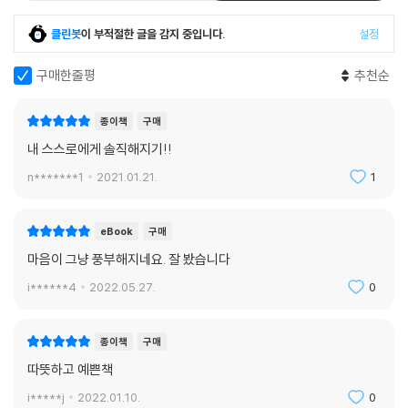
클린봇
이 부적절한 글을 감지 중입니다.
설정
구매한줄평
추천순
종이책
구매
내 스스로에게 솔직해지기!!
n*******1
2021.01.21.
1
eBook
구매
마음이 그냥 풍부해지네요. 잘 봤습니다
i******4
2022.05.27.
0
종이책
구매
따뜻하고 예쁜책
i*****j
2022.01.10.
0