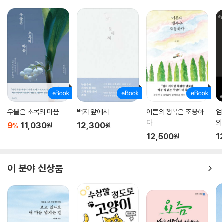
우울은 초록의 마음
백지 앞에서
어른의 행복은 조용하
엄
다
의
9
11,030
12,300
%
원
원
12,500
1
원
이 분야 신상품