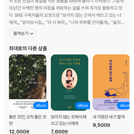
서 얻은 진실과 통찰을 적은 글들을 SNS에 올리기 시작했다. 그렇게
· 당신 것 ·52
10년간 수백만 명의 마음을 위로하는 글을 쓰며 작가로 활동하고 있
· 속이지 말자 ·54
다. SNS 구독자들의 요청으로 『보이지 않는 곳에서 애쓰고 있는 너
· 이 말들 ·56
에게』, 『읽어보시집』, 『이 시 봐라』, 『너의 하루를 안아줄게』, 『솔직히
· 마음먹어요 ·57
말하자면, 괜찮지 않아』, 『평범히 살고 싶어 열심히 살고 있다』, 『내
펼쳐보기
· 나를 생각하기 ·58
걱정은 내가 할게』, 『노력 없이 행복하고 걱정 없이 살아갈 것』 등의
· 차올랐다 ·60
에세이와 시집을 출간했고, 50주 연속 순위에 오르며 베스트셀러 작
최대호
의 다른 상품
· 네 생각 ·62
가로 거듭났다. 3년
· 선택에서 ·64
· 몰랐다 ·66
· 나의 계획들 ·68
· 응원해 ·70
· 믿어봐요 ·72
· 조금만 빠져있기 ·73
· 혼자가 익숙해질 때 ·74
· 다 놓아버리고 싶을 때 ·76
· 내 편이 있어서 좋을 때 ·82
좋은 것만, 오직 좋은 것
보이지 않는 곳에서 애
내 걱정은 내가 할게
· 이유가 없어요 ·83
만
쓰고 있는 너에게
9,500
원
· ‘내 사람’을 만나요 ·84
12,000
7,600
원
원