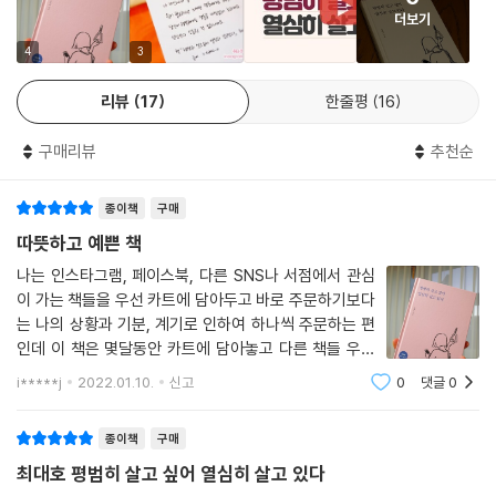
더보기
‘어른이 된다는 것은 나를 아프게 하는 사람 곁에 더는 서성이지 않는 것.’
‘마음 아파하면서 버티는 건 하지 마요.
4
3
어딜 가든 무얼 하든 행복할 자격이 있는 당신이니까요.’
리뷰
17
한줄평
16
#3 괜스레 마음을 담백하게 해주는 책
구매리뷰
추천순
괜스레 자신을 많이 닮아서 울컥해지는 그림이 있다. 괜스레 보고 있으면
종이책
구매
일상의 소소한 행복이 생각나서 웃음 지어지는 그림이 있다.
이번 책에는 보통의 일상에서 마주하는 고민, 찾으면 누릴 수 있는 소소한
따뜻하고 예쁜 책
행복을 심플하고 볼드한 그림체로 풀어냈다. 그래서 보고 있으면 고민과
나는 인스타그램, 페이스북, 다른 SNS나 서점에서 관심
걱정으로 복잡한 마음이 담백해진다.
이 가는 책들을 우선 카트에 담아두고 바로 주문하기보다
는 나의 상황과 기분, 계기로 인하여 하나씩 주문하는 편
인데 이 책은 몇달동안 카트에 담아놓고 다른 책들 우선
주문하느라 계속 미뤄두었던 책이었다.작가님이 남자분
i*****j
2022.01.10.
신고
0
댓글
0
이라는 약간의 편견에 비해 문장 하나하나가 너무 따뜻하
고 예쁘다. ^^처음부터 끝까지 책에 집중할 수 있
종이책
구매
최대호 평범히 살고 싶어 열심히 살고 있다