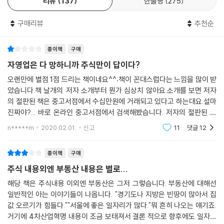
리뷰
137
한줄평
275
『내일의 부 2 : 오메가편』
구매리뷰
추천순
1부 투자의 미래_확장편
: 가장 빨리 100% 부자 되는 불변의 법칙
종이책
구매
자영업은 다 망하니까 주식만이 답이다?
1장 세계 최초 공황 분석, 공황이 시작되는 정확한 날짜는 언제인가”
오랜만에 별점 1점 드리는 책이네요^^;책이 꼰대스럽다는 느낌을 많이 받
2장 공황이 끝나는 달(月)과 주식을 사는 날(日)을 어떻게 알 수 있는가?
았습니다.책 날개의 저자 소개부터 뭔가 심상치 않아요.소개를 보면 저자
3장 -3% 공포지수 분석
의 절판된 책은 중고서점에서 수십만원에 거래되고 있다고 하는대요.설마
-3%가 뜬 경우
진짜야?... 바로 온라인 중고서점에서 검색해봤습니다. 저자의 절판된 책
4장 2008년 금융위기는 어떻게 시작되었는가?
은 중고로 모두 구매할 수 있었으며 어떠한 책도 시세가 1만원을 넘질 않아
5장 공황 시 주식도 싸게 사고, 환전도 하여 부자 되기 1_2008년 금융위
n*****m
2020.02.01.
신고
11
댓글
12
요. 그건 그렇다고
기
2008년 금융위기
종이책
구매
6장 공황 시 주식도 싸게 사고, 환전도 하여 부자 되기 2_2000년 닷컴버
주식 내용외엔 부동산 내용은 별로...
블
해당 책은 주식내용 이외엔 부동산은 그저 그렇습니다. 부동산에 대해선
7장 공황을 피하는 방법_1987년 블랙먼데이 때도 적용되는가
일반적인 아는 이야기들이 나옵니다. "경기도나 지방은 빈땅이 많아서 집
8장 -3% 이후 공황으로 가는 경우, 단발성인 경우
값 오르기가 힘들다.""서울에 좋은 일자리가 많다."뭐 흔히 나오는 얘기죠.
9장 나스닥에 -3%가 떴을 때, 미국채로 손실 해지하는 법
거기에 4차산업혁명 내용이 조금 보태져서 결론 적으로 향후에도 일자리
10장 2011년 미국 연방 정부 신용 등급 강등 위기 미국채로 위기 극복하기