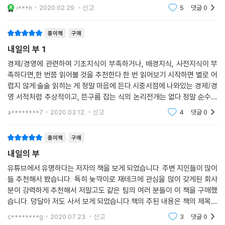
가 많을 곳은 서울이라는 얘기고, 그래서 서울이 계속 오를가능성이 제일
i***n
2020.02.29.
신고
5
댓글
0
11장 공황은 위기가 아니라 부자 될 기회다
높다는 것입니다.
개인 | 부동산 | 주식
종이책
구매
12장 -3%가 뜨면 왜 반드시 팔아야 하는가?
극도로 적은 확률이지만 그 날이 온다면 한 번에 파산한다 | 인공지능 트레
내일의 부 1
이더 시대, 공포는 더욱 강화된다 | 파생상품 시장이 커졌다
경제/경영에 관련하여 기초지식이 부족하거나, 배경지식, 사전지식이 부
13장 반드시 외워야 할 ‘공황 매뉴얼’
족하다면,한 번쯤 읽어볼 것을 추천한다.한 번 읽어보기 시작하면 별로 어
14장 어닝 서프라이즈 주식 투자법
렵지 않게 술술 읽히는 게 정말 마음에 든다.시중서점에 나와있는 경제/경
어닝 서프라이즈 주식 매수·매도 매뉴얼
영 서적처럼 추상적이고, 뜬구름 잡는 식의 논리전개는 없다.정말 순수하
게, 우리 주변에 있는 법한-우리가 한 번쯤 뉴스나 인터넷, 또는 핸드폰으
15장 주식은 시가에 사는가? 종가에 사는가?
a********7
2020.03.12.
신고
4
댓글
0
로 검색해서 들어봤
16장 어닝 서프라이즈 참고 사이트
17장 시가총액 1등 이외의 주식은 어닝일 이전에 모두 매도
종이책
구매
1등 주식의 어닝일 대처법
내일의 부
18장 음성혁명의 파괴적인 미래
유튜브에서 유명하다는 저자의 책을 보게 되었습니다. 주변 지인들이 많이
19장 세상을 바꿀 클라우드가 온다
들 추천해서 봤습니다. 특히 늦깍이로 재테크에 관심을 많이 갖게된 회사
20장 클라우드, 어떻게 세상을 바꾸어 가는가?
분이 강력하게 추천해서 저말고도 같은 팀의 여러 분들이 이 책을 구매했
21장 자율주행차의 시대가 온다
습니다. 덩달아 저도 사서 보게 되었습니다.책의 주된 내용은 책의 제목과
같이 "내일의 부"는 어디에 있을 것인지를 탐구하는 것입니다. 지금까지 자
2부 미중전쟁의 미래_위기는 무엇이고, 기회는 무엇인가?
c********g
2020.07.23.
신고
3
댓글
0
산 시장의 현황