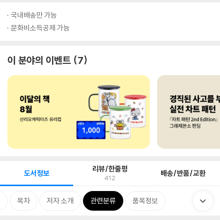
국내배송만 가능
문화비소득공제 가능
이 분야의 이벤트
7
리뷰/한줄평
도서정보
배송/반품/교환
412
개
목차
저자 소개
관련분류
품목정보