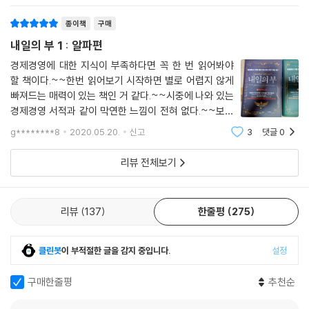
22장 미중 전쟁, 그 전쟁의 서막이 열리기 전
종이책
구매
23장 중국은 미국의 무엇을 건드렸나?
내일의 부 1 : 알파편
24장 미국은 왜 지적재산권 보호에 목숨을 거나?
경제경영에 대한 지식이 부족하다면 꼭 한 번 읽어봐야
25장 현대전은 소프트파워 전쟁
할 책이다.~~한번 읽어보기 시작하면 별로 어렵지 않게
왜 소프트파워가 대세인가?
빠져드는 매력이 있는 책인 거 같다.~~시중에 나와 있는
26장 미중 전쟁의 전장 5곳
경제경영 서적과 같이 막연한 느낌이 전혀 없다.~~보통
27장 중국은 붕괴될 것인가?
경제경영책들은 이론적인 느낌이 참 강하다.~~ 이 책은
g********8
2020.05.20.
신고
3
댓글
0
중국은 왜 부채가 증가할 수밖에 없는가? | 중국 내 버블 붕괴는 어떤 결과
아니다.~~우리 주변에 뉴스나 인터넷으로 검색해서 느
를 가져오는가?
낀 이야기를 통해 실제 사례들을 접근해서 잘 이해
리뷰 전체보기
28장 미중 무역전쟁 연착륙 시나리오 1_미중 무역전쟁과 30년에 한 번 오
는 대박의 기회
미국은 왜 중국에게 무역전쟁을 선포했는가? | 미국은 소련을 어떻게 굴복
리뷰
137
한줄평
275
시켰는가? | 미국은 일본을 어떻게 굴복시켰는가? | 소련과 일본의 교훈,
중국에 적용하라 | 미중무역전쟁을 바라 보는 투자자의 포지션
클린봇
이 부적절한 글을 감지 중입니다.
설정
29장 미중 무역전쟁 연착륙 시나리오 2_중국 연착륙의 조건
중국에 금융위기가 닥치면 해야 할 일
구매한줄평
추천순
30장 세계 환율전쟁의 시작
31장 세계 환율 전쟁의 시작 2