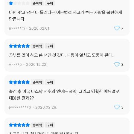
종이책
구매
32장 중국의 현재 문제점
33장 중국의 경착륙 시나리오 1
나만 맞고 남은 다 틀리다는 이분법적 사고가 보는 사람을 불편하게
34장 중국의 경착륙 시나리오 2
만듭니다.
35장 중국의 경착륙 징후
n*****m
2020.02.01.
7
36장 미중 무역전쟁 이후
금본위제 폐기 | 오일쇼크 | 세계화 | 미국은 어떻게 달러가치를 지켜갈 것
종이책
구매
인가? | 세계적인 저출산 현상 속 성장에 유리한 나라는?
31장 셰일가스를 통한 미국의 패권전략
공부를 많이 하고 쓴 책인 것 같다. 내용이 알차고 도움이 된다.
미국이 셰일가스 증산으로 노리는 것
v****5
2020.12.22.
3
종이책
구매
출간 후 미국 나스닥 지수의 연이은 폭락, 그리고 명확한 메뉴얼로
대응한 결과??
j*********6
2020.02.28.
3
종이책
구매