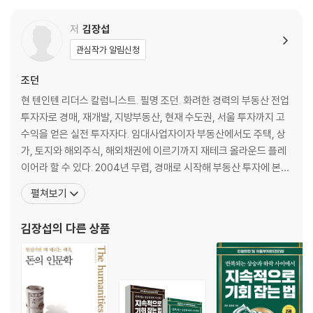
9장 상가 분양은 망하는 지름길
10장 아마존, 쿠팡은 왜 배송에 목숨을 거나?
저
김장섭
오프라인이 빠르게 온라인으로 대체된다
관심작가 알림신청
11장 디플레이션 시대의 주식, 부동산 투자법
조던
2부 투자의 미래_기본편
현 텐인텐 리더스 칼럼니스트. 필명 조던. 화려한 경력의 부동산 전업
: 가장 빨리 100% 부자 되는 불변의 법칙
투자자로 경매, 재개발, 지방부동산, 현재 수도권, 서울 투자까지 고
수익을 얻은 실전 투자자다. 임대사업자이자 부동산에서도 주택, 상
12장 자본주의에서, 중산층은 왜 몰락할 수밖에 없는 운명인가
가, 토지와 해외주식, 해외채권에 이르기까지 재테크 올라운드 플레
13장 디플레이션 시대 주식, 부동산의 미래
이어라 할 수 있다. 2004년 무렵, 경매로 시작해 부동산 투자에 본격
주식 | 부동산
적으로 뛰어들었다. 재개발에 뛰어든 계기는 이미 포화된 경매시장에
펼쳐보기
14장 디플레이션 한국, 투자자는 이제 어디로 향해야 하나?
서 남다른 수익을 거두려한 틈새투자 방법이었다. 2007년도 재개발
15장 예측하지 말라. 대응만이 살길이다
광풍이 불기 전 이미 남들과 다른 재개발 투자로 상당한 수익을 거두
김장섭
의 다른 상품
16장 Fed(미국 연방준비이사회)의 양적완화가 주가의 상승과 하락을 결
었다. 2008년도 금융위기 전 재개발 투자
정한다
Fed의 양적완화와 주가의 상승 간에는 어떤 관련이 있는가? | 왜 양적완
화를 했을까?
17장 그 많은 돈은 다 어디로 갔나?
18장 공황을 피해 규모 가변적인 시장에 참여하라