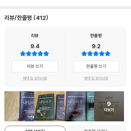
33장 분석하고 판단하지 마라. 오르면 좋고 떨어지면 안 좋다
34장 부자 되는 유일한 길은 ‘좋은 것을 오를 때까지 오래 보유하는 것’
35장 결국 오를 수밖에 없는 기업 vs. 결코 오를 수 없는 기업
리뷰/한줄평
412
필수기업 | 핵심소재기업 | 조립가공기업 | 하청생산기업
36장 투자 대상 기업을 찾는 단 한 가지 포인트
리뷰
한줄평
37장 왜 나만의 매뉴얼이 필수인가?
38장 세계 1등, 결론은 항상 같은 지점을 가리킨다
9.4
9.2
패러다임 전환 시기와 맞물린다 | 충분한 수익률로 보답한다 | 쉽다 | 망할
이유가 없다 | 팔고 사는 시점이 명확하다 | 시류에 편승하지 않는다
39장 세계 1등 주식의 실제 수익률_1996년~2019년 6월까지
리뷰 쓰기
한줄평 쓰기
40장 세계 시총 1, 2등 갭이 적을 때 얼마나 차이가 나야 1등만 가져가나?
혜택 및 유의사항
혜택 및 유의사항
41장 어떤 기업이 4차 산업혁명으로 돈을 버는가?
1차 산업혁명, 누가 돈을 벌었나? | 2차 산업혁명, 누가 돈을 벌었나? | 3차
산업혁명, 누가 돈을 벌었나? | 4차 산업혁명, 누가 돈을 벌게 될까?
42장 소유에서 구독으로, 패러다임 변화 속에서 살아남는 법
9
43장 욜로의 시대에 뜨는 기업
더보기
44장 빅데이터는 인간의 욕망을 측정하는 도구
45장 소비자의 빅데이터(취향) 길목을 지키는 자, 세상을 다 가질 것이다