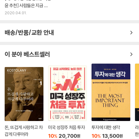
윤 추천] 사람들은 지금 이
책을 읽습니다
2020.04.01.
배송/반품/교환 안내
이 분야 베스트셀러
돈, 뜨겁게 사랑하고 차
미국 성장주 처음 투자
투자에 대한 생각
라
갑게 다루어라
한
10
20,700
10
13,500
%
%
원
원