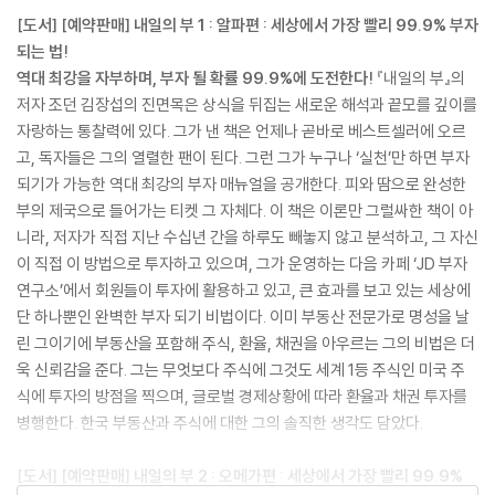
[도서] [예약판매] 내일의 부 1 : 알파편 : 세상에서 가장 빨리 99.9% 부자
되는 법!
역대 최강을 자부하며, 부자 될 확률 99.9%에 도전한다!
『내일의 부』의
저자 조던 김장섭의 진면목은 상식을 뒤집는 새로운 해석과 끝모를 깊이를
자랑하는 통찰력에 있다. 그가 낸 책은 언제나 곧바로 베스트셀러에 오르
고, 독자들은 그의 열렬한 팬이 된다. 그런 그가 누구나 ‘실천’만 하면 부자
되기가 가능한 역대 최강의 부자 매뉴얼을 공개한다. 피와 땀으로 완성한
부의 제국으로 들어가는 티켓 그 자체다. 이 책은 이론만 그럴싸한 책이 아
니라, 저자가 직접 지난 수십년 간을 하루도 빼놓지 않고 분석하고, 그 자신
이 직접 이 방법으로 투자하고 있으며, 그가 운영하는 다음 카페 ‘JD 부자
연구소’에서 회원들이 투자에 활용하고 있고, 큰 효과를 보고 있는 세상에
단 하나뿐인 완벽한 부자 되기 비법이다. 이미 부동산 전문가로 명성을 날
린 그이기에 부동산을 포함해 주식, 환율, 채권을 아우르는 그의 비법은 더
욱 신뢰감을 준다. 그는 무엇보다 주식에 그것도 세계 1등 주식인 미국 주
식에 투자의 방점을 찍으며, 글로벌 경제상황에 따라 환율과 채권 투자를
병행한다. 한국 부동산과 주식에 대한 그의 솔직한 생각도 담았다.
[도서] [예약판매] 내일의 부 2 : 오메가편 : 세상에서 가장 빨리 99.9%