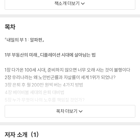
부자 되는 법!
책소개 더보기
역대 최강을 자부하며, 부자 될 확률 99.9%에 도전한다! 『내일의 부』의 저
자 조던 김장섭의 진면목은 상식을 뒤집는 새로운 해석과 끝모를 깊이를
자랑하는 통찰력에 있다. 그가 낸 책은 언제나 곧바로 베스트셀러에 오르
목차
고, 독자들은 그의 열렬한 팬이 된다. 그런 그가 누구나 ‘실천’만 하면 부자
되기가 가능한 역대 최강의 부자 매뉴얼을 공개한다. 피와 땀으로 완성한
『내일의 부 1 : 알파편』
부의 제국으로 들어가는 티켓 그 자체다. 이 책은 이론만 그럴싸한 책이 아
니라, 저자가 직접 지난 수십년 간을 하루도 빼놓지 않고 분석하고, 그 자신
1부 부동산의 미래_디플레이션 시대에 살아남는 법
이 직접 이 방법으로 투자하고 있으며, 그가 운영하는 다음 카페 ‘JD 부자
연구소’에서 회원들이 투자에 활용하고 있고, 큰 효과를 보고 있는 세상에
1장 다가온 100세 시대, 준비하지 않으면 너무 오래 사는 것이 불행이다
단 하나뿐인 완벽한 부자 되기 비법이다. 이미 부동산 전문가로 명성을 날
2장 우리나라는 왜 노인빈곤률과 자살률이 세계 1위가 되었나?
린 그이기에 부동산을 포함해 주식, 환율, 채권을 아우르는 그의 비법은 더
3장 은퇴 후 월 200만 원씩 버는 4가지 방법
욱 신뢰감을 준다.
4장 베이비붐 세대의 은퇴 대비법
5장 누가 무엇이 나의 노후를 책임질 것인가?
6장 자영업을 하면 왜 망할까?
목차 더보기
7장 주택, 상가 재건축도 재개발 할 수 없으면 소비재다
부동산 임장을 왜 할까?
8장 청년은 왜 취직이 되지 않는가?
저자 소개
1
세계화란 무엇인가?