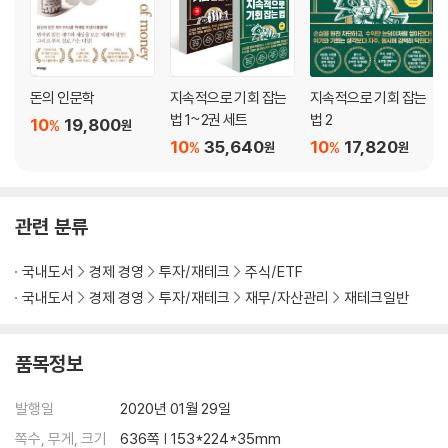
19장 글로벌 ‘공황’을 모르면 부동산도 주식도 결코 성공할 수 없다
20장 공황이 오면 부동산과 주식은 얼마나 크게 떨어지는가?
21장 나스닥지수에 -3%가 뜨고 다음날 분석
22장 나스닥지수에 -3%가 뜨면 이후 어떻게 대처해야 하는가?
돈의 인문학
지속적으로 기회 잡는
지속적으로 기회 잡는
23장 왜 나스닥과 -3%인가?
법 1~2권 세트
법 2
10
19,800
%
원
24장 매뉴얼 정리_투자자를 살리고 가장 빠른 속도로 부자가 되는 법
10
35,640
10
17,820
%
%
원
원
1등주식 매뉴얼 | 어닝 서프라이즈 주식 매뉴얼
25장 주식을 사야 할 때 vs. 주식을 팔아야 할 때
예외의 상황이 아니라면 항상 주식을 보유한다
관련 분류
26장 주가가 꾸준히 오르는 풍선시장 vs. 떨어지거나 정체되는 중력시장
인플레이션 시장의 특징 | 디플레이션 시장의 특징
국내도서
경제 경영
투자/재테크
주식/ETF
27장 ‘이미’가 아닌 ‘향후’에 주목하라
국내도서
경제 경영
투자/재테크
재무/자산관리
재테크일반
28장 돈 벌 기회는 ‘세상을 바꾼 사건’ 이후 생긴다
알파고와 이세돌의 대결 | 트럼프, 파리기후협약 탈퇴 | 미중무역전쟁
29장 문제는 ‘공급’이 아닌 ‘수요’에 있다
품목정보
30장 영원한 것은 없다. 사랑에 빠지지 말자
31장 왜 모두 빚의 노예가 되었는가?
발행일
2020년 01월 29일
32장 내가 남과 차별되는 나만의 교환가치는 무엇인가?
쪽수, 무게, 크기
636쪽 | 153*224*35mm