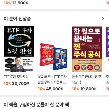
10
13,500
1
%
원
이 분야 신상품
ETF 투자 5일 완성
처음 배우는 ETF 투자
한 권으로 끝내는 찐 주
주
완전정복 + 처음 배우
식공식
소
10
20,700
%
원
는 주식 투자 완전정복
10
45,000
10
19,800
1
%
%
원
원
세트
이 책을 구입하신 분들이 산 분야 책