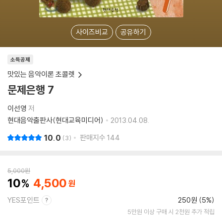
사이즈비교
공유하기
소득공제
맛있는 음악이론 초콜렛
문제은행 7
이선영
저
현대음악출판사(현대교육미디어)
2013.04.08.
10.0
판매지수
144
3
5,000
원
10
4,500
YES포인트
250원 (5%)
5만원 이상 구매 시 2천원 추가 적립