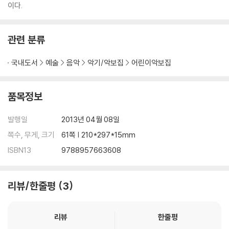
이다.
관련 분류
국내도서
예술
음악
악기/악보집
어린이악보집
품목정보
발행일
2013년 04월 08일
쪽수, 무게, 크기
61쪽 | 210*297*15mm
ISBN13
9788957663608
리뷰/한줄평
3
리뷰
한줄평