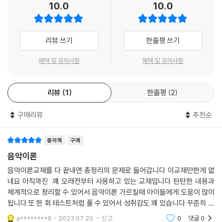
10.0
10.0
리뷰 쓰기
한줄평 쓰기
혜택 및 유의사항
혜택 및 유의사항
리뷰
1
한줄평
2
구매리뷰
추천순
종이책
구매
음악이론
음악이론교재를 다 끝내면 총정리의 문제로 들어갑니다 이교재만한게 없
네요 아직까진 꽤 오래전부터 사용하고 있는 교재입니다 탄탄한 내용과
체계적으로 정리할 수 있어서 음악이론 가르칠때 아이들에게 도움이 많이
됩니다 또 한 회 테스트처럼 풀 수 있어서 성취감도 꽤 있습니다 꾸준히 나
오는 이유는 그만큼 많은 사람들이 계속 쓴다는 이유겠죠 앞으로 저도 쭉
a********9
2023.07.20.
신고
0
댓글
0