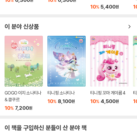
%
%
10
5,400
1
%
원
이 분야 신상품
GOGO 이지 소나티나
티니핑 소나티나
티니핑 꼬마 계이름 4
티
& 콩쿠르
10
8,100
10
4,500
1
%
%
원
원
10
7,200
%
원
이 책을 구입하신 분들이 산 분야 책