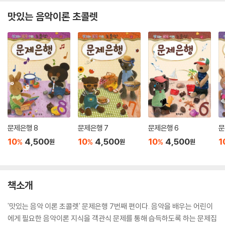
맛있는 음악이론 초콜렛
문제은행 8
문제은행 7
문제은행 6
문
10
4,500
10
4,500
10
4,500
1
%
%
%
원
원
원
책소개
'맛있는 음악 이론 초콜렛' 문제은행 7번째 편이다. 음악을 배우는 어린이
에게 필요한 음악이론 지식을 객관식 문제를 통해 습득하도록 하는 문제집