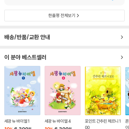
한줄평 전체보기
배송/반품/교환 안내
이 분야 베스트셀러
세광 뉴 바이엘 1
세광 뉴 바이엘 4
포인트 간추린 체르니 1
흔
00
이
10
6,300
10
6,300
원
원