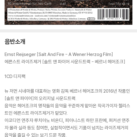
음반소개
Ernst Reijseger [Salt And Fire - A Wener Herzog Film]
에른스트 라이즈제거 [솔트 앤 파이어 사운드트랙 - 베르너 헤어조크]
1CD 디지팩
뉴 저먼 시네마를 대표하는 영화 감독 베르너 헤어조크의 2016년 작품인
[솔트 앤 파이어]의 오리지널 사운드트랙.
음악은 헤어조크의 명작들의 음악을 꾸준하게 맡아온 작곡가이자 첼리스
트인 에른스트 라이즈제거가 맡았다.
아코디언 연주자 루치아노 비온디, 피아니스트 하만 프란예, 퍼커션 연주
자 몰라 실라 등도 참여한, 실험적이면서도 기품이 넘치는 라이즈제거의
음악을 즐길 수 있는 보기 드문 작품.