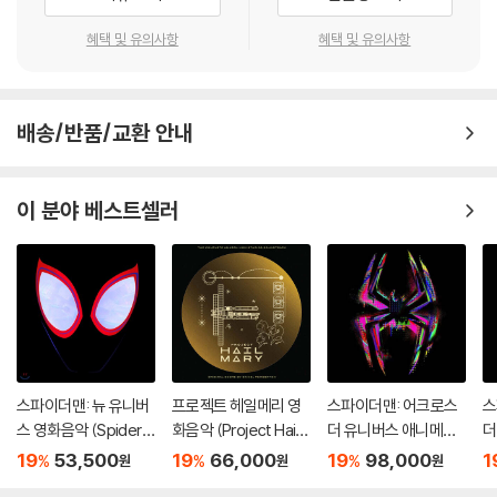
혜택 및 유의사항
혜택 및 유의사항
배송/반품/교환 안내
이 분야 베스트셀러
스파이더맨: 뉴 유니버
프로젝트 헤일메리 영
스파이더맨: 어크로스
스
스 영화음악 (Spider-
화음악 (Project Hail
더 유니버스 애니메이
더
Man: Into The Spide
Mary - Original Soun
션 음악 (Spider-Man:
션
19
53,500
19
66,000
19
98,000
1
%
%
%
원
원
원
r-Verse OST) [LP]
dtrack)
Across the Spider-
A