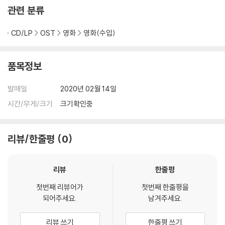
관련 분류
CD/LP
OST
영화
영화(수입)
품목정보
발매일
2020년 02월 14일
시간/무게/크기
크기확인중
리뷰/한줄평
0
리뷰
한줄평
첫번째 리뷰어가
첫번째 한줄평을
되어주세요.
남겨주세요.
리뷰 쓰기
한줄평 쓰기