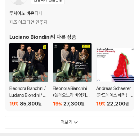
루치아노 비온디니
재즈 아코디언 연주자
Luciano Biondini
의 다른 상품
Eleonora Bianchini /
Eleonora Bianchini
Andreas Schaerer
Luciano Biondini / En
(엘레오노라 비앙키니)
(안드레아스 쉐러) - A
zo Pietropaoli (엘레
- ANDAR Live
Novel Of Anomaly
19
85,800
19
27,300
19
22,200
%
%
%
원
원
원
오노라 비앙키니 / 루치
아노 비온디니 / 엔초
더보기
피에트로파올리) - AN
DAR Live [LP]