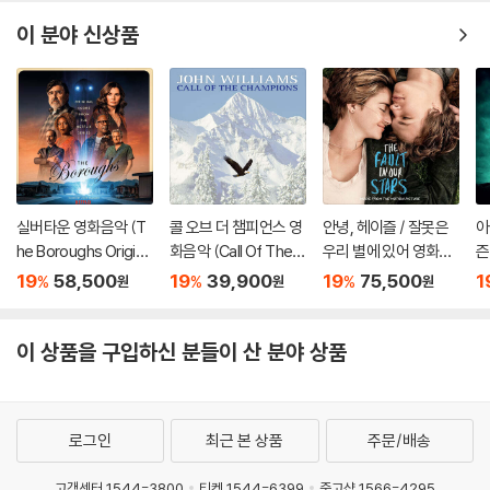
Verse OST) [2LP]
V
이 분야 신상품
실버타운 영화음악 (T
콜 오브 더 챔피언스 영
안녕, 헤이즐 / 잘못은
아
he Boroughs Origina
화음악 (Call Of The C
우리 별에 있어 영화음
즌
l Score From the Ne
hampions OST) [옥
악 (The Fault In Our
r:
19
58,500
19
39,900
19
75,500
1
%
%
%
원
원
원
tflix Series) [옐로우
색 컬러 LP]
Stars OST) [그린 컬
r
마블 컬러 LP]
러 2LP]
ck
S
이 상품을 구입하신 분들이 산 분야 상품
블
로그인
최근 본 상품
주문/배송
고객센터 1544-3800
티켓 1544-6399
중고샵 1566-4295