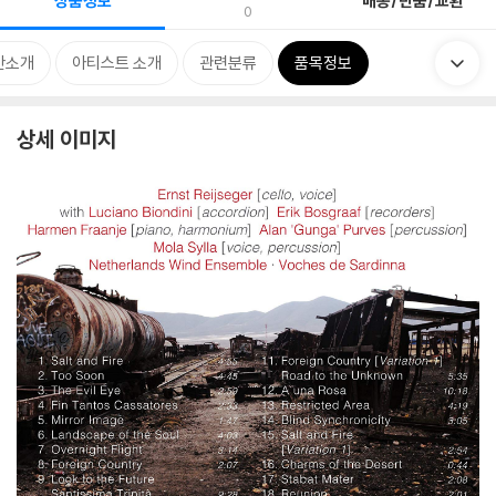
상품정보
배송/반품/교환
0
반소개
아티스트 소개
관련분류
품목정보
상세 이미지