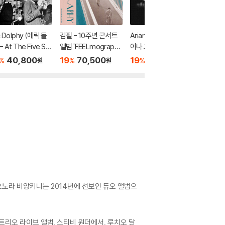
c Dolphy (에릭 돌
김필 - 10주년 콘서트
Ariana Grande (아리
Guns N
- At The Five Sp
앨범 'FEELmograph
아나 그란데) - K Bye
앤 로지스) 
, Volume 1 [클리어
y' [LP + DVD]
For Now [swt Live]
'87-'9
40,800
19
70,500
19
43,000
19
1
%
%
%
%
원
원
원
 LP]
스 라이브
993 [4
오노라 비앙키니는 2014년에 선보인 듀오 앨범으
리오 라이브 앨범. 스티비 원더에서, 루치오 달