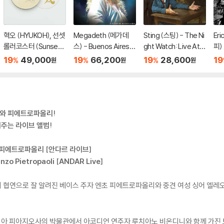
혁오 (HYUKOH), 선셋
Megadeth (메가데
Sting (스팅) - The Ni
Eri
롤러코스터 (Sunset R
스) - Buenos Aires 2
ght Watch: Live At T
피) 
ollercoaster) - AAA
005 [퍼플 앤 블랙 스
he Rijksmuseum
ot
19
49,000
19
66,200
19
28,600
19
%
%
%
원
원
원
LIVE
플래터 컬러 3LP]
컬러
니와 피에트로파올리!
주는 라이브 앨범!
 피에트로파올리 [안다르 라이브]
Enzo Pietropaoli [ANDAR Live]
과의 협연으로 잘 알려진 베이스 주자 엔초 피에트로파올리와 중견 여성 싱어 엘레
아 피아지오사의 박물관에서 아코디언 연주자 루치아노 비온디니와 함께 가진 트