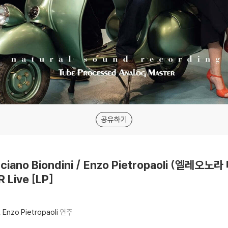
공유하기
 Luciano Biondini / Enzo Pietropaoli (엘
Live [LP]
Enzo Pietropaoli
연주