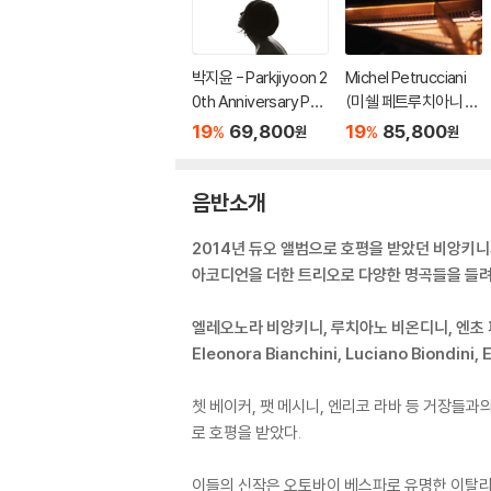
박지윤 - Parkjiyoon 2
Michel Petrucciani
0th Anniversary Pho
(미쉘 페트루치아니 ) -
to & Live Album [화
Kuumbwa [2LP]
19
69,800
19
85,800
%
%
원
원
이트 컬러 2LP]
음반소개
2014년 듀오 앨범으로 호평을 받았던 비앙키
아코디언을 더한 트리오로 다양한 명곡들을 들려
엘레오노라 비앙키니, 루치아노 비온디니, 엔초
Eleonora Bianchini, Luciano Biondini, 
쳇 베이커, 팻 메시니, 엔리코 라바 등 거장들
로 호평을 받았다.
이들의 신작은 오토바이 베스파로 유명한 이탈리