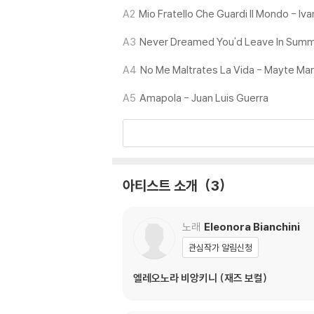
A2
Mio Fratello Che Guardi Il Mondo - Iv
※ 디스크 외관 불량
1) 열을 가하여 제작하는 바이닐 공정 특성상 
A3
Never Dreamed You'd Leave In Summ
재생이 불안정한 경우 스태빌라이저를 사용하시면
2) 재생 음역의 왜곡을 최소화 하고 반복 재생
A4
No Me Maltrates La Vida - Mayte Mar
는 전용 제품 등을 이용하여 센터 홀을 조정하시
A5
Amapola - Juan Luis Guerra
3) 디스크에 미세한 잔 흠집이 남아있거나 인쇄
가능합니다
※ 컬러 디스크
아래에 해당하는 경우는 불량이 아니므로 개봉 
아티스트 소개
3
1) 컬러 디스크는 웹 이미지와 실제 색상이 차이가
2) 컬러 디스크의 특성상 제작 공정시 앨범마다
3) 컬러 디스크는 제작 과정에서 다른 색상 염료
노래
Eleonora Bianchini
관심작가 알림신청
※ 반품/교환 안내
1) 불량으로 인한 반품/교환 요청 시에는 불량 
엘레오노라 비앙키니 (재즈 보컬)
관련 사진과 동영상 및 재생 기기 모델명을 첨부
2) LP는 잦은 배송 과정에서 재킷에 손상이 