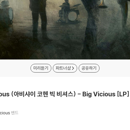
미리듣기
파트너샵
공유하기
cious (아비샤이 코헨 빅 비셔스) - Big Vicious [LP]
icious
밴드