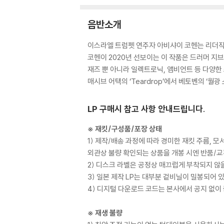
음반소개
이스라엘 트럼펫 연주자 아비샤이 코헨는 리더작과
코헨이 2020년 선보이는 이 작품은 드러머 지브
재즈 뿐 아니라 일렉트로닉, 앰비언트 등 다양
매시브 어택의 ‘Teardrop’에서 베토벤의 ‘월광
LP 구매시 참고 사항 안내드립니다.
※ 재킷/구성품/포장 상태
1) 제작/배송 과정에 따라 경미한 재킷 주름, 
외관상 불량 확인되는 상품을 개봉 시엔 반품/교
2) 디스크 라벨은 공정상 매끄럽게 부착되지 않
3) 일본 제작 LP는 대부분 겉비닐이 밀봉되어 
4) 디지털 다운로드 코드는 본사에서 공지 없이 
※ 재생 불량