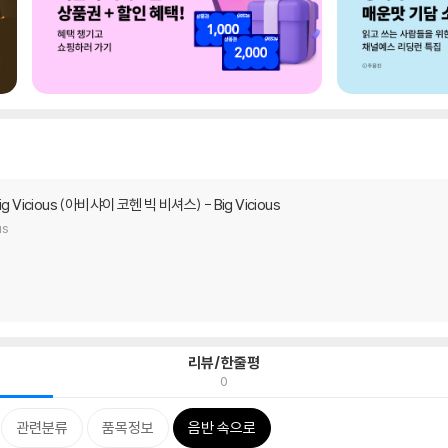
Big Vicious (아비샤이 코헨 빅 비셔스) - Big Vicious
us
리뷰/한줄평
0
관련분류
품목정보
음반 속으로