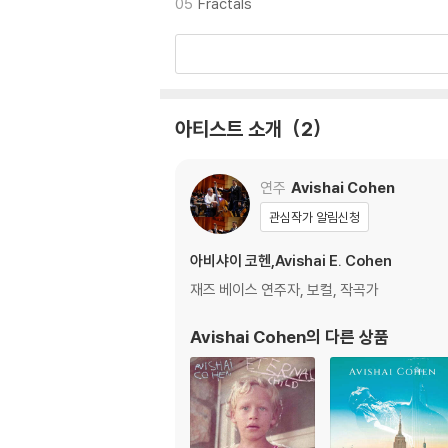
05
Fractals
※ 반품/교환 안내
1) 불량으로 인한 반품/교환 요청 시에는 불량 
관련 사진과 동영상 및 재생 기기 모델명을 첨부
2) LP는 잦은 배송 과정에서 재킷에 손상이 
아티스트 소개
2
연주
Avishai Cohen
관심작가 알림신청
아비샤이 코헨,Avishai E. Cohen
재즈 베이스 연주자, 보컬, 작곡가
Avishai Cohen
의 다른 상품