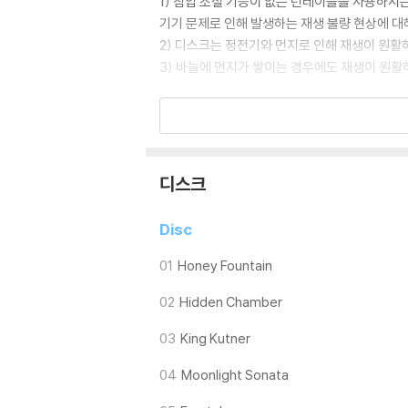
1) 침압 조절 기능이 없는 턴테이블을 사용하시는
기기 문제로 인해 발생하는 재생 불량 현상에 대
2) 디스크는 정전기와 먼지로 인해 재생이 원활
3) 바늘에 먼지가 쌓이는 경우에도 재생이 원활
※ 디스크 외관 불량
1) 열을 가하여 제작하는 바이닐 공정 특성상 
재생이 불안정한 경우 스태빌라이저를 사용하시면
2) 재생 음역의 왜곡을 최소화 하고 반복 재생
디스크
는 전용 제품 등을 이용하여 센터 홀을 조정하시
3) 디스크에 미세한 잔 흠집이 남아있거나 인쇄
Disc
가능합니다
01
Honey Fountain
※ 컬러 디스크
02
Hidden Chamber
아래에 해당하는 경우는 불량이 아니므로 개봉 
1) 컬러 디스크는 웹 이미지와 실제 색상이 차이가
03
King Kutner
2) 컬러 디스크의 특성상 제작 공정시 앨범마다
3) 컬러 디스크는 제작 과정에서 다른 색상 염료
04
Moonlight Sonata