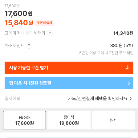
17,600
원
17,600
15,840
쿠폰혜택가
크레마머니 최대혜택가
14,340원
YES포인트
880원 (5%)
5만원 이상 구매 시 2천원 추가 적립
사용 가능한 쿠폰 받기
앱 다운 시 1천원 상품권
결제혜택
카드/간편결제 혜택을 확인하세요
eBook
종이책
원서
17,600
원
19,800
원