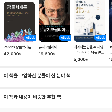
Perkins 광물학개론
뮤지코필리아
데이터는 답을 주지 않
B
는다, 판단이 답을 만든
ha
42,000
19,600
원
원
다.
5,000
1
원
이 책을 구입하신 분들이 산 분야 책
이 책과 내용이 비슷한 추천 책