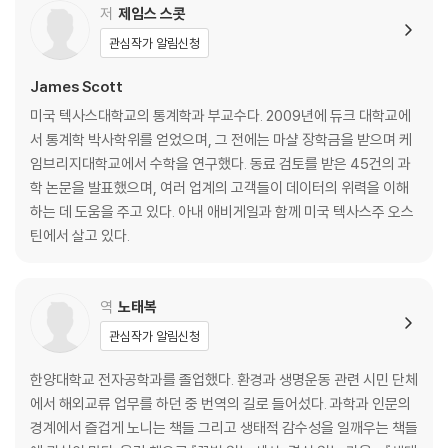
이스 호퍼·167│그레이스 호퍼에서 알렉사까지: 자연언어 혁명 ·180│통
저
제임스 스콧
계의 가치를 인식한 컴퓨터 개발자들·187│방대한 데이터가 혁명을 촉진
관심작가 알림신청
시키다·191│단어는 어떻게 숫자가 되는가 ·195
[수학이 만든 미래] 기계와 인간이 대화하는 미래·210
James Scott
미국 텍사스대학교의 통계학과 부교수다. 2009년에 듀크 대학교에
V. 행운과 스캔들 사이, ‘이상’을 탐지하라: 변동성·213
서 통계학 박사학위를 얻었으며, 그 전에는 마샬 장학금을 받으며 케
‘정말로 운이 좋은 사람’은 있는가·216│17세기 영국 경제위기가 놓친 것,
임브리지대학교에서 수학을 연구했다. 동료 검토를 받은 45건의 과
변동성· 220│세기의 수학 천재 뉴턴도 넘지 못한 함정·227│모든 곳에 변
학 논문을 발표했으며, 여러 업계의 고객들이 데이터의 위력을 이해
동성이 있다: AI 시대의 이상 탐지 ·238 │디지털 시대를 위한 ‘머니볼’ ·25
하는 데 도움을 주고 있다. 아내 애비게일과 함께 미국 텍사스주 오스
1
틴에서 살고 있다.
[쓸모 있는 수학 개념] 제곱근 규칙, 일명 드무아브르 방정식·258
Ⅵ. 일상에서 틀리지 않는 법: ‘잘 세운 가정’의 힘·261
역
노태복
Al 시대에도 인간이 똑똑해야 하는 이유·267│1막: 성급하게 내린 결론은
관심작가 알림신청
위험하다·269│막간극: 왜 가정을 잘 세워야 하는가·271│2막: 당신의 피
임법은 얼마나 효과적인가? ·275│에필로그: 가장 위험하고 성과 없는 열
한양대학교 전자공학과를 졸업했다. 환경과 생명운동 관련 시민 단체
광 ·286
에서 해외교류 업무를 하던 중 번역의 길로 들어섰다. 과학과 인문의
[수학이 만든 미래] 모형은 녹슬기 마련이다·293
경계에서 즐겁게 노니는 책들 그리고 생태적 감수성을 일깨우는 책들