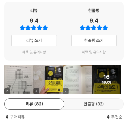
《수학의 쓸모》는 그러한 의견에 다음과 같이 반박한다.
리뷰
한줄평
기계는 자신을 프로그래밍한 가정을 바탕으로 예측할 수 있지만, 그 가정
9.4
9.4
을 점검할 수 없다. 또한 모형에 맞게 작업할 수 있지만, 그 모형을 이용해
올바른 질문을 던질 수는 없다. 그리고 초당 수백만 개의 데이터 점을 처리
할 수 있지만, 어느 데이터 점이 애초부터 이용하기에 적합한지 결정할 수
리뷰 쓰기
한줄평 쓰기
도 없다. 하지만 기계가 할 수 없는 것은 사람이 할 수 있다. _Ⅵ.. 일상에서
틀리지 않는 법
혜택 및 유의사항
혜택 및 유의사항
《괴짜경제학》의 공저자인 MIT 미디어연구소 수석고문 스티븐 레빗이 이
책을 두고 “마침내 이 주제를 제대로, 그리고 매혹적으로 쓴 (최초의)
16
책”이라고 평했다. 만약 AI가 자신의 자리를 대체할까 두려운 사람이 있다
더보기
면 이 책을 꼭 읽길 바란다. 디지털 경제를 움직이는 넷플릭스의 설계자들,
로봇공학 혁명을 견인하는 엔지니어들, 컴퓨터와 성공적으로 대화한 사람
2
4
2
들 등이 어떻게 문제를 해결했는지 읽다 보면 고민의 답을 얻을 수 있을 것
리뷰
82
한줄평
82
이다. 바로 인간만이 사용할 수 있는 가장 강력한 무기인 수학이라는 답을!
구매리뷰
추천순
경제적 안목을 높이고 데이터의 홍수에서 살아남으며 미래를 예측하는
누구에게나 쓸모 있는 수학 이야기!