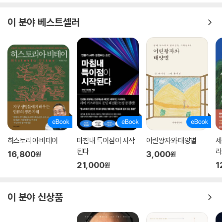
이 분야 베스트셀러
히스토리아 비테이
마침내 특이점이 시작
어린왕자와 태양별
세
된다
라
16,800
3,000
원
원
21,000
1
원
이 분야 신상품