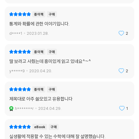
책에 나오는 사칙연산이 쉬워서가 아니다. 5장 〈행운과 스캔들 사이, 이상
을 탐지하라〉에서 미식축구팀 뉴패트리어츠에게 정말 승리의 여신이 있는
종이책
구매
지, 6장 〈일상에서 틀리지 않는 법〉에서 전설적인 야구 타자 조 디마지오의
통계와 확률에 관한 이야기입니다.
전설적인 안타 행진이 다시 일어날 확률은 얼마인지 계산하는 데 초등학생
d****1
2023.01.28.
2
정도면 충분히 이해할 수 있는 동전 던지기에 비유해서 설명한다. 3장 〈데
이터의 홍수에서 살아남기〉에서는 한 여성의 유방조영술 결과가 참일지
아닐지 알아내는 방법을 다이어그램으로 시각화해서 보여준다.
종이책
구매
딸 보라고 사줬는데 흥미있게 읽고 있네요^~^
여러분이 실제로 종이와 연필을 들고서 베이즈 규칙 문제를 푼 적은 한 번
y*****9
2020.04.20.
2
도 없을 것이다. 그래도 아무 문제 없다. 베이즈 규칙에 따라 사전확률, 데
이터 그리고 이 둘을 결합하는 자율주행차의 관점에서 세상을 바라보는 법
을 배운다면, 여러분은 얼마든지 더 지혜로워질 수 있다. _Ⅲ.. 데이터의 홍
종이책
구매
수에서 살아남기
제목대로 아주 쓸모있고 유용합니다
h*******r
2024.04.29.
1
모두가 수학적 개념을 정확히 알 필요는 없다. 수학은 이제 교양의 문제다.
저자들의 말처럼 수학의 관점으로 문제를 바라보고 생각할 줄 아는 사고방
식 자체가 앞으로의 세상에서는 더욱 요구될 것이다. 그런 의미에서 수학
eBook
구매
을 포기해본 적 있는 사람도 마지막이라는 생각으로 이 책을 믿어보길 바
실생활에 적용할 수 있는 수학에 대해 잘 설명했습니다.