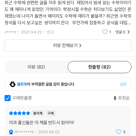
날의 대기업들은 똑같은 수학을 이용해 영화, 음악, 뉴스, 항암제를 개인별
최근 수학에 관련한 글을 자주 읽게 된다. 재밌어서 밤새 읽는 수학이야기
도 꽤 재미나게 읽었던 기억이다. 학창시절 수학은 처다보기도 싫었던 존
로 맞춤 제공하고 있다. 로봇공학 혁명을 견인하는 핵심 원리 역시 ‘베이즈
재였는데 나이가 들면서 왜이리도 수학에 재미가 붙을까? 최근엔 수학의
규칙’이라는 수학 원리이며, 은행들이 신용카드 부정 거래를 탐지하거나
정석을 다시 보고싶은 생각까지 든다. 무언가에 집중하고 공식을 대입해
분야를 막론하고 현대 스포츠에서 가장 많은 투자를 하는 쪽이 ‘제곱근규
서 문제를 풀어나가는 재미를 이제서야 알게된게 안타깝지만 아들을 위해
칙’을 활용한 이상 탐지이다. 이러한 점을 감안할 때 과거에도, 앞으로도 수
c****r
2021.04.22.
신고
1
댓글
0
서 수학의 재미
학이 없는 세상은 상상할 수 없을 것이다.
리뷰 전체보기
오늘날 우리가 누리고 있는 모든 혜택은 수학 덕분이다. 구체적으로 말하
자면 인간이 수학을 잘 활용했기 때문이다. 그러니 사회를 이해하려고 노
력하는 사람들은 수학이라는 언제나 넘기 힘든 벽에 직면한다. 그때마다
리뷰
82
한줄평
82
좌절하지만 말고 수학을 이해하려고 노력해보자. 당신도 급변하는 세상의
흐름을 이해하고, 최전선에서 변화를 이끌어가는 주역이 될 수 있다.
클린봇
이 부적절한 글을 감지 중입니다.
설정
수학에 문외한인 사람도 이해할 수 있도록,
사칙연산과 비유로만 이야기하는 수학적 사고의 힘
구매한줄평
추천순
그동안 쓸모는 알고 있었지만 제대로 수학을 사용하지 못했던 사람, 한번
종이책
구매
쯤 수학을 제대로 사용해보고 싶은 사람에게 이 책을 추천한다. ‘계산’이라
이과 출신들은 이 책을 반드시 읽어야!
는 말만 들어도 머리가 지끈지끈한 사람, 방정식만 봐도 틀릴까 무서운 사
d*******h
2020.09.22.
3
람들도 쉽게 읽고 이해할 수 있는 수학 활용법이 담겨 있다.