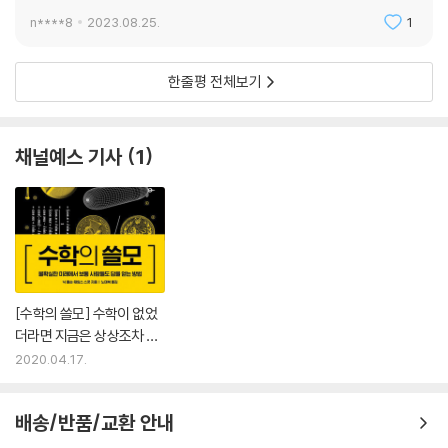
란다.
n****8
2023.08.25.
1
한줄평 전체보기
채널예스 기사
1
[수학의 쓸모] 수학이 없었
더라면 지금은 상상조차 불
가능하다
2020.04.17.
배송/반품/교환 안내