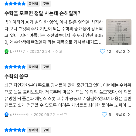
종이책
구매
이 책은 누구나 살면서 한번쯤 맞닥뜨리는 일상 속 문제들을 다룬다. 수학
수학을 모르면 정말 사는데 손해일까?
이란 똑똑한 사람들이 대단한 문제를 해결하는 것만이 아니라 보통 사람들
빅데이터와 AI가 삶의 한 영역, 아니 많은 영역을 차지하
도 평범한 문제를 해결하는 데 매우 유용하기 때문이다. 그중에서 한 남자
다 보니 그것의 주요 기반이 되는 수학의 중요성이 강조되
의 이야기는 인상적이다. 20년 동안 124회 넘게 정밀검사를 받았는데도
고 있다. 지난 여름에는 조선일보에서 '수포자'였던 405
조금씩 죽어가고 있었던 그 남자는 불치병을 앓고 있지도 않았다. 심지어
0, 왜 수학책에 빠졌을까'라는 제목으로 기사를 내기도 했
뇌졸중도 이겨낸 사람이었다. 이유는 다음과 같았다.
다. 아니나 다를까 올해는 유난히도 제목처럼 수학 관련
k*****7
2020.12.24.
신고
12
댓글
2
도서가 끝도 없이 쏟아졌다. 리뷰를 쓰고 있는 이 순간에
도 말이다.나 역시 수포자 중 한명이었다.(
옆에 있는 어떠한 사람도 시간에 따른 그의 신장 수치 그래프를 살펴보지
종이책
구매
않았기 때문이다. 그래프를 보고 점들을 연결해보기만 했어도 아주 쉽게
수학의 쓸모
증상을 파악하고 처방했을 것이다. 당신의 신장 기능이 급속도로 떨어지고
있는데, 이대로 간다면 종국에는 크나큰 고통과 값비싼 비용을 치러야 할
최근 자연과학분야 쪽으로 양서들이 많이 출간되고 있다. 이번에는 수학쪽
으로 눈을 돌려보았다. 제목부터 마음에 드는 '수학의 쓸모'였다. 이 책은
것이라고 말이다. _Ⅶ. 다음 혁신이 일어날 곳은?
유명한 닉 폴슨과 제임스 스콧 교수가 공동으로 집필하였으며 내용은 일반
인들도 쉽게 접근할 수 있도록 어려운 개념들을 최대한 풀어쓴 노력이 보
이밖에도 2014년 산부인과 의사들을 충격에 빠뜨린 《뉴욕타임스》의 피
였다. 이과생이면서 기계공학도인 나로서는 이 책을 무조건 읽어보고 싶었
임법 기사를 통해서는 ‘잘 세운 가정’의 힘을, 은퇴자금을 두고 고민하는 사
d*******h
2020.09.22.
신고
5
댓글
0
고 책을 덮고
람에게는 ‘베이즈 규칙’의 유용함 등을 설명한다.
세상을 이해하고 앞장서서 미래를 만들어가고자 한다면 수학은 필수적으
종이책
구매