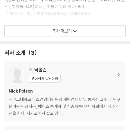
조건부확률·042│미래는 확률에 달려 있다·050
[수학이 만든 미래] 추천 시스템의 빛과 그림자·055
II. 수식 한 줄로 미래를 계산하기: 패턴과 예측 규칙·063
목차 더보기
컴퓨터는 어떻게 오이를 분류하게 됐나: 입력과 출력·067│모든 것은 한
여성이 발견한 규칙에서 시작됐다·072│예측 규칙: 방정식을 데이터에 맞
춰라·087│미래를 계산하고 예측하는 시대의 도래·092
저자 소개
3
[수학이 만든 미래] 심층학습이 우리에게 줄 수 있는 것들·107
III. 데이터의 홍수에서 살아남기: 베이즈 규칙·111
저
닉 폴슨
로봇은 어떻게 작동하나요? 수학으로 합니다·116│망망대해에서 수학으
관심작가 알림신청
로 잠수함 찾기·120│한 목사의 미발표 수학 이론이 로봇공학 혁명을 견인
하기까지·132│베이즈 규칙으로 더 똑똑해지는 법: 의료 진단과 펀드매니
Nick Polson
저 고르기·138
시카고대학교 부스경영대학원의 계량경제학 및 통계학 교수다. 연구
[쓸모 있는 수학 개념] 방정식으로 풀어보는 베이즈 규칙·154
분야는 인공지능, 베이즈 통계학 및 심층학습이며, 학회에서 자주 강
연을 한다. 시카고에서 살고 있다.
IV. 디지털 비서와 대화하는 법: 통계와 알고리즘·157
이제 컴퓨터는 ‘통계’로 인간과 대화한다·163│컴퓨터 코딩의 여왕, 그레