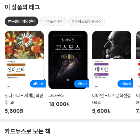
이 상품의 태그
#북클러버의선택
#수포자추천
#수학으로읽는세상
싯다르타 - 세계문학전
코스모스
데미안 - 세계문학전집
이
집 58
044
2
18,000
원
5,600
5,600
7
원
원
카드뉴스로 보는 책