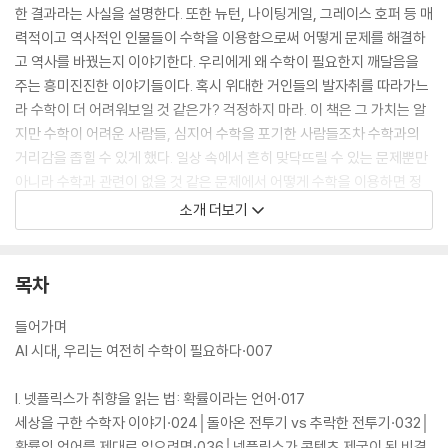
한 결과라는 사실을 설명한다. 또한 뉴턴, 나이팅게일, 그레이스 호퍼 등 매
력적이고 역사적인 인물들이 수학을 이용함으로써 어떻게 문제를 해결하
고 역사를 바꿨는지 이야기한다. 우리에게 왜 수학이 필요한지 깨달음을
주는 흥미진진한 이야기들이다. 혹시 위대한 거인들의 발자취를 따라가느
라 수학이 더 어려워보일 것 같은가? 걱정하지 마라. 이 책은 그 가치는 알
지만 수학이 어려운 사람들, 심지어 수학을 포기한 사람들조차 수학과의
거리감을 좁힐 수 있게 했다. 일상 속에서 흔히 맞닥뜨릴 수 있는 문제뿐만
아니라 수학과 관련이 없을 것 같은 문제에서 어떻게 수학을 이용하면 정
답에 이를 수 있는지를 본다면 누구나 수학에 관한 어렵다는 선입견을 해
소개 더보기
소할 수 있을 것이다.
무엇보다 이 책은 수포자들을 매혹시켰던 두 교수들의 강의 방식을 그대로
목차
구현해 수학에 문외한인 사람도 이해할 수 있을 정도로 쉽다. 수식은 간단
한 사칙연산으로만 나타내고 동전 던지기와 각종 다이어그램에 빗대어 수
들어가며
학을 어떻게 활용할 수 있는지 설명한다. 수학적 개념을 몰라도 이해할 수
AI 시대, 우리는 여전히 수학이 필요하다·007
있는 이 책을 읽고 나면 어떤 사람이라도 불확실성이 심화되는 앞으로의
세상에서 보다 정확한 답을 얻을 수 있을 것이다.
I. 넷플릭스가 취향을 읽는 법: 확률이라는 언어·017
세상을 구한 수학자 이야기·024│돌아온 전투기 vs 추락한 전투기·032│
확률의 언어를 제대로 읽으려면·036│넷플릭스가 콘텐츠 제국이 된 비결,