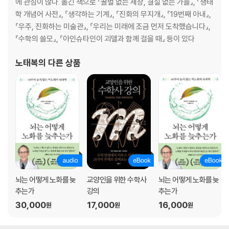
에 관심이 많다. 옮긴 책으로 『꿀벌 없는 세상, 결실 없는 가을』, 『생태
Ⅶ. 다음 혁신이 일어날 곳은?: 공중보건과 데이터 과학 ·307
학 개념어 사전』, 『생각하는 기계』, 『진화의 무지개』, 『19번째 아내』,
크림반도의 천사, 나이팅게일·313│나이팅게일이 남긴 첫 번째 유산 ·321
『우주, 진화하는 미술관』, 『우리는 미래에 조금 먼저 도착했습니다』,
│두 번째 유산: 나이팅게일이 쏘아 올린 통계라는 화살 ·322│세 번째 유
『수학의 쓸모』, 『아인슈타인이 괴델과 함께 걸을 때』 등이 있다
산: 증거기반 의료 시스템의 출발 ·325│나쁜 관행을 깨는 AI 시대의 지혜·
327│의료진을 돕는 AI·339
노태복
의 다른 상품
[수학이 만든 미래] 데이터 과학을 의료 분야에 전면 도입하려면·348
뇌는 어떻게 노화를 늦
교양인을 위한 수학사
뇌는 어떻게 노화를 늦
추는가
강의
추는가
30,000
17,000
16,000
원
원
원