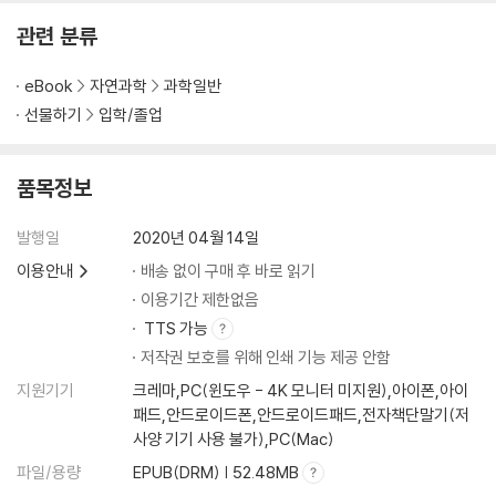
관련 분류
eBook
자연과학
과학일반
선물하기
입학/졸업
품목정보
발행일
2020년 04월 14일
이용안내
배송 없이 구매 후 바로 읽기
이용기간 제한없음
TTS 가능
저작권 보호를 위해 인쇄 기능 제공 안함
지원기기
크레마,PC(윈도우 - 4K 모니터 미지원),아이폰,아이
패드,안드로이드폰,안드로이드패드,전자책단말기(저
사양 기기 사용 불가),PC(Mac)
파일/용량
EPUB(DRM) | 52.48MB