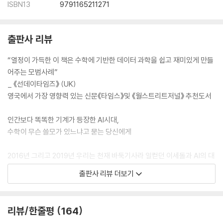
ISBN13
9791165211271
출판사 리뷰
“열정이 가득한 이 책은 수학에 기반한 데이터 과학을 쉽고 재미있게 만들
어주는 모범사례”
_ 《선데이타임즈》 (UK)
영국에서 가장 영향력 있는 신문《타임스》및 《월스트리트저널》 추천도서
인간보다 똑똑한 기계가 등장한 AI시대,
수학이 무슨 쓸모가 있느냐고 묻는 당신에게
2016년 그리고 2019년 우리는 천재 바둑기사라 일컫던 이세돌과 AI의 대
결을 보며 좌절을 맛보았다. 그리고 수많은 사람이 말한다. 곧 기계가 사람
출판사 리뷰 더보기
의 자리를 대신할 것이라고. 실제로 편견을 가진데다 계산 능력에도 한계
가 있는 인간이 전반적으로 잘못된 의사결정을 내린다는 연구 결과는 이제
놀랍지도 않다. 반면 계산기, 스마트폰을 포함한 지능형 시스템은 빠르게
리뷰/한줄평
164
똑똑해지고 있다. 그렇다면 인간은 쓸모없어지는 것일까?