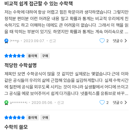
로 알아야 하는 사고방식이다. 우리가 알아차리지 못할 뿐, 모든 곳에서는
비교적 쉽게 접근할 수 있는 수학책
정답이 우리에게 손짓을 하고 있다. 모든 노이즈를 물리치고 그 손짓을 정
저는 수학에 대하여 항상 어렵고 힘든 학문이라 생각하였습니다. 그렇지만
확하게 따라갈 수 있는 방법은 오직 수학이다. 이 책이 제시하는 대로 정확
정적분 편미분 이런 어려운 내용 말고 확률과 통계는 비교적 우리에게 친
히 따라가기만 하면 누구보다 안정적으로 돈을 굴리고, 가짜 뉴스에 속지
숙하기도 하고 이해하는 데에도 큰 어려움이 없습니다. 그래서 이 책을 읽
않으며, 정확한 의료 진단을 내리며 똑똑해질 수 있을 것이다. 무엇보다 급
을 때 막히는 부분이 있기도 하였지만 확률과 통계는 계속 머리속으로 생
변하는 미래를 읽고 예측할 수 있다. 수학이야말로 미래를 만들어가는 핵
각해본다면 꼭 이해 할 수 있습니다. 책 안에 있는 내용은 확률과 통계를
l***p
2023.09.07.
신고
2
댓글
0
심 원리이기 때문이다.
이용하여 대성
종이책
구매
수학이 없었더라면 지금은 상상조차 불가능하다.
현재를 움직이고 미래를 만들어가는 핵심 원리, 수학!
적당한 수학설명
제목만 보면 수학공식이 많을 것 같지만 실제로는 몇없습니다.근데 이와
그럼에도 수학적인 부분은 컴퓨터에게 맡기면 안 되냐고 묻는 사람들이 있
같은 공식들이 우리의 삶에 근접해 있습을 실감하게합니다. 실제 수학시간
을 수 있겠다. 물론 계산적인 부분은 컴퓨터가 더 잘할 것이다. 하지만 이
에 칠판에 공식을 외우도록 시키는 것이 아니라 실생활에서 어디에 쓰이고
책의 4장 〈디지털 비서와 대화하는 법〉을 통해 알 수 있듯이 계산을 잘하는
그 공식을 예로 보어주어서 쉽게 다가옵니다. 넷플릭스를 유튜브로 바꾸고
컴퓨터조차 인간이 통계의 가치를 제대로 인식하지 않았더라면 오늘날처
조건부확률로 알고리즘을 생각해보면 이상하게 고등학생때 수학의 정석
a*******i
2020.05.06.
신고
2
댓글
0
을 한번더 보게됩
럼 사람의 말을 알아듣고, 얼굴을 인식하는 만큼 똑똑해지지 못했을 것이
다. 22조 가치의 콘텐츠 제국인 넷플릭스는 또 어떠한가. 1장 〈넷플릭스가
종이책
구매
취향을 읽는 법〉에서는 그 추천 엔진의 핵심 역시 조건부확률이라고 말한
수학의 쓸모
다. 이 조건부확률은 2차 대전에서 수많은 목숨을 구하기도 했는데, 오늘