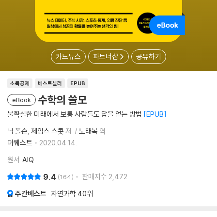
카드뉴스
파트너샵
공유하기
소득공제
베스트셀러
EPUB
수학의 쓸모
eBook
불확실한 미래에서 보통 사람들도 답을 얻는 방법
EPUB
닉 폴슨
제임스 스콧
저
노태복
역
더퀘스트
2020.04.14.
원서
AIQ
9.4
판매지수
2,472
164
주간베스트
자연과학
40위