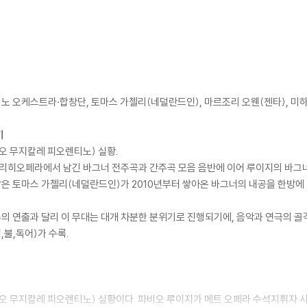
노 오케스트라·합창단, 토마스 가첼리(네덜란드인), 마르조리 오웬(젠타), 미하
기
지오 무지칼레 피오렌티노) 실황.
취리히오페라에서 남긴 바그너 전주곡과 간주곡 모음 음반에 이어 루이지의 바그너
은 토마스 가첼리(네덜란드인)가 2010년부터 쌓아온 바그너의 내공을 한방에 
 연출과 달리 이 무대는 대개 차분한 분위기로 진행되기에, 음악과 연극의 골
불,독어)가 수록.
지오 무지칼레 피오렌티노) 실황이다. 파비오 루이지가 메트 오페라 수석지휘자 시절(