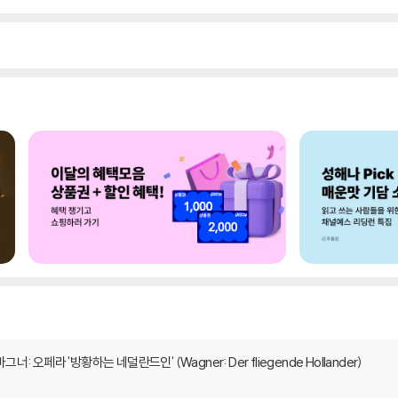
i 바그너: 오페라 '방황하는 네덜란드인' (Wagner: Der fliegende Hollander)