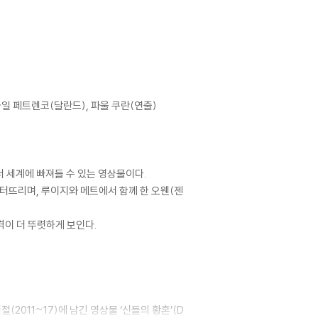
일 페트렌코(달란드), 파울 쿠란(연출)
 세계에 빠져들 수 있는 영상물이다.
터뜨리며, 루이지와 메트에서 함께 한 오웬(젠
격이 더 뚜렷하게 보인다.
2011~17)에 남긴 영상물 ‘신들의 황혼’(D