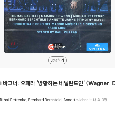
1
/
2
공유하기
isi 바그너: 오페라 '방황하는 네덜란드인' (Wagner: Der
ikhail Petrenko
Bernhard Berchtold
Annette Jahns
노래
외 3명