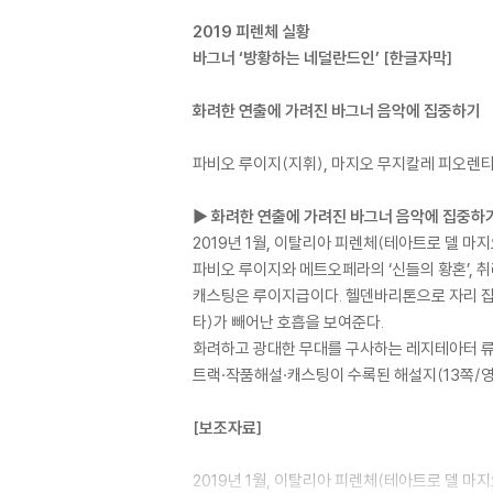
2019 피렌체 실황
바그너 ‘방황하는 네덜란드인’ [한글자막]
화려한 연출에 가려진 바그너 음악에 집중하기
파비오 루이지(지휘), 마지오 무지칼레 피오렌티
▶ 화려한 연출에 가려진 바그너 음악에 집중하
2019년 1월, 이탈리아 피렌체(테아트로 델 마
파비오 루이지와 메트오페라의 ‘신들의 황혼’, 
캐스팅은 루이지급이다. 헬덴바리톤으로 자리 잡
타)가 빼어난 호흡을 보여준다.
화려하고 광대한 무대를 구사하는 레지테아터 류의
트랙·작품해설·캐스팅이 수록된 해설지(13쪽/영,
[보조자료]
2019년 1월, 이탈리아 피렌체(테아트로 델 마