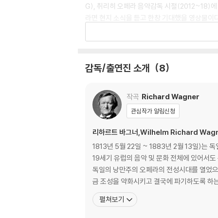
G), 취리히 오페라 음악감독 시절(2012~18)
라면 현지 소식을 듣고 한창 기대했을 영상물이
지원을 받은 것으로 알려져 있다.
‘방황하는 네덜란드인’은 1843년 드레스덴에서
이 화려하게 수놓는다. 하지만 새롭고 화려한 볼
감독/출연진 소개
8
파비오 루이지의 지휘가 어느 정도 보증을 선다면
작곡
Richard Wagner
~2012년 에센극장 ‘라인의 황금’에 오르며 헬
량을 보여준다.
관심작가 알림신청
리하르트 바그너,Wilhelm Richard Wag
젠타 역의 마르조리 오웬은 메트 오페라에서 활
와의 호흡이 어떠한지 짐작할 수 있다.
1813년 5월 22일 ~ 1883년 2월 13일
19세기 유럽의 음악 및 문화 전체에 있어서도
화려하고 광대한 무대를 구사하는 레지테아터 류
독일의 낭만주의 오페라의 전성시대를 열었으
하기에 음악에 보다 음악에 집중하고 싶은 마니아
금 조성을 약화시키고 결국에 파기하도록 하는
펼쳐보기