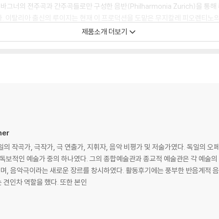
에 바그너의 전주곡과 간주곡들로만 구성한 음반(Philharmonia Zurich)을
다. 이탈리아 출신의 루이지는 현재 이 프로덕션을 도맡은 무지칼레 피오렌티노
제품소개 더보기
 초연작이다. 파울 쿠란(연출)은 과거의 작품을 현대적으로 재해석한다. 거친 
거리보다는 무대에 집중하도록 배경의 공간을 실내나 내부 공간으로 설정한 장면
, 이를 통해 루이지급으로 캐스팅된 성악가들에 주목할 필요가 있다. 독일 베이
덴바리톤으로 자리 잡았다. 이후 ‘신들의 황혼’과 ‘방황하는 네덜란드인’등 바그
ner
약 중이다. 메트에서 지휘봉을 잡은 루이지가 피렌체 무대까지 러브콜을 보냈다는
)는 독일의 작곡가, 극작가, 극 연출가, 지휘자, 음악 비평가 및 저술가였다. 독일
 독보적인 예술가 중의 하나였다. 그의 종합예술관과 종교적 예술관은 각 예술의
의 연출과 달리 이 무대는 대개 차분한 분위기로 진행된다. 대신 루이지의 오케
며, 음악극이라는 새로운 장르를 창시하였다. 활동후기에는 풍부한 반음계적 
들에게 적극 추천한다. 트랙·작품해설·캐스팅이 수록된 해설지(13쪽/영,불,독어
 견인차 역할을 했다. 또한 본인