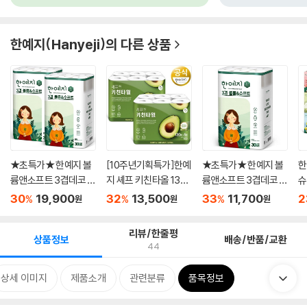
한예지(Hanyeji)
의 다른 상품
★초특가★ 한예지 볼
[10주년기획특가]한예
★초특가★ 한예지 볼
한
륨앤소프트 3겹데코 천
지 셰프 키친타올 130
륨앤소프트 3겹데코 천
슈
연펄...
매 x ...
연펄...
30
19,900
32
13,500
33
11,700
2
%
%
%
원
원
원
리뷰/한줄평
상품정보
배송/반품/교환
44
상세 이미지
제품소개
관련분류
품목정보