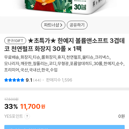
파트너샵
공유하기
★초특가★ 한예지 볼륨앤소프트 3겹데
문구/GIFT
코 천연펄프 화장지 30롤 × 1팩
무료배송,화장지,티슈,롤화장지,휴지,천연펄프,물티슈,크리넥스,
모나리자,깨끗한,잘풀리는,코디,무형광,포름알데히드,30롤,한예지,순수,
프리미어,국산,국내산,한국,수입
9.1
판매지수
1,596
44
17,500
원
33
11,700
YES포인트
0원