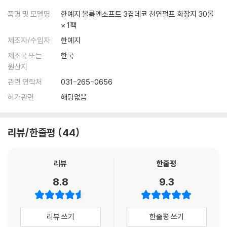
품명 및 모델명
한예지 볼륨앤소프트 3겹데코 천연펄프 화장지 30롤
× 1팩
제조자/수입자
한예지
제조국 또는
한국
원산지
관련 연락처
031-265-0656
허가관련
해당없음
리뷰/한줄평
44
리뷰
한줄평
8.8
9.3
리뷰 쓰기
한줄평 쓰기