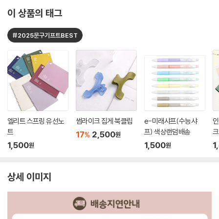
이 상품의 태그
#2025문구기프트BEST
엘리트 스프링 유선노
썸라이크 집게 북클립
e-미래샤프(수능샤
인
트
프) 색상랜덤배송
크
17
2,500
%
원
1,500
1,500
1
원
원
상세 이미지