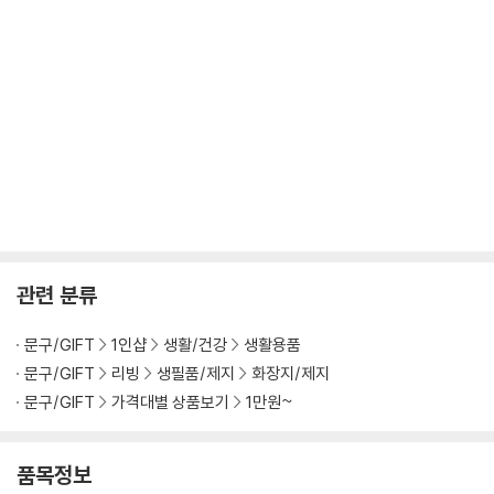
관련 분류
문구/GIFT
1인샵
생활/건강
생활용품
문구/GIFT
리빙
생필품/제지
화장지/제지
문구/GIFT
가격대별 상품보기
1만원~
품목정보