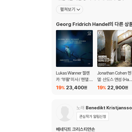
펼쳐보기
Georg Fridrich Handel
의 다른 상
Lukas Wanner 젤렌
Jonathan Cohen 헨
카: ‘부활’ 미사 / 헨델:
델: 샨도스 앤섬 (Han
‘캐롤라인 왕비를 위한
el: Chandos Anthe
19
23,400
19
22,900
%
%
원
원
장례식 앤섬’ (Zelenk
ms - Anthems for 
a: Missa Paschalis /
annons)
Handel: Funeral Ant
노래
Benedikt Kristjanss
hem for Queen Car
관심작가 알림신청
oline)
베네딕트 크리스티얀손