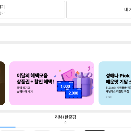
팔기
내 
불가
리뷰/한줄평
0