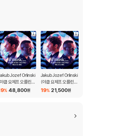
Jakub Jozef Orlinski
Jakub Jozef Orlinski
Andre Gavrilov 안드
(야쿱 요제프 오를린스
(야쿱 요제프 오를린스
레이 가브릴로프 워너
키) - 만약 음악이라면
키) - 만약 음악이라면
레코딩 전집 (Andre G
19
48,800
19
21,500
19
117,300
%
%
%
원
원
원
(If music…) [LP]
(If music…)
avrilov - Complete
Warner Classics Rec
ordings) [21CD 박스
세트]