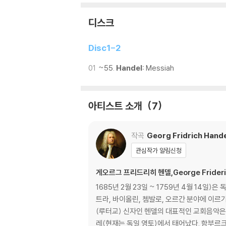
디스크
Disc1-2
01
~55.
Handel:
Messiah
아티스트 소개
7
작곡
Georg Fridrich Hand
관심작가 알림신청
게오르그 프리드리히 헨델,George Frideri
1685년 2월 23일 ~ 1759년 4월 1
트라, 바이올린, 쳄발로, 오르간 분야에 이
(루터교) 신자인 헨델의 대표적인 교회음악은 《메시아
레(현재는 독일 영토)에서 태어났다. 함부르크