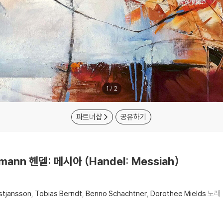
1
/
2
파트너샵
공유하기
mann 헨델: 메시아 (Handel: Messiah)
stjansson
Tobias Berndt
Benno Schachtner
Dorothee Mields
노래