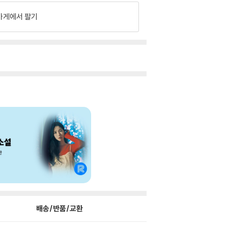
가게에서 팔기
배송/반품/교환