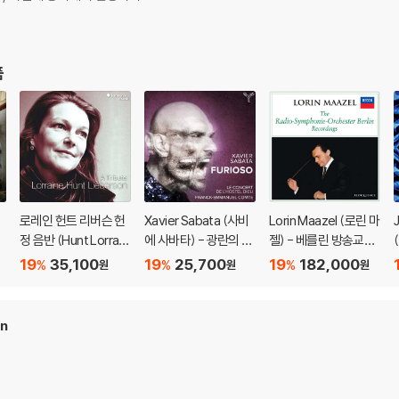
품
로레인 헌트 리버슨 헌
Xavier Sabata (사비
Lorin Maazel (로린 마
d
정 음반 (Hunt Lorrain
에 사바타) - 광란의 오
젤) - 베를린 방송교향
e Lieberson Tribut
를란도 (Furioso)
악단 녹음 (The Radio
19
35,100
19
25,700
19
182,000
%
%
%
원
원
원
C
e)
-Symphonie-Orche
ster Berlin Recordin
gs)
on