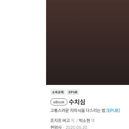
소득공제
EPUB
수치심
eBook
고통스러운 자의식을 다스리는 법
EPUB
조지프 버고
저
박소현
역
현암사
2020.05.20.