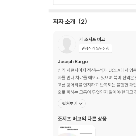
6장 수치심과 자존감의 성장
2부 수치심의 가면들
저자 소개
2
수치심 회피하기
7장 사회적 불안 장애
저
조지프 버고
8장 무관심
관심작가 알림신청
9장 난잡한 성생활과 중독
10장 일상생활에서 수치심 회피하기
Joseph Burgo
심리 치료사이자 정신분석가. UCLA에서 영
수치심 부정하기
자를 만나 치료를 해오고 있으며 북미 전역은 
11장 이상화된 거짓 자아
고름 덩어리를 인지하고 반복되는 불행한 패턴을
12장 우월 의식과 경멸감
으로 피하는 고통이 무엇인지 알아야 한다고 강
13장 비난과 분개
펼쳐보기
14장 일상생활에서 수치심 부정하기
조지프 버고
의 다른 상품
수치심 통제하기
15장 자기조롱
16장 자기혐오