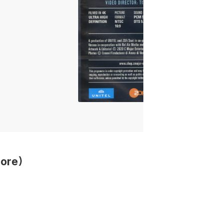
tore)