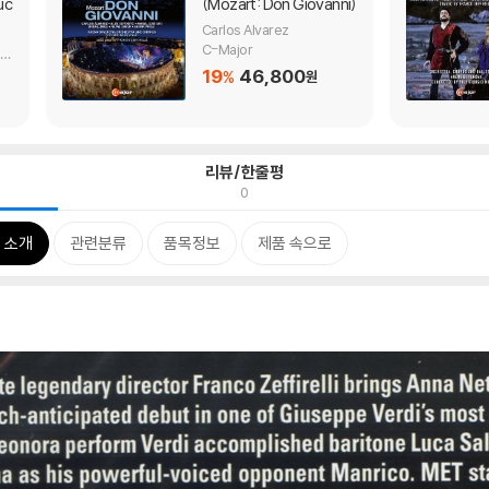
uc
(Mozart: Don Giovanni)
Carlos Alvarez
C-Major
n
iz
19
46,800
%
원
os
리뷰/한줄평
0
 소개
관련분류
품목정보
제품 속으로