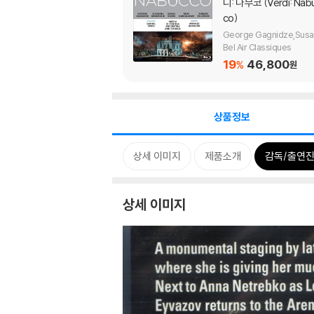
디: 나부코 (Verdi: Nab
co)
George Gagnidze,Susa
na Branchini,Rubens Pel
Bel Air Classiques
zari,Rafal Siwek,Maria J
19
46,800
%
원
e Moreno,Daniel Oren
상품정보
상세 이미지
제품소개
감독/출연진
상세 이미지