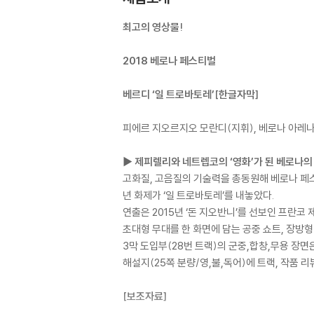
최고의 영상물!
2018 베로나 페스티벌
베르디 ‘일 트로바토레’[한글자막]
피에르 지오르지오 모란디(지휘), 베로나 아레나 
▶ 제피렐리와 네트렙코의 ‘영화’가 된 베로나의 
고화질, 고음질의 기술력을 총동원해 베로나 페스티벌의 
년 화제가 ‘일 트로바토레’를 내놓았다.
연출은 2015년 ‘돈 지오반니’를 선보인 프란코 
초대형 무대를 한 화면에 담는 공중 쇼트, 장방형
3막 도입부(28번 트랙)의 군중,합창,무용 장면
해설지(25쪽 분량/영,불,독어)에 트랙, 작품 리
[보조자료]