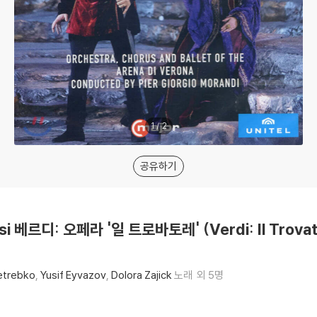
1
/
2
공유하기
lsi 베르디: 오페라 '일 트로바토레' (Verdi: Il Trova
etrebko
Yusif Eyvazov
Dolora Zajick
노래
외 5명