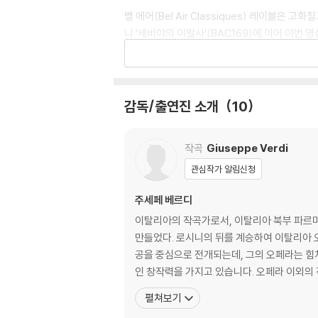
벨 에어(Bel Air Classiques) 레이블은
니 ‘세비야의 이발사’(BAC169)에 이어 이번 영
작곡가가 초대형무대를 염두에 두고 작곡한 작품이
뒤로 펼쳐진 수백개의 계단은 물론 관객석이 아닌
감독/출연진 소개
10
벨 에어의 촬영기법은 이러한 대형 스펙터클을 담
성악가의 동선을 따라가는 영상기법은 마치 영화의
작곡
Giuseppe Verdi
2015년, 프란코 제피렐리(1923~2019) 연
관심작가 알림신청
렐리의 ‘일 트로바토레’를 택했다. 연출가의 명성
주세페 베르디
고의 베로나 페스티벌이 될 것이다’는 예언을 가
이탈리아의 작곡가로서, 이탈리아 북부 파르마
제피렐리 특유의 고전적인 연출은 실내 극장을 
만들었다. 로시니의 뒤를 계승하여 이탈리아 
공을 중심으로 전개되는데, 그의 오페라는 힘
루나 백작(루카 살시)은 귀족 처녀 레오노라(
인 창작력을 가지고 있습니다. 오페라 이외의 
제이직)를 이용해 만리코를 포로로 잡은 루나 
펼쳐보기
루나 백작과 만리코가 친형제였음을 알리며 복수