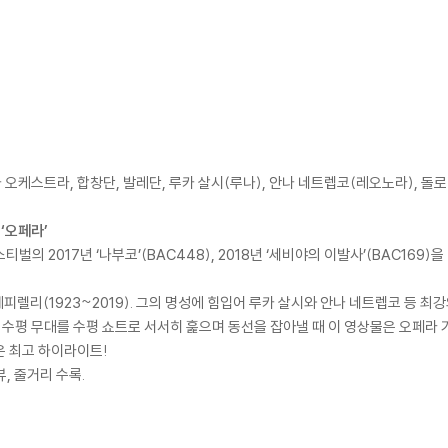
오케스트라, 합창단, 발레단, 루카 살시(루나), 안나 네트렙코(레오노라), 돌
‘오페라’
2017년 ‘나부코’(BAC448), 2018년 ‘세비야의 이발사’(BAC169)을 내놓은 
제피렐리(1923~2019). 그의 명성에 힘입어 루카 살시와 안나 네트렙코 등 최
 수평 무대를 수평 쇼트로 서서히 훑으며 동선을 잡아낼 때 이 영상물은 오페라 기
은 최고 하이라이트!
뷰, 줄거리 수록.