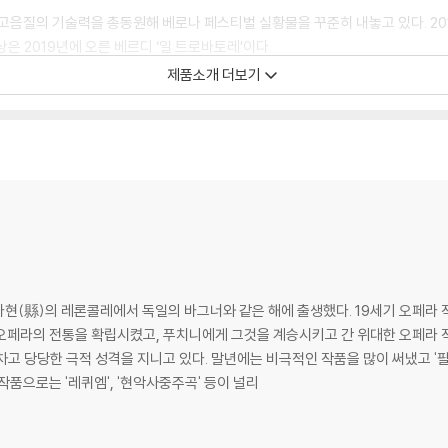
 고화질고음질의 기술력을 총동원해 베로나 페스티벌 실황물을 꾸준히 내놓고 있다. 2017
상은 2019년에 오른 베르디 ‘일 트로바토레’이다.
제품소개 더보기
 아닐지라도 아레나 극장에 오르면 그 규모는 자연스레 몇 배부터 몇 십배까지 
 곳곳이 무대로 활용되기 때문이다. 장방형 구조로 오가는 성악가들의 동선도 
기 위해 나날이 발전 중이다. ‘일 트로바토레’는 그 정점을 이룬 영상물이다. 
 한 장면을 보는 듯하며, 최고의 시각적 즐거움을 선사한다.
출의 ‘돈 지오반니’(Cmajor 751904)를 선보인 베로나 페스티벌은 이탈리아 
으로 인해 이 프로덕션은 공연 전부터 큰 화제가 됐고, 루카 살시, 안나 네트렙코
능케했다.
현(縣)의 레론콜레에서 독일의 바그너와 같은 해에 출생했다. 19세기 오페
벗어나 아레나 극장에 착지하면서 마치 미래영화의 한 장면처럼 화려한 스펙터클
오페라의 전통을 확립시켰고, 푸치니에게 그것을 계승시키고 간 위대한 오페라 
차고 당당한 극적 성격을 지니고 있다. 말년에는 비극적인 작품을 많이 써냈고 '
안나 네트렙코)를 사랑하지만 레오노라는 음유시인 만리코(유지프 예바조프)와 
작품으로는 '레퀴엠', '현악사중주곡' 등이 널리
백작에게 레오노라는 석방을 조건으로 결혼을 약속하지만 이내 자살을 선택하고, 
를 완성한다.