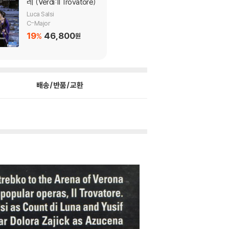
레' (Verdi: Il Trovatore)
Luca Salsi
C-Major
19
46,800
%
원
배송/반품/교환