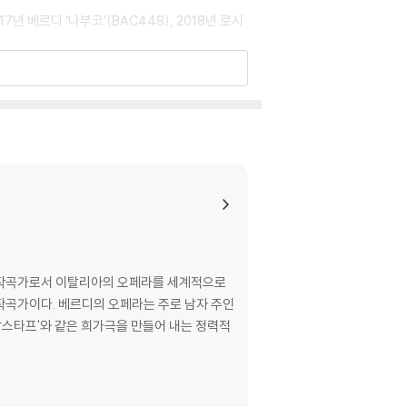
년 베르디 ‘나부코’(BAC448), 2018년 로시
커진다. 원형극장에 설치된 정식 무대 외에 그
커진다.
장방형의 수평 무대를 수평 쇼트로 서서히 움직이며
오페라의 명장을 기리기라도 하듯 2019년에도 제피
와 같은 세계 최고의 성악가들의 합류도 ‘세기 최
라 작곡가로서 이탈리아의 오페라를 세계적으로
과 미장센으로 변한다.
작곡가이다. 베르디의 오페라는 주로 남자 주인
팔스타프'와 같은 희가극을 만들어 내는 정력적
사랑하는 사이. 만리코의 어머니 아수세나(돌로라
만리코 역시 죽음을 맞는다. 그러자 아수세나는