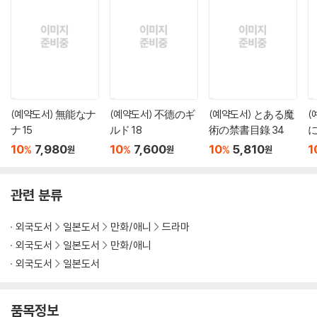
(예약도서) 無能なナ
(예약도서) 不德のギ
(예약도서) とある魔
(
ナ 15
ルド 18
術の禁書目錄 34
10
7,980
10
7,600
10
5,810
1
%
%
%
원
원
원
관련 분류
외국도서
일본도서
만화/애니
드라마
외국도서
일본도서
만화/애니
외국도서
일본도서
품목정보