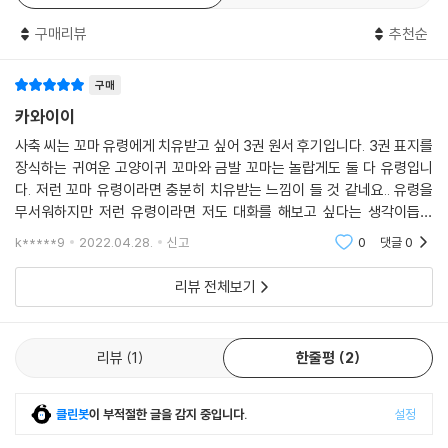
구매리뷰
추천순
구매
카와이이
사축 씨는 꼬마 유령에게 치유받고 싶어 3권 원서 후기입니다. 3권 표지를
장식하는 귀여운 고양이귀 꼬마와 금발 꼬마는 놀랍게도 둘 다 유령입니
다. 저런 꼬마 유령이라면 충분히 치유받는 느낌이 들 것 같네요.. 유령을
무서워하지만 저런 유령이라면 저도 대화를 해보고 싶다는 생각이듭니
다..! 아무튼 현재 애니메이션으로도 방영 중인 사축 씨와 꼬마 유령은 남녀
k*****9
2022.04.28.
신고
0
댓글
0
노소 누구나 귀엽
리뷰 전체보기
리뷰
1
한줄평
2
클린봇
이 부적절한 글을 감지 중입니다.
설정