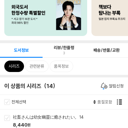
리뷰/한줄평
도서정보
배송/반품/교환
3
시리즈
관련분류
품목정보
이 상품의 시리즈
14
알림신청
전체선택
품절포함
社畜さんは幼女幽靈に癒されたい。 14
8,440
원