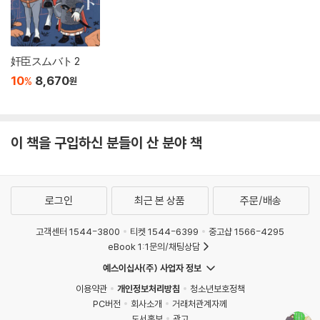
奸臣スムバト 2
10
8,670
%
원
이 책을 구입하신 분들이 산 분야 책
로그인
최근 본 상품
주문/배송
고객센터 1544-3800
티켓 1544-6399
중고샵 1566-4295
eBook 1:1문의/채팅상담
예스이십사(주) 사업자 정보
이용약관
개인정보처리방침
청소년보호정책
PC버전
회사소개
거래처관계자께
도서홍보
광고