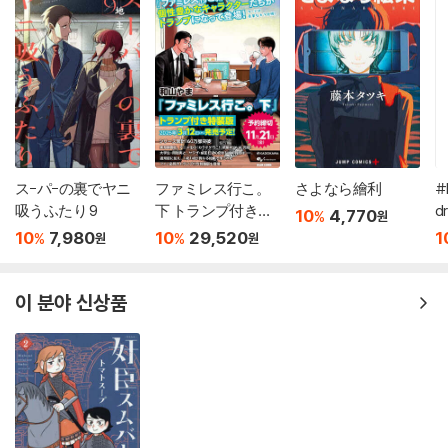
ス-パ-の裏でヤニ
ファミレス行こ。
さよなら繪利
#
吸うふたり 9
下 トランプ付き特
d
10
4,770
%
원
裝版
10
7,980
10
29,520
1
%
%
원
원
이 분야 신상품