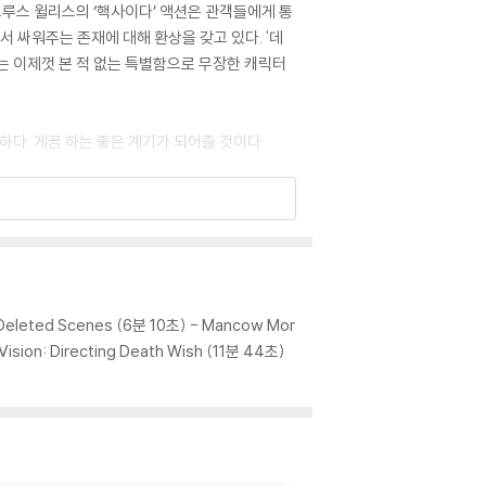
브루스 윌리스의 ‘핵사이다’ 액션은 관객들에게 통
 싸워주는 존재에 대해 환상을 갖고 있다. '데
’는 이제껏 본 적 없는 특별함으로 무장한 캐릭터
하다. 게끔 하는 좋은 계기가 되어줄 것이다.
 시킨다.
Deleted Scenes (6분 10초) - Mancow Mor
‘폴 커시’. 그는 직장에서 유능하고 다정한 의사
ision: Directing Death Wish (11분 44초)
 보여준다. 극단적인 사례로 ‘폴 커시’는 병원
. 하지만 그가 병원 밖을 나서면 상황은 달라
은 “’폴 커시’를 통해 전환의 순간을 창조하고
 행동을 계속 밀고 나아가는 것”이라며 ‘폴 커
든 것을 쏟아 부었다”고 할 만큼, 영화 속에서 그