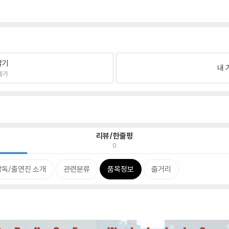
팔기
내 
불가
리뷰/한줄평
0
감독/출연진 소개
관련분류
품목정보
줄거리