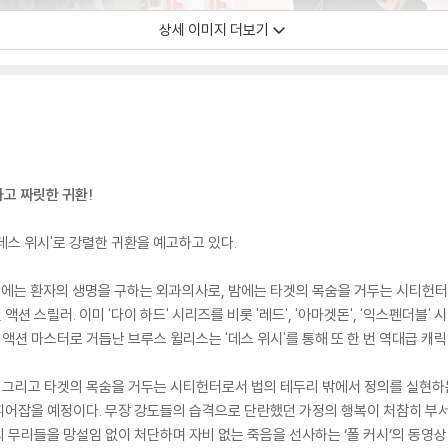
상세 이미지 더보기
하고 짜릿한 귀환!
데스 위시'로 강렬한 귀환을 예고하고 있다.
 낮에는 환자의 생명을 구하는 외과의사로, 밤에는 타겟의 목숨을 거두는 시티헌터로
션 스릴러. 이미 '다이 하드' 시리즈를 비롯 '레드', '아마겟돈', '익스펜더블
션 마스터로 거듭난 브루스 윌리스는 '데스 위시'를 통해 또 한 번 역대급 캐릭
, 그리고 타겟의 목숨을 거두는 시티헌터로서 법의 테두리 밖에서 정의를 실현하는
어잡을 예정이다. 무장 강도들의 습격으로 단란했던 가정의 행복이 처참히 부서진
 무리들을 망설임 없이 처단하며 자비 없는 죽음을 선사하는 ‘폴 커시’의 동영상