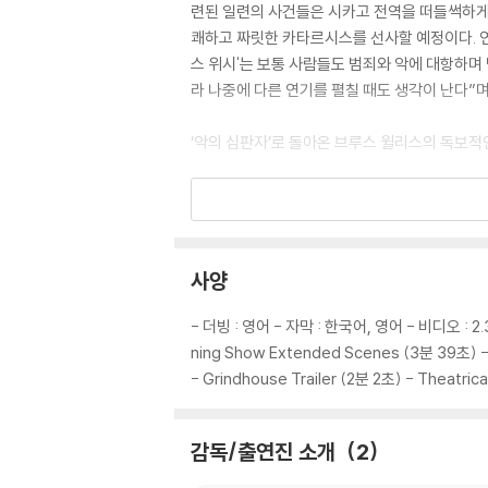
련된 일련의 사건들은 시카고 전역을 떠들썩하게 
쾌하고 짜릿한 카타르시스를 선사할 예정이다. 연
스 위시'는 보통 사람들도 범죄와 악에 대항하며 
라 나중에 다른 연기를 펼칠 때도 생각이 난다”며
‘악의 심판자’로 돌아온 브루스 윌리스의 독보적
ABOUT MOVIE 2
목숨을 ‘구하는’ 외과의사 VS 목숨을 ‘거두는’
선과 악을 넘나드는 브루스 윌리스, 캐릭터의 경
사양
브루스 윌리스는 '데스 위시'를 통해 극단적인 선
- 더빙 : 영어 - 자막 : 한국어, 영어 - 비디오 : 2.35
낮에는 환자의 생명을 ‘구하는’ 외과의사로, 밤에
ning Show Extended Scenes (3분 39초) - 
로서 환자를 대하지만 밤에는 후드 티셔츠로 정체
- Grindhouse Trailer (2분 2초) - Theatrica
안에서는 그 대상이 누구이건 철저히 환자의 생명
진다. 우연히 자동차 강도를 맞닥뜨린 시민을 목
감독/출연진 소개
2
자 했다. 이러한 장면들에서 ‘폴 커시’는 자신
시’ 캐릭터의 양면성에 대한 연출 의도를 밝혔다.