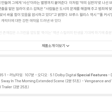
만들며 그에게 ‘사신’이라는 별명까지 붙여준다. 이처럼 ‘악의 심판자’로 나선 
출을 맡은 일라이 로스 감독은 “사람들은 도시의 문제를 해결해 주고 범죄에 맞서
맞서 싸울 힘이 있음을 암시하고 있다”고 밝혔다. 브루스 윌리스 역시 “’폴 커시
 캐릭터에 대한 강한 애착을 드러낸 바 있다.
인 존재감은 스크린을 압도할 ‘죽이는’ 액션 스릴러의 탄생을 기대케 하기에 충분
제품소개 더보기
 시티헌터
계를 깨부쉈다!
과 악의 모습을 대조적으로 보여주며 ‘폴 커시’ 캐릭터의 이중적인 매력을 극대화
:1 - 러닝타임 : 107분 - 오디오 : 5.1 Dolby Digital
Special Features
- 
는 누군가의 목숨을 ‘거두는’ 시티헌터로서 법의 테두리 밖에서 정의를 실현하는 
Sway In The Morning Extended Scene (2분 51초) - Vengeance and V
를 숨긴 채 사회악의 무리들을 잔혹하게 처단하며 천사와 악마를 오가는 양면성을
l Trailer (2분 25초)
을 지키는 것에만 몰두한다. 살인사건의 용의자여도 그의 직업정신은 변함이 없다
격하자 본능적으로 그는 도망치는 절도범들을 향해 총을 겨눈다. 일라이 로스 감독
의 도덕관을 세운다. 평소에는 정직하고 선량한 사람이지만 정의를 실천하고자 자신의
 브루스 윌리스 또한 “’폴 커시’의 이중성을 명확히 대비되게 표현하기 위해 내 모