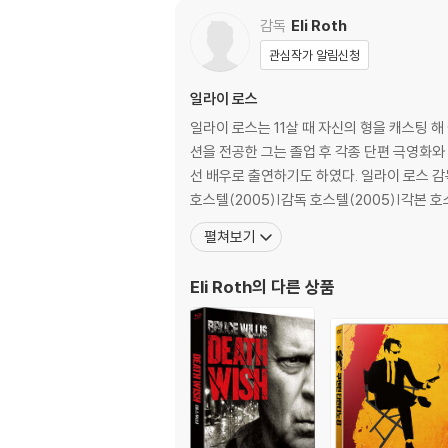
는 그야말로 극도의 이성을 발휘하는 장면들과 
감독
Eli Roth
커시’”라는 극찬을 이끌어 냈다.
관심작가 알림신청
일라이 로스 감독은 ‘영웅인가, 악인인가’로 논
일라이 로스
가는 ‘폴 커시’의 모든 과정과 행동들을 관객들
일라이 로스는 11살 때 자신의 형을 캐스팅
션을 전공한 그는 졸업 후 각종 단편 극영화와 단편 애니메이션을 연출.제작.촬영했다. 또
선과 악을 넘나들며 캐릭터의 경계를 깨부순 ‘폴
선 배우로 출연하기도 하였다. 일라이 로스 감독 
호스텔(2005)|감독 호스텔(2005)|각본 호
DVD/ Blu-ray 구매시 참고 사항 안내
펼쳐보기
※ 4K블루레이, 3D 블루레이 재생 관련 안내
1) 4K UHD 디스크는 대용량의 데이터 전송
Eli Roth
의 다른 상품
필수입니다.
2) 3D 블루레이는 전용 플레이어와 3D 지원 
※ 아웃케이스/구성품/포장 상태
1) 제작/배송 과정에서 경미한 아웃케이스 주름,
2) 스틸북 케이스 제작 과정에서 기포 혹은 경미