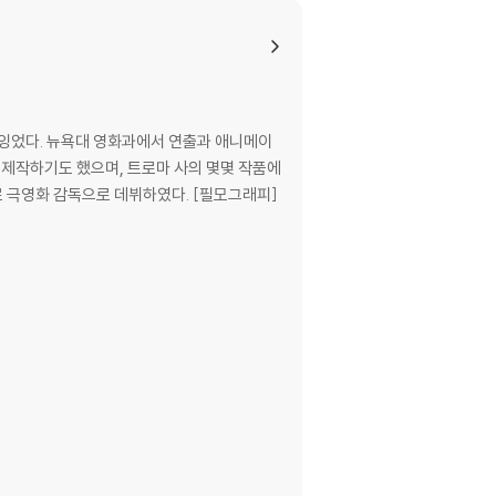
바엄 프로듀서로부터 “정말 여러모로 완벽한 ‘폴
돌린 채 아슬아슬하고 위험천만한 이중생활을 이어
브루스 윌리스가 있다.
과잉었다. 뉴욕대 영화과에서 연출과 애니메이
감독으로 데뷔하였다. [필모그래피]
어 최신 버전의 업데이트, 대용량 케이블 사용이
로 문의 부탁드립니다.