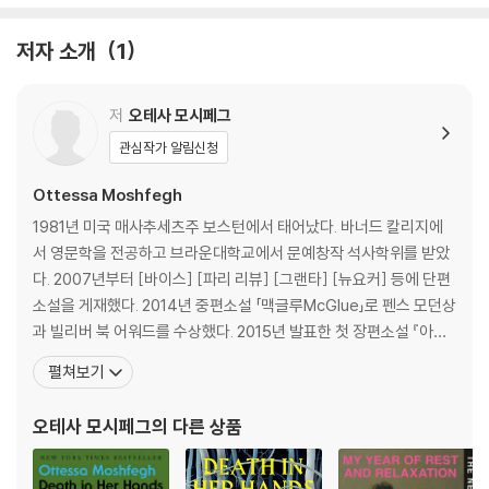
는 첫 장편소설 『아일린』(2015)으로 펜/헤밍웨이상(2016)을 받고 맨부
커상 최종 후보에 오르며 본격적인 작품활동을 시작했다. 십 년 주기로 발
저자 소개
1
표되는 [그랜타] 미국 최고의 젊은 작가(2017)에 선정되고, 두번째 장편
『내 휴식과 이완의 해』(2018)가 영미권 13개 매체로부터 ‘올해의 책’에 호
저
오테사 모시페그
명되면서, 독자와 평단 모두가 주목하는 작가로 자리매김했다. 한 인터뷰
에서 모시페그는 『그녀 손안의 죽음』을 2015년에 집필한 뒤 다른 장편소
관심작가 알림신청
설 두 권과 소설집 한 권을 내는 동안 묵혀두었다 오 년 만에 세상에 발표하
Ottessa Moshfegh
는 것이며, 이렇게 시간이 흐른 뒤에도 작가 자신에게 반향을 주는 작품이
되리라고는 예상하지 못했다는 감상을 전했다. 독특한 여성 서사를 저돌적
1981년 미국 매사추세츠주 보스턴에서 태어났다. 바너드 칼리지에
으로 밀어붙이며 비극와 희극을 능란하게 버무리는 모시페그 스타일의 맛
서 영문학을 전공하고 브라운대학교에서 문예창작 석사학위를 받았
을 『그녀 손안의 죽음』에서 더욱 진하게 느낄 수 있을 것이다.
다. 2007년부터 [바이스] [파리 리뷰] [그랜타] [뉴요커] 등에 단편
소설을 게재했다. 2014년 중편소설 「맥글루McGlue」로 펜스 모던상
[An] intricate and unsettling new novel . . . Death in Her H
과 빌리버 북 어워드를 수상했다. 2015년 발표한 첫 장편소설 『아일
ands is not a murder mystery, nor is it really a story about
린』으로 놀라운 장편 데뷔작이라는 찬사와 함께 2016년 펜/헤밍웨
펼쳐보기
self-deception or the perils of escapism. Rather, it's a ha
이상을 받고 맨부커상 최종 후보에 올랐다. 2017년 소설집 『별세계
unting meditation on the nature and meaning of art.
를 그리워하며Homesick for Another World』로 스토리상 최종
오테사 모시페그
의 다른 상품
-Kevin Power, The New Yorker
후보에 올랐다. 2018
From one of our most ceaselessly provocative literary tal
ents, a novel of haunting metaphysical suspense about a