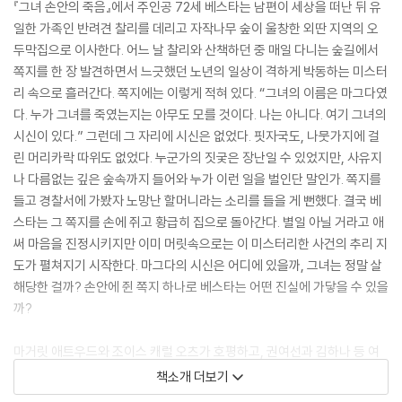
『그녀 손안의 죽음』에서 주인공 72세 베스타는 남편이 세상을 떠난 뒤 유
일한 가족인 반려견 찰리를 데리고 자작나무 숲이 울창한 외딴 지역의 오
두막집으로 이사한다. 어느 날 찰리와 산책하던 중 매일 다니는 숲길에서
쪽지를 한 장 발견하면서 느긋했던 노년의 일상이 격하게 박동하는 미스터
리 속으로 흘러간다. 쪽지에는 이렇게 적혀 있다. “그녀의 이름은 마그다였
다. 누가 그녀를 죽였는지는 아무도 모를 것이다. 나는 아니다. 여기 그녀의
시신이 있다.” 그런데 그 자리에 시신은 없었다. 핏자국도, 나뭇가지에 걸
린 머리카락 따위도 없었다. 누군가의 짓궂은 장난일 수 있었지만, 사유지
나 다름없는 깊은 숲속까지 들어와 누가 이런 일을 벌인단 말인가. 쪽지를
들고 경찰서에 가봤자 노망난 할머니라는 소리를 들을 게 뻔했다. 결국 베
스타는 그 쪽지를 손에 쥐고 황급히 집으로 돌아간다. 별일 아닐 거라고 애
써 마음을 진정시키지만 이미 머릿속으로는 이 미스터리한 사건의 추리 지
도가 펼쳐지기 시작한다. 마그다의 시신은 어디에 있을까, 그녀는 정말 살
해당한 걸까? 손안에 쥔 쪽지 하나로 베스타는 어떤 진실에 가닿을 수 있을
까?
마거릿 애트우드와 조이스 캐럴 오츠가 호평하고, 권여선과 김하나 등 여
성 작가들에게 특히 주목받은 오테사 모시페그가 최신 장편 『그녀 손안의
책소개 더보기
죽음』으로 돌아와 한층 깊어지고 집약된 작품세계를 선보인다. 모시페그