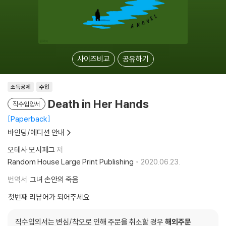
사이즈비교
공유하기
소득공제
수입
Death in Her Hands
직수입양서
Paperback
바인딩/에디션 안내
오테사 모시페그
저
Random House Large Print Publishing
2020.06.23.
번역서
그녀 손안의 죽음
첫번째 리뷰어가 되어주세요
직수입외서는 변심/착오로 인해 주문을 취소할 경우
해외주문