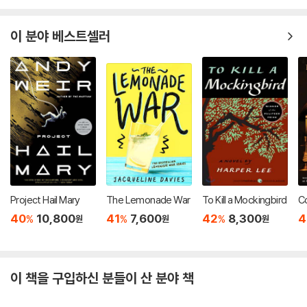
이 분야 베스트셀러
Project Hail Mary
The Lemonade War
To Kill a Mockingbird
Co
40
10,800
41
7,600
42
8,300
4
%
%
%
원
원
원
이 책을 구입하신 분들이 산 분야 책