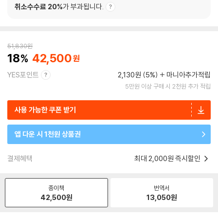
취소수수료 20%
가 부과됩니다.
51,830
원
18
42,500
YES포인트
2,130원 (5%)
마니아추가적립
5만원 이상 구매 시 2천원 추가 적립
사용 가능한 쿠폰 받기
앱 다운 시 1천원 상품권
결제혜택
최대 2,000원 즉시할인
종이책
번역서
42,500
원
13,050
원