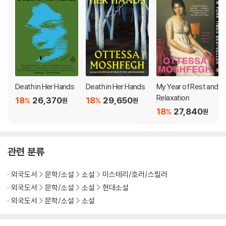
n elderly widow whose life is upturned when she finds an
ominous note on a walk in the woods.
While on her daily walk with her dog in a secluded woods, a wo
man comes across a note, handwritten and carefully pinned t
o the ground by stones. Her name was Magda. Nobody will ev
er know who killed her. It wasn't me. Here is her dead body. Bu
Death in Her Hands
Death in Her Hands
My Year of Rest and
t there is no dead body. Our narrator is deeply shaken; she has
Relaxation
18
26,370
18
29,650
%
%
원
원
no idea what to make of this. She is new to this area, alone aft
18
27,840
%
원
er the death of her husband, and she knows no one.
Becoming obsessed with solving this mystery, our narrator im
관련 분류
agines who Magda was and how she met her fate. With very lit
tle to go on, she invents a list of murder suspects and possibl
외국도서
문학/소설
소설
미스테리/호러/스릴러
e motives for the crime. Oddly, her suppositions begin to find
외국도서
문학/소설
소설
현대소설
correspondences in the real world, and with mounting excite
외국도서
문학/소설
소설
ment and dread, the fog of mystery starts to fade into menac
ing certainty. As her investigation widens, strange dissonance