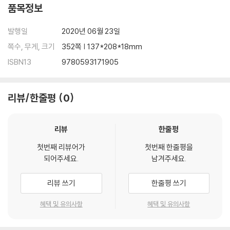
s accrue, perhaps associated with the darkness in her own pa
품목정보
st; we must face the prospect that there is either an innocent
explanation for all this or a much more sinister one.
발행일
2020년 06월 23일
쪽수, 무게, 크기
352쪽 | 137*208*18mm
A triumphant blend of horror, suspense, and pitch-black come
ISBN13
9780593171905
dy, Death in Her Hands asks us to consider how the stories w
e tell ourselves both reflect the truth and keep us blind to it. O
nce again, we are in the hands of a narrator whose unreliability
리뷰/한줄평
0
is well earned, and the stakes have never been higher.
리뷰
한줄평
첫번째 리뷰어가
첫번째 한줄평을
되어주세요.
남겨주세요.
리뷰 쓰기
한줄평 쓰기
혜택 및 유의사항
혜택 및 유의사항