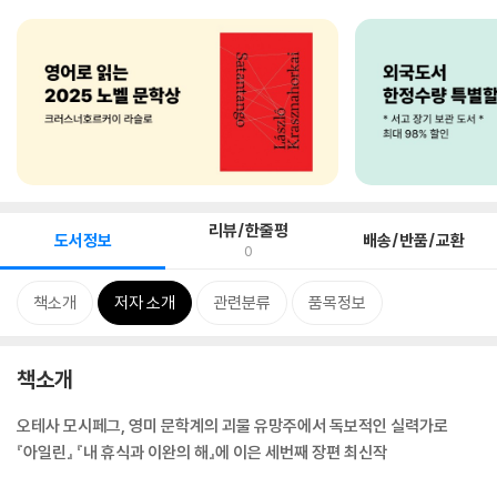
리뷰/한줄평
도서정보
배송/반품/교환
0
책소개
저자 소개
관련분류
품목정보
책소개
오테사 모시페그, 영미 문학계의 괴물 유망주에서 독보적인 실력가로
『아일린』 『내 휴식과 이완의 해』에 이은 세번째 장편 최신작