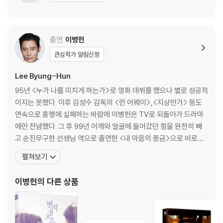
것을 권유해 드립니다.
2) 정전기와 먼지로 인해 재생이 원활하지 않은 경우가 있습니다. 디스크
를 마른 천으로 닦으시거나, DVD 클리너 등 전용 제품을 이용하면 대부분
출연
이병헌
해결됩니다.
관심작가 알림신청
3) 일부 PC 연결형 ODD의 경우 호환 상의 문제로 정상적인 디스크도 재
생이 불가능한 경우가 있습니다. 독립형 전용 플레이어 사용을 권장드리
Lee Byung-Hun
며, ODD 사용으로 인한 재생 불량의 경우 교환 시에도 동일한 오류가 발
95년 <누가 나를 미치게 하는가>로 영화 데뷔를 했으나 별로 성공적
생할 수 있음을 알려드립니다.
이지는 못했다. 이후 김성수 감독의 <런 어웨이>,<지상만가> 등도
연속으로 흥행에 실패하는 바람에 이병헌은 TV로 되돌아가 드라마
※ 디스크 외관 불량
에만 전념했다. 그 후 99년 어깨와 얼굴에 들어갔던 힘을 완전히 빼
디스크에 미세한 잔 흠집이 남아있거나 인쇄 면이 깨끗하지 않은 경우가
고 순진무구한 선생님 역으로 출연한 <내 마음의 풍금>으로 비로소
있으며, 상품의 불량이 아닙니다. 단, 재생에 이상이 있는 경우에는 불량으
흥행 대열에 오르게 된다.[필모그래피]누가 나를 미치게 하는가!(19
로 인한 반품/교환이 가능합니다.
펼쳐보기
95)|주연배우 런어웨이 (1995)(1995)|주연배우 아마게돈 (199
5)(1995)|주연배우 그들만의 세상(1996)|주연배우 지상만가(199
※ 교환/반품 안내
이병헌
의 다른 상품
7)|주연배우 내마음의 풍금(1998)
1) 불량으로 인한 교환/반품 요청 시에는 불량 확인을 위해 개봉 시의 동영
상을 요청할 수 있으며, 동영상이 없는 경우 교환/반품이 제한될 수 있습니
다.