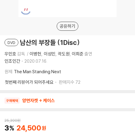
공유하기
남산의 부장들 (1Disc)
DVD
우민호
감독
이병헌
이성민
곽도원
이희준
출연
인조인간
2020.07.16.
원제
The Man Standing Next
첫번째 리뷰어가 되어주세요
판매지수
72
양면자켓 + 케이스
구매혜택
25,300
원
3
24,500