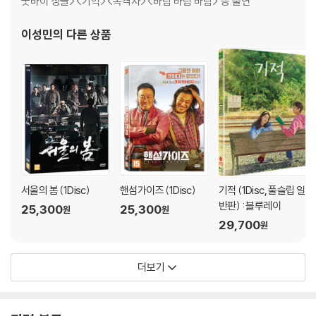
굿바이 싱글><기억><목격자><바람 바람 바람> 등 출연
이성민
의 다른 상품
서울의 봄 (1Disc)
핸섬가이즈 (1Disc)
기적 (1Disc, 풀슬립 일
반판) : 블루레이
25,300
25,300
원
원
29,700
원
더보기