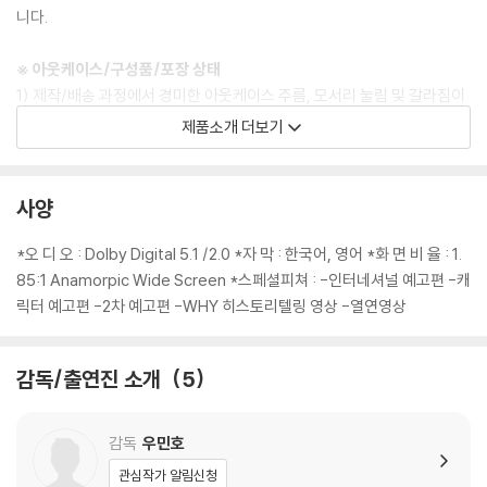
니다.
※ 아웃케이스/구성품/포장 상태
1) 제작/배송 과정에서 경미한 아웃케이스 주름, 모서리 눌림 및 갈라짐이
발생할 수 있습니다. 반품을 원하실 경우 미개봉 상태로 문의 부탁드립니
제품소개 더보기
다.
2) 스틸북 케이스 제작 과정에서 기포 혹은 경미한 인쇄 오류가 발생할 수
있습니다.
사양
3) 렌티큘러 스틸북의 경우, 보호필름이 붙어 판매되기도 합니다. 보호필
름 손상에 의한 교환/반품은 불가합니다.
*오 디 오 : Dolby Digital 5.1 /2.0 *자 막 : 한국어, 영어 *화 면 비 율 : 1.
4) 본품 보호를 위해 노란색의 카톤 박스로 재포장한 경우, 카톤박스 손상
85:1 Anamorpic Wide Screen *스페셜피쳐 : -인터네셔널 예고편 -캐
에 의한 교환/반품은 불가합니다.
릭터 예고편 -2차 예고편 -WHY 히스토리텔링 영상 -열연영상
5) 아웃케이스/구성품/포장 상태 불량에 의한 교환/반품 신청시 불량 확
인을 위해 개봉 시의 동영상을 요청할 수 있으며, 동영상이 없는 경우 교
감독/출연진 소개
5
환/반품이 제한될 수 있습니다.
※ 디스크 재생 불량
감독
우민호
1) 기기 문제로 인해 발생하는 재생 불량 현상에 대해서는 반품/교환이 불
관심작가 알림신청
가하니 최신 소프트웨어로 업데이트된 DVD/BD 전용 기기에서 재생하실