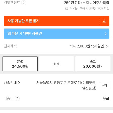
YES포인트
250원 (1%)
마니아추가적립
5만원 이상 구매 시 2천원 추가 적립
사용 가능한 쿠폰 받기
앱 다운 시 1천원 상품권
결제혜택
최대 2,000원 즉시할인
DVD
중고
원제
24,500
원
20,000
원~
배송안내
서울특별시 영등포구 은행로 11(여의도동,
변경
일신빌딩)
배송비
무료