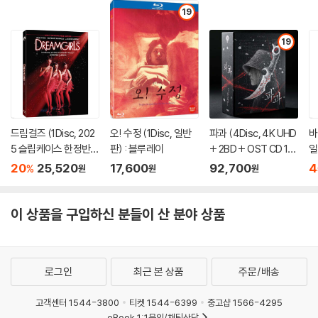
19
19
드림걸즈 (1Disc, 202
오! 수정 (1Disc, 일반
파과 (4Disc, 4K UHD
바
5 슬립케이스 한정반 B
판) : 블루레이
+ 2BD + OST CD 15
일
D) : 블루레이
00장 한정 스틸북 한정
20
25,520
17,600
92,700
4
%
원
원
원
판) : 블루레이
이 상품을 구입하신 분들이 산 분야 상품
로그인
최근 본 상품
주문/배송
고객센터 1544-3800
티켓 1544-6399
중고샵 1566-4295
eBook 1:1문의/채팅상담