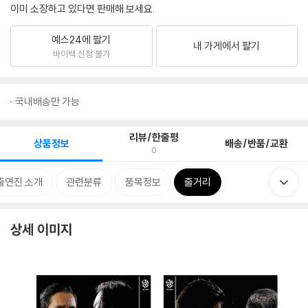
이미 소장하고 있다면 판매해 보세요.
예스24에 팔기
내 가게에서 팔기
바이백 신청 불가
국내배송만 가능
리뷰/한줄평
상품정보
배송/반품/교환
0
출연진 소개
관련분류
품목정보
줄거리
상세 이미지