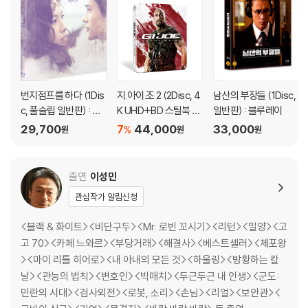
관련 사진과 동영상 및 재생 기기 모델명을 첨부하여 첨부하여 고객센터에
문의 바랍니다.
2) 사양 오인지, 오 구매, 변심 사유로의 반품은 제품 개봉 전에만 운임비
부담 후 처리 가능합니다.
3) 스틸북 한정판, 초회 한정판의 경우 제작 수량이 한정되어 있고, 택배
이동 과정에서의 손상이 발생하면, 재 판매가 어려우므로 신중한 구매 선
번지점프를 하다 (1Dis
지.아이.조 2 (2Disc, 4
남산의 부장들 (1Disc,
택을 부탁드립니다.
c, 풀슬립 일반판) : 블
K UHD+BD 스틸북 한
일반판) : 블루레이
4) 한정판 상품의 변심, 오구매로 인한 반품은 회송된 상품의 상태 확인 후
루레이
정수량) : 블루레이
29,700
7
44,000
33,000
%
원
원
원
진행이 가능합니다. 택배 이동 중 파손이 발생하지 않도록 완충 포장을 부
탁드립니다.
출연
이성민
관심작가 알림신청
<블랙 & 화이트><비단구두><Mr. 로빈 꼬시기><리턴><밀양><고
고 70><카페 느와르><부당거래><해결사><베스트셀러><체포왕
><마이 리틀 히어로><내 아내의 모든 것><하울링><방황하는 칼
날><관능의 법칙><변호인><빅매치><두근두근 내 인생><군도:
민란의 시대><검사외전><로봇, 소리><손님><리얼><보안관><