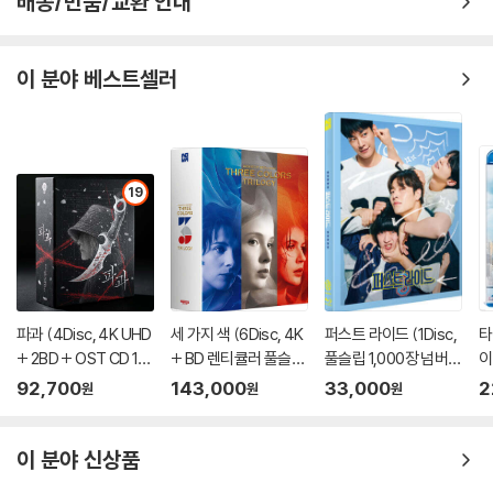
배송/반품/교환 안내
이 분야 베스트셀러
19
파과 (4Disc, 4K UHD
세 가지 색 (6Disc, 4K
퍼스트 라이드 (1Disc,
타
+ 2BD + OST CD 15
+ BD 렌티큘러 풀슬립
풀슬립 1,000장 넘버링
이
00장 한정 스틸북 한정
트릴로지 박스 한정판)
한정판) : 블루레이
92,700
143,000
33,000
2
원
원
원
판) : 블루레이
: 블루레이
이 분야 신상품