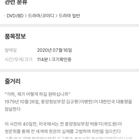
관련 분류
DVD/BD
드라마/코미디
드라마 일반
품목정보
발매일
2020년 07월 16일
시간/무게/크기
114분 | 크기확인중
줄거리
“각하, 제가 어떻게 하길 원하십니까”
1979년 10월 26일, 중앙정보부장 김규평(이병헌)이 대한민국 대통령을
암살한다.
이 사건의 40일전, 미국에서는 전 중앙정보부장 박용각(곽도원)이
청문회를 통해 전 세계에 정권의 실체를 고발하며 파란을 일으킨다.
그를 막기 위해 중앙정보부장 김규평과 경호실장 곽상천(이희준)이 나서