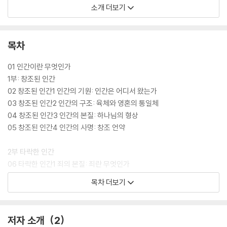
죽음의 형벌을 받게 되고, 인간 본성 전부가 오염된
소개 더보기
참으로 비참한 존재입니다.
인간,
목차
성부, 성자, 성령 삼위 하나님 사이의 영원 전 언약에 따라
성부 하나님의 구원 계획과 성자 예수님의 구원 성취와 성령 하나님의 구
01 인간이란 무엇인가
원 적용으로
1부: 창조된 인간
영광스럽게 구원되는 것이 인간 최고의 희망이며 복입니다.
02 창조된 인간1 인간의 기원: 인간은 어디서 왔는가
2014년 11월 신촌 예수마을에서 백금산.김종두 드림
03 창조된 인간2 인간의 구조: 육체와 영혼의 통일체
04 창조된 인간3 인간의 본질: 하나님의 형상
05 창조된 인간4 인간의 사명: 창조 언약
2부 타락한 인간
06 타락한 인간1 죄의 본질: 죄란 무엇인가
07 타락한 인간2 죄의 기원: 죄가 어떻게 시작되었는가
목차 더보기
08 타락한 인간3 죄의 결과: 아담의 죄가 초래한 결과는 무엇인가
09 타락한 인간4 죄의 전달: 아담의 죄가 어떻게 인류에게 영향을 미쳤는
가
저자 소개
2
10 타락한 인간5 죄의 억제: 일반 은혜