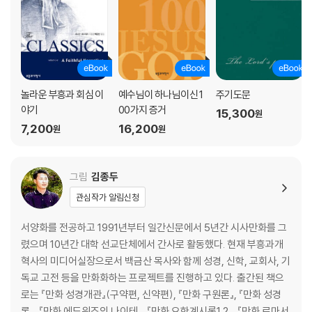
놀라운 부흥과 회심 이
예수님이 하나님이신 1
주기도문
야기
00가지 증거
15,300
원
7,200
16,200
원
원
그림
김종두
관심작가 알림신청
서양화를 전공하고 1991년부터 일간신문에서 5년간 시사만화를 그
렸으며 10년간 대학 선교단체에서 간사로 활동했다. 현재 부흥과개
혁사의 미디어실장으로서 백금산 목사와 함께 성경, 신학, 교회사, 기
독교 고전 등을 만화화하는 프로젝트를 진행하고 있다. 출간된 책으
로는 『만화 성경개관』(구약편, 신약편), 『만화 구원론』, 『만화 성경
론』, 『만화 에드워즈의 나이테』, 『만화 요한계시록1,2』, 『만화 로마서