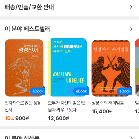
배송/반품/교환 안내
이 분야 베스트셀러
전자책으로 읽는 성경
모두가 자신의 믿음 없
성경 속의 라이벌들
믿
전서
음과 싸우고 있다
15,400
1
원
10
900
12,600
%
원
원
이 분야 신상품