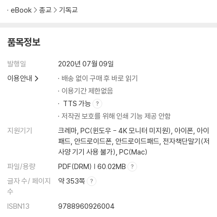
eBook
종교
기독교
품목정보
발행일
2020년 07월 09일
이용안내
배송 없이 구매 후 바로 읽기
이용기간 제한없음
TTS 가능
저작권 보호를 위해 인쇄 기능 제공 안함
지원기기
크레마, PC(윈도우 - 4K 모니터 미지원), 아이폰, 아이
패드, 안드로이드폰, 안드로이드패드, 전자책단말기(저
사양 기기 사용 불가), PC(Mac)
파일/용량
PDF(DRM) | 60.02MB
글자 수/ 페이지
약 353쪽
수
ISBN13
9788960926004