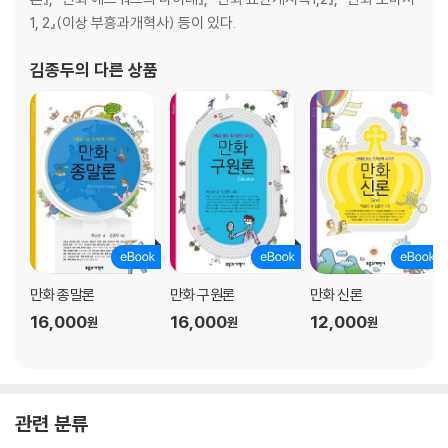
1, 2』(이상 부흥과개혁사) 등이 있다.
김종두
의 다른 상품
만화 종말론
만화 구원론
만화 신론
16,000
16,000
12,000
원
원
원
관련 분류