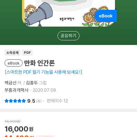
공유하기
소득공제
PDF
만화 인간론
eBook
스마트한 PDF 필기 기능을 사용해 보세요!
백금산
저
김종두
그림
부흥과개혁사
2020.07.09.
9.5
판매지수
12
8
16,000
원
16,000