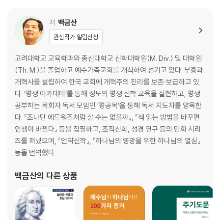
3부 구원받은 인간
저
백금산
11 구원받은 인간1 하나님의 구원 계획: 구속 언약
관심작가 알림신청
12 구원받은 인간2 하나님의 구원 실행: 은혜 언약
고려대학교 교육학과와 총신대학교 신학대학원(M. Div.) 및 대학원
(Th. M.)을 졸업하고 예수가족교회를 개척하여 섬기고 있다. 부흥과
개혁사를 설립하여 한국 교회에 개혁주의 진리를 보존·보급하고 있
다. ‘평생 아카데미’를 통해 성도의 평생 신학 교육을 실현하고, 평생
공부하는 목회자 독서 모임인 ‘평공목’을 통해 독서 지도자를 양육한
다. 『조나단 에드워즈처럼 살 수는 없을까』, 『책 읽는 방법을 바꾸면
인생이 바뀐다』 등을 집필하고, 조직신학, 성경 연구 등의 만화 시리
즈를 펴냈으며, 『언약신학』, 『하나님의 영광을 위한 하나님의 열심』
등을 번역했다.
백금산
의 다른 상품