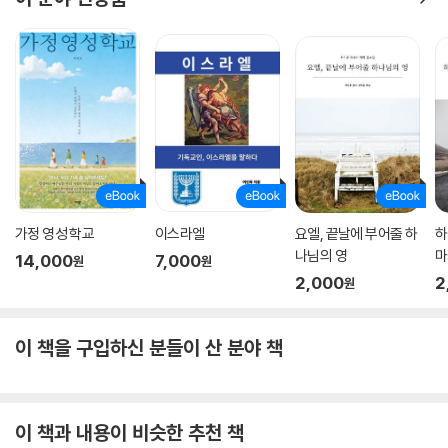
가정 영성 학교
이스라엘
요엘, 끝날에 부어줄 하
하
나님의 영
마
14,000
7,000
원
원
2,000
2
원
이 책을 구입하신 분들이 산 분야 책
이 책과 내용이 비슷한 추천 책