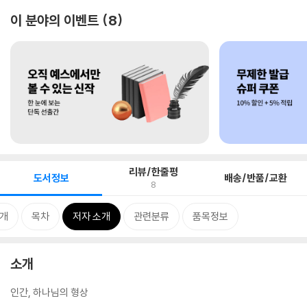
이 분야의 이벤트
8
리뷰/한줄평
도서정보
배송/반품/교환
8
개
목차
저자 소개
관련분류
품목정보
소개
인간, 하나님의 형상