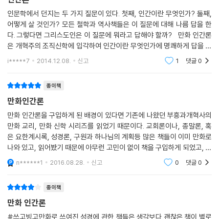
인문학에서 던지는 두 가지 질문이 있다. 첫째, 인간이란 무엇인가? 둘째,
어떻게 살 것인가? 모든 철학과 역사책들은 이 질문에 대해 나름 답을 한
다. 그렇다면 그리스도인은 이 질문에 뭐라고 답해야 할까? 만화 인간론
은 개혁주의 조직신학에 입각하여 인간이란 무엇인가에 명쾌하게 답을 한
다. 인간은 하나님의 형상으로 왕, 선지자, 제사장 역할을 맡은 자로 창조되
i*****7
2014.12.08.
신고
1
댓글
0
었으나
종이책
만화인간론
만화 인간론을 구입하게 된 배경이 있다면 기존에 나왔던 부흥과개혁사의
만화 교리, 만화 신학 시리즈를 읽었기 때문이다. 교회론이나, 종말론, 혹
은 요한계시록, 성경론, 구원과 하나님의 계획등 많은 책들이 이미 만화로
나와 있고, 읽어봤기 때문에 아무런 고민이 없이 책을 구입하게 되었고, 읽
게 되었다. 기존에 검증이 된 것이라고 생각하기 때문이다. 인간이 어떠한
n******1
2016.08.28.
신고
0
댓글
0
존재인지, 또
종이책
만화 인간론
#쓰고빙고만화로 쓰여진 성경에 관한 책들은 생각보다 괜찮은 책이 별로