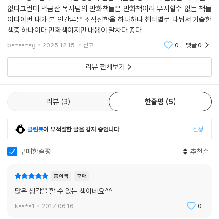
없다그런데 백금산 목사님의 만화책들은 만화책이라 무시할수 없는 책들
이다이번 내가 본 인간론은 조직신학을 하나하나 챕터별로 나눠서 기술한
책중 하나이다 만화책이지만 내용이 알차다 좋다
b******g
2025.12.15.
신고
0
댓글
0
리뷰 전체보기
리뷰
3
한줄평
5
클린봇
이 부적절한 글을 감지 중입니다.
설정
구매한줄평
추천순
종이책
구매
많은 생각을 할 수 있는 책이네요^^
k****1
2017.06.16.
0