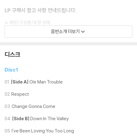
LP 구매시 참고 사항 안내드립니다.
※ 재킷/구성품/포장 상태
1) 제작/배송 과정에 따라 경미한 재킷 주름, 모서리 눌림, 갈라짐이 발생
음반소개 더보기
할 수 있으며 속지(이너 슬리브)는 디스크와의 접촉으로 인해 갈라질 수
있습니다.
외관상 불량 확인되는 상품을 개봉 시엔 반품/교환 처리 불가합니다.
디스크
2) 디스크 라벨은 공정상 매끄럽게 부착되지 않을 수도 있으며 겉포장 비
닐은 품질보증대상이 아닙니다.
Disc1
3) 일본 제작 LP는 대부분 겉비닐이 밀봉되어 있지 않습니다.
4) 디지털 다운로드 코드는 본사에서 공지 없이 증정 종료될 수 있습니다.
01
[Side A]
Ole Man Trouble
02
Respect
※ 재생 불량
1) 침압 조절 기능이 없는 턴테이블을 사용하시는 경우, (주로 올인원 형태
03
Change Gonna Come
모델) 다이내믹 사운드의 편차가 큰 트랙을 재생할 때 이상 현상이 발생할
수 있습니다.
04
[Side B]
Down In The Valley
기기 문제로 인해 발생하는 재생 불량 현상에 대해서는 반품/교환이 불가
05
I've Been Loving You Too Long
하니 침압 조절이 가능한 기기에서 재생하실 것을 권유 드립니다.