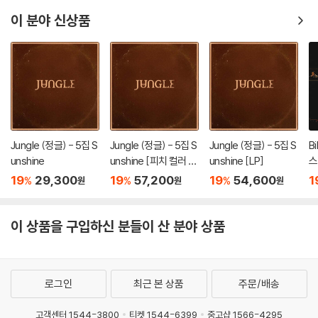
c [LP]
이 분야 신상품
Jungle (정글) - 5집 S
Jungle (정글) - 5집 S
Jungle (정글) - 5집 S
Bi
unshine
unshine [피치 컬러 L
unshine [LP]
스
P]
공
19
29,300
19
57,200
19
54,600
1
%
%
%
원
원
원
n
러
이 상품을 구입하신 분들이 산 분야 상품
로그인
최근 본 상품
주문/배송
고객센터 1544-3800
티켓 1544-6399
중고샵 1566-4295