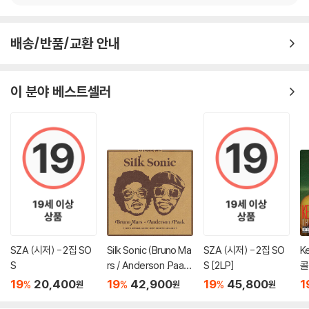
배송/반품/교환 안내
이 분야 베스트셀러
SZA (시저) - 2집 SO
Silk Sonic (Bruno Ma
SZA (시저) - 2집 SO
K
S
rs / Anderson .Paak)
S [2LP]
콜)
(실크 소닉) - 1집 An E
L
19
20,400
19
42,900
19
45,800
1
%
%
%
원
원
원
vening With Silk Soni