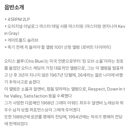
음반소개
* 45RPM 2LP
* 오리지널 아날로그 마스터 테잎 사용 마스터링 (마스터링 엔지니어 Kev
in Gray)
* 게이트폴드 슬리브
* 죽기 전에 꼭 들어야 할 앨범 1001 선정 앨범 (로버트 다이머리)
오티스 블루(Otis Blue)는 미국 언론으로부터 '킹 오브 소울'이라는 칭호
를 들었던 오티스 레딩의 가장 대표적인 앨범으로, 그는 이 앨범을 발표하
고 난 후 3년이 지나지 않은 1967년 12월에, 26세라는 젊은 나이에 비행
기 추락사고로 숨졌다.
이 앨범은 소울과 알앤비, 팝을 망라하는 앨범으로, Respect, Down In t
he Valley, Satisfaction 등을 수록했다.
그가 사망한 다음해인 1968년 그래미 어워드 최우수 알앤비 노래상과 최
우수 남자 보컬 퍼포먼스상이 그에게 주어졌다.
또한 1989년에 로큰롤 명예의 전당에, 1994년에는 작곡가 명예의 전당
에 헌액되었다.