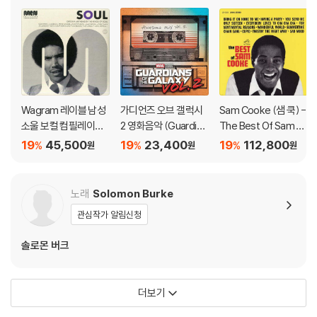
다.
1) 컬러 디스크는 웹 이미지와 실제 색상이 차이가 날 수 있습니다.
2) 컬러 디스크의 특성상 제작 공정시 앨범마다 색상 차이가 나는 경우도
있습니다.
3) 컬러 디스크는 제작 과정에서 다른 색상 염료가 섞여 얼룩과 번짐, 반점
등이 발생할 수 있습니다.
Wagram 레이블 남성
가디언즈 오브 갤럭시
Sam Cooke (샘 쿡) -
소울 보컬 컴필레이션
2 영화음악 (Guardian
The Best Of Sam C
※ 반품/교환 안내
(Soul Men) [2LP]
s Of The Galaxy Vol.
ooke [2LP]
19
45,500
19
23,400
19
112,800
%
%
%
원
원
원
1) 불량으로 인한 반품/교환 요청 시에는 불량 확인을 위해 개봉 시의 동영
2: Awesome Mix Vo
상을 요청할 수 있으며, 동영상이 없는 경우 반품/교환이 제한될 수 있습니
l. 2 OST)
다.
노래
Solomon Burke
관련 사진과 동영상 및 재생 기기 모델명을 첨부하여 첨부하여 고객센터에
관심작가 알림신청
문의 바랍니다.
2) LP는 잦은 배송 과정에서 재킷에 손상이 발생할 가능성이 높고 재판매
솔로몬 버크
가 어려우므로 신중한 구매를 부탁드립니다.
더보기