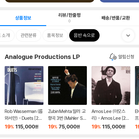
리뷰/한줄평
상품정보
배송/반품/교환
0
 소개
관련분류
품목정보
음반 속으로
Analogue Productions LP
알림신청
Rob Wasserman (롭
Zubin Mehta 말러: 교
Amos Lee (아모스
E
와서만) - Duets [2L
향곡 3번 (Mahler: Sy
리) - Amos Lee [2L
프
P]
mphony No. 3) [SA
P]
ck
19
115,000
19
75,000
19
115,000
1
%
%
%
원
원
원
CD Hybrid+CD]