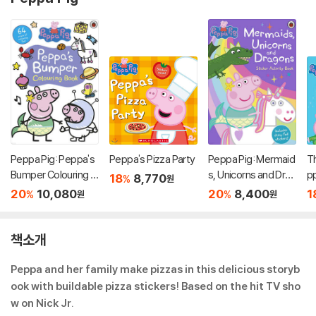
Peppa Pig: Peppa's
Peppa's Pizza Party
Peppa Pig: Mermaid
Th
Bumper Colouring B
s, Unicorns and Drag
pp
18
8,770
%
원
ook
ons Sticker Activity
20
10,080
20
8,400
1
%
%
원
원
B
책소개
Peppa and her family make pizzas in this delicious storyb
ook with buildable pizza stickers! Based on the hit TV sho
w on Nick Jr.