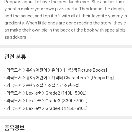
Peppa is about to have the best lunch ever! She and her famil
y host a make-your-own pizza party. They knead the dough,
add the sauce, and top it off with all of their favorite yummy in
gredients. When little ones are done reading the story, they c
an make their own pie in the back of the book with special piz
za stickers!
관련 분류
외국도서
유아/어린이
유아
[그림책 Picture Books]
외국도서
유아/어린이
캐릭터 Characters
[Peppa Pig]
외국도서
문학/소설
소설
청소년소설
외국도서
Lexile®
Grade2 (140L-500L)
외국도서
Lexile®
Grade3 (330L-700L)
외국도서
Lexile®
Grade4 (445L-810L)
품목정보