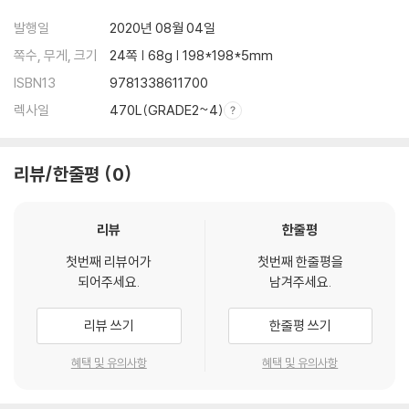
발행일
2020년 08월 04일
쪽수, 무게, 크기
24쪽 | 68g | 198*198*5mm
ISBN13
9781338611700
렉사일
470L(GRADE2~4)
리뷰/한줄평
0
리뷰
한줄평
첫번째 리뷰어가
첫번째 한줄평을
되어주세요.
남겨주세요.
리뷰 쓰기
한줄평 쓰기
혜택 및 유의사항
혜택 및 유의사항