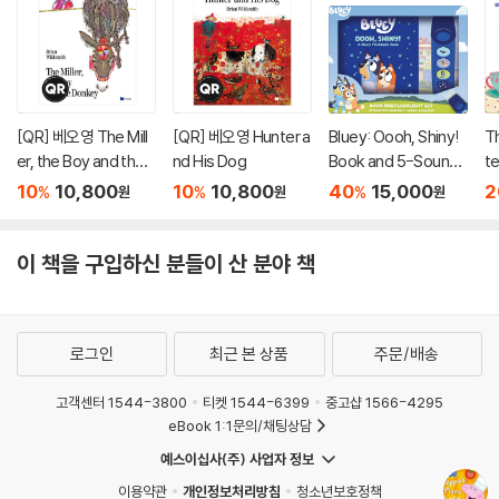
[QR] 베오영 The Mill
[QR] 베오영 Hunter a
Bluey: Oooh, Shiny!
T
er, the Boy and the
nd His Dog
Book and 5-Sound
te
Donkey
Flashlight Set [With
ar
10
10,800
10
10,800
40
15,000
2
%
%
%
원
원
원
Battery]
이 책을 구입하신 분들이 산 분야 책
로그인
최근 본 상품
주문/배송
고객센터 1544-3800
티켓 1544-6399
중고샵 1566-4295
eBook 1:1문의/채팅상담
예스이십사(주) 사업자 정보
이용약관
개인정보처리방침
청소년보호정책