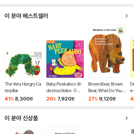
이 분야 베스트셀러
The Very Hungry Ca
Baby Peekaboo (In
Brown Bear, Brown
De
terpillar
destructibles: 구강
Bear, What Do You S
e
기 아이를 위한 츄잉북
ee?
41
8,300
20
7,920
27
9,120
4
%
%
%
원
원
원
시리즈)
이 분야 신상품