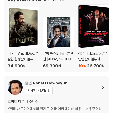
디스크에 미세한 잔 흠집이 남아있거나 인쇄 면이 깨끗하지 않은 경우가
있으며, 상품의 불량이 아닙니다. 단, 재생에 이상이 있는 경우에는 불량으
로 인한 반품/교환이 가능합니다.
※ 교환/반품 안내
1) 불량으로 인한 교환/반품 요청 시에는 불량 확인을 위해 개봉 시의 동영
상을 요청할 수 있으며, 동영상이 없는 경우 교환/반품이 제한될 수 있습니
다.
관련 사진과 동영상 및 재생 기기 모델명을 첨부하여 첨부하여 고객센터에
더 커버넌트 (1Disc, 풀
셜록 홈즈 2-Film 콜렉
리볼버 (1Disc, 풀슬립
문의 바랍니다.
슬립 한정판) : 블루레
션 (4Disc, 4K UHD
일반판) : 블루레이
2) 사양 오인지, 오 구매, 변심 사유로의 반품은 제품 개봉 전에만 운임비
이
슬립케이스 포함) : 블
34,900
69,300
10
26,700
%
원
원
원
부담 후 처리 가능합니다.
루레이
3) 스틸북 한정판, 초회 한정판의 경우 제작 수량이 한정되어 있고, 택배
이동 과정에서의 손상이 발생하면, 재 판매가 어려우므로 신중한 구매 선
출연
Robert Downey Jr.
택을 부탁드립니다.
관심작가 알림신청
4) 한정판 상품의 변심, 오구매로 인한 반품은 회송된 상품의 상태 확인 후
진행이 가능합니다. 택배 이동 중 파손이 발생하지 않도록 완충 포장을 부
로버트 다우니 주니어
탁드립니다.
<찰리 채플린>에서의 연기로 영국 아카데미상 최우수 남우주연상