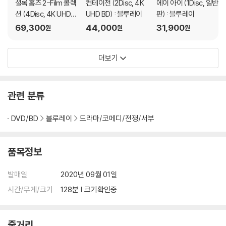
셜록 홈즈 2-Film 콜렉
컨테이전 (2Disc, 4K
에이 아이 (1Disc, 일반
션 (4Disc, 4K UHD
UHD BD) : 블루레이
판) : 블루레이
슬립케이스 포함) : 블
69,300
44,000
31,900
원
원
원
루레이
더보기
관련 분류
DVD/BD
블루레이
드라마/코메디/전쟁/서부
품목정보
발매일
2020년 09월 01일
시간/무게/크기
128분 | 크기확인중
줄거리