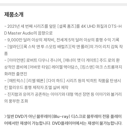
루레이
루
제품소개
- 2021년 세 번째 시리즈를 앞둔 [셜록 홈즈]를 4K UHD 화질과 DTS-H
D Master Audio의 음향으로
- 9,000만 달러 이상의 제작비, 전세계 5억 달러 이상의 흥행 수익 기록
- [알라딘][록 스탁 앤 투 스모킹 배럴즈][락 앤 롤라]의 가이 리치 감독 작
품
- [아이언맨] 로버트 다우니 주니어, [애너미 앳 더 게이트] 주드 로의 환
상적인 콤비에 [어바웃 타임] 레이첼 맥아담스, [킹스맨] 마크 스트롱까지
화려한 출연진
- [매트릭스] [리썰 웨폰] [다이 하드] 시리즈 등의 빅히트 작품을 탄생시
킨 할리우드 흥행 제작자 조엘 실버 제작
- 진지함과 유머가 공존하는 이야기와 대형 액션 장면 등 이야기와 볼거리
의 풍부한 조화
>
일반 DVD가 아닌 블루레이(Blu-ray) 디스크로 블루레이 전용 플레이
어에서만 재생이 가능합니다.
DVD플레이어에서는 재생이 불가능합니다.