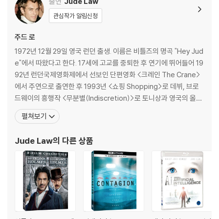
출연
Jude Law
관심작가 알림신청
주드 로
1972년 12월 29일 영국 런던 출생. 이름은 비틀즈의 명곡 "Hey Jud
e"에서 따왔다고 한다. 17세에 고교를 중퇴한 후 연기에 뛰어들어 19
92년 런던국제영화제에서 선보인 단편영화 <크레인 The Crane>
에서 주연으로 출연한 후 1993년 <쇼핑 Shopping>로 데뷔, 브로
드웨이의 흥행작 <무분별(Indiscretion)>로 토니상과 영국의 올리
비에상에 노미네이트되면서 주목받기 시작했다. 96년 헐리웃에 진
펼쳐보기
출, 97년 극작가 오스카 와일드의 전기 영화 <와일드>(97)에서 와
일드의 동성애 연인 보씨로 등장하여 영국의 영화 비평가 협회상과 E
Jude Law
의 다른 상품
vening Stan