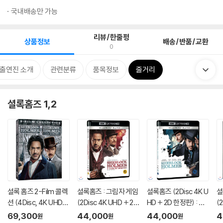
국내배송만 가능
리뷰/한줄평
상품정보
배송/반품/교환
0
/출연진 소개
관련분류
품목정보
줄거리
셜록홈즈 1,2
셜록 홈즈 2-Film 콜렉
셜록홈즈 : 그림자 게임
셜록홈즈 (2Disc 4K U
셜
션 (4Disc, 4K UHD
(2Disc 4K UHD + 2D
HD + 2D 한정판) : 블
(
슬립케이스 포함) : 블
한정판) : 블루레이
루레이
스
69,300
44,000
44,000
4
원
원
원