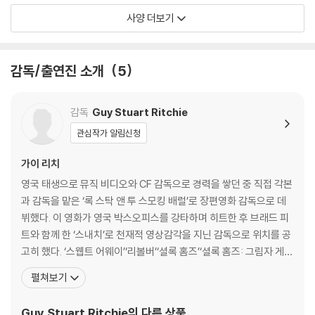
키어, 러시아어, 태국어, 슬로베니아어, 세르비아어, 중국어, 크로아티아
에 의한 교환/반품은 불가합니다.
사양 더보기
어, 아랍어, 불가리아어, 광동어, 라트비아어, 리투아니아어, 폴란드어 -
5) 아웃케이스/구성품/포장 상태 불량에 의한 교환/반품 신청시 불량 확
스페셜 피쳐 오디오: 영어 - 스페셜 피쳐 자막: 한국어, 영어 - 화면비율: 1.
인을 위해 개봉 시의 동영상을 요청할 수 있으며, 동영상이 없는 경우 교
85:1 (16x9 FF) - 디스크 타입: Disc - 4K: BD66, BD: BD50 ■ SPECI
환/반품이 제한될 수 있습니다.
감독/출연진 소개
5
AL FEATURES (2D 블루레이에 포함) MMM - Director Guy Ritchie
Walk On MMM - PiP MMM - Storyboard Comparisons MMM - S
※ 디스크 재생 불량
till Gallery MMM - Timeline MMM - Drawbridges & Doilies: Desi
감독
Guy Stuart Ritchie
1) 기기 문제로 인해 발생하는 재생 불량 현상에 대해서는 반품/교환이 불
gning a Late Victorian London (04:46) MMM - Not a Deerstalk
가하니 최신 소프트웨어로 업데이트된 DVD/BD 전용 기기에서 재생하실
관심작가 알림신청
er Cap in Sight (03:35) MMM - Ba-ritsu: A Turtorial (03:37) MM
것을 권유해 드립니다.
M - Elementary English: Perfecting Sherlock's Accent (04:15)
가이 리치
2) 정전기와 먼지로 인해 재생이 원활하지 않은 경우가 있습니다. 디스크
MMM - The One That Got Away (03:37) MMM - Powers of Ob
를 마른 천으로 닦으시거나, DVD 클리너 등 전용 제품을 이용하면 대부분
영국 태생으로 뮤직 비디오와 CF 감독으로 경력을 쌓던 중 직접 각본
servation & Deduction (04:11) MMM - The Sherlockians (03:1
해결됩니다.
과 감독을 맡은 ‘록 스탁 앤 투 스모킹 배럴’로 장편영화 감독으로 데
5) MMM - Future Past Sherlock Holmes: Reinvented (14:06)
3) 일부 PC 연결형 ODD의 경우 호환 상의 문제로 정상적인 디스크도 재
뷔했다. 이 영화가 영국 박스오피스를 강타하며 히트한 후 브래드 피
생이 불가능한 경우가 있습니다. 독립형 전용 플레이어 사용을 권장드리
트와 함께 한 ‘스내치’로 천재적 영상감각을 지닌 감독으로 위치를 공
며, ODD 사용으로 인한 재생 불량의 경우 교환 시에도 동일한 오류가 발
고히 했다. ‘스웹트 어웨이’‘리볼버’‘셜록 홈즈’‘셜록 홈즈: 그림자 게
생할 수 있음을 알려드립니다.
임’ 등의 작품이 있다. - 감독 2000 스내치 (Snatch) 1998 록 스탁
펼쳐보기
앤 투 스모킹 배럴즈 (Lock, Stock and Two Smoking Barrels)
※ 디스크 외관 불량
- 각 본 2000 스내치 (Snat
Guy Stuart Ritchie
의 다른 상품