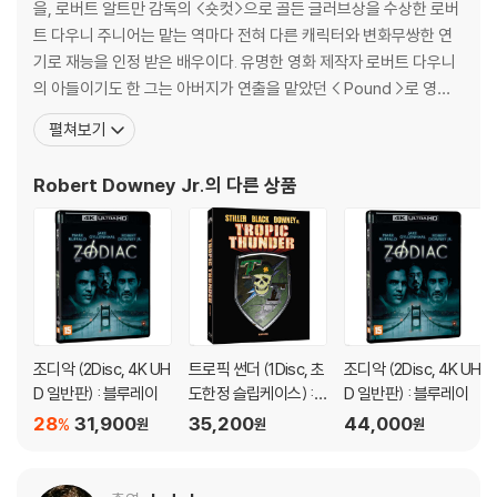
을, 로버트 알트만 감독의 <숏컷>으로 골든 글러브상을 수상한 로버
트 다우니 주니어는 맡는 역마다 전혀 다른 캐릭터와 변화무쌍한 연
기로 재능을 인정 받은 배우이다. 유명한 영화 제작자 로버트 다우니
의 아들이기도 한 그는 아버지가 연출을 맡았던 < Pound >로 영화
에 데뷔한 이후 <올리버 스톤의 킬러>에서 냉소적인 토크쇼 호스트
펼쳐보기
로, <인 드림스>에서 광적인 복수심에 사로잡힌 악당으로 분해 자기
만의 색깔로 캐릭터를 완성시킨 연기를 선보였다. TV시리즈 <앨리
Robert Downey Jr.
의 다른 상품
의 사랑 만들기>에서 코미디에 도전한 로버트 다우니 주니
조디악 (2Disc, 4K UH
트로픽 썬더 (1Disc, 초
조디악 (2Disc, 4K UH
D 일반판) : 블루레이
도한정 슬립케이스) :
D 일반판) : 블루레이
블루레이
28
31,900
35,200
44,000
%
원
원
원