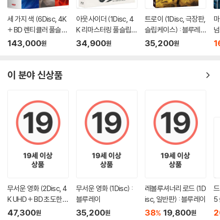
세 가지 색 (6Disc, 4K
아웃사이더 (1Disc, 4
트로이 (1Disc, 극장판,
마
+ BD 렌티큘러 풀슬립
K 리마스터링 풀슬립) :
슬립케이스) : 블루레
넘
트릴로지 박스 한정판)
블루레이
이
:
143,000
34,900
35,200
1
원
원
원
: 블루레이
이 분야 신상품
무서운 영화 (2Disc, 4
무서운 영화 (1Disc) :
레볼루셔너리 로드 (1D
드
K UHD + BD 초도한정
블루레이
isc, 일반판) : 블루레이
5
슬립케이스) : 블루레
D
47,300
35,200
38
19,800
2
%
원
원
원