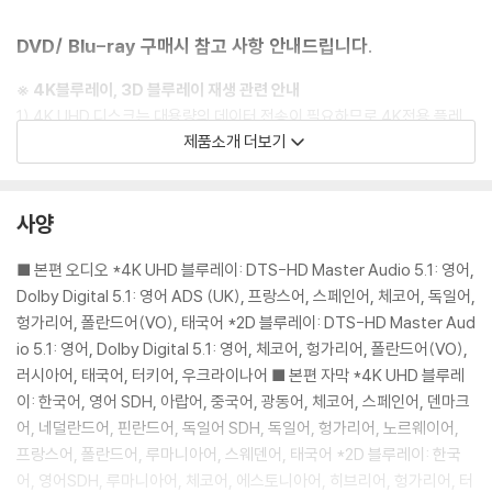
DVD/ Blu-ray 구매시 참고 사항 안내드립니다.
※ 4K블루레이, 3D 블루레이 재생 관련 안내
1) 4K UHD 디스크는 대용량의 데이터 전송이 필요하므로 4K전용 플레
제품소개 더보기
이어를 사용하셔야 합니다. 더불어 플레이어 소프트웨어 최신 버전의 업데
이트, 대용량 케이블 사용이 필수입니다.
2) 3D 블루레이는 전용 플레이어와 3D 지원 TV를 통해서만 재생 가능합
사양
니다.
■ 본편 오디오 *4K UHD 블루레이: DTS-HD Master Audio 5.1: 영어,
※ 아웃케이스/구성품/포장 상태
Dolby Digital 5.1: 영어 ADS (UK), 프랑스어, 스페인어, 체코어, 독일어,
1) 제작/배송 과정에서 경미한 아웃케이스 주름, 모서리 눌림 및 갈라짐이
헝가리어, 폴란드어(VO), 태국어 *2D 블루레이: DTS-HD Master Aud
발생할 수 있습니다. 반품을 원하실 경우 미개봉 상태로 문의 부탁드립니
io 5.1: 영어, Dolby Digital 5.1: 영어, 체코어, 헝가리어, 폴란드어(VO),
다.
러시아어, 태국어, 터키어, 우크라이나어 ■ 본편 자막 *4K UHD 블루레
2) 스틸북 케이스 제작 과정에서 기포 혹은 경미한 인쇄 오류가 발생할 수
이: 한국어, 영어 SDH, 아랍어, 중국어, 광동어, 체코어, 스페인어, 덴마크
있습니다.
어, 네덜란드어, 핀란드어, 독일어 SDH, 독일어, 헝가리어, 노르웨이어,
3) 렌티큘러 스틸북의 경우, 보호필름이 붙어 판매되기도 합니다. 보호필
프랑스어, 폴란드어, 루마니아어, 스웨덴어, 태국어 *2D 블루레이: 한국
름 손상에 의한 교환/반품은 불가합니다.
어, 영어SDH, 루마니아어, 체코어, 에스토니아어, 히브리어, 헝가리어, 터
4) 본품 보호를 위해 노란색의 카톤 박스로 재포장한 경우, 카톤박스 손상