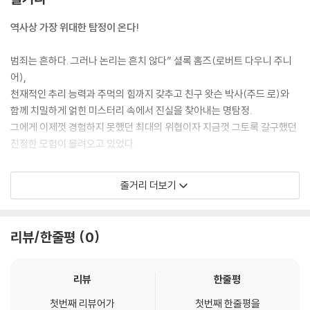
역사상 가장 위대한 탐정이 온다!
범죄는 흔하다. 그러나 논리는 흔치 않다” 셜록 홈즈(로버트 다우니 주니
어),
천재적인 추리 능력과 주먹의 힘까지 갖추고 친구 왓슨 박사(주드 로)와
함께 치밀하게 얽힌 미스터리 속에서 진실을 찾아내는 명탐정.
그에게 이제껏 경험하지 못했던 최대의 위협이자 지금껏 그토록 갈구했던
진정한 모험이 몰려오고 있었다.
다섯 명의 여인들이 종교 의식의 제물로 끔찍하게 살해되는 사건이 잇따라
줄거리 더보기
발생하고,
홈즈와 왓슨은 간발의 차이로 마지막 희생자가 될 뻔한 여인을 구한다.
범인은 비밀 종교집단 소속의 블랙우드(마크 스트롱). 붙잡힌 블랙우드는
리뷰/한줄평
0
사형 집행일이 다가올수록 강력한 어둠의 힘을 발휘하고,
자신의 죽음은 계획의 일부에 지나지 않는다며 홈즈에게 경고한다.
리뷰
한줄평
첫번째 리뷰어가
첫번째 한줄평을