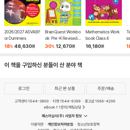
2026/2027 ASVAB F
Brain Quest Workbo
Mathematics Work
Te
or Dummies
ok: Pre-K Revised E
book Class 4
s
dition
s 
18
48,630
30
12,670
16,180
1
%
%
원
원
원
n
oo
cc
이 책을 구입하신 분들이 산 분야 책
로그인
최근 본 상품
주문/배송
고객센터 1544-3800
티켓 1544-6399
중고샵 1566-4295
eBook 1:1문의/채팅상담
예스이십사(주) 사업자 정보
이용약관
개인정보처리방침
청소년보호정책