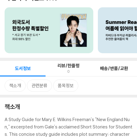
리뷰/한줄평
도서정보
배송/반품/교환
0
책소개
관련분류
품목정보
책소개
A Study Guide for Mary E. Wilkins Freeman's "New England Nu
n," excerpted from Gale's acclaimed Short Stories for Student
s. This concise study guide includes plot summary; character