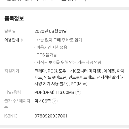
6.3. 특성
6.4. 판별과정
품목정보
6.5. 교육적 지원
발행일
2020년 08월 01일
제7장 시각장애
이용안내
배송 없이 구매 후 바로 읽기
7.1. 정의 및 눈의 구조 7.2. 원인 및 장애상태 7.3. 특성 7.4. 교육
이용기간 제한없음
제8장 청각장애
TTS 불가능
저작권 보호를 위해 인쇄 기능 제공 안함
8.1. 정의 및 분류 8.2. 귀의 구조 및 장애원인 8.3. 특성 8.4. 판별 8.5. 교
지원기기
크레마, PC(윈도우 - 4K 모니터 미지원), 아이폰, 아이
육
패드, 안드로이드폰, 안드로이드패드, 전자책단말기(저
사양 기기 사용 불가), PC(Mac)
제9장 정서 및 행동장애
파일/용량
PDF(DRM) | 13.00MB
글자 수/ 페이지
약 486쪽
9.1. 정의 및 분류
수
9.2. 원인
ISBN13
9788920037801
9.3. 심리적·행동적 특성
9.4. 판별 및 평가