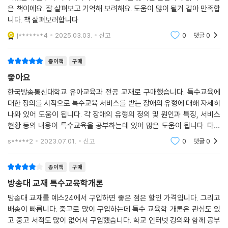
은 책이에요. 잘 살펴보고 기억해 보려해요. 도움이 많이 될거 같아 만족합
니다. 책 살펴보려합니다
제16장 장애영유아 가족에 대한 이해와 지원
16.1. 장애영유아 가족에 대한 이해
j*******4
2025.03.03.
신고
0
댓글
0
16.2. 생애주기별 가족 욕구 기반 지원
16.3. 유아교육기관에서의 장애영유아 가족지원 실제
종이책
구매
좋아요
한국방송통신대학교 유아교육과 전공 교재로 구매했습니다. 특수교육에
대한 정의를 시작으로 특수교육 서비스를 받는 장애의 유형에 대해 자세히
나와 있어 도움이 됩니다. 각 장애의 유형의 정의 및 원인과 특징, 서비스
현황 등의 내용이 특수교육을 공부하는데 있어 많은 도움이 됩니다. 다만
관련 법에 관한 내용이 강의에 비해 약하게 소개되어 있어 보충이 있으면
s*****2
2023.07.01.
신고
0
댓글
0
좋을 듯 합니다.
종이책
구매
방송대 교재 특수교육학개론
방송대 교재를 예스24에서 구입하면 좋은 점은 할인 가격입니다. 그리고
배송이 빠릅니다. 중고로 많이 구입하는데 특수 교육학 개론은 관심도 있
고 중고 서적도 많이 없어서 구입했습니다. 학교 인터넷 강의와 함께 공부