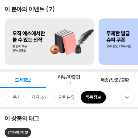
이 분야의 이벤트
7
리뷰/한줄평
도서정보
배송/반품/교환
13
개
목차
저자 소개
관련분류
품목정보
이 상품의 태그
#호원대학교