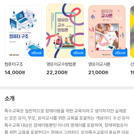
컴퓨터구조
영유아교수방법론
영유아교사론
선
14,000
22,200
21,000
1
원
원
원
소개
특수교육은 일반적으로 장애아동을 위한 교육이라고 생각하지만 실제로
는 모든 유아, 부모, 유아교사를 위한 교육을 포괄하는 개념이다. 우선 유아
특수교육 대상은 장애아동뿐만 아니라 영재아를 포함하며, 장애위험유아
를 위한 교육을 포괄한다는 점에서 그러하다. 유아특수교육이 중요한 이유