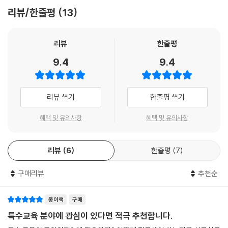
9.5. 교육
리뷰/한줄평
13
제10장 의사소통장애: 언어 및 말장애
10.1. 정의 및 아동의 언어발달
리뷰
한줄평
10.2. 원인
9.4
9.4
10.3. 특성
10.4. 판별
10.5. 치료 및 지도
리뷰 쓰기
한줄평 쓰기
제11장 학습장애
혜택 및 유의사항
혜택 및 유의사항
11.1. 정의
11.2. 원인 및 특성
11.3. 판별
리뷰
6
한줄평
7
11.4. 교육
구매리뷰
추천순
제12장 지체 및 건강장애
12.1. 정의
종이책
구매
12.2. 원인 및 상태
특수교육 분야에 관심이 있다면 적극 추천합니다.
12.3. 대체 보조기구 및 물리적 환경