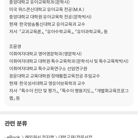
중앙대학교 유아교육학과(문학사)
지원할 수 있는 지식의 기초가 되기를 바란다. 나아가 특수아동으로 진단
3.2. 통합교육의 역사적 배경
미국 위스콘신대학교 유아교육 전공(M.A.)
받은 유아뿐만 아니라 경계선상에 있는 유아들을 지원하기 위하여 특수교
3.3. 통합교육의 당위성 및 영향
중앙대학교 대학원 유아교육학 전공(문학박사)
육에 대한 학습 내용이 도움이 되기를 바란다. 마지막으로 특수아동은 학
3.4. 통합교육을 위한 구성요인
현재: 한국방송통신대학교 유아교육과 교수
급의 운영을 힘들고 불편하게 하는 존재가 아니라 함께 살아가는 소중한
3.5. 통합교육을 위한 협력적 접근
저서: 『교과교육론』, 『유아수학교육』, 『유아과학교육』 등
사회의 구성원임을 인식하고 열린 태도가 형성되기를 소망한다.
제4장 발달지체 및 발달영역별 교수방법과 지원체계
조윤경
4.1. 발달지체에 대한 이해
이화여자대학교 영어영문학과(영문학사)
4.2. 발달지체 영유아 교수방법
이화여자대학교 대학원 특수교육학과(문학석사 및 특수교육학박사)
4.3. 발달지체를 위한 지원체계
이화여자대학교 특수교육연구소 선임연구원
광운대학교 교육대학원 장애통합교육전공 주임교수
제5장 지적장애
현재: 한국성서대학교 영유아보육학과 교수
5.1. 정의 및 분류
저서: 『특수아 진단 및 평가』, 『특수아 행동지도』, 『개별화교육프로그
5.2. 원인
램』 등
5.3. 특성
5.4. 교육
제6장 자폐성 장애
관련 분류
6.1. 정의 및 분류
6.2. 원인
eBook
해외원서 전자책
대학교재/전문서적