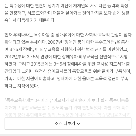
는 특수성에 대한 편견이 생기기 이전에 개개인의 서로 다른 능력과 특성
을 인정하고, 서로 도와가며 더불어 살아가는 것의 가치를 보다 쉽게 생활
속에서 터득해 가기 때문이다.
현재 우리나라는 특수아동 중 장애유아에 대한 사회적·교육적 관심이 점차
확대되고 있는 추세이다. 2007년 「장애인 등에 대한 특수교육법」을 통하
여 3~5세 장애유아 의무교육을 시행하기 위한 법적 근거를 마련하였고,
2012년부터 3~5세 연령에 대한 장애유아 의무교육을 전면적으로 시행
하였다. 그리고 2015년에는 3~5세 장애유아를 위한 교사용 지도서가 출
간되었다. 그러나 여전히 유아교사들의 통합교육을 위한 준비가 부족하며,
가족에 대한 지원이 미흡하고, 영재아에 대한 올바른 교육적 접근이 부족
하다는 지적이 있다.
『특수교육학개론』은 미래 유아교사가 될 학습자가 보다 쉽게 특수아동을
이해하고 통합교육을 할 수 있도록 돕기 위해 편찬되었다. 이를 위해 특수
아동의 장애 유형에 따른 정의, 특성뿐만 아니라 교수-학습 방법을 자세히
제시하였다. 또한 각 장애유아의 특성을 반영한 체계적인 교육이 이루어질
소개 더보기
수 있도록 개별화 교육방법과 가족 협력방안을 제시하고, 특수아동에 대한