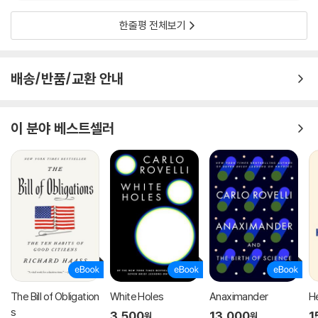
한줄평 전체보기
배송/반품/교환 안내
이 분야 베스트셀러
The Bill of Obligation
White Holes
Anaximander
H
s
3,500
13,000
1
원
원