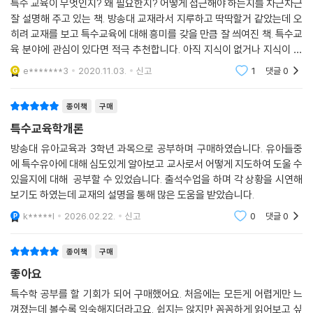
특수 교육이 무엇인지? 왜 필요한지? 어떻게 접근해야 하는지를 차근차근
12.4. 교육
잘 설명해 주고 있는 책. 방송대 교재라서 지루하고 딱딱할거 같았는데 오
히려 교재를 보고 특수교육에 대해 흥미를 갖을 만큼 잘 씌여진 책. 특수교
제13장 우수아와 재능아
육 분야에 관심이 있다면 적극 추천합니다. 아직 지식이 없거나 지식이 필
13.1. 정의 및 교육의 필요성
요하신 분이면 혼자서 읽고 충분히 이해와 개념정리가 되는 책입니다.
e*******3
2020.11.03.
신고
1
댓글
0
13.2. 우수성의 기원
13.3. 특성
종이책
구매
13.4. 미성취 우수아
13.5. 판별
특수교육학개론
13.6. 우수아의 교육
방송대 유아교육과 3학년 과목으로 공부하며 구매하였습니다. 유아들중
에 특수유아에 대해 심도있게 알아보고 교사로서 어떻게 지도하여 도울 수
제14장 개별화 교육 프로그램
있을지에 대해 공부할 수 있었습니다. 출석수업을 하며 각 상황을 시연해
14.1. 정의와 개발과정
보기도 하였는데 교재의 설명을 통해 많은 도움을 받았습니다.
14.2. 개별화 교육 프로그램 작성과정
k*****l
2026.02.22.
신고
0
댓글
0
14.3. 단기목표의 학급 내 중재 계획 및 실시
종이책
구매
제15장 문제행동지도: 긍정적 행동지원
좋아요
15.1. 긍정적 행동지원의 이해
15.2. 긍정적 행동지원의 3차원 시행
특수학 공부를 할 기회가 되어 구매했어요. 처음에는 모든게 어렵게만 느
껴졌는데 볼수록 익숙해지더라고요. 쉽지는 않지만 꼼꼼하게 읽어보고 싶
15.3. 개별화 지원의 5단계 실행