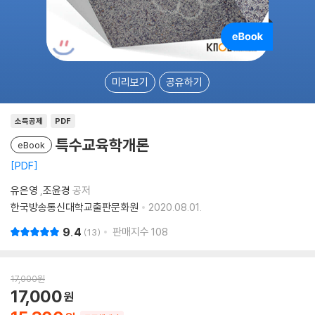
미리보기
공유하기
소득공제
PDF
특수교육학개론
eBook
PDF
유은영
,
조윤경
공저
한국방송통신대학교출판문화원
2020.08.01.
9.4
판매지수
108
13
17,000
원
17,000