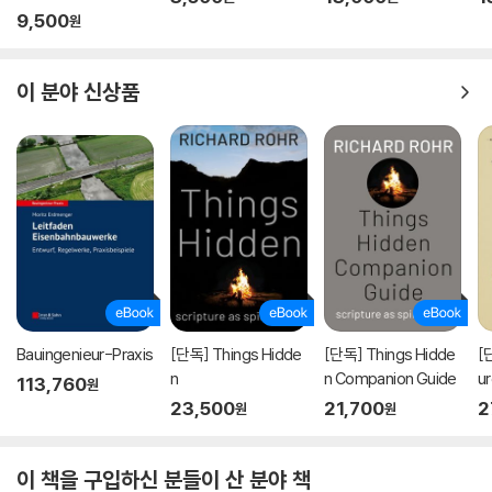
9,500
원
이 분야 신상품
Bauingenieur-Praxis
[단독] Things Hidde
[단독] Things Hidde
[
n
n Companion Guide
u
113,760
원
23,500
21,700
2
원
원
이 책을 구입하신 분들이 산 분야 책