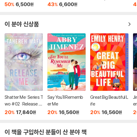
'원더' 원작 소설
50
6,500
43
6,600
4
%
%
원
원
이 분야 신상품
Shatter Me: Series T
Say You'll Rememb
Great Big Beautiful L
Ji
wo #02 : Release M
er Me
ife
e
e
20
17,840
20
16,560
20
16,560
2
%
%
%
원
원
원
이 책을 구입하신 분들이 산 분야 책