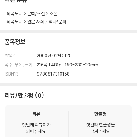
외국도서
문학/소설
소설
외국도서
인문 사회
역사/문화
품목정보
발행일
2000년 01월 01일
쪽수, 무게, 크기
216쪽 | 481g | 150*230*20mm
ISBN13
9780817310158
리뷰/한줄평
0
리뷰
한줄평
첫번째 리뷰어가
첫번째 한줄평을
되어주세요.
남겨주세요.