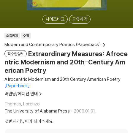
사이즈비교
공유하기
소득공제
수입
Modern and Contemporary Poetics (Paperback)
Extraordinary Measures: Afroce
직수입양서
ntric Modernism and 20th-Century Am
erican Poetry
Afrocentric Modernism and 20th Century American Poetry
Paperback
바인딩/에디션 안내
Thomas, Lorenzo
The University of Alabama Press
2000.01.01.
첫번째 리뷰어가 되어주세요