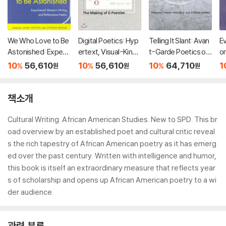
We Who Love to Be
Digital Poetics: Hyp
Telling It Slant: Avan
E
Astonished: Experi
ertext, Visual-Kineti
t-Garde Poetics of
o
mental Women's Wr
c Text and Writing in
the 1990s
ea
10
56,610
10
56,610
10
64,710
1
%
%
%
원
원
원
iting and Performan
Programmable Med
e 
ce Poetics
ia
책소개
Cultural Writing. African American Studies. New to SPD. This br
oad overview by an established poet and cultural critic reveal
s the rich tapestry of African American poetry as it has emerg
ed over the past century. Written with intelligence and humor,
this book is itself an extraordinary measure that reflects year
s of scholarship and opens up African American poetry to a wi
der audience.
관련 분류