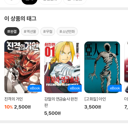
이 상품의 태그
#완결
#액션물
#무협
#소년만화
진격의 거인
강철의 연금술사 완전
[고화질] 아인
더
판
10
2,500
3,500
7
%
원
원
5,500
원