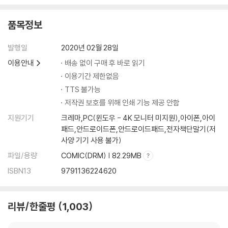
품목정보
발행일
2020년 02월 28일
이용안내
배송 없이 구매 후 바로 읽기
이용기간 제한없음
TTS 불가능
저작권 보호를 위해 인쇄 기능 제공 안함
지원기기
크레마,PC(윈도우 - 4K 모니터 미지원),아이폰,아이
패드,안드로이드폰,안드로이드패드,전자책단말기(저
사양 기기 사용 불가)
파일/용량
COMIC(DRM) | 82.29MB
ISBN13
9791136224620
리뷰/한줄평
1,003