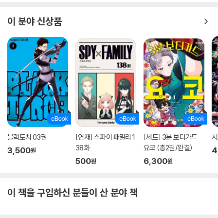
이 분야 신상품
블랙토치 03권
[연재] 스파이 패밀리 1
[세트] 3분 보디가드
시
38화
요코 (총2권/완결)
3,500
4
원
500
6,300
원
원
이 책을 구입하신 분들이 산 분야 책