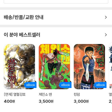
배송/반품/교환 안내
이 분야 베스트셀러
[연재] 열혈강호
체인소 맨
킹덤
열
400
3,500
3,000
2
원
원
원