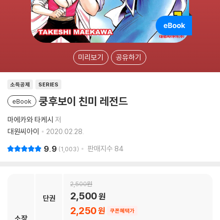
미리보기
공유하기
소득공제
SERIES
쿵후보이 친미 레전드
eBook
마에카와 타케시
저
대원씨아이
2020.02.28.
9.9
판매지수
84
1,003
2,500
2,500
단권
2,250
쿠폰혜택가
소장