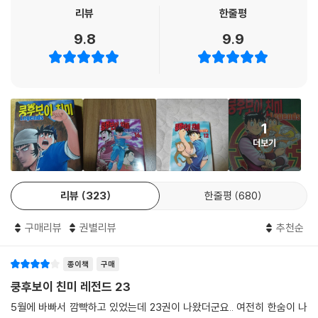
리뷰
한줄평
9.8
9.9
1
더보기
리뷰
323
한줄평
680
구매리뷰
권별리뷰
추천순
종이책
구매
쿵후보이 친미 레전드 23
5월에 바빠서 깜빡하고 있었는데 23권이 나왔더군요.. 여전히 한숨이 나