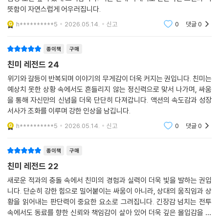
뜻함이 자연스럽게 어우러집니다.
h**********5
2026.05.14.
신고
0
댓글
0
종이책
구매
친미 레전드 24
위기와 갈등이 반복되며 이야기의 무게감이 더욱 커지는 권입니다. 친미는
예상치 못한 상황 속에서도 흔들리지 않는 정신력으로 맞서 나가며, 싸움
을 통해 자신만의 신념을 더욱 단단히 다져갑니다. 액션의 속도감과 성장
서사가 조화를 이루며 강한 인상을 남깁니다.
h**********5
2026.05.14.
신고
0
댓글
0
종이책
구매
친미 레전드 22
새로운 적과의 충돌 속에서 친미의 경험과 실력이 더욱 빛을 발하는 권입
니다. 단순히 강한 힘으로 밀어붙이는 싸움이 아니라, 상대의 움직임과 상
황을 읽어내는 판단력이 중요한 요소로 그려집니다. 긴장감 넘치는 전투
속에서도 동료를 향한 신뢰와 책임감이 살아 있어 더욱 깊은 몰입감을 전