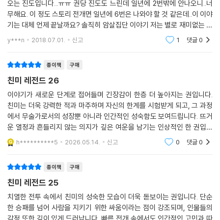
오는 진도입니다...ㅠㅠ 권당 진도도 느린데 일년에 2번밖에 안나오니..너
무해요. 이 정도 스토리 전개면 일년에 6번은 나와야 할 것 같은데..이 이야
기는 대체 언제 끝날까요? 솔직히 암살집단 이야기 저는 별로 재미없는 에
피소드라.. 이번 권도 별다른 진도는 못나갔네요. 구간을 사스 대대장이 자
y***n
2018.07.01.
신고
1
댓글
0
기 아들이라고
종이책
구매
친미 레전드 26
이야기가 새로운 단계로 접어들며 긴장감이 한층 더 높아지는 권입니다.
친미는 더욱 강력한 적과 마주하며 자신의 한계를 시험받게 되고, 그 과정
에서 무술가로서의 성장뿐 아니라 인간적인 성숙함도 보여드립니다. 뜨거
운 열정과 흔들리지 않는 의지가 깊은 여운을 남기는 인상적인 한 권입니
다.
h**********5
2026.05.14.
신고
0
댓글
0
종이책
구매
친미 레전드 25
치열한 전투 속에서 친미의 성숙한 모습이 더욱 돋보이는 권입니다. 단순
한 승패를 넘어 사람을 지키기 위한 싸움이라는 점이 강조되며, 인물들의
감정 또한 깊이 있게 드러납니다. 빠른 전개 속에서도 인간적인 고민과 따