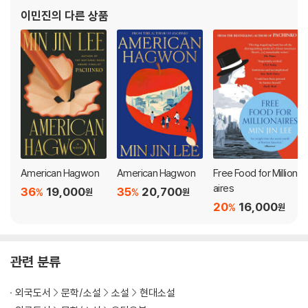
이민진
의 다른 상품
American Hagwon
American Hagwon
Free Food for Million
aires
36
19,000
35
20,700
%
%
원
원
20
16,000
%
원
관련 분류
외국도서
문학/소설
소설
현대소설