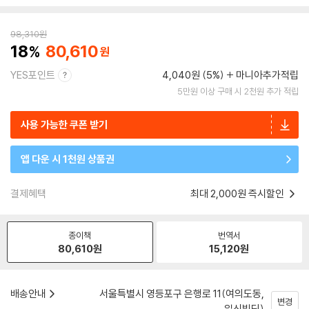
98,310
원
18
80,610
YES포인트
4,040원 (5%)
마니아추가적립
5만원 이상 구매 시 2천원 추가 적립
사용 가능한 쿠폰 받기
앱 다운 시 1천원 상품권
결제혜택
최대 2,000원 즉시할인
종이책
번역서
80,610
원
15,120
원
배송안내
서울특별시 영등포구 은행로 11(여의도동,
변경
일신빌딩)