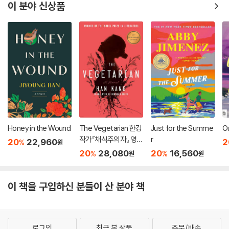
이 분야 신상품
Honey in the Wound
The Vegetarian 한강
Just for the Summe
O
작가『채식주의자』 영문
r
20
22,960
2
%
원
판 (미국판)
20
28,080
20
16,560
%
%
원
원
이 책을 구입하신 분들이 산 분야 책
로그인
최근 본 상품
주문/배송