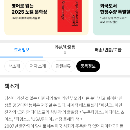
리뷰/한줄평
도서정보
배송/반품/교환
0
책소개
저자 소개
관련분류
품목정보
책소개
당신이 가진 것 없는 이민자의 딸이라면 부모와 다른 눈부시고 화려한 인
생을 꿈꾼다면 능력은 저주일 수 있다. 세계적 베스트셀러 『파친코』 이민
진 작가 ‘코리안 디아스포라 삼부작’의 출발점 *『뉴욕타임스』 에디터스 초
이스, 『타임스』, 『USA투데이』 선정 올해의 책 *
2007년 출간되어 당시로서는 미국 사회가 주목한 적 없던 재미한국인들