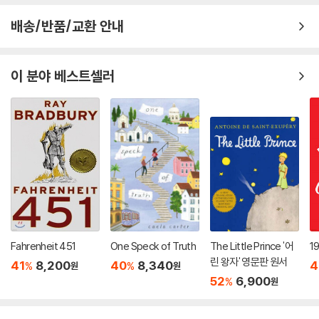
배송/반품/교환 안내
이 분야 베스트셀러
Fahrenheit 451
One Speck of Truth
The Little Prince '어
1
린 왕자' 영문판 원서
41
8,200
40
8,340
4
%
%
원
원
52
6,900
%
원