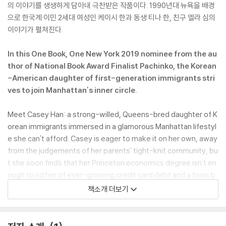
의 이야기를 생생하게 담아내 극찬받은 작품이다. 1990년대 뉴욕을 배경
으로 한국계 이민 2세대 여성인 케이시 한과 동생 티나 한, 친구 엘라 심의
이야기가 펼쳐진다.
In this One Book, One New York 2019 nominee from the au
thor of National Book Award Finalist Pachinko, the Korean
-American daughter of first-generation immigrants stri
ves to join Manhattan's inner circle.
Meet Casey Han: a strong-willed, Queens-bred daughter of K
orean immigrants immersed in a glamorous Manhattan lifestyl
e she can't afford. Casey is eager to make it on her own, away
from the judgements of her parents' tight-knit community, bu
t she soon finds that her Princeton economics degree isn't en
ough to rid her of ever-growing credit card debt and a toxic b
oyfriend. When a chance encounter with an old friend lands he
책소개 더보기
r a new opportunity, she's determined to carve a space for he
rself in a glittering world of privilege, power, and wealth-but a
t what cost?