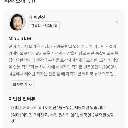
저자 소개
1
Set in a city where millionaires scramble for the free lunches t
저
이민진
he poor are too proud to accept, this sharp-eyed epic of love,
greed, and ambition is a compelling portrait of intergeneration
관심작가 알림신청
al strife, immigrant struggle, and social and economic mobility.
Min Jin Lee
Addictively readable, Min Jin Lee's bestselling debut Free Foo
d for Millionaires exposes the intricate layers of a community
전 세계에서 뜨거운 관심과 사랑을 받고 있는 한국계 미국인 소설가.
clinging to its old ways in a city packed with haves and have-n
경계인으로서의 날카로운 시선과 공감을 바탕으로 한 통찰력으로 복
ots.
잡다단한 역사와 인간의 본질을 포착하며 “제인 오스틴, 조지 엘리엇
을 잇는 작가”라는 찬사 속에 세계적인 작가로 발돋움했다. 1968년
서울에서 태어난 작가는 일곱 살 때 가족과 함께 미국 뉴욕으로 건너
갔다. 예일대학교에서 역사학을 공부한 후 조지타운대학교 로스쿨을
펼쳐보기
졸업하고 변호사로 일했으나, 건강 문제로 그만두게 되면서 오랜 꿈
이었던 글쓰기를 시작했다. 2004년부터 단편소설들을 발표하며 주
이민진
인터뷰
목을 받기 시작했고, 2008년 미국 이민자의 이야기를 담은
[읽다]
[커버 스토리] 이민진 "쓸모없는 재능이란 없습니다"
[읽다]
이민진 "『파친코』 속편 원하지 않아, 한국인 3부작 완성할
것"