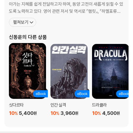
아가는 지혜를 쉽게 전달하고자 하며, 동양 고전이 새롭게 읽힐 수 있
도록 노력하고 있다. 영어 관련 저서 및 역서로 『햄릿』, 『하멜표류기』,
『신동운 영어강의록』, 『영어의연구』, 『영어뇌 만들기』, 『삼위일체 영
펼쳐보기
어 캠프』, 『40대가 다시 읽는 청춘 영시』 등이 있다. 인문서로는 『손
자병법 삼십육계』, 『365일 촌철살인의 지혜 - 고사성어』, 『365일
신동운
의 다른 상품
보편타당한 지혜 -
싯다르타
인간 실격
드라큘라
10
5,400
10
3,960
10
4,500
%
%
%
원
원
원