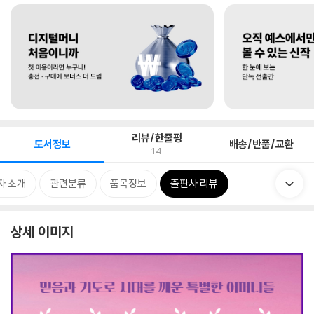
리뷰/한줄평
도서정보
배송/반품/교환
14
자 소개
관련분류
품목정보
출판사 리뷰
상세 이미지