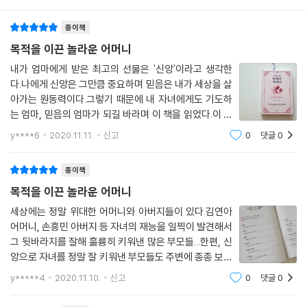
이것은 성서시대도 그랬고 오늘날도 같다. 따라서 『목적을 이끈 놀라운 어
종이책
머니』는 성경 속의 많은 여인들이 오늘의 어머니들에게 주는 교훈들을 찾
아내 진리를 깨닫게 해준다.
목적을 이끈 놀라운 어머니
내가 엄마에게 받은 최고의 선물은 '신앙'이라고 생각한
여자는 나약하지만 인간의 나약함으로만 머물지 아니하고 하나님을 의지
다.나에게 신앙은 그만큼 중요하며 믿음은 내가 세상을 살
함으로 담을 뛰어 넘는 위대한 여인, 어머니의 모습을 보여주면서 조기 교
아가는 원동력이다.그렇기 때문에 내 자녀에게도 기도하
육에 혼신의 힘을 쏟는 오늘의 어머니들에게 진정한 교육이 무엇인지, 자
는 엄마, 믿음의 엄마가 되길 바라며 이 책을 읽었다.이 책
녀를 어떻게 하면 훌륭한 자녀로 양육하는 어머니가 될 수 있는지를 생각
에는 성경에 언급된 12명의 어머니가 등장한다.세계 역사
y****6
2020.11.11.
신고
0
댓글
0
를 보면 대부분이 남자들의 업적으로 포장되어 있다.하지
하게 한다. 믿음을 가진 여인, 기도의 힘을 믿는 어머니들은 꼭 한 번 읽어
만 그 남자를 태어나게 한 것은 여자가
봐야 할 책이다. ‘쉽게 넘어갈 수 있는 작은 것까지도 섬세하게 기록한 존
종이책
맥아더 목사의 이 책이 여러분의 삶 가운데 귀한 도움이 될 수 있으리라 확
목적을 이끈 놀라운 어머니
신한다.’고 하신 일산 명성교회 문성욱 목사님이 자녀를 키우는 어머니들
에게 추천한 이 책을 통해 지혜롭고 기도하는 어머니로 거듭 나시길 빌어
세상에는 정말 위대한 어머니와 아버지들이 있다.김연아
어머니, 손흥민 아버지 등 자녀의 재능을 일찍이 발견해서
본다.
그 뒷바라지를 잘해 훌륭히 키워낸 많은 부모들...한편, 신
앙으로 자녀를 정말 잘 키워낸 부모들도 주변에 종종 보기
도 한다. 물론, 신앙과 실력을 모두 갖춘 자녀로 키우기란
y*****4
2020.11.10.
신고
0
댓글
0
참 쉽지는 않겠지만, 그렇게만 키울 수 있다면 얼마나 좋
을까!목적을 이끈 놀라운 어머니!처음