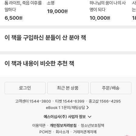
톰 라이트, 죽음 이후를
소명
하나님의 꿈이 나의 사
사
말하다
명이 되다
는
19,000
원
6,500
10,000
1
원
원
이 책을 구입하신 분들이 산 분야 책
이 책과 내용이 비슷한 추천 책
로그인
최근 본 상품
주문/배송
고객센터 1544-3800
티켓 1544-6399
중고샵 1566-4295
eBook 1:1문의/채팅상담
예스이십사(주) 사업자 정보
이용약관
개인정보처리방침
청소년보호정책
PC버전
회사소개
거래처관계자께