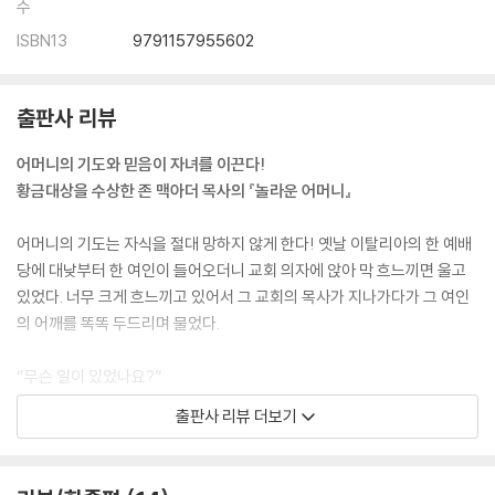
수
ISBN13
9791157955602
출판사 리뷰
어머니의 기도와 믿음이 자녀를 이끈다!
황금대상을 수상한 존 맥아더 목사의 『놀라운 어머니』
어머니의 기도는 자식을 절대 망하지 않게 한다! 옛날 이탈리아의 한 예배
당에 대낮부터 한 여인이 들어오더니 교회 의자에 앉아 막 흐느끼면 울고
있었다. 너무 크게 흐느끼고 있어서 그 교회의 목사가 지나가다가 그 여인
의 어깨를 똑똑 두드리며 물었다.
“무슨 일이 있었나요?”
여인이 대답했다. “제 아들이 죄악에 빠졌습니다.”
출판사 리뷰 더보기
여인의 말을 들은 목사는 여인의 어깨를 두들겨주면서 말했다.
“기도하세요. 기도하는 어머니의 자식은 절대 망하지 않습니다.”