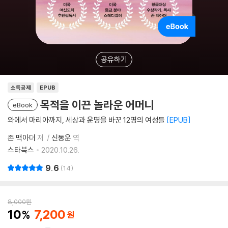
공유하기
소득공제
EPUB
목적을 이끈 놀라운 어머니
eBook
와에서 마리아까지, 세상과 운명을 바꾼 12명의 여성들
EPUB
존 맥아더
저
신동운
역
스타북스
2020.10.26.
9.6
14
8,000
원
10
7,200