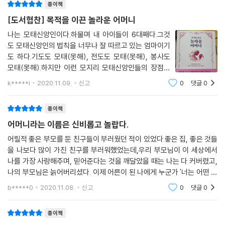
종이책
[도서협찬] 목적을 이끈 놀라운 어머니
나는 모태신앙인이다.하물며 내 아이들이 6대째다.그것
도 모태신앙인의 법칙을 너무나 잘 따르고 있는 엄마이기
도 하다.기도도 모태(못해), 전도도 모태(못해), 봉사도
모태(못해).하지만 이런 모지리 모태신앙인들의 장점은
길고 가는 믿음으로 하나님을 결코 떠나지 않는다에 있
k*****i
2020.11.09.
신고
0
댓글
0
다. [목적을 이끈 놀라운 어머니]를 다 읽고 난 후에는 나
도 기도하는 어머니로 다시 태어날 수 있지 않
종이책
어머니라는 이름은 신비롭고 놀랍다.
어릴적 좋은 부모를 둔 친구들이 부러웠던 적이 있었다.좋은 집, 좋은 것들
을 나보다 많이 가진 친구를 부러워했었는데,우리 부모님이 이 세상에서
나를 가장 사랑해주며, 믿어준다는 것을 깨달았을 때는 나는 다 커버렸고,
나의 부모님은 늙어버리셨다. 이제 어른이 된 나에게 누군가 '너는 어떤 부
모냐'라고 묻는다면....내가 부러워했던 그 친구의 부모님처럼 내 아이 친구
b*****0
2020.11.08.
신고
0
댓글
0
가 부러워할
종이책