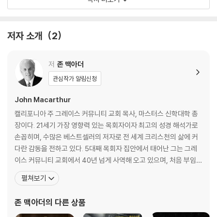
삼손의 어머니 - 모태에서 하나님께 바침
아비가일 - 공동체의 어머니
르므엘왕의 어머니 - 그녀가 아들을 통해서 빛나다
저자 소개
2
예수의 어머니 마리아 - 하나님이 보호해주시는 여인
요한 마가의 어머니 마리아 - 충신한 신자, 용감한 어머니
저
존 맥아더
관심작가 알림신청
John Macarthur
캘리포니아 주 그레이스 커뮤니티 교회 목사, 마스터스 신학대학 총
장이다. 21세기 가장 영향력 있는 목회자이자 최고의 성경 해석가로
손꼽히며, 수많은 베스트셀러의 저자로 전 세계 크리스천의 삶에 커
다란 감동을 전하고 있다. 5대째 목회자 집안에서 태어난 그는 그레
이스 커뮤니티 교회에서 40년 넘게 사역해 오고 있으며, 처음 부임할
때 설교 이외의 모든 교회 업무는 사양한다는 조건을 내세운 것으로
펼쳐보기
유명하다. 그는 부임한 후 오직 말씀으로 양육해 성도 1만 명이 넘는
교회로 성장시키면서, 교회는 진리의 말씀만으로 충분하다는 것을
존 맥아더
의 다른 상품
증명하여 많은 목회자의 모델이 되었다. 또한 그는 국제