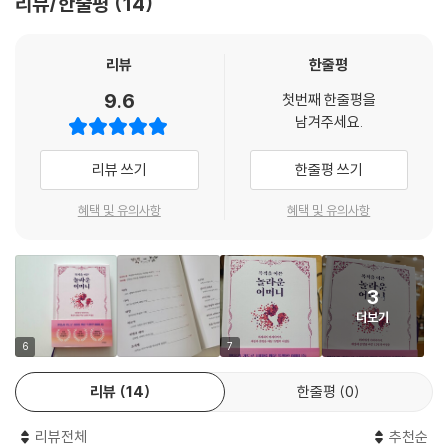
리뷰/한줄평
14
이 이야기는 성 어거스틴의 어머니 모니카의 이야기이다. 이렇듯 세상의
어느 어머니가 자식을 위해 희생하지 않으랴. 자식을 위해 목숨까지 꺼내
리뷰
한줄평
줄 수 있는 어머니의 사랑과 애절한 기도는 과연 언제부터 시작됐을까? 아
9.6
첫번째 한줄평을
마도 태초의 어머니 하와에서부터가 아닐까 싶다. 이를 증명이라도 해주듯
남겨주세요.
존 맥아더 목사의 이 책 『목적을 이끈 놀라운 어머니』에서는 성경 속 어머
니 12명의 이야기를 담고 있다. 행실만 어머니인 사람, 자녀가 허락되지 않
리뷰 쓰기
한줄평 쓰기
아 오랜 세월을 기다려야 했던 어머니, 믿음으로 자식을 훌륭하게 기른 어
머니, 그렇지 못해 실망한 어머니 등 다양한 어머니 상을 통해 무엇이 여인
혜택 및 유의사항
혜택 및 유의사항
을 특별한 어머니로 만들어내는가를 가르쳐주고 있다.
수많은 영혼을 감동시킨 황금대상의 작가이자 베스트셀러 작가인 존 맥아
3
더 목사가 쓴 이 책은 이렇게 성경 속 어머니의 진실한 믿음을 통해, 그리고
더보기
기도를 통해 자식들을 이끄는 모습을 보여주고 있다.
6
7
믿음과 기도로 운명을 바꾼 12명의 어머니
리뷰
14
한줄평
0
너그러운 기질, 타고난 친절미, 아름다움, 총명, 요리솜씨, 현모양처, 공동
리뷰전체
추천순
체 선도자, 등 그 어떤 미덕도 신앙보다 여인을 더 특별하게 만들지 못한다.