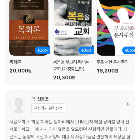
목회론
복음을 부끄러워하는
무질서한 은사주의
교회 (개정증보판)
20,000
16,200
원
원
20,300
원
역
신동운
관심작가 알림신청
서울대학교 ‘학풍’이라는 동아리에서 [TIME]지 해설 강의를 맡아 전
서울대학교 내에 시사 영어 열풍을 일으켰던 신화적인 인물이다. 최
근에는 동양의 고전과 서양의 대표적 사상가들을 결합하여 세상을 살