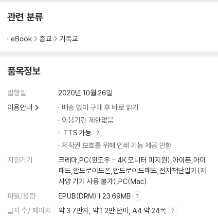
관련 분류
eBook
종교
기독교
품목정보
발행일
2020년 10월 26일
이용안내
배송 없이 구매 후 바로 읽기
이용기간 제한없음
TTS 가능
저작권 보호를 위해 인쇄 기능 제공 안함
지원기기
크레마,PC(윈도우 - 4K 모니터 미지원),아이폰,아이
패드,안드로이드폰,안드로이드패드,전자책단말기(저
사양 기기 사용 불가),PC(Mac)
파일/용량
EPUB(DRM) | 23.69MB
글자 수/ 페이지
약 3.7만자, 약 1.2만 단어, A4 약 24쪽