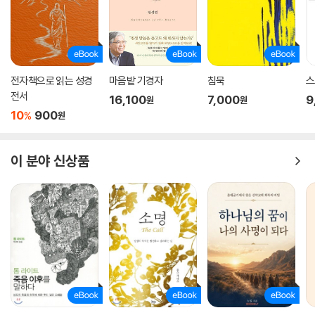
전자책으로 읽는 성경
마음밭 기경자
침묵
스
전서
16,100
7,000
9
원
원
10
900
%
원
이 분야 신상품