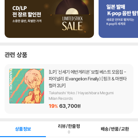
관련 상품
[LP]
'신세기 에반게리온' 보컬 베스트 모음집 -
파이널리 (Evangelion Finally) [핑크 & 마젠타
컬러 2LP]
Takahashi Yoko / Hayashibara Megumi
Milan Records
19
63,700
%
원
리뷰/한줄평
상품정보
배송/반품/교환
0