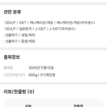
컬러 2LP]
관련 분류
CD/LP
OST
애니메이션/게임
애니메이션/게임(라이센스)
CD/LP
일본음악
J-OST
J-OST(라이센스)
선물하기
생일/축하
선물하기
응원/위로
품목정보
발매일
2020년 11월 12일
시간/무게/크기
600g | 크기확인중
리뷰/한줄평
0
리뷰
한줄평