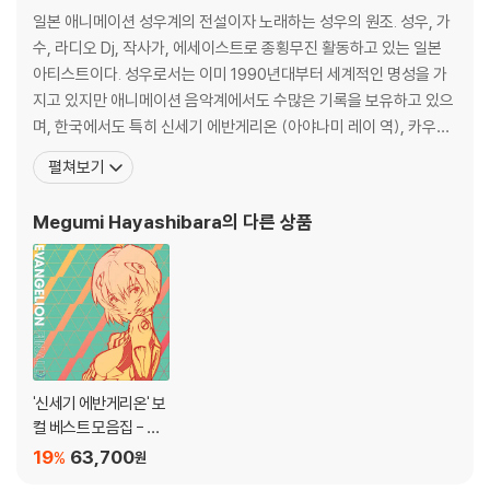
일본 애니메이션 성우계의 전설이자 노래하는 성우의 원조. 성우, 가
수, 라디오 Dj, 작사가, 에세이스트로 종횡무진 활동하고 있는 일본
아티스트이다. 성우로서는 이미 1990년대부터 세계적인 명성을 가
지고 있지만 애니메이션 음악계에서도 수많은 기록을 보유하고 있으
며, 한국에서도 특히 신세기 에반게리온 (아야나미 레이 역), 카우보
이 비밥 (페이 발렌타인 역), 슬레이어즈 (리나 인버스 역) 등의 작품
펼쳐보기
으로 큰 인기를 끌고 있다. 가수로서 오리콘 차트의 단골. 총 15장 이
상의 오리지널 앨범을 발표했으며, 라디오 레귤러 방송인 「Heartful
Megumi Hayashibara
의 다른 상품
Station」「Toky
'신세기 에반게리온' 보
컬 베스트 모음집 - 파
이널리 (Evangelion Fi
19
63,700
%
원
nally) [핑크 & 마젠타