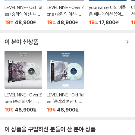
LEVEL NINE - Old Tal
LEVEL NINE - Over Z
your name. 너의 이름
너
es (승리의 여신: 니케
one (승리의 여신: 니
은. 애니메이션 음악
션
OST) [마블 컬러 LP]
케 OST) [마블 컬러 L
(君の名は。OST by
y
19
48,900
19
48,900
19
17,800
1
%
%
%
원
원
원
P]
Radwimps 래드윔프
R
스)
스
이 분야 신상품
LEVEL NINE - Over Z
LEVEL NINE - Old Tal
one (승리의 여신: 니
es (승리의 여신: 니케
케 OST) [마블 컬러 L
OST) [마블 컬러 LP]
19
48,900
19
48,900
%
%
원
원
P]
이 상품을 구입하신 분들이 산 분야 상품