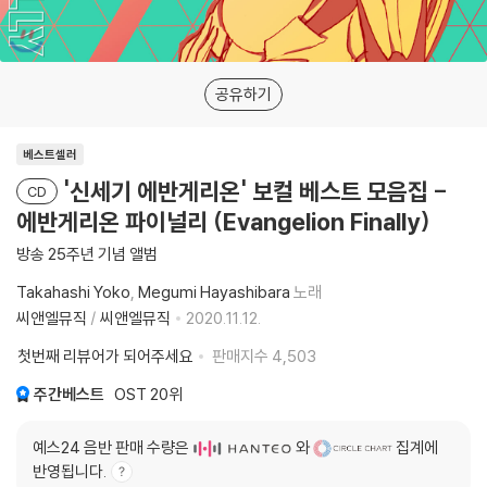
공유하기
베스트셀러
'신세기 에반게리온' 보컬 베스트 모음집 -
CD
에반게리온 파이널리 (Evangelion Finally)
방송 25주년 기념 앨범
Takahashi Yoko
Megumi Hayashibara
노래
씨앤엘뮤직
/
씨앤엘뮤직
2020.11.12.
첫번째 리뷰어가 되어주세요
판매지수
4,503
주간베스트
OST
20위
예스24 음반 판매 수량은
와
집계에
반영됩니다.