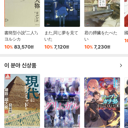
書簡型小說「二人?」
また,同じ夢を見て
君の膵臟をたべた
國
ヨルシカ
いた
い
1
10
83,570
10
7,120
10
7,230
%
%
%
원
원
원
이 분야 신상품