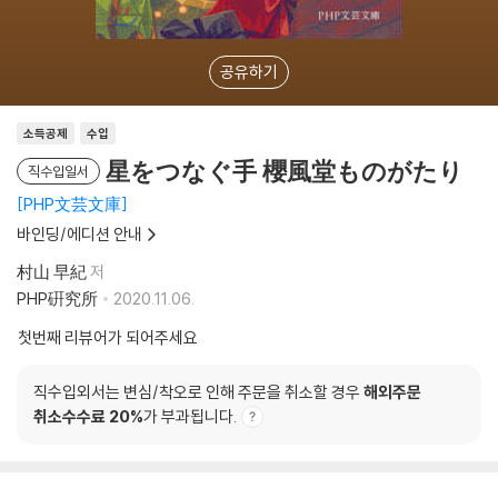
공유하기
소득공제
수입
星をつなぐ手 櫻風堂ものがたり
직수입일서
PHP文芸文庫
바인딩/에디션 안내
村山 早紀
저
PHP硏究所
2020.11.06.
첫번째 리뷰어가 되어주세요
직수입외서는 변심/착오로 인해 주문을 취소할 경우
해외주문
취소수수료 20%
가 부과됩니다.