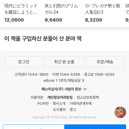
現代にピラミッド
灰と幻想のグリム
ロ-プレガチ勢と殺
を建設しようとし
ガル 24
人鬼(誤) 2
たら,超
ム
12,060
9,640
8,320
9
원
원
원
이 책을 구입하신 분들이 산 분야 책
로그인
최근 본 상품
주문/배송
고객센터 1544-3800
티켓 1544-6399
중고샵 1566-4295
eBook 1:1문의/채팅상담
예스이십사(주) 사업자 정보
이용약관
개인정보처리방침
청소년보호정책
PC버전
회사소개
거래처관계자께
도서홍보
광고
Copyright © YES24 Corp. All Rights Reserved.
MATOM11