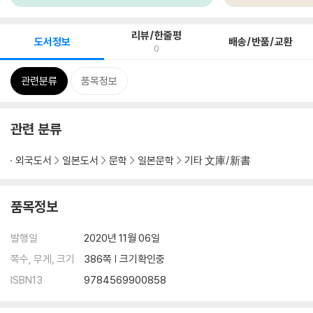
리뷰/한줄평
도서정보
배송/반품/교환
0
관련분류
품목정보
관련 분류
외국도서
일본도서
문학
일본문학
기타 文庫/新書
품목정보
발행일
2020년 11월 06일
쪽수, 무게, 크기
386쪽 | 크기확인중
ISBN13
9784569900858