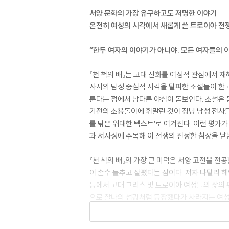
서양 문화의 가장 유구하고도 저명한 이야기
온전히 여성의 시각에서 새롭게 쓴 트로이아 전
“한두 여자의 이야기가 아니야. 모든 여자들의 
『천 척의 배』는 고대 신화를 여성적 관점에서 재해
사시의 남성 중심적 시각을 탈피한 소설들이 한국
룬다는 점에서 남다른 야심이 돋보인다. 소설은 
기전의 소용돌이에 휘말린 것이 정녕 남성 전사들
를 닦은 위대한 텍스트’로 여겨진다. 이런 평가
과 서사성에 주목해 이 전쟁의 진정한 참상을 낱
『천 척의 배』의 가장 큰 미덕은 서양 고전을 전
이 손수 들추고 살폈다는 점이다. 저자 나탈리
등에서 고대 그리스 및 트로이아 여성들의 삶의 
으로 찰나의 섬광처럼 등장했다가 사라지는 여성
흥미로운 전개를 통해 그리스 신화에 익숙한 독