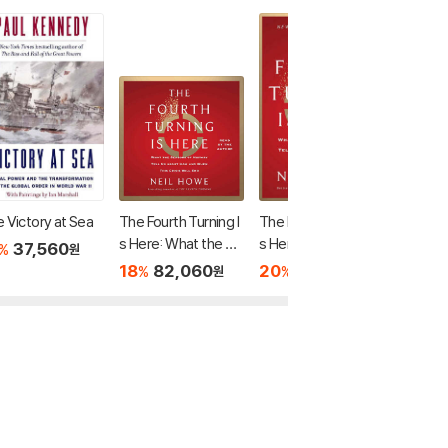
 Victory at Sea
The Fourth Turning I
The Fourth Turning I
A Histo
s Here: What the Se
s Here: What the Se
37,560
18
2
%
%
원
asons of History Tel
asons of History Tel
18
82,060
20
41,600
%
%
원
원
l Us about How and
l Us about How and
When This Crisis Will
When This Crisis Will
End
End