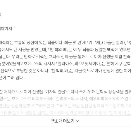
쟁
이야기지.”
석하는 흐름의 정점에 있는 작품이다. 최근 몇 년 새 『키르케』(매들린 밀러), 『
에서도 큰 사랑을 받았는데, 『천 척의 배』는 이 두 작품과 동일한 맥락에 있으
묻는다. 우리는 만화로 각색된 그리스 신화 등을 통해 트로이아 전쟁을 제법 친숙하
뿐이었을까? 호메로스의 서사시 『일리아스』와 『오딧세이아』는 흔히 서구 문학
가 전적으로 부당한 것은 아니나 『천 척의 배』는 지금껏 트로이아 전쟁에 관한 
낱이 그려 낸다.
공한 저자가 트로이아 전쟁을 ‘여자의 얼굴’로 다시 쓰기 위해 문학적 상상력을 
 헤인스는 호메로스·오비디우스·베르길리우스의 서사시, 에우리피데스·아이스킬로스
편린을 샅샅이 들추고 그러모은다. 그러고는 이들 원전을 총체적으로 참조하고 
 캐릭터들에게 생동감 넘치는 목소리와 성격을 부여한다. 이렇듯 『천 척의 배』
자와 낯선 독자 모두를 열정적으로 매혹한다.
책소개 더보기