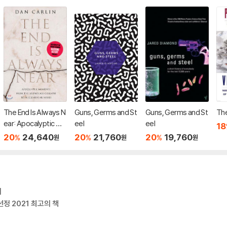
The End Is Always N
Guns, Germs and St
Guns, Germs and St
The
ear: Apocalyptic Mo
eel
eel
18
ments from the Bro
20
24,640
20
21,760
20
19,760
%
%
%
원
원
원
nze Age Collapse to
Nuclear Near Misse
s
러
선정 2021 최고의 책