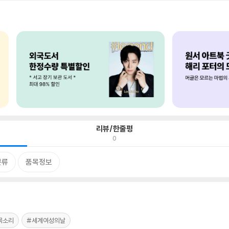
리뷰/한줄평
0
분류
품목정보
목소리
#세계여성의날