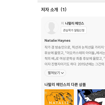
MP3 CD Format
저자 소개
1
“With her trademark passion, wit, an
r.”―Madeline Miller, author of Circe
저
나탈리 헤인스
Shortlisted for the Women’s Prize for
관심작가 알림신청
n its causes and consequences―for fa
Natalie Haynes
This is the women’s war, just as much as i
작가 겸 방송인으로, 픽션과 논픽션을 가리지 
후보에 올랐고, 『이오카스테의 아이들』에서는
This was never the story of one woman, or 
척의 배』로 여성 문학상 최종 후보에 올랐고,
이자 진행자이기도 하다. 2015년에는 그간의
In the middle of the night, a woman wake
펼쳐보기
and the Trojans are over. Troy has fallen.
나탈리 헤인스
의 다른 상품
From the Trojan women whose fates now l
waiting the return of Odysseus, to the t
es were forever altered by this long and 