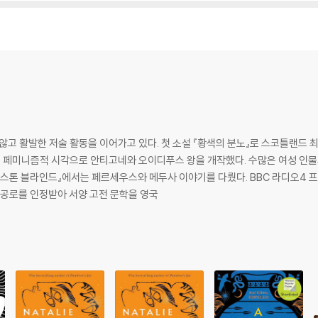
d fierce feminism, Natalie Haynes gives much-needed voice t
 Fiction, a gorgeous retelling of the Trojan War from the pers
ns of Madeline Miller.
t is the men’s. They have waited long enough for their turn . . .
않고 활발한 저술 활동을 이어가고 있다. 첫 소설 『황색의 분노』로 스코틀랜드
 페미니즘적 시각으로 안티고네와 오이디푸스 왕을 개작했다. 수많은 여성 인물
two. It was the story of them all . . .
 『스톤 블라인드』에서는 페르세우스와 메두사 이야기를 다뤘다. BBC 라디오4 
 공로를 인정받아 서양 고전 문학을 영국
s to find her beloved city engulfed in flames. Ten seemingly endl
ie in the hands of the Greeks, to the Amazon princess who fought 
hree goddesses whose feud started it all, these are the stories of 
tragic war.