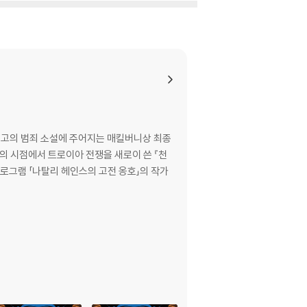
o the silenced women of the Trojan Wa
pectives of the many women involved i
 최고의 범죄 소설에 주어지는 매킬버니상 최종
의 시점에서 트로이아 전쟁을 새로이 쓴 『천
프로그램 「나탈리 헤인스의 고전 옹호」의 작가
ess years of conflict between the Greeks
Achilles on their behalf, to Penelope a
the women whose lives, loves, and rivalri