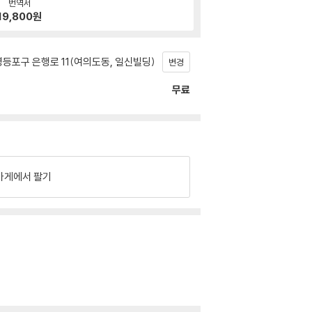
번역서
19,800
원
등포구 은행로 11(여의도동, 일신빌딩)
변경
무료
가게에서 팔기