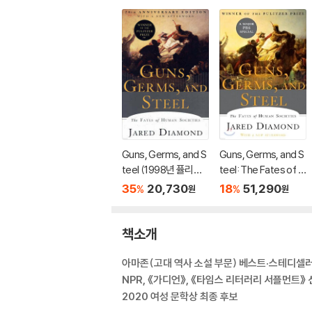
Guns, Germs, and S
Guns, Germs, and S
teel (1998년 퓰리처
teel: The Fates of H
상 수상작 / 20주년 기
uman Societies
35
20,730
18
51,290
%
%
원
원
념판)
책소개
아마존(고대 역사 소설 부문) 베스트·스테디셀
NPR, 《가디언》, 《타임스 리터러리 서플먼트》 
2020 여성 문학상 최종 후보