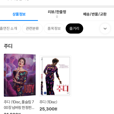
리뷰/한줄평
상품정보
배송/반품/교환
0
/출연진 소개
관련분류
품목정보
줄거리
주디
주디 (1Disc, 풀슬립 7
주디 (1Disc)
00장 넘버링 한정판) :
25,300
원
블루레이