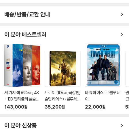
배송/반품/교환 안내
이 분야 베스트셀러
세 가지 색 (6Disc, 4K
트로이 (1Disc, 극장판,
타워 하이스트 : 블루레
원
+ BD 렌티큘러 풀슬립
슬립케이스) : 블루레
이
(
트릴로지 박스 한정판)
이
D
143,000
35,200
22,000
5
원
원
원
: 블루레이
한
이 분야 신상품