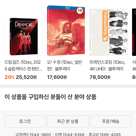
19
드림걸즈 (1Disc, 202
오! 수정 (1Disc, 일반
트레인스포팅 (1Disc,
사
5 슬립케이스 한정반 B
판) : 블루레이
4K UHD) : 블루레이
4
D) : 블루레이
20
25,520
17,600
78,500
8
%
원
원
원
이 상품을 구입하신 분들이 산 분야 상품
로그인
최근 본 상품
주문/배송
고객센터 1544-3800
티켓 1544-6399
중고샵 1566-4295