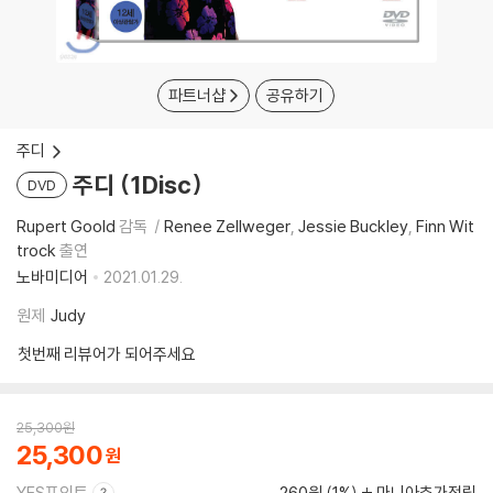
파트너샵
공유하기
주디
주디 (1Disc)
DVD
Rupert Goold
감독
Renee Zellweger
Jessie Buckley
Finn Wit
trock
출연
노바미디어
2021.01.29.
원제
Judy
첫번째 리뷰어가 되어주세요
25,300
원
25,300
YES포인트
260원 (1%)
마니아추가적립