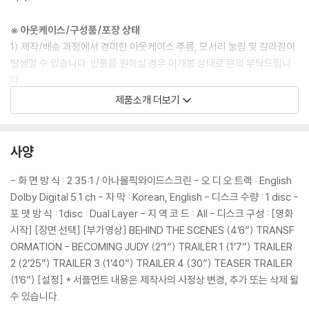
※ 아웃케이스/구성품/포장 상태
1) 제작/배송 과정에서 경미한 아웃케이스 주름, 모서리 눌림 및 갈라짐이
발생할 수 있습니다. 반품을 원하실 경우 미개봉 상태로 문의 부탁드립니
다.
2) 스틸북 케이스 제작 과정에서 기포 혹은 경미한 인쇄 오류가 발생할 수
제품소개 더보기
있습니다.
3) 렌티큘러 스틸북의 경우, 보호필름이 붙어 판매되기도 합니다. 보호필
름 손상에 의한 교환/반품은 불가합니다.
사양
4) 본품 보호를 위해 노란색의 카톤 박스로 재포장한 경우, 카톤박스 손상
에 의한 교환/반품은 불가합니다.
- 화 면 방 식 : 2.35:1 / 아나몰픽와이드스크린 - 오 디 오 트랙 : English
5) 아웃케이스/구성품/포장 상태 불량에 의한 교환/반품 신청시 불량 확
Dolby Digital 5.1 ch - 자 막 : Korean, English - 디스크 수량 : 1 disc -
인을 위해 개봉 시의 동영상을 요청할 수 있으며, 동영상이 없는 경우 교
포 맷 방 식 : 1disc : Dual Layer - 지 역 코 드 : All - 디스크 구성 : [영화
환/반품이 제한될 수 있습니다.
시작] [장면 선택] [부가영상] BEHIND THE SCENES (4’6”) TRANSF
ORMATION - BECOMING JUDY (2’1”) TRAILER 1 (1’7”) TRAILER
※ 디스크 재생 불량
2 (2’25”) TRAILER 3 (1’40”) TRAILER 4 (30”) TEASER TRAILER
1) 기기 문제로 인해 발생하는 재생 불량 현상에 대해서는 반품/교환이 불
(1’6”) [설정] * 서플먼트 내용은 제작사의 사정상 변경, 추가 또는 삭제 될
가하니 최신 소프트웨어로 업데이트된 DVD/BD 전용 기기에서 재생하실
수 있습니다.