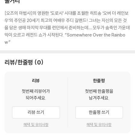
줄거리
[오즈의 마법사]의 영원한 ‘도로시’ 시대를 초월한 히트송 ‘오버 더 레인보
우’의 주인공 20세기 최고의 여배우 주디 갈랜드! 그녀는 자신의 모든 것
을 담은 생애 마지막 무대를 런던에서 준비하는데… 모두가 숨죽인 가운데
막이 오르고 레전드 쇼가 시작된다. “Somewhere Over the Rainbo
w”
리뷰/한줄평
0
리뷰
한줄평
첫번째 리뷰어가
첫번째 한줄평을
되어주세요.
남겨주세요.
리뷰 쓰기
한줄평 쓰기
혜택 및 유의사항
혜택 및 유의사항