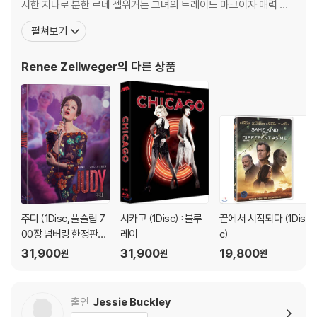
시한 지나로 분한 르네 젤위거는 그녀의 트레이드 마크이자 매력 포
문의 바랍니다.
인트인 입술로 강한 인상을 심어준다. 또한 이 영화의 마지막에선 노
2) 사양 오인지, 오 구매, 변심 사유로의 반품은 제품 개봉 전에만 운임비
펼쳐보기
래를 불러서 자신의 숨은 재능을 발휘하기도 했다. [엠파이어 레코
부담 후 처리 가능합니다.
드]에서 시선을 끈 르네 젤위거가 완전히 뜨게 된 계기는 [제리 맥과
3) 스틸북 한정판, 초회 한정판의 경우 제작 수량이 한정되어 있고, 택배
Renee Zellweger
의 다른 상품
이어]. 톡톡 튀는 각본으로 유명한 카메론
이동 과정에서의 손상이 발생하면, 재 판매가 어려우므로 신중한 구매 선
택을 부탁드립니다.
4) 한정판 상품의 변심, 오구매로 인한 반품은 회송된 상품의 상태 확인 후
진행이 가능합니다. 택배 이동 중 파손이 발생하지 않도록 완충 포장을 부
탁드립니다.
주디 (1Disc, 풀슬립 7
시카고 (1Disc) : 블루
끝에서 시작되다 (1Dis
00장 넘버링 한정판) :
레이
c)
블루레이
31,900
31,900
19,800
원
원
원
출연
Jessie Buckley