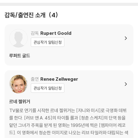
것을 권유해 드립니다.
2) 정전기와 먼지로 인해 재생이 원활하지 않은 경우가 있습니다. 디스크
감독/출연진 소개
4
를 마른 천으로 닦으시거나, DVD 클리너 등 전용 제품을 이용하면 대부분
해결됩니다.
3) 일부 PC 연결형 ODD의 경우 호환 상의 문제로 정상적인 디스크도 재
감독
Rupert Goold
생이 불가능한 경우가 있습니다. 독립형 전용 플레이어 사용을 권장드리
관심작가 알림신청
며, ODD 사용으로 인한 재생 불량의 경우 교환 시에도 동일한 오류가 발
생할 수 있음을 알려드립니다.
루퍼트 굴드
※ 디스크 외관 불량
디스크에 미세한 잔 흠집이 남아있거나 인쇄 면이 깨끗하지 않은 경우가
출연
Renee Zellweger
있으며, 상품의 불량이 아닙니다. 단, 재생에 이상이 있는 경우에는 불량으
관심작가 알림신청
로 인한 반품/교환이 가능합니다.
르네 젤위거
※ 교환/반품 안내
TV물로 연기를 시작한 르네 젤위거는 [쟈니와 미시]로 극영화 데뷔
1) 불량으로 인한 교환/반품 요청 시에는 불량 확인을 위해 개봉 시의 동영
를 한다. [러브 앤 A. 45]의 타이틀 롤과 [청춘 스케치]의 단역 등을
상을 요청할 수 있으며, 동영상이 없는 경우 교환/반품이 제한될 수 있습니
맡던 그녀가 주목을 받게 된 영화는 1995년에 찍은 [엠파이어 레코
다.
드]. 이 영화에서 청순한 이미지로 나오는 리브 타일러와 대립되는 섹
관련 사진과 동영상 및 재생 기기 모델명을 첨부하여 첨부하여 고객센터에