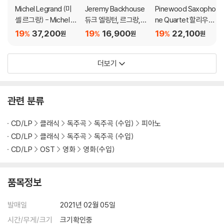
Michel Legrand (미
Jeremy Backhouse
Pinewood Saxopho
셸 르그랑) - Michel L
듀크 엘링턴, 르그랑,
ne Quartet 할리우드
egrand meets Miles
존 레논, 폴 매카트니 등
를 위한 경의 (Hooray
19
37,200
19
16,900
19
22,100
%
%
%
원
원
원
Davis [LP]
의 합창 음악 - 음악은
For Hollywood: Pine
결코 끝나지 않는다 (T
wood Saxophone Q
더보기
he Music Never End
uartet)
s)
관련 분류
CD/LP
클래식
독주곡
독주곡 (수입)
피아노
CD/LP
클래식
독주곡
독주곡 (수입)
CD/LP
OST
영화
영화(수입)
품목정보
발매일
2021년 02월 05일
시간/무게/크기
크기확인중