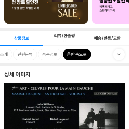
리뷰/한줄평
상품정보
배송/반품/교환
0
 소개
관련분류
품목정보
음반 속으로
상세 이미지