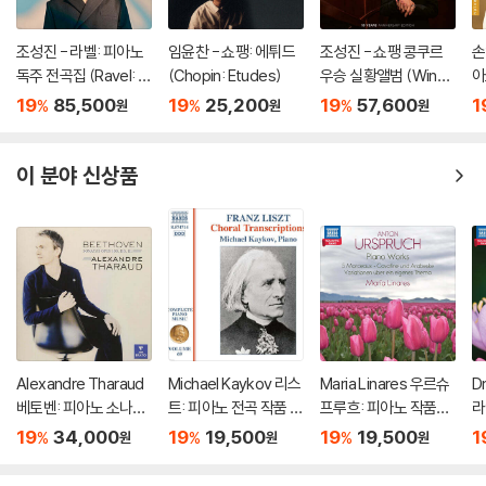
조성진 - 라벨: 피아노
임윤찬 - 쇼팽: 에튀드
조성진 - 쇼팽 콩쿠르
손
독주 전곡집 (Ravel: T
(Chopin: Etudes)
우승 실황앨범 (Winne
아
he Complete Solo Pi
r of the 17th Internat
za
19
85,500
19
25,200
19
57,600
1
%
%
%
원
원
원
ano Works) [3LP]
ional Fryderyk Chopi
o
n Piano Competitio
n) [2LP]
이 분야 신상품
Alexandre Tharaud
Michael Kaykov 리스
Maria Linares 우르슈
D
베토벤: 피아노 소나타
트: 피아노 전곡 작품 6
프루흐: 피아노 작품집
라
30, 31, 32번 (Beetho
9집 (Liszt: Complet
(Urspruch: Piano Wo
품 
19
34,000
19
19,500
19
19,500
1
%
%
%
원
원
원
ven: Piano Sonatas
e Piano Music Vol. 6
rks - Romantic Pian
n
Opp. 109, 110, 111) [U
9)
o Vol. 6)
c 