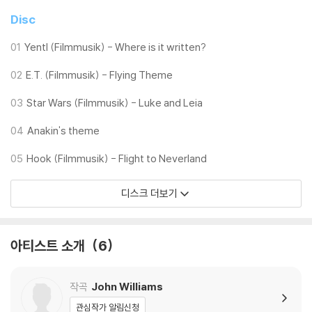
Disc
01
Yentl (Filmmusik) - Where is it written?
02
E.T. (Filmmusik) - Flying Theme
03
Star Wars (Filmmusik) - Luke and Leia
04
Anakin's theme
05
Hook (Filmmusik) - Flight to Neverland
디스크 더보기
아티스트 소개
6
작곡
John Williams
관심작가 알림신청