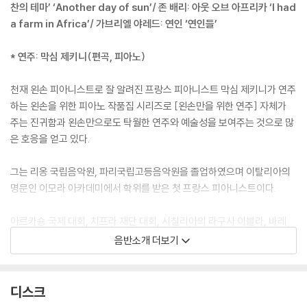
찬의 테마’ ‘Another day of sun’/ 존 배리: 아웃 오브 아프리카 ‘I had
a farm in Africa’/ 가브리엘 야레드: 연인 ‘연인들’
* 연주: 막심 제키니(편곡, 피아노)
천재 왼손 피아니스트로 잘 알려진 프랑스 피아니스트 막심 제키니가 연주
하는 왼손을 위한 피아노 작품집 시리즈로 [왼손만을 위한 연주] 자체가
주는 진귀함과 왼손만으로도 탁월한 연주와 예술성을 보여주는 것으로 많
은 호응을 얻고 있다.
그는 리옹 국립음악원, 파리국립고등음악원을 졸업하였으며 이탈리아의
명문인 이모라 아카데미에서 학위를 받은 첫 프랑스 피아니스트이다.
아르카숑 국제 대회, 치프라 재단 대회, 시칠리아의 라구사 이블라, 바레
나-레이크 코도 국제 대회 등 여러 국제 대회에서 우승하였다.
음반소개 더보기
본 음반은 세계적으로 널리 알려진 영화 음악들로 존 윌리엄스, 미셀 르그
랑 등의 음악을 편곡하여 무한한 왼손 연주의 가능성을 보여주고 있다.
디스크