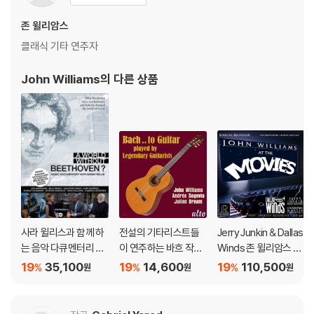
존 윌리암스
클래식 기타 연주자
John Williams
의 다른 상품
사라 윌리스과 함께 하
전설의 기타리스트들
Jerry Junkin & Dallas
는 음악 다큐멘터리 -
이 연주하는 바흐 작품
Winds 존 윌리암스 영
베토벤이 없었다면?
집 (Bach To Guitar: P
화음악 (John William
19
35,100
19
14,600
19
110,500
%
%
%
원
원
원
(Music Documentar
layed by Legendary
s: At The Movies) [2
y with Sarah Willis -
Guitarists)
LP]
A World without Be