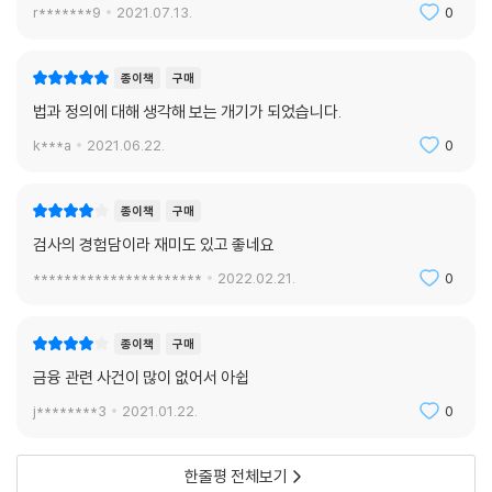
r*******9
2021.07.13.
0
프릿 바라라는 『정의는 어떻게 실현되는가』에서 “정의는 포괄적이고 막연
한 주제다”라고 말하며 정의가 지닌 복잡다단함을 인정한다. 하지만 이런
말도 덧붙인다. “내가 주장하고 싶은 것은, 사람들은 결과에 이르는 과정이
종이책
구매
공정하고 그 과정을 책임진 자들의 태도가 공정하다고 여길 때, 그 결과도
법과 정의에 대해 생각해 보는 개기가 되었습니다.
정당하다고 믿는다는 점이다.” 흔히들 정의는 실현해야 할 뿐 아니라, 그
k***a
2021.06.22.
0
과정이 눈에 보여야 한다고 말한다. 하지만 많은 사람은 공정한 절차를 보
려고도 이해하려고도 하지 않는다. 바라라는 많은 사회가 신뢰의 위기를
겪고 있지만, 이것이 늘 법의 실패나 사법절차의 실패에서 오는 것은 아니
종이책
구매
라고 말한다. 사법체계는 편협함, 그릇된 선입견, 편파적 태도, 사익으로
검사의 경험담이라 재미도 있고 좋네요
정의에 접근하는 사람들 때문에 곧잘 훼손된다는 것이다. 이들은 사법체계
**********************
2022.02.21.
0
를 진실에 도달하는 방법으로 여기기보다, 남들을 짓누르고 뭔가를 회피하
는 수단으로 삼는다.
종이책
구매
이 책에서 프릿 바라라가 제시하는 정의에 대한 접근법은, 법을 어떻게 해
금융 관련 사건이 많이 없어서 아쉽
석하고 이를 법정에서 어떻게 실현할 것인가라는 질문의 답에서 그치지 않
j********3
2021.01.22.
0
는다. 이는 성숙하고 분별력 있는 사람들이 자신이 속한 지역사회, 직장, 가
정에서 어떻게 판단해야 하는지도 일러주는 기준이 될 만한 것이다. 이 책
은 단지 법만 다루지 않는다. 이 책은 진정성과 리더십, 의사결정 그리고 도
한줄평 전체보기