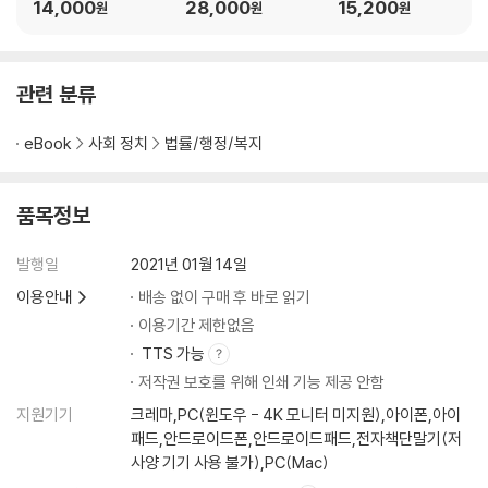
14,000
28,000
15,200
원
원
원
관련 분류
eBook
사회 정치
법률/행정/복지
품목정보
발행일
2021년 01월 14일
이용안내
배송 없이 구매 후 바로 읽기
이용기간 제한없음
TTS 가능
저작권 보호를 위해 인쇄 기능 제공 안함
지원기기
크레마,PC(윈도우 - 4K 모니터 미지원),아이폰,아이
패드,안드로이드폰,안드로이드패드,전자책단말기(저
사양 기기 사용 불가),PC(Mac)