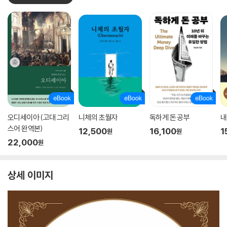
오디세이아 (고대 그리
니체의 초월자
독하게 돈 공부
내
스어 완역본)
12,500
16,100
1
원
원
22,000
원
상세 이미지