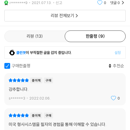
확인할 수 있고, 배심재판의 과정, 정의 발견을 위해 감청이 폭넓게 허용되
r*******9
2021.07.13.
신고
0
댓글
0
는 장면이 인싱
리뷰 전체보기
“사회정의와 공정함은 무엇으로 지켜낼 수 있는가?”
_ 각자의 ‘정의관’이 쟁투를 벌이는 한국 사회에 던지는 묵직한 질문
리뷰
13
한줄평
9
현재 한국에서 가장 많이 언론에 오르내리는 이슈 중 하나는 바로 법무부
장관과 검찰총장의 갈등일 것이다. 이들의 갈등은 표면적으로 정의의 실현
을 위한 쟁투로 보이지만, 국민의 눈에도 그렇게 비칠지는 의문이다. 사법
클린봇
이 부적절한 글을 감지 중입니다.
설정
부가 가장 우선해야 할 ‘법 앞의 정의’는 수뇌부의 쟁투 이슈에 묻혀 어디론
가 사라져버린 듯하다. 그간 한국 사회에는 ‘유전무죄 무전유죄’라는 말이
구매한줄평
추천순
정설처럼 받아들여질 정도로 법의 공정함에 의문을 제기할 만한 판결이 많
았다. 단순히 법을 제대로 알지 못하는 국민의 법 감정과 공고한 시스템으
종이책
구매
로서의 법 사이에 놓인 간극이 큰 것만으로는 이해되지 않는 부분이 있었
강추합니다.
다. 누군가는 배고픔에 삶은 계란 몇 개를 훔쳤다가 1년이 넘는 징역형을
s******3
2022.02.06.
0
받는가 하면, 유력 인사의 딸은 신종 마약을 투약하고 소지하고 있다가 발
각되었는데도 집행유예를 받는 경우가 왕왕 발생하는 것이다. 누군가는 정
의로운 판결이라고 생각하고, 누군가는 정의가 훼손된 판결이라고 생각하
종이책
구매
는 사법판결을 우리는 어떻게 이해해야 할까?
미국 형사시스템을 필자의 경험을 통해 이해할 수 있습니다.