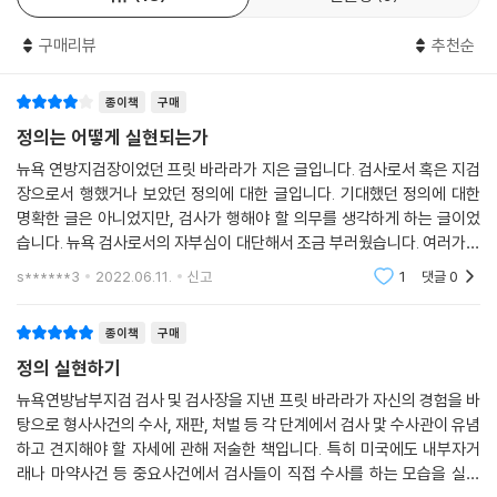
행위를 적발하는 등의 성과로 미국 연방검사 중 가장 강골로 평가받아왔으
며, 17명의 유명 정치인을 기소하는 과정에서 10명이 자신을 검사장으로
구매리뷰
추천순
임명한 민주당 소속 정치인이었을 정도의 초당적 법집행으로 대중적 인기
역시 매우 높았다. 그러나 2017년에 바라라는 아이러니하게도 트럼프 전
종이책
구매
대통령에 의해 해임된 사건으로 또 한 번 주목을 받았다. 오바마 정부 시절
부터 지검장으로 재직했던 바라라는 트럼프가 당선인이던 시기에 유임을
정의는 어떻게 실현되는가
제안받고 재직하다, 트럼프가 대통령으로 취임한 후 몇 달 만에 돌연 해임
뉴욕 연방지검장이었던 프릿 바라라가 지은 글입니다. 검사로서 혹은 지검
당했다. 언론에서는 이 사건에 대해 ‘바라라가 트럼프의 러시아 내통 의혹
장으로서 행했거나 보았던 정의에 대한 글입니다. 기대했던 정의에 대한
등 비리를 조사하자 유능한 바라라를 해고한 것’이라는 해석을 내놨고, ‘대
명확한 글은 아니었지만, 검사가 행해야 할 의무를 생각하게 하는 글이었
통령의 사법방해 의혹’으로 막 대통령에 취임한 트럼프의 탄핵 가능성까지
습니다. 뉴욕 검사로서의 자부심이 대단해서 조금 부러웠습니다. 여러가지
제기되는 등 큰 화제를 낳았다.
를 고려해서 해야하는 양형기준에 대해 생각하게 만드네요. 잘 읽었습니
s******3
2022.06.11.
신고
1
댓글
0
다.
검사의 정치적 중립을 지키기 위해 대통령과의 사적 대화를 거부하다 해임
종이책
구매
당한 검사, 월스트리트의 저승사자로 부정부패 척결을 위해 헌신한 검사,
정의 실현하기
정치권을 성역 없이 수사하기 위해 고군분투한 검사인 프릿 바라라의 첫
책 『정의는 어떻게 실현되는가』는 그가 수많은 사건들을 파헤치며 겪었던
뉴욕연방남부지검 검사 및 검사장을 지낸 프릿 바라라가 자신의 경험을 바
탕으로 형사사건의 수사, 재판, 처벌 등 각 단계에서 검사 맟 수사관이 유념
검사로서의 딜레마와 인간적 고뇌, 법 시스템의 한계, 그리고 우리 모두가
하고 견지해야 할 자세에 관해 저술한 책입니다. 특히 미국에도 내부자거
지닌 편향적 사고 등을 살펴보며, 정의를 실현하기 위해 가장 먼저 바로 서
래나 마약사건 등 중요사건에서 검사들이 직접 수사를 하는 모습을 실제
야 할 것이 무엇인가를 생생하게 전달한다.