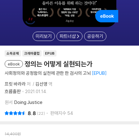
미리보기
파트너샵
공유하기
소득공제
크레마클럽
EPUB
정의는 어떻게 실현되는가
eBook
사회정의와 공정함의 실천에 관한 한 검사의 고뇌
EPUB
프릿 바라라
저
김선영
역
흐름출판
2021.01.14.
원서
Doing Justice
8.8
판매지수
54
22
14,400
원