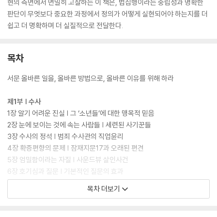
현의 측면에서 면밀히 고찰하는 이 책은, 법집행이라는 중립성과 명확한
판단이 무엇보다 중요한 과정에서 정의가 어떻게 실현되어야 하는지를 더
쉽고 더 명확하며 더 실질적으로 전달한다.
목차
서문 올바른 일을, 올바른 방법으로, 올바른 이유를 위해 하라
제1부 | 수사
1장 알기 어려운 진실 | 그 ‘소년들’에 대한 맹목적 믿음
2장 눈에 보이는 것에 속는 사람들 | 세련된 사기꾼들
3장 수사의 정석 | 범죄 수사관의 직업윤리
4장 확증편향의 문제 | 잠재지문17과 오래된 편견
5장 엄밀함이라는 자질 | 사운드뷰 살인사건
6장 호기심과 질문 | 기본적인 질문의 효과
7장 신문의 원칙 | 폭력과 협박이 얻어낼 수 없는 진실
목차 더보기
8장 밀고자들 | 협조적 증인이라는 도덕적 딜레마
9장 연속성과 변화 | 혁신을 통한 정의