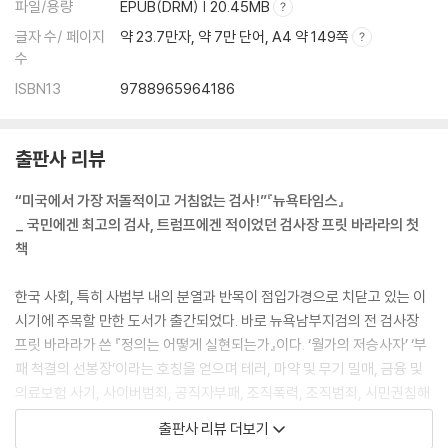
파일/용량
EPUB(DRM) | 20.45MB
글자 수/ 페이지
약 23.7만자, 약 7만 단어, A4 약 149쪽
수
ISBN13
9788965964186
출판사 리뷰
“미국에서 가장 저돌적이고 거침없는 검사!”『뉴욕타임스』
_ 국민에겐 최고의 검사, 트럼프에겐 적이었던 검사장 프릿 바라라의 첫
책
한국 사회, 특히 사법부 내의 분열과 반목이 점입가경으로 치닫고 있는 이
시기에 주목할 만한 도서가 출간되었다. 바로 뉴욕남부지검의 전 검사장
프릿 바라라가 쓴 『정의는 어떻게 실현되는가』이다. ‘월가의 저승사자’ ‘부
패 척결의 선봉장’이라는 호칭을 얻으며 테러, 마약 및 무기 밀매, 금융 및
의료보험 사기, 사이버범죄, 공직자부패, 조직폭력, 조직범죄, 시민권침해
사건 등 상당수의 사건들을 해결한 프릿 바라라는 미국인이 가장 신뢰하는
출판사 리뷰 더보기
검사 중 한 명으로 잘 알려진 인물이다. 2011년에 바라라는 월가의 내부자