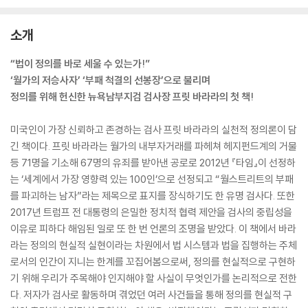
소개
“법이 정의를 바로 세울 수 있는가!”
‘월가의 저승사자’ ‘부패 척결의 선봉장’으로 불리며
정의를 위해 헌신한 뉴욕남부지검 검사장 프릿 바라라의 첫 책!
미국인이 가장 신뢰하고 존경하는 검사 프릿 바라라의 실천적 정의론이 담
긴 책이다. 프릿 바라라는 월가의 내부자거래를 파헤쳐 헤지펀드계의 거물
등 71명을 기소해 67명의 유죄를 받아낸 공로로 2012년 『타임』이 선정하
는 ‘세계에서 가장 영향력 있는 100인’으로 선정되고 “월스트리트의 부패
를 파괴하는 남자”라는 제목으로 표지를 장식하기도 한 유명 검사다. 또한
2017년 트럼프 전 대통령의 은밀한 정치적 협력 제안을 검사의 중립성을
이유로 피하다 해임된 일로 또 한 번 언론의 조명을 받았다. 이 책에서 바라
라는 정의의 현실적 실현이라는 차원에서 법 시스템과 법을 집행하는 주체
로서의 인간이 지니는 한계를 꼬집어봄으로써, 정의를 현실적으로 구현하
기 위해 우리가 주목해야 인지해야 할 사실이 무엇인가를 논리적으로 전한
다. 저자가 검사로 활동하며 겪었던 여러 사건들을 통해 정의를 현실적 구