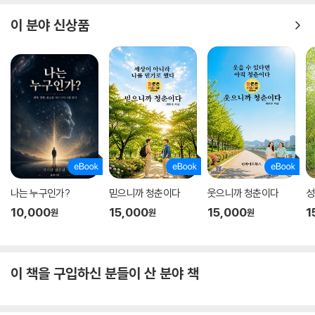
런 영감도 주지 못한다. 법은 우리가 서로를 사랑하거나 존경하도록 강제
하지 못한다. 증오를 없애거나 악을 정복하지도 못한다. 은총을 가르치거
이 분야 신상품
나 무관심을 깨뜨리지도 못한다. 매일매일 법의 최고 목표를 달성하는 주
체는 잘하든 못하든 인간이다. 정의를 실현하거나 좌절시키는 것도 인간이
다. 자비를 베풀거나 거절하는 것도 인간의 몫이다. 결국 정의를 바로 세우
는 것은 인간이다. 이성적이고 객관적인 사고가 공정함을 좇는 열정과 만
날 때, 우리의 일상에서도 진실을 찾고 정의를 이룰 수 있다는 것이 바라라
가 이 책에서 주장하는 정의 실현의 필수조건이다.
‘법치지배’ ‘적법절차’ ‘무죄추정’과 같은 사법의 주요 개념들이 기본적으로
지켜야 할 원칙이기보다는 정치슬로건으로 쓰이는 듯한 현실에서 정의의
개념도 누군가가 정치적으로 적이냐 동지냐에 따라 달라지고 있는 듯하다.
나는 누구인가?
믿으니까 청춘이다
웃으니까 청춘이다
성
그러나 우리의 경쟁 상대는 적이 아니라는 것, 법은 정치적 무기가 아니라
10,000
15,000
15,000
1
원
원
원
는 것, 객관적 진실은 엄연히 존재한다는 것, 공정한 절차는 문명사회에서
필수라는 것은 우리 모두가 인지하고 좇아야만 할 중요한 사회적 가치임을
이 책은 힘주어 주장한다.
이 책을 구입하신 분들이 산 분야 책
이런 이유로 프릿 바라라는 중요한 기본적인 물음으로 돌아가, 정의의 의
미를 다시 한번 되짚어보자고 제안한다. “공정하고 편견 없는 태도란 무엇