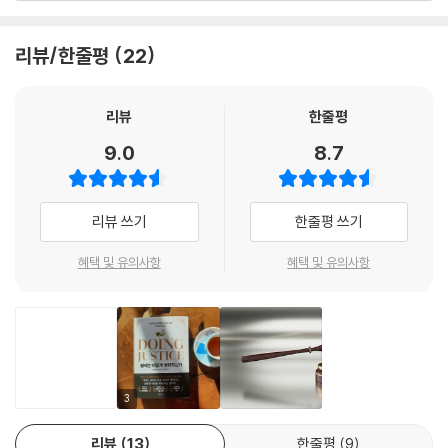
거래를 파헤쳐 헤지펀드계의 거물 라지 라자라트남과 전 맥킨지 최고경영
자(CEO) 라자트 굽타 등 71명을 기소해 67명의 유죄를 받아낸 공로로, 2
리뷰/한줄평
22
012년 『타임』이 선정하는 ‘세계에서 가장 영향력 있는 100인’으로 선정되
고 “월스트리트의 부패를 파괴하는 남자(Prosecutor Preet Bharara c
ollars the masters of the meltdown)”라는 제목으로 표지를 장식하
리뷰
한줄평
기도 했다.
9.0
8.7
또한 2013년에는 헤지펀드 운용사 SAC 캐피털의 내부자거래 혐의로 창
업자이자 전설적인 펀드매니저 스티브 코헨과 벌였던 치열한 법정 다툼 또
리뷰 쓰기
한줄평 쓰기
한 큰 화제가 되었다. 프릿 바라라는 집요한 수사 끝에 SAC캐피털이 20여
년간 기록한 연 25퍼센트의 대박 수익률 행진은 결국 내부자거래라는 추
혜택 및 유의사항
혜택 및 유의사항
악한 불법의 결과물임을 밝혀냈고, SAC 캐피털은 바라라의 수사 발표 내
용을 모두 인정한 후 약 2조 원의 벌금을 내고 운용하던 펀드 전체를 해산
한 후에 문을 닫았다. 마치 한 편의 드라마 같았던 프릿 바라라와 스티브 코
헨의 공방은 「빌리언스(Billions)」라는 제목의 드라마로 실제 제작돼 미국
에서 큰 인기를 끌었고, 현재 넷플릭스를 통해 국내에서도 방영되고 있다.
3
이 밖에도 바라라는 씨티그룹(Citigroup)을 포함한 4개 대형은행의 위법
리뷰
13
한줄평
9