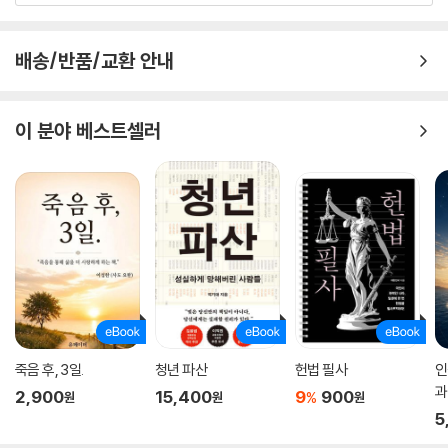
덕적 논거를 다룬다. 이 모두가 정의의 의미와 본질에서 결정적이기 때문
이다.
배송/반품/교환 안내
공정하고 효과적인 처벌이라는 도덕적 난제는 형사사건을 심리하는 판사
만 고민하는 문제가 아니다. 처벌은 많은 사람들에게도 익숙한 난제일 것
이다. 악덕기업을 처벌해야 하는 감독관, 문제 있는 직원을 징계해야 하는
이 분야 베스트셀러
관리자, 심지어 제멋대로인 아이에게 벌을 줘야 하는 부모들도 이 문제로
고민한다. 어느 정도의 처벌이 적합한지, 어떤 방식이 효과적인지, 장차 어
떻게 해야 특정인뿐 아니라 다른 모든 사람들도 그런 행동을 못하게 막을
수 있는지, 목적은 달성하되 선을 넘지 않는 충분한 조치는 무엇인지를 평
범한 사람들도 매 순간 고민한다.
많은 사람이 법치국가에서 살고 있지만, 정의는 때로 머리 못지않게 가슴
에서도 튀어나온다는 게 프릿 바라라의 지론이다. 그 이유는 법이 실제 현
실보다는 추상적 이론을 부당하게 앞세울 때가 있기 때문이다. 사법제도
안에서는 모두가 하나의 인간이고, 정의가 추상적 개념이라 해도 이를 추
죽음 후, 3일.
청년 파산
헌법 필사
인
구하고 느끼는 것은 현실의 인간들이다. 훌륭한 조리법이 맛있는 음식을
과
2,900
15,400
9
900
%
원
원
원
보장하지 못하듯, 현명한 법도 정의를 장담하지는 못한다. 법은 단지 도구
5
에 지나지 않아서 인간의 손길을 타지 않으면 아무런 생명력도 없고 아무