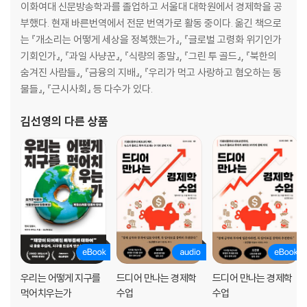
이화여대 신문방송학과를 졸업하고 서울대 대학원에서 경제학을 공
감사의 글
부했다. 현재 바른번역에서 전문 번역가로 활동 중이다. 옮긴 책으로
는 『개소리는 어떻게 세상을 정복했는가』, 『글로벌 고령화 위기인가
기회인가』, 『과일 사냥꾼』, 『식량의 종말』, 『그린 투 골드』, 『북한의
숨겨진 사람들』, 『금융의 지배』, 『우리가 먹고 사랑하고 혐오하는 동
물들』, 『근시사회』 등 다수가 있다.
김선영
의 다른 상품
우리는 어떻게 지구를
드디어 만나는 경제학
드디어 만나는 경제학
먹어치우는가
수업
수업