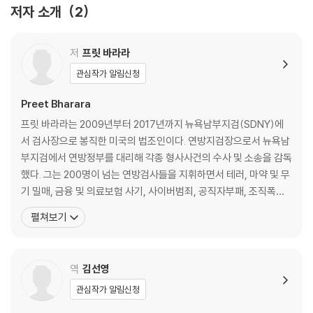
저자 소개
2
제2부 | 기소
10장 끝없이 굴러가는 기계 | 수사과정의 심리적 타당성에 관하여
11장 그런 일이 없기를 | 현실이 되어서는 안 될 판타지들
저
프릿 바라라
12장 불기소 | 검사들이 가장 내리기 힘든 결정
관심작가 알림신청
13장 조직문화 | 윤리가 무시당하는 문화의 폐해
14장 발리우드 | 사건의 파장이 국경을 넘을 때 벌어지는 일
Preet Bharara
프릿 바라라는 2009년부터 2017년까지 뉴욕남부지검(SDNY)에
제3부 | 판결
서 검사장으로 봉직한 미국의 법조인이다. 연방지검장으로서 뉴욕남
15장 법정에 서는 날 | 피해자다움이라는 함정
부지검에서 연방정부를 대리해 각종 형사사건의 수사 및 소송을 감독
16장 판사들 | 법정이라는 우주를 지배하는 자
했다. 그는 200명이 넘는 연방검사들을 지휘하면서 테러, 마약 및 무
17장 재판 | 정의로운 판결을 위한 필수 조건
기 밀매, 금융 및 의료보험 사기, 사이버범죄, 공직자부패, 조직폭력,
18장 밀실 속의 세 남자 | 권력자들의 부정부패를 다루는 법
조직범죄, 시민권침해 사건 등 상당수의 사건들을 해결하며, 미국인
펼쳐보기
19장 배심원 평결 | 결과를 알 수 없는 호사
이 가장 존경하는 검사가 되었다. 그 결과 2012년에 ［타임(Tim
e)］이 선정한 ‘가장 영향력 있는 100인’에 선정되어 표지를 장식하
제4부 | 처벌
기도 했다. 또한 2012년부터 2016년까
역
김선영
20장 사라진 아기 | 양형의 기준이 명확하지 않을 때
21장 파리대왕 | 법집행자들의 범법 행위를 다루는 법
관심작가 알림신청
22장 정의를 넘어서 | 용서가 만들어내는 기적