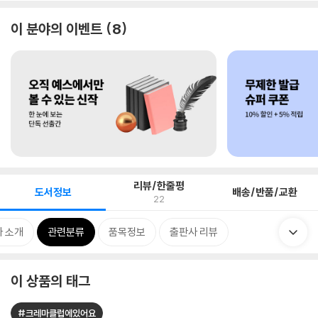
이 분야의 이벤트
8
리뷰/한줄평
도서정보
배송/반품/교환
22
 소개
관련분류
품목정보
출판사 리뷰
이 상품의 태그
#크레마클럽에있어요