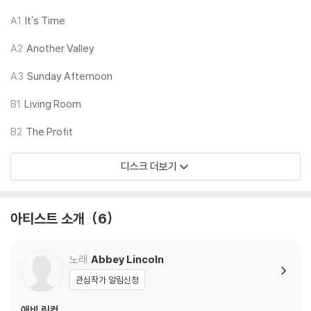
2) 디스크는 정전기와 먼지로 인해 재생이 원활하지 않은 경우가 있습니
다. 전용 제품으로 이를 제거하면 대부분 해결됩니다.
A1
It's Time
3) 바늘에 먼지가 쌓이는 경우에도 재생이 원활하지 않을 수 있습니다.
A2
Another Valley
※ 디스크 외관 불량
A3
Sunday Afternoon
1) 열을 가하여 제작하는 바이닐 공정 특성상 디스크 표면이 미세하게 울
렁거리거나 휘어지는 경우가 있습니다.
B1
Living Room
재생이 불안정한 경우 스태빌라이저를 사용하시면 좀 더 안정적인 재생이
B2
The Profit
가능합니다.
2) 재생 음역의 왜곡을 최소화 하고 반복 재생시에도 최대한 일관되게 유
디스크 더보기
지되도록 디스크 센터 홀 구경이 작게 제작되는 경우가 있습니다. 턴테이
블 스핀들에 맞지 않는 경우에는 전용 제품 등을 이용하여 센터 홀을 조정
하시면 해결됩니다.
아티스트 소개
6
3) 디스크에 미세한 잔 흠집이 남아있거나 인쇄 면이 깨끗하지 않은 경우
가 있으며, 이는 상품의 불량이 아닙니다. 단, 재생에 이상이 있는 경우에는
불량으로 인한 반품/교환이 가능합니다
노래
Abbey Lincoln
관심작가 알림신청
※ 컬러 디스크
아래에 해당하는 경우는 불량이 아니므로 개봉 후 반품/교환이 불가합니
애비 링컨