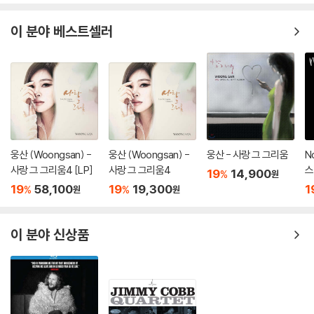
이 분야 베스트셀러
웅산 (Woongsan) -
웅산 (Woongsan) -
웅산 - 사랑 그 그리움
N
사랑 그 그리움4 [LP]
사랑 그 그리움4
스
19
14,900
%
원
y
19
58,100
19
19,300
1
%
%
원
원
iv
이 분야 신상품