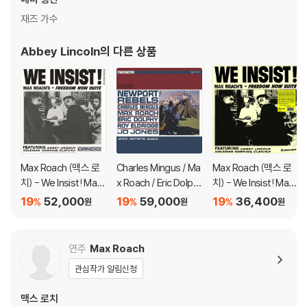
다.
재즈 가수
1) 컬러 디스크는 웹 이미지와 실제 색상이 차이가 날 수 있습니다.
2) 컬러 디스크의 특성상 제작 공정시 앨범마다 색상 차이가 나는 경우도
Abbey Lincoln
의 다른 상품
있습니다.
3) 컬러 디스크는 제작 과정에서 다른 색상 염료가 섞여 얼룩과 번짐, 반점
등이 발생할 수 있습니다.
※ 반품/교환 안내
1) 불량으로 인한 반품/교환 요청 시에는 불량 확인을 위해 개봉 시의 동영
상을 요청할 수 있으며, 동영상이 없는 경우 반품/교환이 제한될 수 있습니
Max Roach (맥스 로
Charles Mingus / Ma
Max Roach (맥스 로
다.
치) - We Insist! Max
x Roach / Eric Dolph
치) - We Insist! Max
관련 사진과 동영상 및 재생 기기 모델명을 첨부하여 첨부하여 고객센터에
Roach's Freedom N
y - Newport Rebels
Roach's Freedom N
19
52,000
19
59,000
19
36,400
%
%
%
원
원
원
문의 바랍니다.
ow Suite [LP]
[LP]
ow Suite [투명 컬러 L
2) LP는 잦은 배송 과정에서 재킷에 손상이 발생할 가능성이 높고 재판매
P]
가 어려우므로 신중한 구매를 부탁드립니다.
연주
Max Roach
관심작가 알림신청
맥스 로치