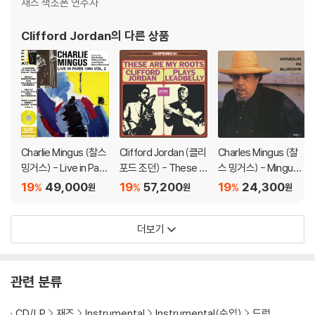
재즈 색소폰 연주자
Clifford Jordan
의 다른 상품
Charlie Mingus (찰스
Clifford Jordan (클리
Charles Mingus (찰
밍거스) - Live in Pari
포드 조던) - These A
스 밍거스) - Mingus I
s, 1964 Vol. 2 [옐로우
re My Roots - Cliffor
n Europe Volume I
19
49,000
19
57,200
19
24,300
%
%
%
원
원
원
컬러 LP]
d Jordan Plays Lead
belly [LP]
더보기
관련 분류
CD/LP
재즈
Instrumental
Instrumental(수입)
드럼