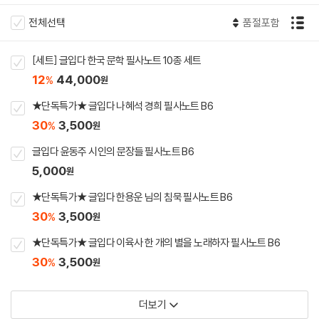
전체선택
품절포함
[세트] 글입다 한국 문학 필사노트 10종 세트
12
44,000
%
원
★단독특가★ 글입다 나혜석 경희 필사노트 B6
30
3,500
%
원
글입다 윤동주 시인의 문장들 필사노트 B6
5,000
원
★단독특가★ 글입다 한용운 님의 침묵 필사노트 B6
30
3,500
%
원
★단독특가★ 글입다 이육사 한 개의 별을 노래하자 필사노트 B6
30
3,500
%
원
더보기