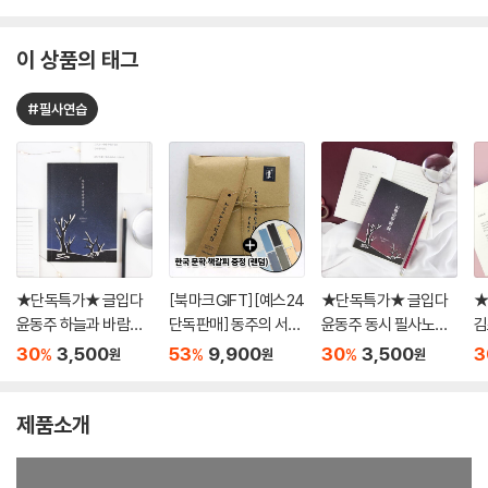
이 상품의 태그
#필사연습
★단독특가★ 글입다
[북마크GIFT][예스24
★단독특가★ 글입다
★
윤동주 하늘과 바람과
단독판매] 동주의 서신
윤동주 동시 필사노트
김
별과 시 필사노트 B6
(초판본 미니북+별헤
B6
노
30
3,500
53
9,900
30
3,500
3
%
%
%
원
원
원
는밤 연필세트+육필원
고 엽서세트+필사노
트)
제품소개