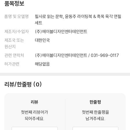
품목정보
품명 및 모델명
필사로 읽는 문학, 윤동주 라이팅북 & 흑목 육각 연필
세트
제조자/수입자
(주)에이블디자인엔터테인먼트
제조국 또는
대한민국
원산지
관련 연락처
(주)에이블디자인엔터테인먼트 / 031-969-0117
허가관련
해당없음
리뷰/한줄평
0
리뷰
한줄평
첫번째 리뷰어가
첫번째 한줄평을
되어주세요.
남겨주세요.