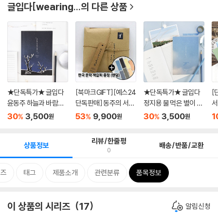
글입다[wearing...
의 다른 상품
★단독특가★ 글입다
[북마크GIFT][예스24
★단독특가★ 글입다
[
윤동주 하늘과 바람과
단독판매] 동주의 서신
정지용 물 먹은 별이 반
서
별과...
(초...
짝 ...
장, 
30
3,500
53
9,900
30
3,500
1
%
%
%
원
원
원
리뷰/한줄평
상품정보
배송/반품/교환
0
리즈
태그
제품소개
관련분류
품목정보
이 상품의 시리즈
17
알림신청