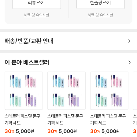
리뷰 쓰기
한줄평 쓰기
혜택 및 유의사항
혜택 및 유의사항
배송/반품/교환 안내
이 분야 베스트셀러
스테들러 파스텔 문구
스테들러 파스텔 문구
스테들러 파스텔 문구
스
기획 세트
기획 세트
기획 세트
기
30
5,000
30
5,000
30
5,000
3
%
%
%
원
원
원