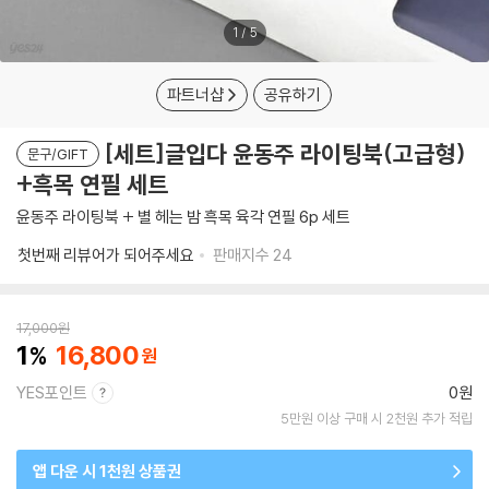
1
/
5
파트너샵
공유하기
[세트]글입다 윤동주 라이팅북(고급형)
문구/GIFT
+흑목 연필 세트
윤동주 라이팅북 + 별 헤는 밤 흑목 육각 연필 6p 세트
첫번째 리뷰어가 되어주세요
판매지수
24
17,000
원
1
16,800
YES포인트
0원
5만원 이상 구매 시 2천원 추가 적립
앱 다운 시 1천원 상품권