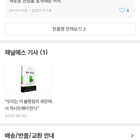
새로운 관점을 알게해준 서적
해온 공동노동 시스템에서 유래한 것이라고 주장한다. 이제껏 이야기했던
‘벼농사 체제’로부터 말이다.
h******0
2021.11.14.
0
--- p.177, 「3장 코로나 팬데믹과 벼농사 체제」 중에서
한줄평 전체보기
벼농사 체제에서 발흥한 동아시아의, 한국의 개발국가는 소농 출신 도시민
들에게 부동산을 통한 ‘개인화된(사적) 안전 자산’을 확보하도록 부추김으
로써, 복지국가 안전망의 의무를 ‘방기’하고 생산의 조직국가로서의 전통
채널예스 기사
1
적 의무에 충실했다. 시민사회의 개인들은 각자 일을 그만두는 시점까지
집 한 채 혹은 여러 채를 장만하는 것을 목표로 자산 취득 경쟁에 몰입했고,
이는 벼농사 체제하 소농들의 개간지 경쟁과 크게 다르지 않은 것이었다.
그 경쟁의 산물은 세 개의 층으로 분할된 자산 계급의 출현이다. 자산을 기
반으로 소득을 창출할 여력이 있는 상층 20퍼센트의 자산 소유 계급, 자산
을 노후 소득으로 소비해야만 하는 자산 소비 계급(다수의 중산층), 그리
고 노후 소비를 감당하기에 불충분한 자산으로 국가와 자식 외에는 의지할
“우리는 이 불평등의 새장에
곳이 없는 하층의 자산 빈곤 계급이 그들이다. 그리고 이 분할의 결과는 오
서 엑시트해야 한다”
늘날 우리가 목도하고 있는 세계 최고의 노인 빈곤율이다. 노인을 공경하
2025.06.30.
고 위계를 강조하는 벼농사 체제가 21세기 후기산업사회에 만들어낸 아이
러니가 아닐 수 없다. 보편적 복지국가의 수립이 지연된 2020년, 2030년
배송/반품/교환 안내
그리고 그 이후에도 이러한 자산에 의한 사적 복지의 전통은 더욱 강화될