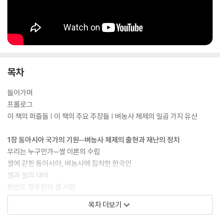
맞은 새로운 제도를 통해 오래된 구조가 재구조화하도록 유인해야 한다고
주장하는 이 책은, 따라서 벼농사 체제의 구조 개혁 플랜이라고 할 수 있다.
목차
들어가며
프롤로그
이 책의 퍼즐들 | 이 책의 주요 주장들 | 벼농사 체제의 일곱 가지 유산
1장 동아시아 국가의 기원─벼농사 체제의 출현과 재난의 정치
우리는 누구인가─쌀 이론의 수립
쌀에 갇힌 동아시아, 벼농사에 집착한 한국인
쌀과 밀의 대비
한반도 정주민의 쌀 사랑
쌀밥과 빵의 정치경제학
목차 더보기
고대국가의 재난 정치