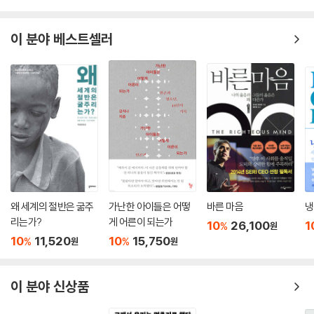
것이고, 일하는 자들 간의 불평등은 노년의 불평등으로 유지·확장될 것이
다.
이 분야 베스트셀러
--- p.274~75, 「4장 벼농사 체제와 불평등의 정치심리학」 중에서
오늘날 한국의 세대 내 불평등과 세대 간 불평등은 모두 이 연공제에 응축
되어 있다. 연공제로 인해 세대 간, 연령 간 불평등이 만들어지고, 이것을
향유할 수 있는 정규직과 그렇지 못한 비정규직 사이의 임금격차가 발생하
기 때문이다. 비정규직 노동운동의 정규직화를 위한 핵심 요구 사항은 연
공제의 적용이다. 젊은 청년들은 연공제 혜택으로 안정적인 임금상승을 6
0세 혹은 65세까지 누릴 수 있는 직장에 들어가기 위한 경쟁에 20대를 소
비한다. 이쯤 되면 연공제 공화국이라 부를 만하다.
--- p.316~17, 「5장 연공제와 공정성의 위기」 중에서
왜 세계의 절반은 굶주
가난한 아이들은 어떻
바른 마음
냉
리는가?
게 어른이 되는가
10
26,100
1
%
원
우리는 21세기에 벼농사 국가체제의 유산의 덕과 폐해를 톡톡히 보고 있
10
11,520
10
15,750
%
%
원
원
다. 재난 시기에는 너무도 효율적으로 일하는 국가 덕에 금세 일상으로 돌
아가 하던 일을 할 수 있다. 하지만 오늘날의 후기 산업/정보화 사회는 더
이상 벼농사 체제의 마을 공동체가 아니다. 시도 때도 없이 질병, 사고, 실
이 분야 신상품
업, 육아, 빈곤과 같은 개별화된 재난과 복지 수요가 시민 개개인을, 자본
주의가 초래한 수많은 위험에 노출시킨다. 벼농사 체제의 국가는 이러한