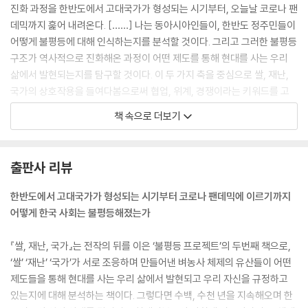
동료로서의 여성
진화 과정을 한반도에서 고대국가가 형성되는 시기부터, 오늘날 코로나 팬
직무평가 시스템의 도입─시험에서 숙련으로
데믹까지 훑어 내려온다. [……] 나는 동아시아인들이, 한반도 정주민들이
연공급 대 직무급─어느 불평등을 택할 것인가
어떻게 불평등에 대해 인식하는지를 분석할 것이다. 그리고 그러한 불평등
한국형 위계 구조의 개혁─연공제를 넘어서
구조가 역사적으로 진화해온 과정이 어떤 제도를 통해 현대를 사는 우리
삶에서 발현되는지를 탐구할 것이다. 이 두 가지 축을 중심으로 쌀, 재난,
나가며
국가의 상호작용을 들여다봄으로써 협업, 위계, 경쟁이라는 키워드를 고
참고문헌
안해내고, 결국에는 오늘날의 연공제 비판으로 이어질 것이다. ‘쌀 이론’을
책 속으로 더보기
통해 오늘날 한국 사회의 위계와 불평등 구조─협업과 경쟁의 구조, 교육
열 그리고 노동시장의 (비정규직과 여성에 대한) 차별 구조─를 파헤치려
는 것이다.
출판사 리뷰
--- p.9~10, 「들어가며」 중에서
한반도에서 고대국가가 형성되는 시기부터 코로나 팬데믹에 이르기까지
한국인에게 이 위계란 일상 자체다. 한국인만큼 협업을 잘하는 종족도 드
어떻게 한국 사회는 불평등해졌는가
물지만, 한국인만큼 위계를 따지는 종족도 드물다. 그 위계의 구조는 엄격
할뿐더러 세밀하고 촘촘하다. 인간관계마다, 말 한마디 한마디마다 이 위
『쌀, 재난, 국가』는 전작의 뒤를 이은 ‘불평등 프로젝트’의 두번째 책으로,
계의 구조는 깊이 드리워져 있고, 우리의 아이들은 이 위계에 적응하고 순
‘쌀’ ‘재난’ ‘국가’가 서로 조응하며 만들어낸 벼농사 체제의 유산들이 어떤
응하는 법부터 배운다. [……] 우리는 왜 이 위계 구조를 그토록 오래 강고
제도들을 통해 현대를 사는 우리 삶에서 발현되고 우리 자신을 규정하고
히 지속시켜왔고, 얼마나 더 오래 이 위계 구조와 함께 살아가야 하는가?
있는지에 대해 분석하는 책이다. 그렇다면 수백, 수천 년을 지속해오며 한
우리는 왜 그토록 ‘평등과 정의와 형평’을 갈망하면서, 동시에 위계를 목숨