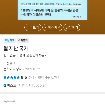
미리보기
사이즈비교
공유하기
오늘의책
소득공제
쌀 재난 국가
한국인은 어떻게 불평등해졌는가
이철승
저
문학과지성사
2021.01.25.
9.5
판매지수
1,794
54
베스트
사회 정치 top20 2주
17,000
원