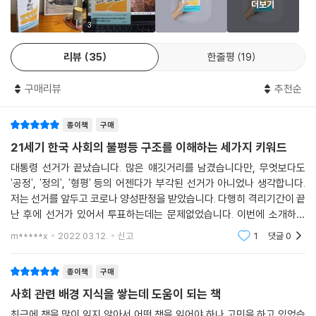
더보기
동아시아인들의 오래된 미래인 것이다. 이러한 벼농사 체제의 유산들은 수
벼(과 식물들), 기후와 지형이라는 주어진 환경, 벼농사 경작의 주체와 제
백, 수천 년 동안 진화하여 오늘날 현대자본주의하의 ‘동아시아적’ 혹은 ‘한
3
도라는 세 가지 요소는 이렇게 (진화적) 상호작용을 거치며 동아시아의 초
국적’ 제도로서 그 명맥을 유지 혹은 강화하고 있지만, 벼농사 체제의 강고
기 농경국가 체제를 주조했다. ‘왜 하필이면 동아시아인들은 쌀을 먹게 되
리뷰
35
한줄평
19
한 지속에도 불구하고 어떤 것들은 위기에 처해 있고 또 어떤 것들은 이미
었는가’라는 질문과 ‘도대체 왜 동아시아의 국가는 다른 지역에서 발견할
사라지기 시작했다.
수 없는 강력한 관료제(서비스)를 그토록 일찍부터 만들 수밖에 없었는
구매리뷰
추천순
가’라는 질문은 사실상 같은 ‘연쇄 고리’의 답을 가진, 같은 질문인 것이다.
우리는 이 유산들 가운데 어떤 것들을 약화시키고 또 어떤 것들을 강화시
벼와 동아시아인 그리고 그들의 강한 국가는, 다윈의 표현을 빌리자면 ‘공
종이책
구매
켜야 할까?
진화’한 것이다. 쌀밥과 강하고 효율적인 국가는 서로 다른 두 차원의 것이
21세기 한국 사회의 불평등 구조를 이해하는 세가지 키워드
지만 상호 친화적이다. 단순화해 이야기하면 우리는 쌀밥을 먹으며 더 크
대통령 선거가 끝났습니다. 많은 얘깃거리를 남겼습니다만, 무엇보다도
고 강한 국가를 건설했고, 그러한 국가를 만들었기에 쌀밥을 계속 먹을 수
“나이 많은 자가 세상을 리드하고 지배하는 룰이
'공정', '정의', '형평' 등의 어젠다가 부각된 선거가 아니었나 생각합니다.
있었다. 이런 면에서 다소 어색하더라도 동아시아 국가는 쌀 국가rice sta
더 이상 효율적이지 않은 세상이 도래했다”
저는 선거를 앞두고 코로나 양성판정을 받았습니다. 다행히 격리기간이 끝
te라고 불릴 만하다.
청년 세대를 위한 벼농사 체제의 구조 개혁 플랜
난 후에 선거가 있어서 투표하는데는 문제없었습니다. 이번에 소개하는
--- p.68~69, 「1장 동아시아 국가의 기원」 중에서
'쌀 재난 국가'(이철승 저, 2021.3, 문학과지성사)는 작년 연말경 코로나
m*****x
2022.03.12.
신고
1
댓글
0
간접접촉
이 책은 ‘쌀’ ‘재난’ ‘국가’의 상호작용을 통해 한반도의 고대국가에서부터
동아시아 기업의 연공제는, 두 가지 가정을 농촌 공동체로부터 이식했다.
현대 지구촌 사회의 코로나 팬데믹과 복지국가의 역할까지, 오늘날 한국
종이책
구매
[……] 이 두 가정은 현장에서 실제로 실현되는지 여부와 관계없이, 개인에
사회에 드리운 벼농사 체제의 현존을 흥미롭게 분석해 보여준다. 동아시아
대한 직무평가를 건너뛰는 것을 가능케 했다. 개인 간의 숙련도가 평준화
사회 관련 배경 지식을 쌓는데 도움이 되는 책
인들이, 한반도 정주민들이 삶의 준거로 삼는 여러 가지 원리가 있지만, 그
될 것이라는 가정과 개인들의 숙련도가 동일한 속도로 성장할 것이라는 가
중 가장 특이한 점을 꼽으라면 그것은 바로 ‘연공 문화’다. 경험 많고 나이
최근에 책을 많이 읽지 않아서 어떤 책을 읽어야 하나 고민을 하고 있었습