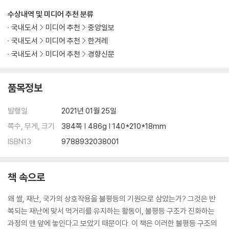
현대 한국인의 복지 태도─부동산과 복지국가
수상내역 및 미디어 추천 분류
나가며─국가를 통한 불평등의 생산
국내도서
미디어 추천
중앙일보
국내도서
미디어 추천
한겨레
5장 연공제와 공정성의 위기
국내도서
미디어 추천
경향신문
청년 실업과 노동시장 이중화의 원인은 무엇인가
제도(연공)-주체(세대)-구조(인구)의 착종
연공 문화의 제도화─연공제
품목정보
세대 네트워크와 한국형 패턴 교섭
인구구조의 변동에 따른 기업의 인구 구성 변화
발행일
2021년 01월 25일
연공-세대-인구 착종과 기업의 비용 위기
쪽수, 무게, 크기
384쪽 | 486g | 140*210*18mm
연공-세대-인구 착종과 청년 고용 위기 연공제와 노동운동
ISBN13
9788932038001
연공제와 여성
나가며─불평등, 현세대에서 다음 세대로
책 속으로
6장 벼농사 체제의 극복
재난 대비 구휼국가에서 보편적 사회안전망 국가로
왜 쌀, 재난, 국가의 상호작용을 불평등의 기원으로 삼았는가? 그것은 반
표준화를 위한 조율에서 다양성의 조율로
복되는 재난에 맞서 먹거리를 유지하는 활동이, 불평등 구조가 진화하는
벼농사 체제와 청년 세대의 충돌
과정의 맨 앞에 놓인다고 보았기 때문이다. 이 책은 이러한 불평등 구조의