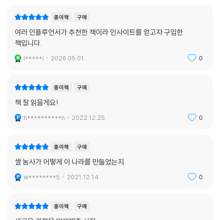
하는지, 그로 인해 어떤 심리(경쟁과 질시) 구조가 탄생하는지를 다룬다.
듣는 싫은 소리에 넌덜머리가 나는가. 추석이란 무엇이냐고? 바로 씨족사
3장 「코로나 팬데믹과 벼농사 체제」는 재난 시기 이 협업 시스템이 어떻게
종이책
구매
회의 간섭 권력의 위계가 당신의 일상을 적나라하게 집안 전체에 드러내고
작동하여 재난을 극복하는지에 관한 사례 연구로, 현재 우리가 통과하고
여러 인플루언서가 추천한 책이라 인사이트를 얻고자 구입한
평가하는 자리다. 동아시아는 개인주의자가 남 신경 안 쓰고 하고 싶은 일
있는 ‘코로나 팬데믹’에 대한 국가별 대응 시스템을 분석한다. 이어서 4장
책입니다.
하며 자유롭게 살기에 이상적인 곳이 아니다. 서로가 촘촘하게 엮여 타인
「벼농사 체제와 불평등의 정치심리학」은 벼농사와 밀농사 체제하에서 불
의 생각과 행동을 지켜보고 감시하며 베끼고 잔소리하고 보폭을 맞춰가면
l*****i
2026.05.01.
0
평등은 어떻게 형성되고, 불평등에 대한 인식 구조는 어떻게 다른지, 그에
서 서로 엇비슷해져가는 사회인 것이다.
따른 불평등의 결과가 서로 어떤 차이를 빚어내는지를 비교·분석한다. 5장
--- p.173~74, 「3장 코로나 팬데믹과 벼농사 체제」 중에서
「연공제와 공정성의 위기」는 벼농사 체제의 가장 중요한 제도적 유산인 ‘연
종이책
구매
공제’를 분석하되, 이것이 어떻게 ‘세대 네트워크’ 및 ‘인구구조’와 착종·조
책 잘 읽을게요!
어쩌면 나의 일탈 행위 때문에 발생할지 모를 바이러스의 확산 못지않게,
응하여 오늘날 청년 실업과 비정규직 차별, 여성 배제의 구조를 초래하는
그로 인해 쏟아지는 비난의 화살과 체면의 손상이 더 걱정되는 것이다. 바
h**********n
2022.12.25.
0
지를 이야기한다. 6장 「벼농사 체제의 극복은」 연공제를 통해 청년 일자리
로 ‘사회적 조율 시스템’에 조응하지 않아서 (마을) 공동체로부터 추방당
위기와 한국 경제의 구조적 위기에 대한 진단과 대안으로 마무리된다.
할지도 모른다는 두려움이 확진 판정 없이도 이들을 집에 머물도록 이끄
종이책
구매
는, 궁극적인 행위의 동기다. 따라서 절대다수가 마스크를 쓰고, 대다수가
쌀 농사가 어떻게 이 나라를 만들었는지
자가 격리의 원칙을 지키는 상황은 놀라운 일이 아니다. 이 사회적 조율 시
스템은 어디서 유래한 것인가? 이러한 평판 저하를 고려하는 ‘남 눈치 보기
w********5
2021.12.14.
0
의 문화’는 어디서 왔을까? 국가가 가르쳐준 것인가? 관료가 디자인한 것
인가? 목화씨를 숨겨 가져오듯 다른 나라에서 배워온 것인가? 아니다. 나
종이책
구매
는 이 ‘사회적 조율의 기예’가 수천, 적어도 수백 년 동안 마을 단위로 경영