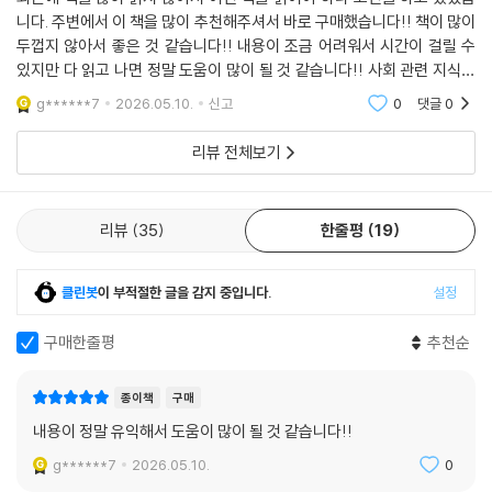
정이 결합하면, 같은 연차의 인력에게 동일한 보상을 주는 것이 가능해진
니다. 주변에서 이 책을 많이 추천해주셔서 바로 구매했습니다!! 책이 많이
든 농부에게 중요한 의사 결정을 맡기는 벼농사 체제의 위계 구조가 현대
다(정당화된다). 함께 일하며 조직의 목표를 함께 이루었으니 연차 그룹에
두껍지 않아서 좋은 것 같습니다!! 내용이 조금 어려워서 시간이 걸릴 수
기업 조직의 연공 문화와 임금제도로 정착한 것이다.
따라 보상을─불평등하게─나눈 후, 같은 연차 내에서는─평등하게─n분
있지만 다 읽고 나면 정말 도움이 많이 될 것 같습니다!! 사회 관련 지식을
의 1 하는 것이다(고로 밥과 술은 연차 높은 사람이 산다). 따라서 연공제는
습득하는 데 정말 좋은 책인 것 같습니다!!
저자 이철승은 전작 『불평등의 세대』에 이어 이 책에서도 연공서열의 위계
g******7
2026.05.10.
신고
0
댓글
0
연차를 공유하는 노동자들 간에 연대 의식을 고양시켰고, 생산성이 집합적
에 대한 비판으로 책을 마무리한다. 연공제가 ‘세대 네트워크’와 ‘인구구
으로 향상되는 데 디딤돌이 되었다. ‘왜 같이 일 해놓고 나이 많다고 더 가
리뷰 전체보기
조’와 착종·조응하여 오늘날 청년 실업과 비정규직 차별, 여성 배제의 구조
져가’라는 불만은, ‘너도 기다리면 나처럼 보상받아’라는 미래에 대한 약속
를 초래하는지를 다양한 데이터 분석을 통해 실증적으로 보여주는 이 책
으로 덮였다. 이렇게 ‘지연된 보상’은 나이 많은 ‘충분히 기다린 세대’로부
은, 이 연공제 문제가 핵심적인 구체제의 유산임을 밝히는 것이다. 오늘날
터 ‘아직 기다릴 날이 20년, 30년 남은 세대’에게 강제되었다. 연공제는 어
리뷰
35
한줄평
19
한국 사회 불평등 문제의 핵심에는 바로 이 연공제가 자리하고 있고, 따라
찌 보면 기다리고자 하는 자, 혹은 기다릴 수 있는 자들(정규직)끼리의 ‘공
서 저자 이철승은 이 책의 긴 여정을 통해 이 연공제 철폐가 구조 개혁 과제
모’다.
들 중 가장 우선순위에 놓여야 한다고 주장한다.
클린봇
이 부적절한 글을 감지 중입니다.
설정
--- p.149~50, 「2장 벼농사 체제의 협업-관계 자본의 탄생」 중에서
이 책은 「프롤로그」를 비롯해 총 6장으로 구성되어 있다. 먼저 「프롤로그」
구매한줄평
추천순
결국 동아시아인들이 발전시킨 ‘(시민)사회’를 구성하는 주요 축은 서로
에서는 벼농사 체제의 긍정적·부정적 유산들을 일곱 가지로 정리하며 책의
간섭하고 싫은 소리를 해야 서로가 사는, 협업과 조율 시스템이다. 우리는,
큰 그림을 소개한다. 1장 「동아시아 국가의 기원」은 한반도의 고대 및 전근
종이책
구매
동아시아인은 오랜 세월 동안 이 협업 시스템을 발전시켜왔고, 근대화 과
대 국가 2천 년 동안 벼농사 체제하에서 재난 극복 및 구휼 시스템이 어떻
내용이 정말 유익해서 도움이 많이 될 것 같습니다!!
정에서 이 시스템을 공장으로, 사무실로 이식시켰다. 부장님이 사사건건
게 형성되었는지를 나름의 통계자료를 통해 분석한다. 2장 「벼농사 생산체
일과 삶에 간섭하는 것에 숨이 막히는가. 집 안에서뿐 아니라 직장에서도
g******7
2026.05.10.
0
제와 협업-관계 자본의 탄생」은 벼농사 체제의 협업 시스템이 어떻게 작동
‘간섭 권력’이 작동하는 곳이 동아시아 사회다. 추석에 집안 어른들로부터