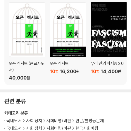
3장 코로나 팬데믹과 벼농사 체제
동아시아인들의 문화적 디엔에이─사회적 조율 시스템
동아시아 농촌의 성공 함수─협업-관계 자본
코로나 팬데믹의 국가별 양상
벼농사 체제와 코로나 팬데믹
밀농사의 개인주의와 벼농사의 집단주의
나가며─팬데믹과 불평등의 확대
4장 벼농사 체제와 불평등의 정치심리학─왜 한국인들은 불평등에 민감
오픈 엑시트 (큰글자도
오픈 엑시트
우리 안의 파시즘 2.0
한가
서)
10
16,200
10
14,400
%
%
원
원
벼농사 사회와 밀농사 사회의 불평등 구조
40,000
원
쌀 경작 사회의 불평등 기제─국가로의 접속
벼농사 체제와 과거제도는 어떻게 얽혔나
벼슬과 벼농사의 상호작용
관련 분류
평등화와 차별화를 향한 욕망의 공존
한반도 남단 정주민의 심리 구조─평등화와 차별화의 공존
카테고리 분류
밀 문화권과 쌀 문화권의 불평등 치유 노력
국내도서
사회 정치
사회비평/비판
빈곤/불평등문제
불평등 치유 노력의 역사적 기원
국내도서
사회 정치
사회비평/비판
한국사회비평
벼농사 체제의 유산─복지국가의 저발전