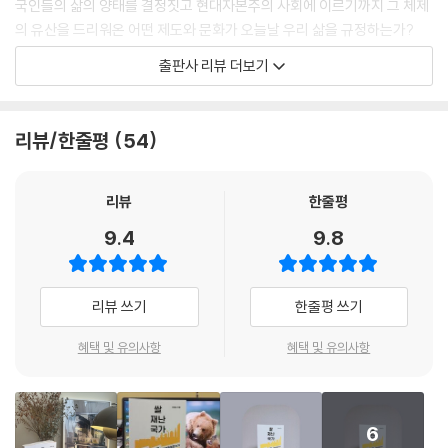
국인들의 삶의 양태를 결정짓고 현대자본주의 사회에 이르기까지 그 체제
처럼 소중히 여기는가? 왜 평등과 정의를 외치는 사람이 뒤로는 학벌과 직
의 유산을 드리워온 어떤 제도와 문화가 오늘날 우리 삶을 규정하는가?
업, 연공서열 위계에 집착하는가? 질문은 꼬리에 꼬리를 문다. 이 책이 모
출판사 리뷰 더보기
든 질문에 다 답하지는 못할 것이다. 하지만 건드릴 것이다, 때로는 다소 도
저자 이철승은 이 책에서 이러한 벼농사 체제의 긍정적·부정적 유산들을
발적으로.
일곱 가지로 정리해 일목요연하게 보여준다. 재난 대비 구휼국가의 발전,
--- p.23, 「프롤로그」 중에서
협력과 경쟁의 이중주 시스템인 공동노동 조직, 그리고 표준화와 평준화의
리뷰/한줄평
54
기술 튜닝 시스템이 벼농사 체제의 긍정적 유산들이라면, 나이에 따른 연
이 연공 문화는 동아시아 기업 조직의 뼈대─연공제─로 재탄생한다. 동아
공서열 문화와 그것이 기업 조직에서 발현된 연공급 위주의 노동시장, 여
시아 기업들은 입직에서부터 퇴직에 이르는 개인의 생애를, 동일한 임금
성 배제의 사회구조, 시험(과거제)을 통한 선발 및 신분 유지와 숙련의 무
리뷰
한줄평
상승 테이블을 공유하는 세대들로 쪼개어 위계 구조를 만드는 동시에 세대
시, 마지막으로 땅과 자산에 대한 집착 및 씨족 계보로의 상속이 이루어지
9.4
9.8
단위 협업 시스템을 창출했다. 동아시아 마을 공동체의 수직-수평 기술 튜
는 사적 복지체제의 구조가 벼농사 체제의 부정적 유산들이다.
닝 시스템은 동아시아 기업 조직에서 연공제를 매개로 재탄생하게 된다.
‘가족 같은 기업’ 안에서 부장님은 부모의 역할을, 선배는 이웃 어른들과 같
‘쌀’ ‘재난’ ‘국가’의 상호작용 속에서 만들어진 벼농사 체제의 유산들은 산
리뷰 쓰기
한줄평 쓰기
은 역할을 했다. 입사 동기는 동년배 사촌들 및 동네 친구들과 다름없었다.
업자본주의 사회에 이르러서도 공장과 회사로 이식되어 급속한 경제 발전
그들은 동아시아 마을 기업처럼 긴밀하게 엮인 공식·비공식 네트워크 안에
을 이룩하며 동아시아 자본주의의 세계적 성공을 이끄는가 하면, 코로나
혜택 및 유의사항
혜택 및 유의사항
서 협력과 경쟁의 쳇바퀴를 탔으며, 동아시아 마을 공동체의 협력 기제인
사태에 각 문명권이 어떻게 맞서고 있는지를 데이터로 분석해 보여주는 책
‘표준화’를 생산공정과 관료제에 도입하여 ‘기민’하고 ‘긴밀’하게 작동하는
의 3장에서 확인하듯 재난에 적극적이고 효율적으로 대처하는 사회적 조
동아시아 기업 조직을 만들어냈다.
율 시스템을 작동하며 한국을 비롯한 동아시아 국가들을 글로벌 모범국가
--- p.35, 「프롤로그」 중에서
6
로 등극시켰다. 코로나 팬데믹에 효율적으로, 기민하게 대처하는 국가는,