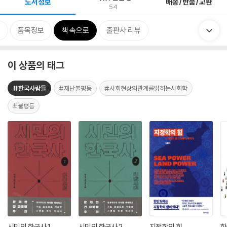
도서정보
배송/반품/교환
54
류
품목정보
책 속으로
출판사 리뷰
이 상품의 태그
#한국사람들
#재난불평등
#사회현상의관계를밝히는사회학
#불평등
시민의 한국사 1
시민의 한국사 2
지정학의 힘
한