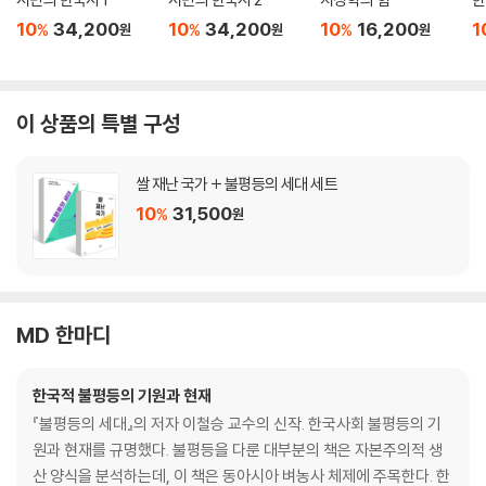
10
34,200
10
34,200
10
16,200
1
%
%
%
원
원
원
이 상품의 특별 구성
쌀 재난 국가 + 불평등의 세대 세트
10
31,500
%
원
MD 한마디
한국적 불평등의 기원과 현재
『불평등의 세대』의 저자 이철승 교수의 신작. 한국사회 불평등의 기
원과 현재를 규명했다. 불평등을 다룬 대부분의 책은 자본주의적 생
산 양식을 분석하는데, 이 책은 동아시아 벼농사 체제에 주목한다. 한