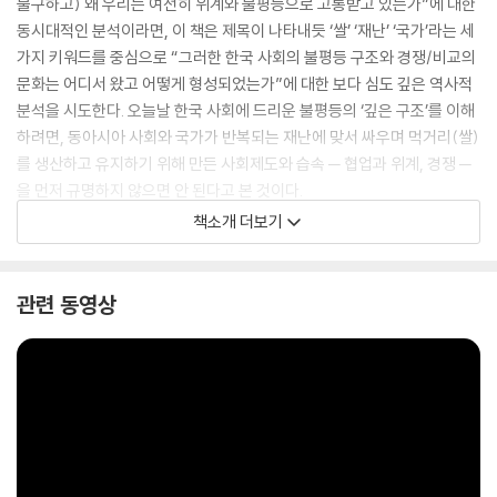
불구하고) 왜 우리는 여전히 위계와 불평등으로 고통받고 있는가”에 대한
동시대적인 분석이라면, 이 책은 제목이 나타내듯 ‘쌀’ ‘재난’ ‘국가’라는 세
가지 키워드를 중심으로 “그러한 한국 사회의 불평등 구조와 경쟁/비교의
문화는 어디서 왔고 어떻게 형성되었는가”에 대한 보다 심도 깊은 역사적
분석을 시도한다. 오늘날 한국 사회에 드리운 불평등의 ‘깊은 구조’를 이해
하려면, 동아시아 사회와 국가가 반복되는 재난에 맞서 싸우며 먹거리(쌀)
를 생산하고 유지하기 위해 만든 사회제도와 습속 ─ 협업과 위계, 경쟁 ─
을 먼저 규명하지 않으면 안 된다고 본 것이다.
책소개 더보기
이 책은 이러한 불평등 구조의 진화 과정을 한반도에서 고대국가가 형성되
는 시기부터 현재의 코로나 팬데믹에 이르기까지 훑어 내려오며 ‘벼농사
체제’라는, 동아시아 쌀 경작 문화권에서 발전한 제도들이 왜, 어떻게 만들
관련 동영상
어졌는지 그리고 그 제도들이 오늘날 한국 사회의 위계와 불평등 구조를
어떻게 형성했는지를 수많은 자료 수집과 데이터 분석에 근거하여 흥미진
진하게 써내려간다. 무엇보다 저자는 특유의 통찰과 독창적인 분석 틀로
청년 실업과 비정규직 차별, 학벌주의, 연공서열과 여성 배제의 구조, 부동
산 문제 등 현대 한국 사회에 심각한 분열과 구조적 위기를 일으키는 많은
문제들이 벼농사 체제의 유산들과 긴밀하게 맞닿아 있음을 밝혀내며 독자
들에게 특별한 시사점을 제공한다. 현대자본주의와 민주주의의 제도에 걸