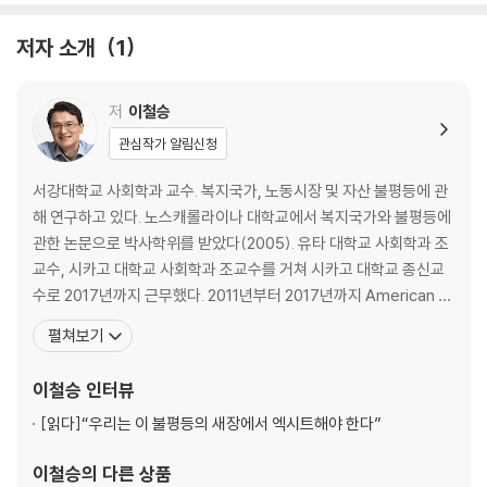
홍수, 물벼락의 정치
가뭄, 물 확보의 정치
저자 소개
1
고대 및 전근대 국가 최악의 재난─가뭄
조선왕조의 가뭄 대비책
복합재난─정치 변동의 촉매제
저
이철승
나가며─쌀, 재난, 동아시아의 국가
관심작가 알림신청
2장 벼농사 생산체제와 협업-관계 자본의 탄생
서강대학교 사회학과 교수. 복지국가, 노동시장 및 자산 불평등에 관
벼농사와 평등한 협업 시스템의 출현
해 연구하고 있다. 노스캐롤라이나 대학교에서 복지국가와 불평등에
벼농사의 공동노동 시스템
관한 논문으로 박사학위를 받았다(2005). 유타 대학교 사회학과 조
협력과 경쟁의 이중주
교수, 시카고 대학교 사회학과 조교수를 거쳐 시카고 대학교 종신교
벼농사 문화의 지속
수로 2017년까지 근무했다. 2011년부터 2017년까지 American J
벼농사 마을의 비교, 질시, 행복
ournal of Sociology 부편집장으로 일했다. 2011년과 2012년 전
펼쳐보기
협업과 불신이 공존하는 벼농사 마을의 신뢰 구조
미사회학협회 불평등과 사회이동, 정치사회학, 발전사회학, 노동사
표준화와 평준화─벼농사 마을의 보이지 않는 손
회학 분야에서 최우수 및 우수 논문상을 수상했다. American Soci
이철승
인터뷰
벼농사 체제의 현대로의 이식─연공에 따른 숙련 상승 가설과 표준화 가설
ological Re
동아시아 마을, 협업의 장인들
[읽다]
“우리는 이 불평등의 새장에서 엑시트해야 한다”
나가며─오리엔탈리즘을 넘어
이철승
의 다른 상품