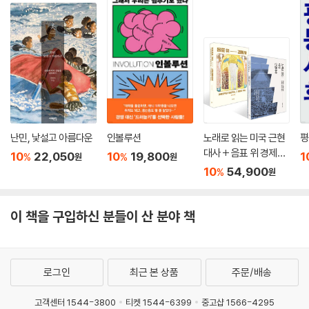
현대사회의 개개인의 위험에는 너무나 굼뜨고 무관심하다. 씨족의 일원을,
마을의 구성원으로서의 일원을 챙겨주던 벼농사 체제의 공동체 또한 더 이
상 존재하지 않는다. 동아시아 정주민들은 거대한 재난이 닥칠 때만 국가
의 덕을 보고, 평온한 일상에서는 각자의 욕망과 착취가 횡행하는 세계화
된 시장을 헤쳐 나가야 하는 것이다. 무엇을 해야 할까?
--- p.334~35, 「6장 벼농사 체제의 극복」 중에서
연공제는 코로나 팬데믹에서도 위력을 발휘한다. 어떻게 국가경제는 마이
난민, 낯설고 아름다운
인볼루션
노래로 읽는 미국 근현
평
너스 성장을 기록하고 있고, 하층 국민들은 역병으로 인한 경기 침체로 일
대사 + 음표 위 경제사
10
22,050
10
19,800
1
%
%
원
원
자리를 잃고, 감염된 노인 네다섯 중 하나가 속절없이 죽어가고 있는 202
세트
10
54,900
%
원
0년에, 상층 임금 소득자들만 승승장구할 수 있을까? 코로나 직격탄이 세
계경제를 침체의 늪에 빠뜨린 2/4분기에 5분위 기준 최하층 근로소득이 1
8퍼센트 떨어질 동안, 최상층은 겨우 4퍼센트밖에는 줄지 않았다(2/4분
이 책을 구입하신 분들이 산 분야 책
기, 통계청 가계동향 조사 발표). 경제가, 기업 조직이 위기에 처하건 말건,
정규직의 임금은 끝없이 자동적으로 오르도록 설계된 연공제 탓이다.
--- p.365, 「6장 벼농사 체제의 극복」 중에서
로그인
최근 본 상품
주문/배송
고객센터 1544-3800
티켓 1544-6399
중고샵 1566-4295