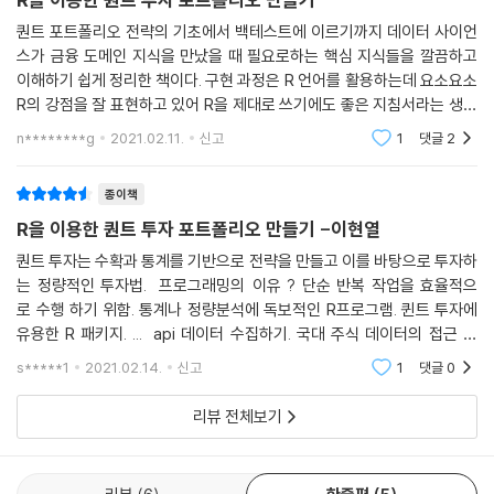
10.2.3 마법공식 구성하기 · 227
10.3 이상치 데이터 제거 및 팩터의 결합 231
퀀트 포트폴리오 전략의 기초에서 백테스트에 이르기까지 데이터 사이언
스가 금융 도메인 지식을 만났을 때 필요로하는 핵심 지식들을 깔끔하고
10.3.1 트림(Trim): 이상치 데이터 삭제 · 232
이해하기 쉽게 정리한 책이다. 구현 과정은 R 언어를 활용하는데 요소요소
10.3.2 윈저라이징(Winsorizing): 이상치 데이터 대체 · 233
R의 강점을 잘 표현하고 있어 R을 제대로 쓰기에도 좋은 지침서라는 생각
10.3.3 팩터의 결합 방법 · 234
이 든다. 크롤링 과정으로 R의 Tidyverse 철학을 느껴볼 수 있고, 8장의
10.4 멀티팩터 포트폴리오 236
n********g
2021.02.11.
신고
1
댓글
2
dplyr 데이터 분석
CHAPTER 11 포트폴리오 구성 ＿ 247
종이책
11.1 최소분산 포트폴리오 250
R을 이용한 퀀트 투자 포트폴리오 만들기 -이현열
11.1.1 slsqp() 함수를 이용한 최적화 · 250
퀀트 투자는 수확과 통계를 기반으로 전략을 만들고 이를 바탕으로 투자하
11.1.2 solve.QP() 함수를 이용한 최적화 · 254
는 정량적인 투자법. 프로그래밍의 이유 ? 단순 반복 작업을 효율적으
11.1.3 optimalPortfolio() 함수를 이용한 최적화 · 259
로 수행 하기 위함. 통계나 정량분석에 독보적인 R프로그램. 퀸트 투자에
11.1.4 결괏값들의 비교 · 261
유용한 R 패키지. ... api 데이터 수집하기. 국대 주식 데이터의 접근 한
11.1.5 최소 및 최대 투자비중 제약조건 · 262
계. 크롤링 혹은 스크래핑이란 웹사이트에서 원하는 정보를 수집하는 기
s*****1
2021.02.14.
신고
1
댓글
0
11.1.6 각 자산별 제약조건의 추가 · 265
술. 크롤링의 주
11.2 최대분산효과 포트폴리오 267
리뷰 전체보기
11.2.1 solve.QP() 함수를 이용한 최적화 · 270
11.2.2 optimalPortfolio() 함수를 이용한 최적화 · 272
11.2.3 최소 및 최대 투자비중 제약조건 · 273