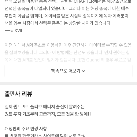
팩터 모델을 이용한 종목 선택과 관련된 CHAPTER에서는 해당 조건으로
6.1 수정주가 크롤링 089
선택된 종목들이 나열되어 있습니다. 그러나 이는 해당 종목에 대한 매수
6.1.1 개별종목 주가 크롤링 · 090
추천이 아님을 밝히며, 데이터를 받은 시점의 종목이기에 독자 여러분이
6.1.2 전 종목 주가 크롤링 · 095
책을 읽는 시점에서 선택된 종목과는 상당한 차이가 있습니다.
6.2 재무제표 및 가치지표 크롤링 097
---p.XVII
6.2.1 재무제표 다운로드 · 097
6.2.2 가치지표 계산하기 · 103
이전 예에서 API 주소를 이용하면 매우 간단하게 데이터를 수집할 수 있음
6.2.3 전 종목 재무제표 및 가치지표 다운로드 · 107
을 살펴보았습니다. 그러나 이 방법에는 단점도 있습니다. 먼저 원하는 항
6.3 DART의 Open API를 이용한 데이터 수집하기 111
목에 대한 API를 일일이 얻기가 힘듭니다. 또한 Quandl의 경우 무료로 얻
6.3.1 API Key발급 및 추가하기 · 111
을 수 있는 정보에 제한이 있으며, 다운로드 양에도 제한이 있습니다. 이 방
책 속으로 더보기
6.3.2 고유번호 다운로드 · 113
법으로 한두 종목의 데이터를 수집할 수 있지만, 전 종목의 데이터를 구하
6.3.3 공시검색 · 116
기는 사실상 불가능합니다.
6.3.4 사업보고서 주요 정보 · 121
---p.35
출판사 리뷰
6.3.5 상장기업 재무정보 · 123
6.3.6 단일회사 전체 재무제표 · 128
주가 데이터는 투자를 함에 있어 반드시 필요한 데이터이며, 인터넷에서
실제 퀀트 포트폴리오 매니저 출신이 알려주는
주가를 수집할 수 있는 방법은 매우 많습니다. 먼저 API를 이용한 데이터
퀀트 투자 기초부터 고급까지, 모든 것을 한 방에!!
CHAPTER 7 데이터 정리하기 ＿ 135
수집에서 살펴본 것과 같이, getSymbols() 함수를 이용해 데이터를 받
7.1 주가 정리하기 135
을 수 있습니다. 그러나 야후 파이낸스에서 제공하는 데이터 중 미국 주가
개정판의 주요 변경 사항
7.2 재무제표 정리하기 137
는 이상 없이 다운로드되지만, 국내 중소형주는 주가가 없는 경우가 있습
■ 변경된 한국거래소 사이트에 맞춰 새로 작성