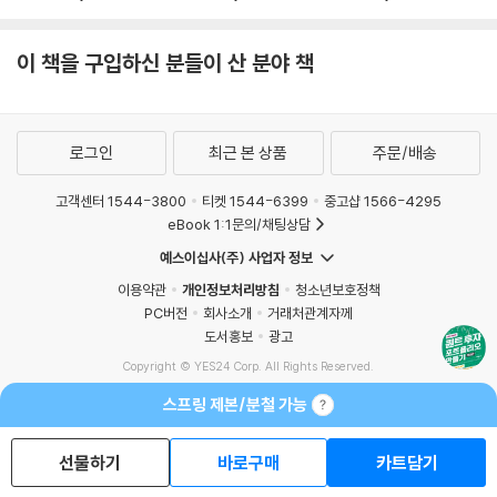
이 책을 구입하신 분들이 산 분야 책
로그인
최근 본 상품
주문/배송
고객센터 1544-3800
티켓 1544-6399
중고샵 1566-4295
eBook 1:1문의/채팅상담
예스이십사(주) 사업자 정보
이용약관
개인정보처리방침
청소년보호정책
PC버전
회사소개
거래처관계자께
도서홍보
광고
Copyright © YES24 Corp. All Rights Reserved.
MATOM5
스프링 제본/분철 가능
선물하기
바로구매
카트담기