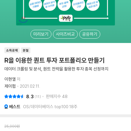
미리보기
사이즈비교
공유하기
소득공제
분철
R을 이용한 퀀트 투자 포트폴리오 만들기
데이터 크롤링 및 분석, 퀀트 전략을 활용한 투자 종목 선정까지
이현열
저
제이펍
2021.02.11.
8.3
판매지수
48
11
베스트
OS/데이터베이스 top100 18주
25,000
원