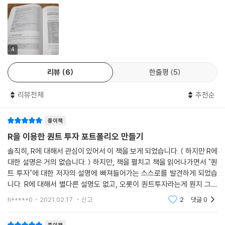
수 있도록 데이터를 정리할 수 있습니다. 단, 이 책은 R과 R Studio 설치
8.2.3 Facets · 164
등 기초적인 프로그래밍 내용은 생략합니다. 그러므로 R 기초 프로그래밍
8.2.4 Statistics · 164
을 먼저 익힌 후 학습한다면 더욱 효과적입니다.
8.2.5 Coordinates · 165
8.2.6 Theme · 167
2. 퀀트 모델을 통해 포트폴리오를 구성하고, 백테스트 및 성과를 평가할
4
8.3 종목정보 시각화 168
수 있다!
8.3.1 geom_point(): 산점도 나타내기 · 168
리뷰
6
한줄평
5
실제 퀀트 포트폴리오 매니저 출신이 알려주면 다릅니다. 데이터를 준비했
8.3.2 geom_histogram(): 히스토그램 나타내기 · 170
다면 이제 어떤 종목에 투자해야 할지 선정합니다. 이 책은 퀀트 전략을 이
8.3.3 geom_boxplot(): 박스 플롯 나타내기 · 172
리뷰전체
추천순
용한 종목 선정을 기본부터 심화 과정으로 나눠 자세하게 설명합니다. 또
8.3.4 dplyr과 ggplot을 연결해 사용하기 · 173
한 포트폴리오 구성부터 백테스트 및 성과 평가까지 퀀트 투자를 위한 거
8.3.5 geom_bar(): 막대 그래프 나타내기 · 174
종이책
의 모든 과정을 제대로 배울 수 있습니다.
8.4 주가 및 수익률 시각화 176
R을 이용한 퀀트 투자 포트폴리오 만들기
8.4.1 주가 그래프 나타내기 · 176
3. 퀀트 모델에 대한 이해를 높이고, 코드를 통해 실제 구현할 수 있다!
8.4.2 인터랙티브 그래프 나타내기 · 178
솔직히, R에 대해서 관심이 있어서 이 책을 보게 되었습니다. ( 하지만 R에
가장 기본적인 퀀트 투자가 무엇인지부터 시작하여, 데이터 수집, 정리, 분
대한 설명은 거의 없습니다. ) 하지만, 책을 펼치고 책을 읽어나가면서 "퀀
8.4.3 연도별 수익률 나타내기 · 181
석 및 시각화, 종목 선정, 포트폴리오 구성, 백테스트 및 성과 평가 등의 전
트 투자"에 대한 저자의 설명에 빠져들어가는 스스로를 발견하게 되었습
과정을 체계적으로 학습하면서 퀀트 모델에 대한 전반적인 이해도를 높일
니다. R에 대해서 별다른 설명도 없고, 오롯이 퀀트투자라는게 뭔지 그리
CHAPTER 9 퀀트 전략을 이용한 종목 선정(기본) ＿ 185
수 있습니다. 또한 프로그래밍 초보자를 고려하여 코드에 따라 자세한 설
고 그걸 어떻게 하면되는지 차근차근 설명해 나가는데, 은근히 재미를 느
9.1 베타 이해하기 187
h*****0
2021.02.17.
신고
2
댓글
0
꼈습니다. 저자
명을 추가하였습니다. 이를 잘 학습한다면 책의 내용을 넘어 더욱 훌륭한
9.1.1 베타 계산하기 · 189
퀀트 투자 모델을 만들어 볼 수 있을 것입니다.
9.1.2 베타 시각화 · 191
종이책