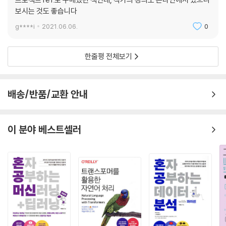
13.1 결과 측정 지표 328
보시는 것도 좋습니다
13.1.1 수익률 및 변동성 · 328
g****i
2021.06.06.
0
13.1.2 낙폭과 최대낙폭 · 332
13.1.3 연도별 수익률 · 334
한줄평 전체보기
13.1.4 승률 및 롤링 윈도우 값 · 336
13.2 팩터 회귀분석 및 테이블로 나타내기 338
배송/반품/교환 안내
참고문헌 342
찾아보기 346
이 분야 베스트셀러