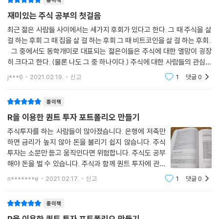
9.2 저변동성 전략 192
재미있는 주식 공부의 첫걸음
4. 웹페이지를 통한 지속적인 업데이트 및 전체 소스 제공!
9.2.1 저변동성 포트폴리오 구하기: 일간 기준 · 194
퀀트 투자 환경은 빠르게 변하지만 고정된 지면으로는 변화에 빠른 대처가
최근 젊은 사람들 사이에서는 세가지 후회가 있다고 한다. 그 때 주식을 살
9.2.2 저변동성 포트폴리오 구하기: 주간 기준 · 197
걸 하는 후회 그 때 집을 살 걸 하는 후회 그 때 비트코인을 살 걸 하는 후회..
어렵습니다. 그러므로 다음과 같이 저자가 제공하는 웹페이지를 통해 업데
9.3 모멘텀 전략 199
그 중에서도 동학개미로 대표되는 젊은이들은 주식에 대한 열망이 굉장
이트된 내용이나 변화된 환경에 대응할 수 있습니다.
9.3.1 모멘텀 포트폴리오 구하기: 12개월 모멘텀 · 200
히 크다고 한다. (물론 나도 그 중 하나이다.) 주식에 대한 사람들의 관심은
웹페이지: https://hyunyulhenry.github.io/quant_cookbook
9.3.2 모멘텀 포트폴리오 구하기: 위험조정 수익률 · 202
누군가에게는 우려로, 누군가에게는 희망으로 분출된다. 하지만
GitHub 저장소: https://github.com/hyunyulhenry/quant_cookb
j***6
2021.02.19.
신고
1
댓글
0
9.4 밸류 전략 205
ook
9.4.1 밸류 포트폴리오 구하기: 저PBR · 206
종이책
9.4.2 각 지표 결합하기 · 207
이 책의 대상 독자
9.5 퀄리티 전략 210
R을 이용한 퀀트 투자 포트폴리오 만들기
- R을 이용해 퀀트 투자 전략을 세우려는 분
9.5.1 F-Score 지표 · 210
주식투자를 하는 사람들이 많아졌습니다. 은행에 저축만
- 퀀트 투자를 하고 싶지만 데이터 구매 비용에 부담을 느끼는 분
9.5.2 각 지표 결합하기 · 216
하면 금리가 높지 않아 돈을 불리기 쉽지 않습니다. 주식
- 퀀트 투자, 제대로 알고 시작하고 싶으신 분
투자는 소문만 듣고 움직인다면 위험합니다. 주식도 공부
- R을 이용해 데이터 크롤링하는 방법을 알고 싶으신 분
CHAPTER 10 퀀트 전략을 이용한 종목 선정(심화) ＿ 219
해야 돈을 벌 수 있습니다. 주식과 함께 퀀트 투자에 관한
- R 데이터 수집 및 가공, 시각화를 실습해 보고 싶으신 분
10.1 섹터 중립 포트폴리오 219
관심도 커졌습니다. 지금 소개해드릴 책은 'R을 이용한 퀀
n*******e
2021.02.17.
신고
1
댓글
0
트 투자 포트폴리오 만들기' 입니다. 이 책을 찾으신 분들
10.2 마법공식 223
은 퀀트 투자에 관심이 있는 분들
10.2.1 퀄리티와 밸류 간의 관계 · 224
종이책
10.2.2 마법공식 이해하기 · 226
R을 이용한 퀀트 투자 포트폴리오 만들기