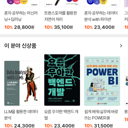
혼자 공부하는 머신러
트랜스포머를 활용한
혼자 공부하는 데이터
그
닝+딥러닝
자연어 처리
분석 with 파이썬
커
10
28,800
10
35,100
10
23,400
1
%
%
%
원
원
원
이 분야 신상품
LLM을 활용한 데이터
요즘 우아한 백엔드 개
쉽게 배워 실무에 바로
몽
분석
발
쓰는 POWER BI
1
10
24,300
10
23,400
10
31,500
%
%
%
원
원
원