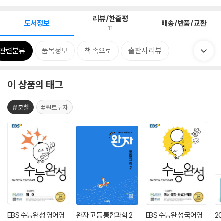
리뷰/한줄평
도서정보
배송/반품/교환
11
관련분류
품목정보
책 속으로
출판사 리뷰
이 상품의 태그
#분철
#퀀트투자
EBS 수능완성 영어영
완자 고등 통합과학 2
EBS 수능완성 국어영
2