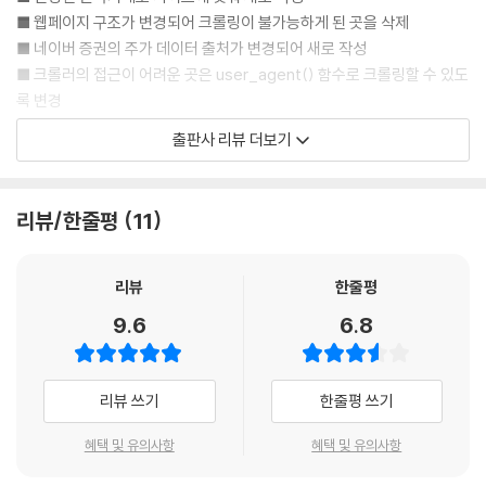
7.3 가치지표 정리하기 141
니다.
■ 웹페이지 구조가 변경되어 크롤링이 불가능하게 된 곳을 삭제
---p.89
■ 네이버 증권의 주가 데이터 출처가 변경되어 새로 작성
CHAPTER8 데이터 분석 및 시각화하기 ＿ 145
■ 크롤러의 접근이 어려운 곳은 user_agent() 함수로 크롤링할 수 있도
8.1 종목정보 데이터 분석 146
따라서 기준점으로 첫 번째 리스트, 즉 삼성전자의 재무 항목을 선택하며,
록 변경
8.1.1 *_join(): 데이터 합치기 · 146
총 236개 재무 항목이 있습니다. 해당 기준을 바탕으로 재무제표 데이터
■ DART 크롤링 내용 추가
8.1.2 glimpse(): 데이터 구조 확인하기 · 148
출판사 리뷰 더보기
를 정리하며, 전체 항목에 대한 정리 이전에 간단한 예시로 첫 번째 항목인
■ 실전에서 많이 사용되는 인덱스 포트폴리오 및 인핸스드 인덱스 포트폴
8.1.3 rename(): 열 이름 바꾸기 · 149
매출액 기준 데이터 정리를 살펴보겠습니다.
리오 구성 방법 추가
8.1.4 distinct(): 고유한 값 확인 · 150
---p.138
■ ggplot2 패키지의 기본적인 사용법 추가
8.1.5 select(): 원하는 열만 선택 · 150
리뷰/한줄평
11
■ 일부 코드를 수정하여 데이터 처리를 좀 더 쉽게, 종목 선택을 더욱 꼼꼼
8.1.6 mutate(): 열 생성 및 데이터 변형 · 152
단순히 과거 수익률로만 모멘텀 종목을 선택하면 각종 테마나 이벤트에 따
히 하도록 변경
8.1.7 filter(): 조건을 충족하는 행 선택 · 153
른 급등으로 인해 변동성이 지나치게 높은 종목이 있을 수도 있습니다. 누
리뷰
한줄평
8.1.8 summarize(): 요약 통곗값 계산 · 154
적수익률을 변동성으로 나누어 위험을 고려해줄 경우, 이러한 종목은 제외
1. R을 이용해 주식 투자에 필요한 각종 데이터를 크롤링하여 수집하고 정
8.1.9 arrange(): 데이터 정렬 · 154
9.6
6.8
되며 상대적으로 안정적인 모멘텀 종목을 선택할 수 있습니다.
리할 수 있다!
8.1.10 row_number(): 순위 계산 · 155
---p.202
여러 프로그래밍 언어 중 R은 무료이며 비교적 일반 사용자가 사용하기 쉬
8.1.11 ntile(): 분위수 계산 · 156
운 형태로 구성되어 있습니다. 무엇보다 독보적으로 통계나 계량분석과 관
8.1.12 group_by(): 그룹별로 데이터를 묶기 · 156
리뷰 쓰기
한줄평 쓰기
련된 패키지를 포함하고 있다는 장점이 있습니다. 이런 R을 활용하여 직접
8.2 ggplot() 기초 158
금융 데이터를 크롤링하여 수집할 수 있습니다. 단순히 데이터를 수집하는
혜택 및 유의사항
혜택 및 유의사항
8.2.1 diamonds 데이터셋 · 160
데 그치지 않고 데이터를 분석하고 시각화하여 효과적인 투자 전략을 세울
8.2.2 Data, Aesthetics, Geometrics · 161