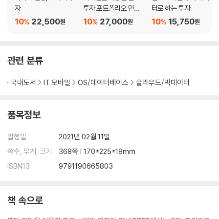
자
투자 포트폴리오 만들
터로 하는 투자
CHAPTER 4 크롤링 이해하기 ＿ 045
기
10
22,500
10
27,000
10
15,750
%
%
%
원
원
원
4.1 GET과 POST 방식 이해하기 046
4.1.1 GET 방식 · 046
4.1.2 POST 방식 · 048
관련 분류
4.2 크롤링 예제 050
4.2.1 금융 속보 크롤링 · 050
국내도서
IT 모바일
OS/데이터베이스
클라우드/빅데이터
4.2.2 기업공시채널에서 오늘의 공시 불러오기 · 053
4.2.3 네이버 금융에서 주식티커 크롤링 · 056
품목정보
CHAPTER 5 금융 데이터 수집하기(기본) ＿ 067
5.1 한국거래소의 산업별 현황 및 개별지표 크롤링 067
발행일
2021년 02월 11일
5.1.1 업종분류 현황 크롤링 · 068
쪽수, 무게, 크기
368쪽 | 170*225*18mm
5.1.2 개별종목 지표 크롤링 · 072
ISBN13
9791190665803
5.1.3 최근 영업일 기준 데이터 받기 · 074
5.1.4 거래소 데이터 정리하기 · 078
5.2 WICS 기준 섹터 정보 크롤링 083
책 속으로
CHAPTER 6 금융 데이터 수집하기(심화) ＿ 089