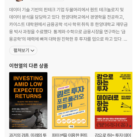
2.3 HTML과 CSS 017
2.3.1 HTML 기본 구조 · 018
데이터 기술 기반의 핀테크 기업 두물머리에서 퀀트 테크놀로지 및
2.3.2 태그와 속성 · 019
데이터 분석을 담당하고 있다. 한양대학교에서 경영학을 전공하고,
2.3.3 h 태그와 p 태그 · 019
카이스트 대학원에서 금융공학 석사 학위 취득 후 한양대학교 재무금
2.3.4 리스트를 나타내는 ul 태그와 ol 태그 · 020
융 박사 과정을 수료했다. 통계와 수학으로 금융시장을 연구하는 ‘금
2.3.5 table 태그 · 021
융공학’의 매력에 빠져 대학원 진학한 후 투자를 업으로 하고 있다. 국
2.3.6 a 태그와 src 태그 및 속성 · 023
내 대형 증권사, 운용사, 보험사를 거치며 각각 주식 운용, 퀀트 포트
펼쳐보기
2.3.7 div 태그 · 024
폴리오 매니저, 데이터 분석 업무를 경험했다. 최신의 기술과 연구를
2.3.8 CSS · 025
바탕으로 퀀트 솔루션 개발에 매진하며 한양대학교와 카이스트에서
이현열
의 다른 상품
2.3.9 클래스와 id · 026
겸임교수직을 맡고 있다. 지은 책으로는 『스마
2.4 파이프 오퍼레이터(%〉%) 028
2.5 오류에 대한 예외처리 031
CHAPTER 3 API를 이용한 데이터 수집 ＿ 033
3.1 API를 이용한 Quandl 데이터 다운로드 034
3.2 getSymbols() 함수를 이용한 API 다운로드 035
3.2.1 주가 다운로드 · 036
3.2.2 국내 종목 주가 다운로드 · 039
3.2.3 FRED 데이터 다운로드 · 041
과거의 검증, 미래의 투
파이썬을 이용한 퀀트
감으로 하는 투자 데이