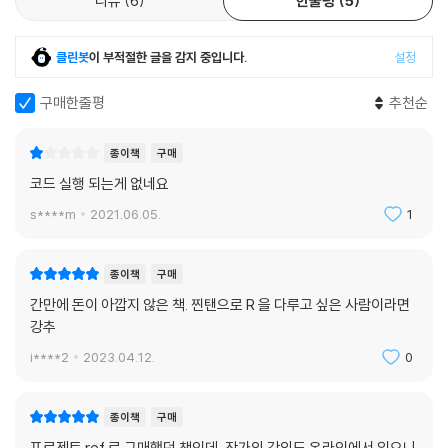
리뷰
6
한줄평
5
11.2.4 각 자산별 제약조건의 추가 · 276
11.3 위험균형 포트폴리오 278
클린봇
이 부적절한 글을 감지 중입니다.
설정
11.3.1 주식 60%와 채권 40% 포트폴리오의 위험기여도 · 279
11.3.2 rp() 함수를 이용한 최적화 · 280
구매한줄평
추천순
11.3.3 위험예산 포트폴리오 · 282
11.4 인덱스 포트폴리오 구성하기 283
종이책
구매
11.4.1 시가총액비중 계산하기 · 284
11.4.2 인덱스 포트폴리오 복제하기 · 284
코드 실행 되는게 없네요
11.4.3 팩터를 이용한 인핸스드 포트폴리오 구성하기 · 289
s****m
2021.06.05.
1
CHAPTER 12 포트폴리오 백테스트 ＿ 303
12.1 Return.portfolio() 함수 304
종이책
구매
12.1.1 인자 목록 살펴보기 · 304
간만에 돈이 아깝지 않은 책. 찐탠으로 R 을 다루고 싶은 사람이라면
12.1.2 출력값 살펴보기 · 306
강추
12.2 전통적인 60대40 포트폴리오 백테스트 306
i****2
2023.04.12.
0
12.3 시점 선택 전략 백테스트 311
12.4 동적 자산배분 백테스트 317
종이책
구매
CHAPTER 13 성과 및 위험 평가 ＿ 325
프로젝트 ref.로 구매했던 책인데, 작가의 강의도 온라인에서 있으니