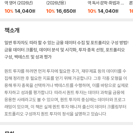
역 영어 (2026년)
(2026년용)
역 독서·문학·화법과 작
론
문 (2026년)
(
10
14,040
10
16,650
10
14,040
1
%
%
%
원
원
원
책소개
일반 투자자도 따라 할 수 있는 금융 데이터 수집 및 포트폴리오 구성 방법!
금융 데이터 크롤링, 데이터 분석 및 시각화, 투자 종목 선정, 포트폴리오
구성, 백테스트 및 성과 평가
퀀트 투자를 하려면 먼저 투자에 필요한 주가, 재무제표 등의 데이터를 수
집해 정리한 후 필요한 지표를 얻기 위해 가공합니다. 그후 각종 모형을 이
용해 투자 종목을 선택하거나 백테스트를 수행하며, 이를 바탕으로 실제로
투자하고 성과를 평가합니다. 따라서 퀀트 투자는 데이터 과학을 금융에
응용한 사례라고도 볼 수 있으며, 퀀트 투자의 중심에는 데이터와 프로그
래밍이 있으며, 이 책은 실제 퀀트 투자 매니저 출신이 데이터 크롤링부터
포트폴리오 구성까지 퀀트 투자의 정석을 설명하고 있습니다.