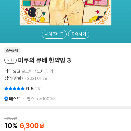
사이즈비교
공유하기
소득공제
미쿠의 큐베 한약방 3
만화
네무 요코
글그림
노미영
역
삼양(만화)
2021.01.28.
9.5
16
베스트
로맨스 top100 1주
7,000
원
10
6,300