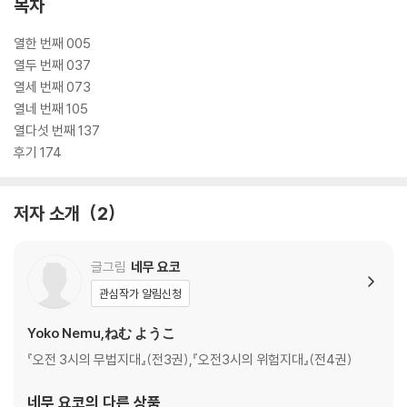
목차
열한 번째 005
열두 번째 037
열세 번째 073
열네 번째 105
열다섯 번째 137
후기 174
저자 소개
2
글그림
네무 요코
관심작가 알림신청
Yoko Nemu,ねむ ようこ
『오전 3시의 무법지대』(전3권),『오전3시의 위험지대』(전4권)
네무 요코
의 다른 상품