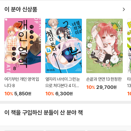
이 분야 신상품
여기부턴 개인 영역 입
옆자리 녀석이 그런 눈
손끝과 연연 13 한정판
타
니다 8
으로 쳐다본다 4 더블
1
10
29,700
%
원
특전판
10
5,850
10
6,300
1
%
%
원
원
이 책을 구입하신 분들이 산 분야 책