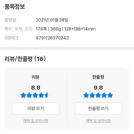
품목정보
발행일
2021년 01월 28일
쪽수, 무게, 크기
176쪽 | 366g | 128*188*14mm
ISBN13
9791128370243
리뷰/한줄평
16
리뷰
한줄평
8.8
9.8
리뷰 쓰기
한줄평 쓰기
혜택 및 유의사항
혜택 및 유의사항