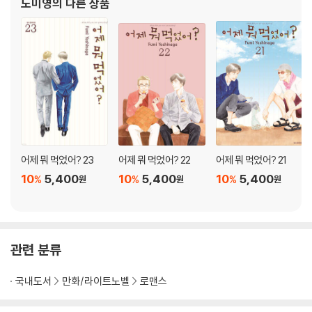
노미영
의 다른 상품
어제 뭐 먹었어? 23
어제 뭐 먹었어? 22
어제 뭐 먹었어? 21
10
5,400
10
5,400
10
5,400
%
%
%
원
원
원
관련 분류
국내도서
만화/라이트노벨
로맨스