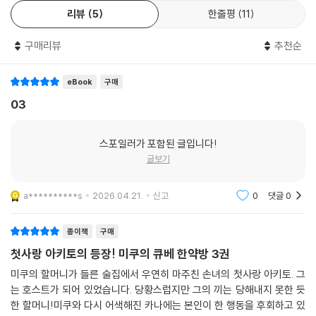
리뷰
5
한줄평
11
구매리뷰
추천순
eBook
구매
03
스포일러가 포함된 글입니다!
글보기
a**********s
2026.04.21.
신고
0
댓글
0
종이책
구매
첫사랑 아키토의 등장! 미쿠의 큐베 한약방 3권
미쿠의 할머니가 들른 술집에서 우연히 마주친 손녀의 첫사랑 아키토. 그
는 호스트가 되어 있었습니다. 당황스럽지만 그의 끼는 당해내지 못한 듯
한 할머니!미쿠와 다시 어색해진 카나에는 본인이 한 행동을 후회하고 있