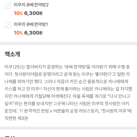
미쿠의 큐베 한약방 2
10
6,300
%
원
미쿠의 큐베 한약방 1
10
6,300
%
원
책소개
미쿠(25)는 할아버지가 운영하는 ‘큐베 한약방’을 이어받기 위해 수행 중
이다. 첫사랑이야말로 운명이라고 굳게 믿는 미쿠는 ‘좋아한다’고 말한 카
나에를 피하기만 했다. 그러나 마음이 커진 순간 충동적으로 카나에에게
키스를 하고 만 미쿠!! 자신이 현재 좋아하는 사람은 카나에라는 걸 자각했
지만 카나에에게 거절당해 어색해진다. 마을 축제를 계기로 “다시 만나고
싶어”라는 편지를 보내지만 그곳에 나타난 사람은 미쿠의 첫사랑인 아키
토인데...?! 본격적인 한방 x 어른들의 순정 러브스토리, ‘첫사랑의 저주’에
직면한 제3권