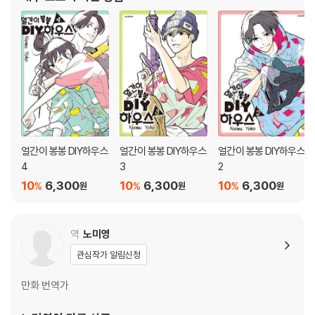
얼간이 봉봉 DIY하우스
얼간이 봉봉 DIY하우스
얼간이 봉봉 DIY하우스
4
3
2
10
6,300
10
6,300
10
6,300
%
%
%
원
원
원
역
노미영
관심작가 알림신청
만화 번역가