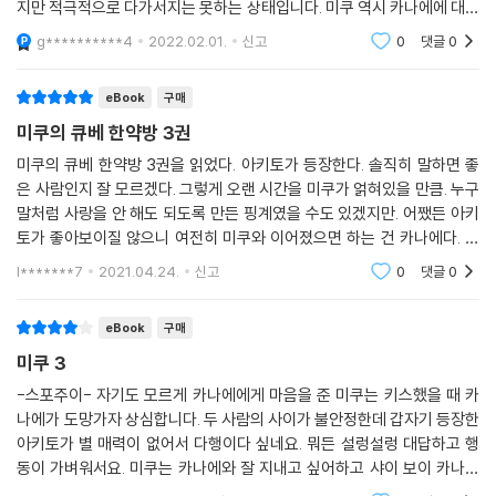
지만 적극적으로 다가서지는 못하는 상태입니다. 미쿠 역시 카나에에 대한
생각으로 가득한데 고민 끝에 축제 홍보 엽서에 초대글을 적어 카나에의
g**********4
2022.02.01.
신고
0
댓글
0
우편함에 넣습니다.
eBook
구매
미쿠의 큐베 한약방 3권
미쿠의 큐베 한약방 3권을 읽었다. 아키토가 등장한다. 솔직히 말하면 좋
은 사람인지 잘 모르겠다. 그렇게 오랜 시간을 미쿠가 얽혀있을 만큼. 누구
말처럼 사랑을 안 해도 되도록 만든 핑계였을 수도 있겠지만. 어쨌든 아키
토가 좋아보이질 않으니 여전히 미쿠와 이어졌으면 하는 건 카나에다. 미
쿠의 마음도 따지자면 카나에쪽이고. 카나에는 미쿠를 좋아하지만 여전히
l*******7
2021.04.24.
신고
0
댓글
0
애로사항을 겪는
eBook
구매
미쿠 3
-스포주이- 자기도 모르게 카나에에게 마음을 준 미쿠는 키스했을 때 카
나에가 도망가자 상심합니다. 두 사람의 사이가 불안정한데 갑자기 등장한
아키토가 별 매력이 없어서 다행이다 싶네요. 뭐든 설렁설렁 대답하고 행
동이 가벼워서요. 미쿠는 카나에와 잘 지내고 싶어하고 샤이 보이 카나에
는 미쿠의 눈을 보면 긴장하는 부분이 새롭네요. 다음 권도 기대됩니다.