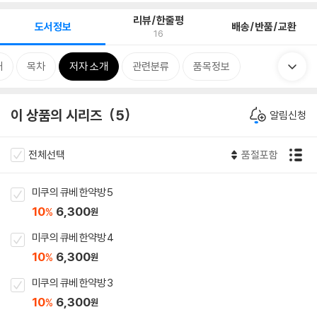
리뷰/한줄평
도서정보
배송/반품/교환
16
개
목차
저자 소개
관련분류
품목정보
이 상품의 시리즈
5
알림신청
전체선택
품절포함
미쿠의 큐베 한약방 5
10
6,300
%
원
미쿠의 큐베 한약방 4
10
6,300
%
원
미쿠의 큐베 한약방 3
10
6,300
%
원