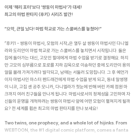
이제 ‘해리 포터’보다 ‘쌍둥이 마법사’가 대세!
최고의 마법 판타지 〈후키〉 시리즈 발간!
“으악, 큰일 났다! 마법 학교로 가는 스쿨버스를 놓쳤어!”
『후키1 - 쌍둥이 마법사, 모험의 시작』은 열두 살 쌍둥이 마법사인 다니엘
라와 도리안이 마법 학교로 가는 스쿨버스를 놓치면서 시작됩니다. 둘은
집에 돌아가는 대신, 고모인 힐데에게 마법 수업을 받기로 결정해요. 하지
만 고모의 심부름으로 포로를 지하 감옥으로 이송하던 중에 도리안이 용의
알을 몰래 가져가려다 발각되고, 남매는 서둘러 도망칩니다. 그 후 예언가
이자 마법사인 마스터 펜드래건에게 마법 수업을 받게 되고, 동네 말썽쟁
이 니코, 고집 센 공주 모니카, 다니엘라가 첫눈에 반해 버린 카페 점원 마
크까지 여러 친구들을 만나게 됩니다. 마법사로서의 정체성을 고민하며 자
신들의 운명을 개척하려는 쌍둥이 마법사 앞에 어떤 모험이 펼쳐지게 될까
요? 전 세계를 휩쓴 최고의 마법 판타지를 만나 보세요!
Two twins, one prophecy, and a whole lot of hijinks. From
WEBTOON, the #1 digital comic platform, comes a fanta