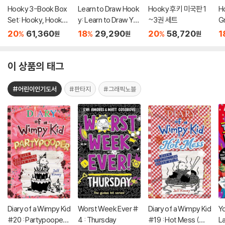
Hooky 3-Book Box
Learn to Draw Hook
Hooky 후키 미국판 1
H
Set: Hooky, Hooky
y: Learn to Draw You
~3권 세트
G
Volume 2, Hooky Vo
r Favorite Character
20
61,360
18
29,290
20
58,720
1
%
%
%
원
원
원
lume 3: A Graphic N
s from the Popular
ovel Collection
Webcomic Series w
ith Behind-The-Sce
이 상품의 태그
nes and Insider Tips
Exclusively Revea
#어린이인기도서
#판타지
#그래픽노블
Diary of a Wimpy Kid
Worst Week Ever #
Diary of a Wimpy Kid
Y
#20 : Partypooper
4 : Thursday
#19 : Hot Mess (미
La