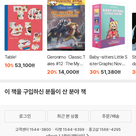
Table!
Geronimo : Classic T
Baby-sitters Little S
S
ales #12 : The Myst
ister Graphic Novels
da
10
53,100
%
원
ery of Frankenstein
#5-8: A Graphix Col
s 
20
14,000
30
51,380
3
%
%
원
원
lection
U
이 책을 구입하신 분들이 산 분야 책
로그인
최근 본 상품
주문/배송
고객센터 1544-3800
티켓 1544-6399
중고샵 1566-4295
eBook 1:1문의/채팅상담