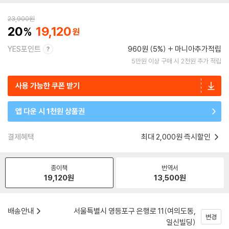
23,900
원
20
19,120
YES포인트
960원 (5%)
마니아추가적립
5만원 이상 구매 시 2천원 추가 적립
사용 가능한 쿠폰 받기
앱 다운 시 1천원 상품권
결제혜택
최대 2,000원 즉시할인
종이책
번역서
19,120
원
13,500
원
배송안내
서울특별시 영등포구 은행로 11(여의도동,
변경
일신빌딩)