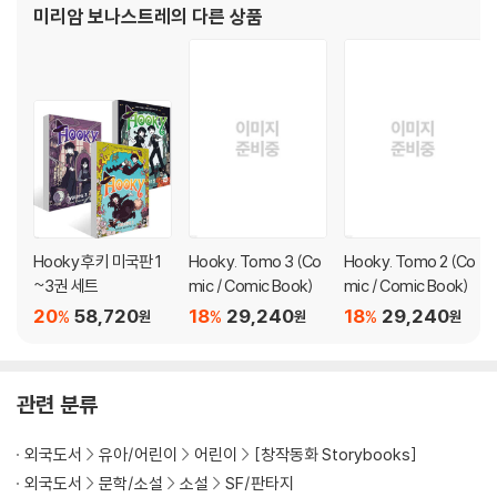
미리암 보나스트레
의 다른 상품
Hooky 후키 미국판 1
Hooky. Tomo 3 (Co
Hooky. Tomo 2 (Co
~3권 세트
mic / Comic Book)
mic / Comic Book)
20
58,720
18
29,240
18
29,240
%
%
%
원
원
원
관련 분류
외국도서
유아/어린이
어린이
[창작동화 Storybooks]
외국도서
문학/소설
소설
SF/판타지