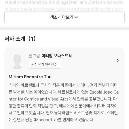
stical story about twin siblings Dani and Dorian who have
missed the bus to magic school and scramble to find a m
entor to teach them before their parents find out. Perfec
책소개 더보기
t for fans of The Okay Witch and the 5 Worlds series.
When Dani and Dorian missed the bus to magic school, they n
저자 소개
1
ever thought they'd wind up declared traitors to their own kin
d! Now, thanks to a series of mishaps, they are being chased
글그림
미리암 보나스트레
by powerful magic families seeking the prophesied King of Wi
tches and royals searching for missing princes.
관심작가 알림신청
Miriam Bonastre Tur
But they aren't alone. With a local troublemaker, a princess, an
d a teacher who can see the future on their side, they might ju
스페인 바르셀로나 근처의 작은 마을에서 태어나, 걷기 전부터 어디
st be able to clear their names...but can they heal their torn kin
든 낙서를 하는 아이였습니다. 바르셀로나에 있는 Escola Joso Ce
gdom?
nter for Comics and Visual Arts에서 만화를 공부했습니다. 다
양한 종류의 만화 작업을 했고, 애니메이션 분야에서 캐릭터 디자이
Based on the beloved webcomic from WEBTOON, Hooky is in
너로 일하고 있습니다. 현재 뉴욕타임스 베스트셀러 작가로, 스페인
stunning print format for the first time with exclusive new con
에 살면서 웹툰 〈Marionetta〉를 연재하고 있습니다.
tent sure to please fans new and old.