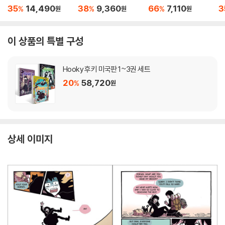
(미국판)
국판)
35
14,490
38
9,360
66
7,110
3
%
%
%
원
원
원
이 상품의 특별 구성
Hooky 후키 미국판 1~3권 세트
20
58,720
%
원
상세 이미지