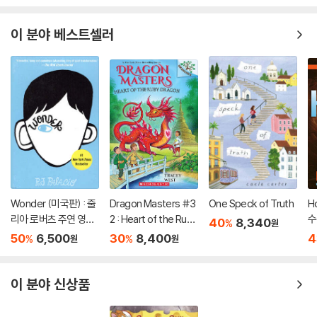
이 분야 베스트셀러
Wonder (미국판) : 줄
Dragon Masters #3
One Speck of Truth
H
리아 로버츠 주연 영화
2 : Heart of the Ruby
수
40
8,340
%
원
'원더' 원작 소설
Dragon (A Branches
50
6,500
30
8,400
4
%
%
원
원
Book)
이 분야 신상품