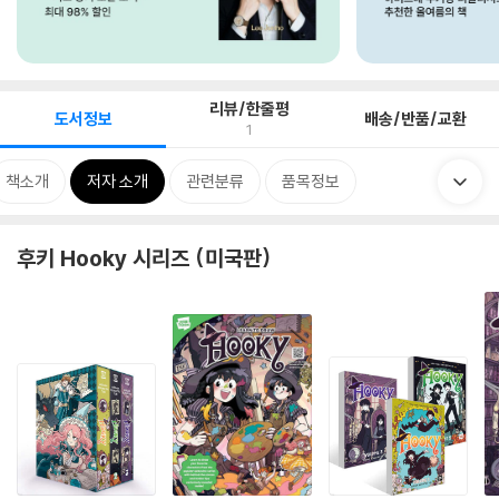
리뷰/한줄평
도서정보
배송/반품/교환
1
책소개
저자 소개
관련분류
품목정보
후키 Hooky 시리즈 (미국판)