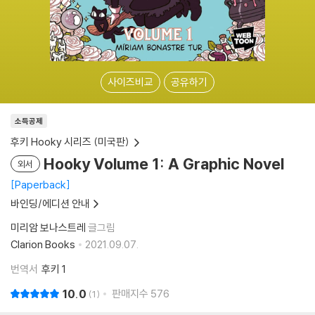
사이즈비교
공유하기
소득공제
후키 Hooky 시리즈 (미국판)
Hooky Volume 1: A Graphic Novel
외서
Paperback
바인딩/에디션 안내
미리암 보나스트레
글그림
Clarion Books
2021.09.07.
번역서
후키 1
10.0
판매지수
576
1