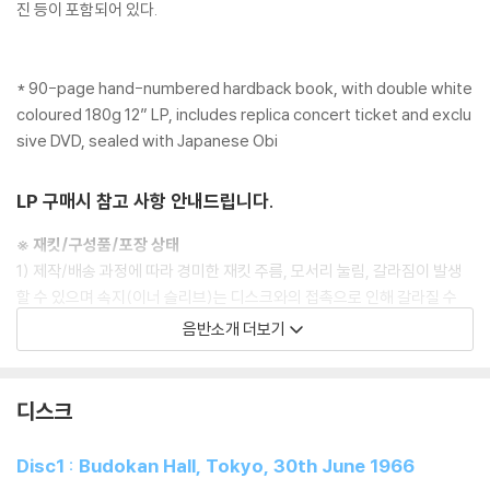
진 등이 포함되어 있다.
* 90-page hand-numbered hardback book, with double white
coloured 180g 12” LP, includes replica concert ticket and exclu
sive DVD, sealed with Japanese Obi
LP 구매시 참고 사항 안내드립니다.
※ 재킷/구성품/포장 상태
1) 제작/배송 과정에 따라 경미한 재킷 주름, 모서리 눌림, 갈라짐이 발생
할 수 있으며 속지(이너 슬리브)는 디스크와의 접촉으로 인해 갈라질 수
있습니다.
음반소개 더보기
외관상 불량 확인되는 상품을 개봉 시엔 반품/교환 처리 불가합니다.
2) 디스크 라벨은 공정상 매끄럽게 부착되지 않을 수도 있으며 겉포장 비
닐은 품질보증대상이 아닙니다.
디스크
3) 일본 제작 LP는 대부분 겉비닐이 밀봉되어 있지 않습니다.
4) 디지털 다운로드 코드는 본사에서 공지 없이 증정 종료될 수 있습니다.
Disc1 : Budokan Hall, Tokyo, 30th June 1966