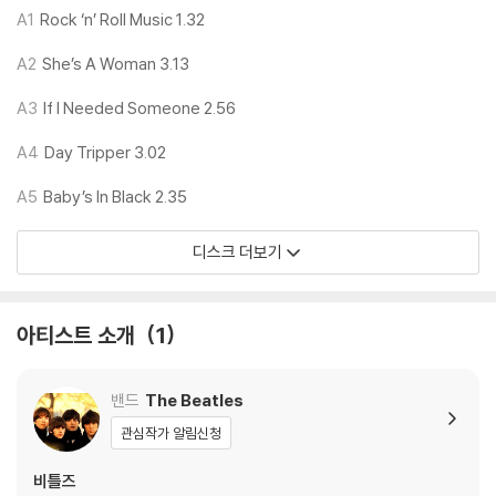
※ 재생 불량
A1
Rock ‘n’ Roll Music 1.32
1) 침압 조절 기능이 없는 턴테이블을 사용하시는 경우, (주로 올인원 형태
A2
She’s A Woman 3.13
모델) 다이내믹 사운드의 편차가 큰 트랙을 재생할 때 이상 현상이 발생할
수 있습니다.
A3
If I Needed Someone 2.56
기기 문제로 인해 발생하는 재생 불량 현상에 대해서는 반품/교환이 불가
하니 침압 조절이 가능한 기기에서 재생하실 것을 권유 드립니다.
A4
Day Tripper 3.02
2) 디스크는 정전기와 먼지로 인해 재생이 원활하지 않은 경우가 있습니
A5
Baby’s In Black 2.35
다. 전용 제품으로 이를 제거하면 대부분 해결됩니다.
3) 바늘에 먼지가 쌓이는 경우에도 재생이 원활하지 않을 수 있습니다.
디스크 더보기
※ 디스크 외관 불량
1) 열을 가하여 제작하는 바이닐 공정 특성상 디스크 표면이 미세하게 울
아티스트 소개
1
렁거리거나 휘어지는 경우가 있습니다.
재생이 불안정한 경우 스태빌라이저를 사용하시면 좀 더 안정적인 재생이
가능합니다.
밴드
The Beatles
2) 재생 음역의 왜곡을 최소화 하고 반복 재생시에도 최대한 일관되게 유
관심작가 알림신청
지되도록 디스크 센터 홀 구경이 작게 제작되는 경우가 있습니다. 턴테이
블 스핀들에 맞지 않는 경우에는 전용 제품 등을 이용하여 센터 홀을 조정
비틀즈
하시면 해결됩니다.