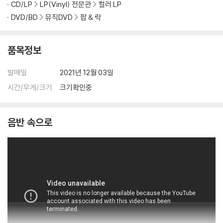
문의 바랍니다.
CD/LP
LP(Vinyl) 전문관
컬러 LP
2) LP는 잦은 배송 과정에서 재킷에 손상이 발생할 가능성이 높고 재판매
DVD/BD
뮤직DVD
팝 & 락
가 어려우므로 신중한 구매를 부탁드립니다.
품목정보
발매일
2021년 12월 03일
시간/무게/크기
크기확인중
음반 속으로