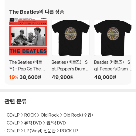
3) 디스크에 미세한 잔 흠집이 남아있거나 인쇄 면이 깨끗하지 않은 경우
The Beatles
의 다른 상품
가 있으며, 이는 상품의 불량이 아닙니다. 단, 재생에 이상이 있는 경우에는
불량으로 인한 반품/교환이 가능합니다
※ 컬러 디스크
아래에 해당하는 경우는 불량이 아니므로 개봉 후 반품/교환이 불가합니
다.
1) 컬러 디스크는 웹 이미지와 실제 색상이 차이가 날 수 있습니다.
The Beatles (비틀
Beatles (비틀즈) - S
Beatles (비틀즈) - S
2) 컬러 디스크의 특성상 제작 공정시 앨범마다 색상 차이가 나는 경우도
즈) - Pop Go The Be
gt. Pepper's Drum T
gt. Pepper's Drum T
있습니다.
atles June 1st 1963
-Shirt - 2X Large Bla
-Shirt - XL Black
19
38,600
49,900
48,000
%
원
원
원
3) 컬러 디스크는 제작 과정에서 다른 색상 염료가 섞여 얼룩과 번짐, 반점
[7인치 Vinyl]
ck
등이 발생할 수 있습니다.
관련 분류
※ 반품/교환 안내
1) 불량으로 인한 반품/교환 요청 시에는 불량 확인을 위해 개봉 시의 동영
CD/LP
ROCK
Old Rock
Old Rock(수입)
상을 요청할 수 있으며, 동영상이 없는 경우 반품/교환이 제한될 수 있습니
CD/LP
뮤직 DVD
팝/락 DVD
다.
CD/LP
LP(Vinyl) 전문관
ROCK LP
관련 사진과 동영상 및 재생 기기 모델명을 첨부하여 첨부하여 고객센터에