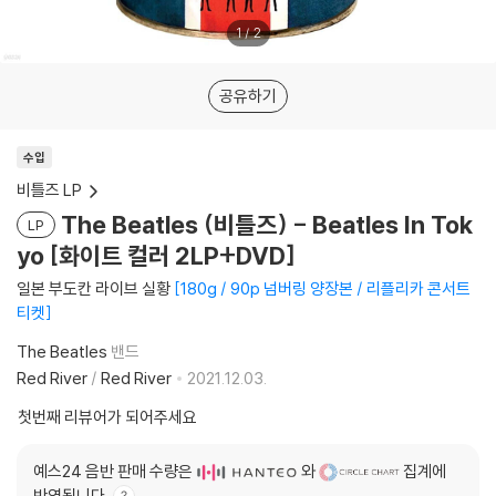
1
/
2
공유하기
수입
비틀즈 LP
The Beatles (비틀즈) - Beatles In Tok
LP
yo [화이트 컬러 2LP+DVD]
일본 부도칸 라이브 실황
180g / 90p 넘버링 양장본 / 리플리카 콘서트
티켓
The Beatles
밴드
Red River
/
Red River
2021.12.03.
첫번째 리뷰어가 되어주세요
예스24 음반 판매 수량은
와
집계에
반영됩니다.