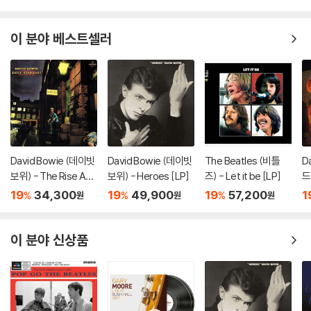
이 분야 베스트셀러
David Bowie (데이빗
David Bowie (데이빗
The Beatles (비틀
D
보위) - The Rise And
보위) - Heroes [LP]
즈) - Let it be [LP]
드
Fall Of Ziggy Stardu
e
19
34,300
19
49,900
19
57,200
1
%
%
%
원
원
원
st And The Spiders
From Mars [LP]
이 분야 신상품