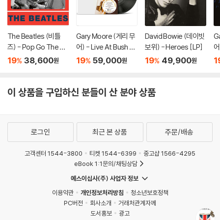
The Beatles (비틀
Gary Moore (게리 무
David Bowie (데이빗
G
즈) - Pop Go The Be
어) - Live At Bush Ha
보위) - Heroes [LP]
어)
atles June 1st 1963
ll 2007 [2LP]
u 
19
38,600
19
59,000
19
49,900
1
%
%
%
원
원
원
[7인치 Vinyl]
이 상품을 구입하신 분들이 산 분야 상품
로그인
최근 본 상품
주문/배송
고객센터 1544-3800
티켓 1544-6399
중고샵 1566-4295
eBook 1:1문의/채팅상담
예스이십사(주) 사업자 정보
이용약관
개인정보처리방침
청소년보호정책
PC버전
회사소개
거래처관계자께
도서홍보
광고