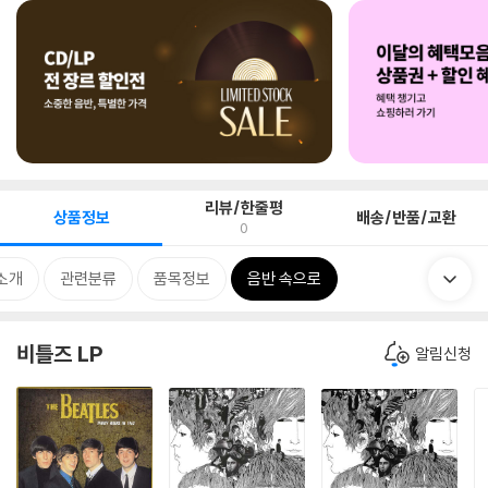
리뷰/한줄평
상품정보
배송/반품/교환
0
소개
관련분류
품목정보
음반 속으로
비틀즈 LP
알림신청