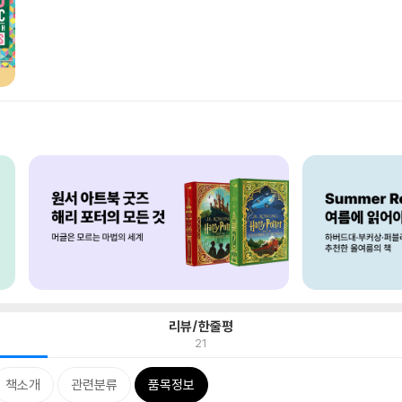
리뷰/한줄평
21
책소개
관련분류
품목정보