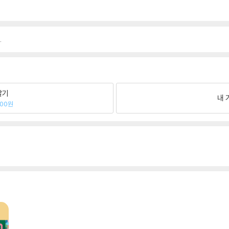
.
팔기
내 
700원