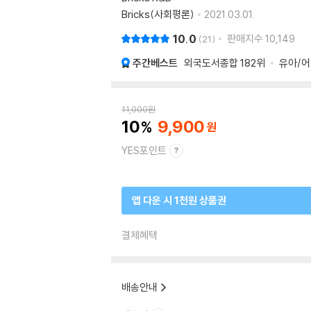
Bricks(사회평론)
2021.03.01.
10.0
판매지수
10,149
21
주간베스트
외국도서종합
182위
유아/
11,000
원
10
9,900
YES포인트
앱 다운 시 1천원 상품권
결제혜택
배송안내