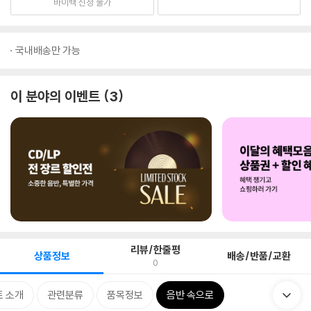
바이백 신청 불가
국내배송만 가능
이 분야의 이벤트
3
리뷰/한줄평
상품정보
배송/반품/교환
0
 소개
관련분류
품목정보
음반 속으로