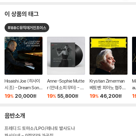
이 상품의 태그
#BBC뮤직매거진초이스
Hisaishi Joe (히사이
Anne-Sophie Mutte
Krystian Zimerman
Ma
시 조) - Dream Song
r (안네 소피 무터) - Ea
베토벤: 피아노 협주곡
a
s: The Essential Joe
st Meets West [2L
전곡 - 크리스티안 지
르
19
20,000
19
55,800
19
46,200
1
%
%
%
원
원
원
Hisaishi
P]
메르만 (Beethoven:
0
Complete Piano Co
a
ncertos)
2
음반소개
리
프레디 드 토마소/LPO/레나토 발사도나
파시오네 - 이탈리아 가곡집