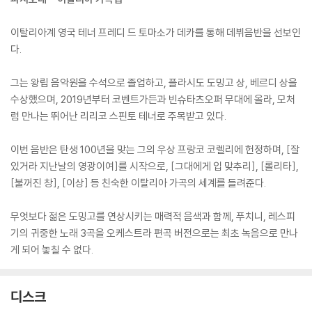
이탈리아계 영국 테너 프레디 드 토마소가 데카를 통해 데뷔음반을 선보인
다.
그는 왕립 음악원을 수석으로 졸업하고, 플라시도 도밍고 상, 베르디 상을
수상했으며, 2019년부터 코벤트가든과 빈슈타츠오퍼 무대에 올라, 모처
럼 만나는 뛰어난 리리코 스핀토 테너로 주목받고 있다.
이번 음반은 탄생 100년을 맞는 그의 우상 프랑코 코렐리에 헌정하며, [잘
있거라 지난날의 영광이여]를 시작으로, [그대에게 입 맞추리], [롤리타],
[불꺼진 창], [이상] 등 친숙한 이탈리아 가곡의 세계를 들려준다.
무엇보다 젊은 도밍고를 연상시키는 매력적 음색과 함께, 푸치니, 레스피
기의 귀중한 노래 3곡을 오케스트라 편곡 버전으로는 최초 녹음으로 만나
게 되어 놓칠 수 없다.
디스크