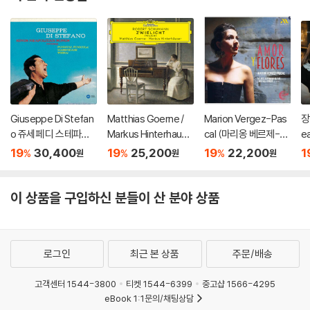
Giuseppe Di Stefan
Matthias Goerne /
Marion Vergez-Pas
장
o 쥬세페 디 스테파노
Markus Hinterhause
cal (마리옹 베르제-파
ea
가 부르는 나폴리 민요
r 슈만: 황혼 (가곡집)
스칼) - 사랑과 꽃 (Am
19
30,400
19
25,200
19
22,200
1
%
%
%
원
원
원
집 (Sings Neapolitan
(Schumann: Zwielic
or Y Flores)
Songs) [HQCD]
ht)
이 상품을 구입하신 분들이 산 분야 상품
로그인
최근 본 상품
주문/배송
고객센터 1544-3800
티켓 1544-6399
중고샵 1566-4295
eBook 1:1문의/채팅상담