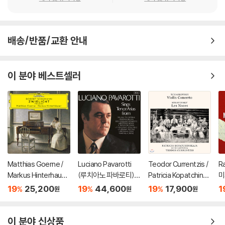
배송/반품/교환 안내
이 분야 베스트셀러
Matthias Goerne /
Luciano Pavarotti
Teodor Currentzis /
R
Markus Hinterhause
(루치아노 파바로티) -
Patricia Kopatchinsk
미
r 슈만: 황혼 (가곡집)
이탈리아 오페라 리마
aja 차이코프스키: 바이
ss
19
25,200
19
44,600
19
17,900
1
%
%
%
원
원
원
(Schumann: Zwielic
스터 (Tenor Arias Fr
올린 협주곡 / 스트라빈
3
ht)
om Italian Opera) [L
스키: 결혼 - 테오도르
P]
쿠렌치스
이 분야 신상품