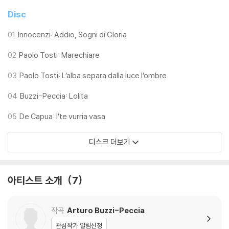
Disc
01
Innocenzi: Addio, Sogni di Gloria
02
Paolo Tosti: Marechiare
03
Paolo Tosti: L’alba separa dalla luce l’ombre
04
Buzzi-Peccia: Lolita
05
De Capua: I’te vurria vasa
디스크 더보기
아티스트 소개
7
작곡
Arturo Buzzi-Peccia
관심작가 알림신청