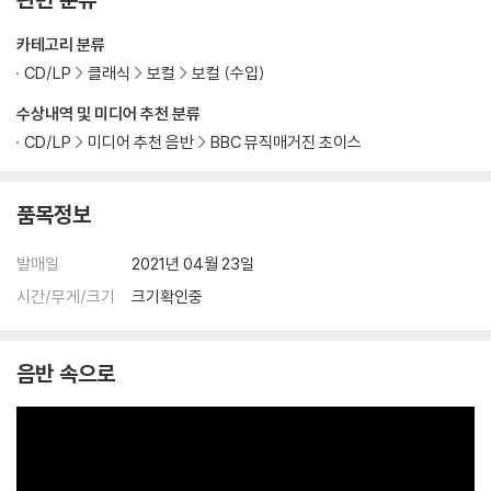
카테고리 분류
CD/LP
클래식
보컬
보컬 (수입)
수상내역 및 미디어 추천 분류
CD/LP
미디어 추천 음반
BBC 뮤직매거진 초이스
품목정보
발매일
2021년 04월 23일
시간/무게/크기
크기확인중
음반 속으로